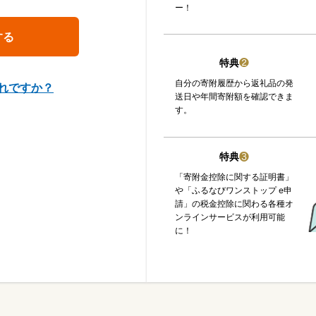
ー！
特典
❷
自分の寄附履歴から返礼品の発
れですか？
送日や年間寄附額を確認できま
す。
特典
❸
「寄附金控除に関する証明書」
や「ふるなびワンストップ e申
請」の税金控除に関わる各種オ
ンラインサービスが利用可能
に！