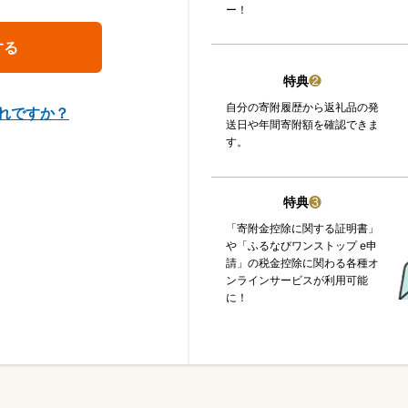
ー！
特典
❷
自分の寄附履歴から返礼品の発
れですか？
送日や年間寄附額を確認できま
す。
特典
❸
「寄附金控除に関する証明書」
や「ふるなびワンストップ e申
請」の税金控除に関わる各種オ
ンラインサービスが利用可能
に！