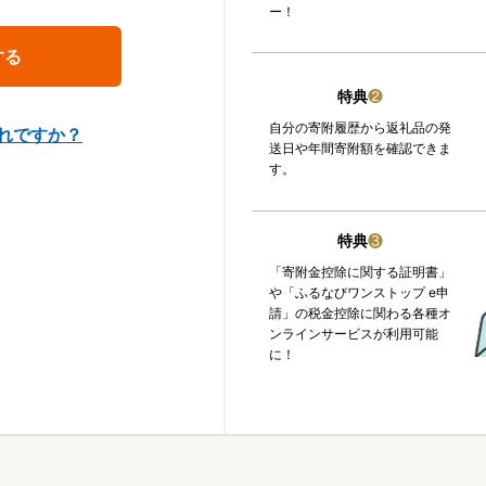
ー！
特典
❷
自分の寄附履歴から返礼品の発
れですか？
送日や年間寄附額を確認できま
す。
特典
❸
「寄附金控除に関する証明書」
や「ふるなびワンストップ e申
請」の税金控除に関わる各種オ
ンラインサービスが利用可能
に！