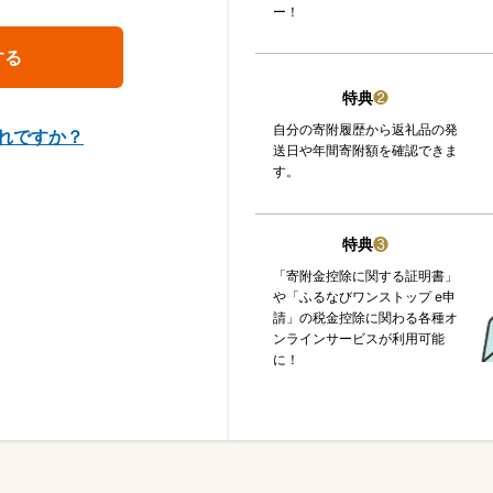
ー！
特典
❷
自分の寄附履歴から返礼品の発
れですか？
送日や年間寄附額を確認できま
す。
特典
❸
「寄附金控除に関する証明書」
や「ふるなびワンストップ e申
請」の税金控除に関わる各種オ
ンラインサービスが利用可能
に！