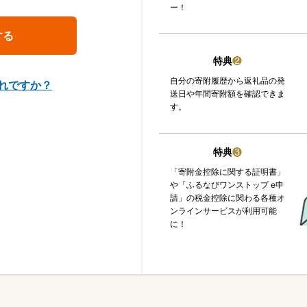
ー！
特典
❷
自分の寄附履歴から返礼品の発
れですか？
送日や年間寄附額を確認できま
す。
特典
❸
「寄附金控除に関する証明書」
や「ふるなびワンストップ e申
請」の税金控除に関わる各種オ
ンラインサービスが利用可能
に！