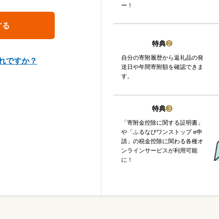
ー！
特典
❷
自分の寄附履歴から返礼品の発
れですか？
送日や年間寄附額を確認できま
す。
特典
❸
「寄附金控除に関する証明書」
や「ふるなびワンストップ e申
請」の税金控除に関わる各種オ
ンラインサービスが利用可能
に！