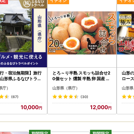
行・宿泊無期限】旅行
とろ～り半熟 スモッち詰合せ2
山形
山形県ふるなびトラベ
0個セット 燻製 半熟 卵 国産 お
ロース
ト
取り寄せ 名産品 山形発 くんせ
72
県庁）
山形県（県庁）
山形県
い 味付き 塩味 たまご すもっち
ギフト F2Y-0772
(67)
(30)
10,000
12,000