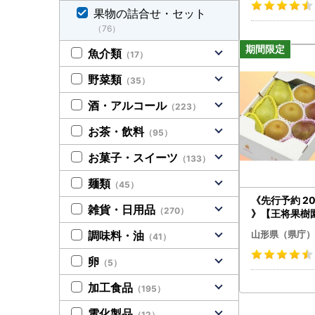
ーツ 果物 くだ
果物の詰合せ・セット
品 山形県 FSY
（76）
魚介類
（17）
野菜類
（35）
酒・アルコール
（223）
お茶・飲料
（95）
お菓子・スイーツ
（133）
麺類
（45）
《先行予約 2
雑貨・日用品
（270）
》【王将果樹
梨セット なし 
山形県（県庁）
調味料・油
（41）
ート フルーツ
の 果実 食品 山
卵
（5）
565
加工食品
（195）
電化製品
（12）