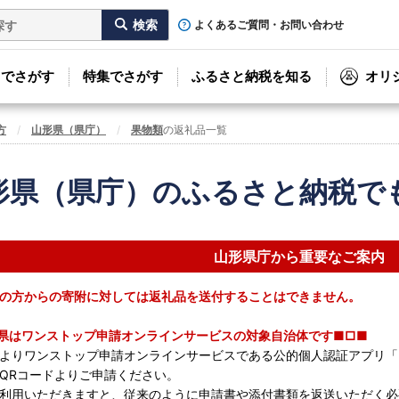
よくあるご質問・お問い合わせ
リでさがす
特集でさがす
ふるさと納税を知る
オリ
方
山形県（県庁）
果物類
の返礼品一覧
形県（県庁）のふるさと納税で
山形県庁から重要なご案内
の方からの寄附に対しては返礼品を送付することはできません。
県はワンストップ申請オンラインサービスの対象自治体です■□■
7月よりワンストップ申請オンラインサービスである公的個人認証アプリ「
QRコードよりご申請ください。
利用いただきますと、従来のように申請書や添付書類を返送いただく必