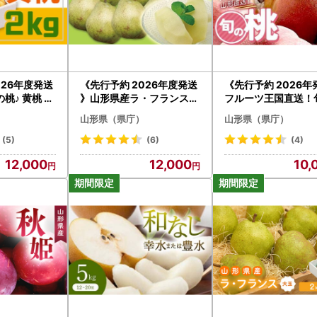
026年度発送
《先行予約 2026年度発送
《先行予約 2026年
桃♪ 黄桃 秀
》山形県産ラ・フランス5
フルーツ王国直送！
551
kg（10～16玉 3L～6L）
秀 約2kg FSY-2528
山形県（県庁）
山形県（県庁）
なし ナシ 梨 デザート フル
ーツ 果物 くだもの 果実 食
(5)
(6)
(4)
品 山形県 FSY-0382
12,000
12,000
10,