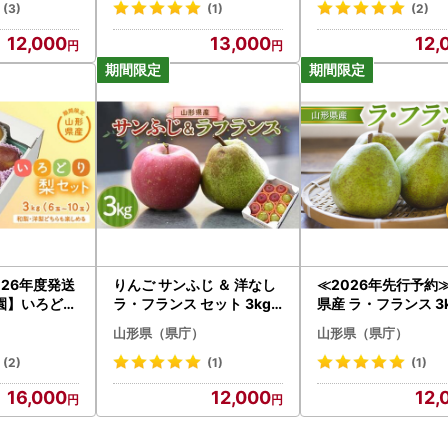
もの 果実 食
FSY-2719
(3)
(1)
(2)
-2569
12,000
13,000
12,
026年度発送
りんご サンふじ ＆ 洋なし
≪2026年先行予約≫
園】いろどり
ラ・フランス セット 3kg
県産 ラ・フランス 3k
ナシ 梨 デザ
秀品 ギフト箱入り 山形県
し ナシ 梨 デザート
山形県（県庁）
山形県（県庁）
 果物 くだも
産 【令和8年度 先行予約】
ツ 果物 くだもの 果
形県 FSY-2
FSY-1390
山形県 FSY-2693
(2)
(1)
(1)
16,000
12,000
12,