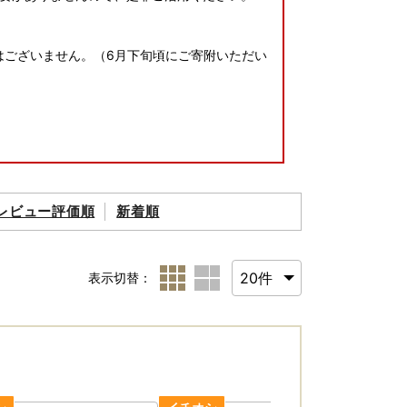
載はございません。（6月下旬頃にご寄附いただい
レビュー評価順
新着順
載されたご住所以外にお届け先を変更（転送）す
で発生いたします。
、お届け先のご住所をご入力いただく際には十
表示切替：