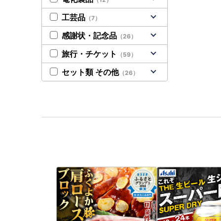
工芸品
（7）
感謝状・記念品
（26）
旅行・チケット
（59）
セット類 その他
（26）