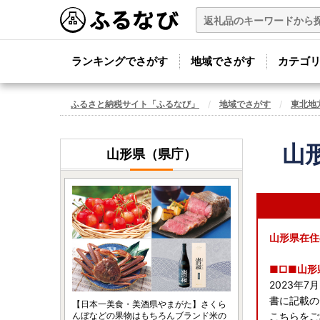
ランキングでさがす
地域でさがす
カテゴ
ふるさと納税サイト「ふるなび」
地域でさがす
東北地
山
山形県（県庁）
山形県在住
■□■山形
2023年
書に記載の
【日本一美食・美酒県やまがた】さくら
んぼなどの果物はもちろんブランド米の
こちらをご