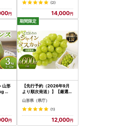
ルーツ 果物 くだもの 果実
(2)
食品 山形県 FSY-0404
000
14,000
 山形
【先行予約（2026年9月
g な
より順次発送）】【厳選の
 フルー
1房】こだわりの シャイン
山形県（県庁）
実 食品
マスカット 約600g 山形県
産 FSY-2534
(1)
000
12,000