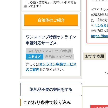
「つや姫・雪若丸」、美味しい日本酒も
揃ってます！
※マイナン
※2023
自治体のご紹介
た一部の方
※
「ふるま
※公的個人
https://ia
ワンストップ特例オンライン
申請
対応サービス
ふるなびワンストップ e申請
【重要】ヤ
おすすめ順
ふるまど
自治体マイページ
ヤマト運輸
る場合、送
詳しくは
オンライン申請サービス
のご案内
をご覧ください。
なお、ご贈
1
分にご注意
※転送を拒
返礼品不要の寄附をする
詳しくは
ヤ
こだわり条件で絞り込み