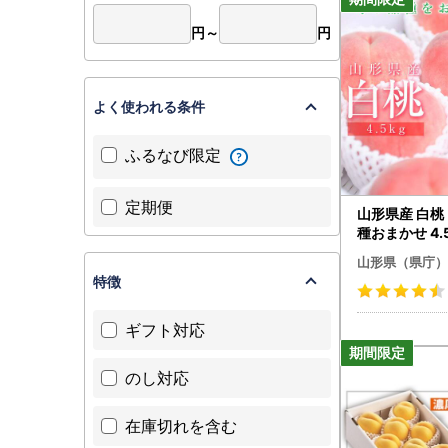
円～
円
よく使われる条件
ふるなび限定
定期便
山形県産 白桃
種おまかせ 4.5
ルーツ 【FSY-
山形県（県庁）
特徴
ギフト対応
のし対応
在庫切れを含む