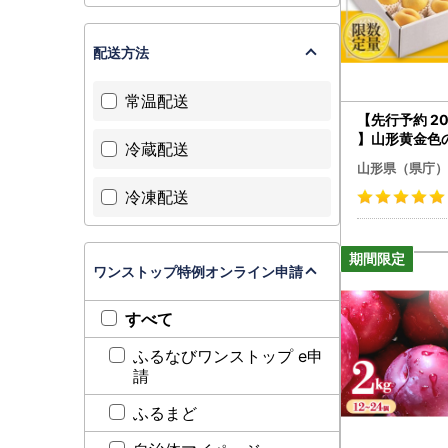
配送方法
常温配送
【先行予約 2
】山形黄金色の
冷蔵配送
品 2kg FSY-2
山形県（県庁）
冷凍配送
ワンストップ特例オンライン申請
すべて
ふるなびワンストップ e申
請
ふるまど