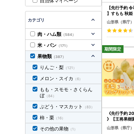
自治体マイページ
【先行予約 令
】すもも 秋姫 
4玉） フルーツ
カテゴリ
山形県（県庁）
もの 果実 食品
-0666
肉・ハム類
（584）
米・パン
（171）
果物類
（387）
りんご・梨
（121）
メロン・スイカ
（6）
もも・スモモ・さくらん
ぼ
（84）
ぶどう・マスカット
（83）
《先行予約 2
柿・栗
（16）
》【王将果樹
ゲリット・マリ
山形県（県庁）
その他の果物
（1）
なし ナシ 梨 