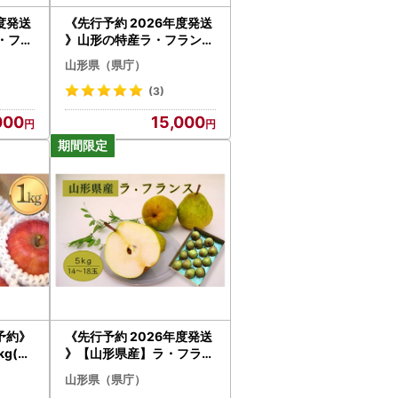
度発送
《先行予約 2026年度発送
・フラ
》山形の特産ラ・フランス
量日本
5kg☆小玉をお届け！ なし
山形県（県庁）
 ナシ
ナシ 梨 デザート フルーツ
 果物
果物 くだもの 果実 食品 山
(3)
山形県
形県 FSY-0115
000
15,000
行予約》
《先行予約 2026年度発送
g(5
》【山形県産】ラ・フラン
 ギフ
ス5kg（14～18玉/2L～4L
山形県（県庁）
ルーツ
） なし ナシ 梨 デザート フ