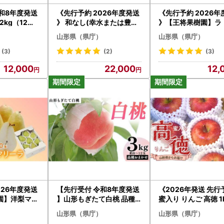
和8年度発送
《先行予約 2026年度発送
《先行予約 2026年
2kg（12～2
》 和なし(幸水または豊水)
》【王将果樹園】ラ
 果物 くだ
5kg なし ナシ 梨 デザート
ンス大玉2kg～生産
山形県（県庁）
山形県（県庁）
 山形県 FSY
フルーツ 果物 くだもの 果
一のまちより～ なし
実 食品 山形県 FSY-0709
梨 デザート フルーツ
(3)
(2)
(3)
くだもの 果実 食品 
12,000
22,000
12,
FSY-2685
026年度発送
【先行受付 令和8年度発送
《2026年発送 先
園】洋梨マル
】山形もぎたて白桃 品種
蜜入り りんご 高徳 1k
ーラ 3kg
おまかせ3kg FSY-2036
～7玉) 秀品 山形県産
山形県（県庁）
山形県（県庁）
デザート フル
トBOX入り 果物 フ