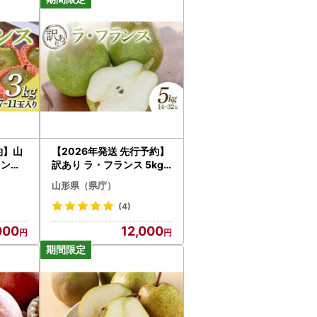
約】山
【2026年発送 先行予約】
ランス
訳あり ラ・フランス 5kg 1
デザート
4～32玉 なし ナシ 梨 デザ
山形県（県庁）
の 果
ート フルーツ 果物 くだも
0454
の 果実 食品 山形県 FSY-0
(4)
697
000
12,000