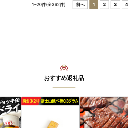
1
~
20
件(全
362
件)
前へ
1
2
3
4
おすすめ返礼品