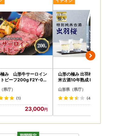
の極み 山形牛サーロイン
山形の極み 出羽桜酒造 特別純
【
トビーフ200g F2Y-00
米古酒10年熟成 F2Y-0492
ク
高評
（県庁）
山形県（県庁）
山
スイ
(1)
(4)
23,000
11,000