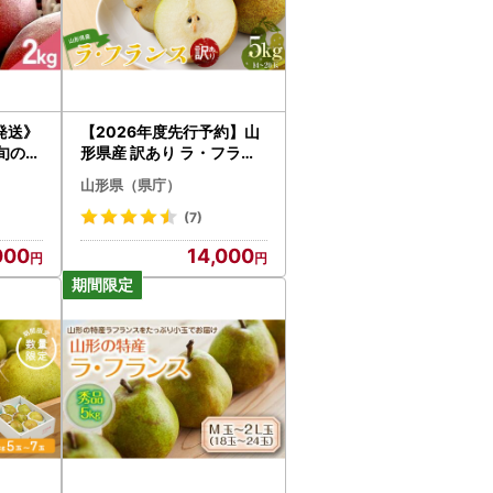
発送》
【2026年度先行予約】山
旬の桃
形県産 訳あり ラ・フラン
ス 5kg なし ナシ 梨 デザー
山形県（県庁）
ト フルーツ 果物 くだもの
果実 食品 山形県 FSY-072
(7)
5
000
14,000