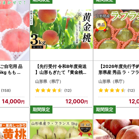
 ご自宅用 品
【先行受付 令和8年度発送
【2026年度先行予
kg もも フ
】山形もぎたて『黄金桃』
形県産 秀品 ラ・フ
2742】
(無袋)3kg FSY-2538
3kg なし ナシ 梨 
山形県（県庁）
山形県（県庁）
フルーツ 果物 くだも
実 食品 山形県 FSY-
(158)
(12)
(12)
14,000
12,000
12,