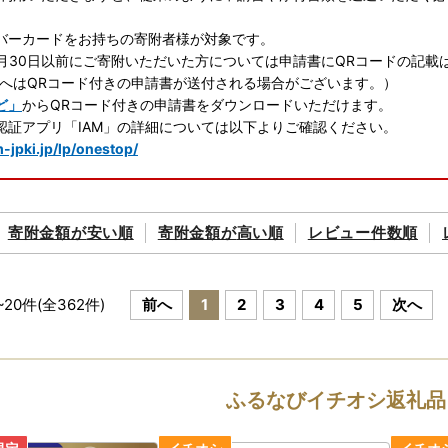
バーカードをお持ちの寄附者様が対象です。
年6月30日以前にご寄附いただいた方については申請書にQRコードの記
へはQRコード付きの申請書が送付される場合がございます。）
ど」
からQRコード付きの申請書をダウンロードいただけます。
認証アプリ「IAM」の詳細については以下よりご確認ください。
m-jpki.jp/lp/onestop/
マト運輸の荷物転送有料化のお知らせ
寄附金額が
安い順
寄附金額が
高い順
レビュー件数順
の規定変更により、2023年6月1日（木）以降、お荷物の送り状に記
り状に記載されたお届け先から変更後のお届け先までの配送料が着払い
答用の場合でも受取人様に着払いでご負担いただくことになりますので
~
20
件(全
362
件)
前へ
1
2
3
4
5
次へ
いただいた上でお申込いただきますようよろしくお願い申し上げます。
否された場合の返礼品の再発送はいたしません。
ふるなびイチオシ返礼品
マト運輸のホームページ
をご確認ください。