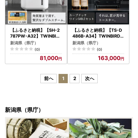
【ふるさと納税】【SH-2
【ふるさと納税】【TS-D
787PW-A32】TWINBIRD
486B-A34】TWINBIRD T
フェイススチーマー×新潟
S-D486Bブランジェトー
新潟県（県庁）
新潟県（県庁）
湯めぐり入浴剤１５セット
スター×カーブドッチ ワ
(0)
(0)
美顔器 美容家電 家電
インセット
81,000
163,000
前へ
1
2
次へ
新潟県（県庁）