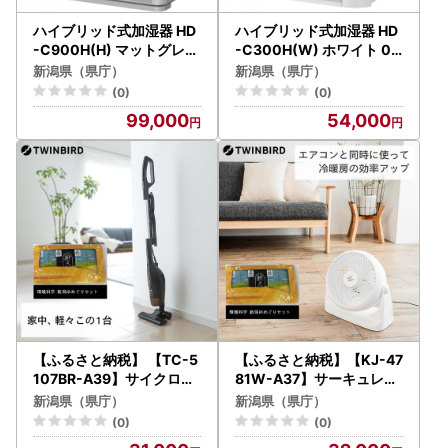
ハイブリッド式加湿器 HD
ハイブリッド式加湿器 HD
-C900H(H) マットグレー
-C300H(W) ホワイト 0H
0H58130
57820
新潟県（県庁）
新潟県（県庁）
(0)
(0)
99,000
54,000
【ふるさと納税】 【TC-5
【ふるさと納税】【KJ-47
107BR-A39】サイクロン
81W-A37】サーキュレー
スティック型クリーナー×
ター×新潟湯めぐり入浴剤
新潟県（県庁）
新潟県（県庁）
新潟湯めぐり入浴剤６セッ
６セット
(0)
(0)
ト