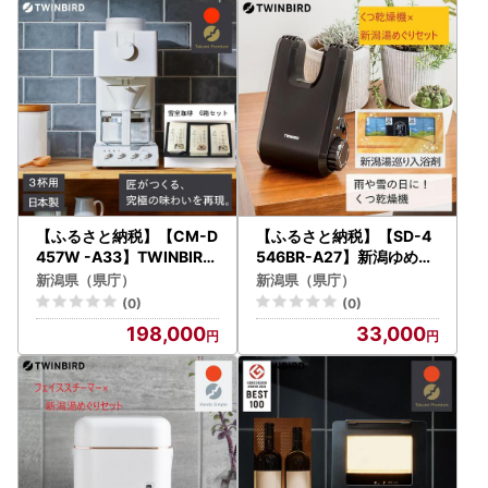
【ふるさと納税】【CM-D
【ふるさと納税】【SD-4
457W -A33】TWINBIRD
546BR-A27】新潟ゆめぐ
全自動コーヒーメーカー3
り入浴剤6セット×TWINBI
新潟県（県庁）
新潟県（県庁）
杯用×雪室珈琲オリジナル
RD くつ乾燥機セット
(0)
(0)
セット(６箱) セット キ
198,000
33,000
ッチン 家電 日本製