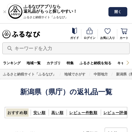
ふるなびアプリなら
返礼品がもっと探しやすい！
開く
ふるさと納税サイト「ふるなび」
ガイド
ログイン
お気に入り
カート
キーワードを入力
ランキング
地域一覧
カテゴリ
特集
ふるさと納税を知る
キャンペ
ふるさと納税サイト「ふるなび」
地域でさがす
中部地方
新潟県（
新潟県（県庁）の返礼品一覧
おすすめ順
安い順
高い順
レビュー件数順
レビュー評価順