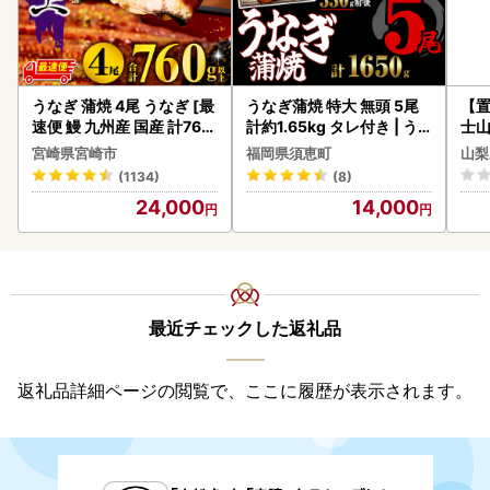
うなぎ 蒲焼 4尾 うなぎ [最
うなぎ蒲焼 特大 無頭 5尾
【置
速便 鰻 九州産 国産 計760
計約1.65kg タレ付き | う
士山
g以上]
なぎ蒲焼
BK1
宮崎県宮崎市
福岡県須恵町
山梨
(1134)
(8)
24,000
14,000
最近チェックした返礼品
返礼品詳細ページの閲覧で、ここに履歴が表示されます。