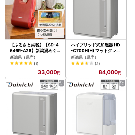
【ふるさと納税】【SD-4
ハイブリッド式加湿器 HD
546R-A26】新潟湯めぐ
-C700H(H) マットグレー
り入浴剤６セット×TWIN
0H58030
新潟県（県庁）
新潟県（県庁）
BIRD くつ乾燥機セット
(1)
(2)
33,000
84,000