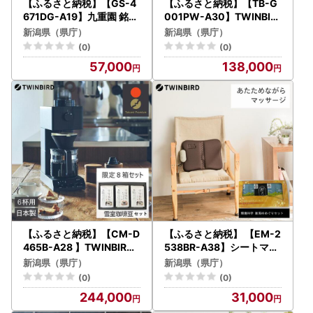
【ふるさと納税】【GS-4
【ふるさと納税】【TB-G
671DG-A19】九重園 銘茶
001PW-A30】TWINBIR
詰合わせ×TWINBIRD お茶
D防水ヘッドケア機×新潟
新潟県（県庁）
新潟県（県庁）
ひき器 セット
湯めぐり入浴剤２５セット
(0)
(0)
美容 家電 日本製
57,000
138,000
【ふるさと納税】【CM-D
【ふるさと納税】 【EM-2
465B-A28 】TWINBIRD
538BR-A38】シートマッ
全自動コーヒーメーカー 6
サージャー×新潟湯めぐり
新潟県（県庁）
新潟県（県庁）
杯用×雪室珈琲オリジナル
入浴剤６セット
(0)
(0)
セット(８箱) セット
244,000
31,000