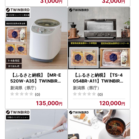
31,000
32,000
【ふるさと納税】【MR-E
【ふるさと納税】【TS-4
520W-A35】TWINBIRD
054BR-A11】TWINBIRD
コンパクト精米器×雪室熟
ノンフライオーブン×越後
新潟県（県庁）
新潟県（県庁）
成黄金豚セット
雪室屋熟成黄金豚セット
(0)
(0)
135,000
120,000