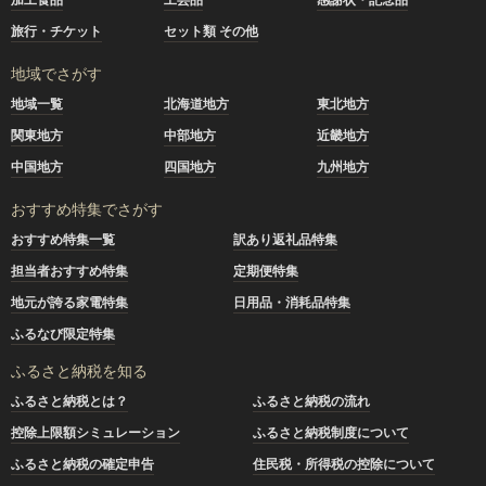
旅行・チケット
セット類 その他
地域でさがす
地域一覧
北海道地方
東北地方
関東地方
中部地方
近畿地方
中国地方
四国地方
九州地方
おすすめ特集でさがす
おすすめ特集一覧
訳あり返礼品特集
担当者おすすめ特集
定期便特集
地元が誇る家電特集
日用品・消耗品特集
ふるなび限定特集
ふるさと納税を知る
ふるさと納税とは？
ふるさと納税の流れ
控除上限額シミュレーション
ふるさと納税制度について
ふるさと納税の確定申告
住民税・所得税の控除について