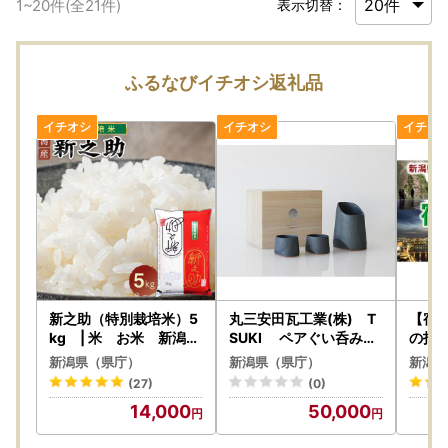
1
~
20
件(全
21
件)
表示切替：
ふるなびイチオシ返礼品
新之助（特別栽培米）5
丸三安田瓦工業(株) T
【宿
kg | 米 お米 新潟
SUKI ペアぐい呑み＆
の指
新潟県
片口
！（3
新潟県（県庁）
新潟県（県庁）
新潟県
(27)
(0)
14,000
50,000