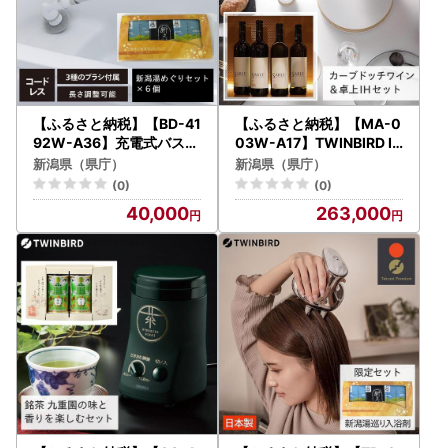
【ふるさと納税】【BD-41
【ふるさと納税】【MA-0
92W-A36】充電式バスポ
03W-A17】TWINBIRD IH
リッシャー ×新潟湯めぐり
調理器×カーブドッチ ワイ
新潟県（県庁）
新潟県（県庁）
入浴剤６セット
ン SABLEセット
(0)
(0)
40,000
263,000