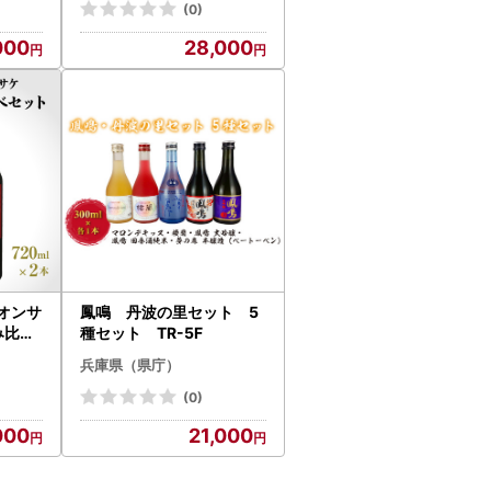
(0)
000
28,000
オンサ
鳳鳴 丹波の里セット 5
み比べ
種セット TR-5F
 / 兵
兵庫県（県庁）
(0)
000
21,000