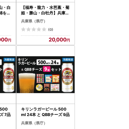
山・白
【福寿・龍力・水芭蕉・菊
錦を使
姫・勝山・白牡丹】兵庫県
み比べ
産山田錦を使用した全国の
兵庫県（県庁）
本)
酒蔵飲み比べセット（300
ml × 6本）
(0)
000
20,000
500
キリンラガービール 500
ズ 7品
ml 24本 と QBBチーズ 9品
兵庫県（県庁）