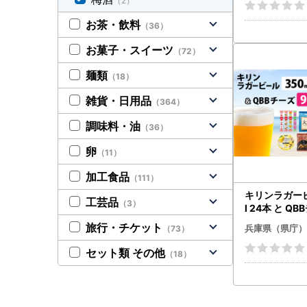
（2）
酒蔵飲み比べセ
ml × 9本）
お茶・飲料
（36）
お菓子・スイーツ
（72）
麺類
（18）
雑貨・日用品
（364）
調味料・油
（36）
卵
（11）
加工食品
（111）
キリンラガービ
工芸品
（3）
l 24本 と Q
旅行・チケット
兵庫県（県庁）
（73）
セット類 その他
（18）