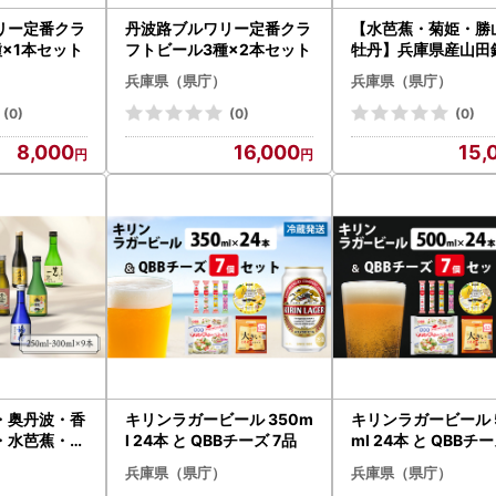
リー定番クラ
丹波路ブルワリー定番クラ
【水芭蕉・菊姫・勝
×1本セット
フトビール3種×2本セット
牡丹】兵庫県産山田
用した全国の酒蔵飲
兵庫県（県庁）
兵庫県（県庁）
セット（300ml × 4
(0)
(0)
(0)
8,000
16,000
15,
・奥丹波・香
キリンラガービール 350m
キリンラガービール 
・水芭蕉・菊
l 24本 と QBBチーズ 7品
ml 24本 と QBBチー
牡丹】兵庫県
兵庫県（県庁）
兵庫県（県庁）
用した全国の