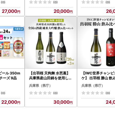
ット（300
(0)
(0)
(0)
27,000
20,000
26,
ール 350m
【出羽桜 天狗舞 水芭蕉】
【IWC世界チャンピ
BBチーズ 9品
兵庫県産山田錦を使用した
ケ】 出羽桜 勝山 飲
全国の酒蔵 純米大吟醸 飲
セット (720ml x 2本)
兵庫県（県庁）
兵庫県（県庁）
み比べセット (720ml x 3
庫県産山田錦使用
本)
(0)
(0)
(0)
22,000
30,000
24,