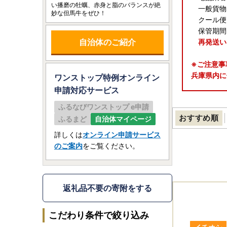
い播磨の牡蠣、赤身と脂のバランスが絶
一般貨物(
妙な但馬牛をぜひ！
クール便(
保管期間
自治体のご紹介
再発送い
※ご注意事
兵庫県内に
ワンストップ特例オンライン
申請
対応サービス
―――――
ふるなびワンストップ e申請
【お盆期間
おすすめ順
ふるまど
自治体マイページ
いつも兵庫
お盆期間中
詳しくは
オンライン申請サービス
のご案内
をご覧ください。
■返礼品の
※一部の事
■お問い合
返礼品不要の寄附をする
お休み： 8
通常対応： 
こだわり条件で絞り込み