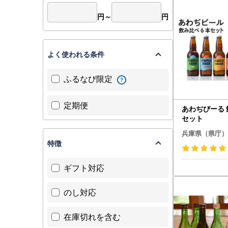
円～
円
よく使われる条件
ふるなび限定
定期便
あわぢびーる 
セット
兵庫県（県庁）
特徴
ギフト対応
のし対応
在庫切れを含む