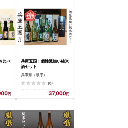
み比べ
兵庫五国！個性派揃い純米
酒セット
兵庫県（県庁）
(0)
000
37,000