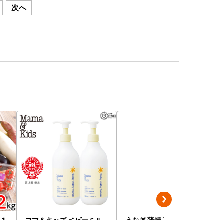
次へ
1.
ママ＆キッズ ベビーミル
うなぎ 蒲焼 真空パック 特