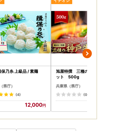
す。
素麺 揖保乃糸 上級品 / 素麺
旭屋特撰 三種の神戸牛焼肉セ
そう
ット 500g
（県庁）
兵庫県（県庁）
兵
(4)
(0)
12,000
50,000