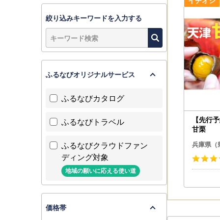
【休業期間
休業日にい
絞り込みキーワードを入力する
通常よりお
ふるなびオリジナルサービス
ふるなびカタログ
【先行予約
ふるなびトラベル
甘栗
ふるなびクラウドファン
兵庫県（
ディング対象
地域の願いに応える使い道
価格帯