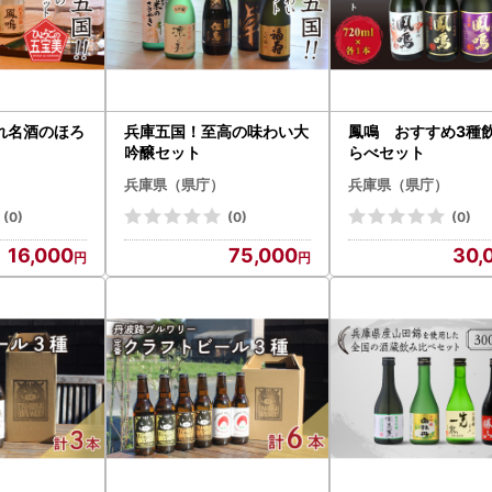
れ名酒のほろ
兵庫五国！至高の味わい大
鳳鳴 おすすめ3種
吟醸セット
らべセット
兵庫県（県庁）
兵庫県（県庁）
(0)
(0)
(0)
16,000
75,000
30,