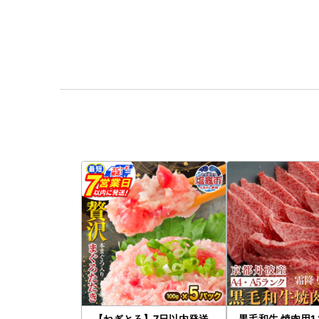
【ねぎとろ】7日以内発送
黒毛和牛 焼肉用1.