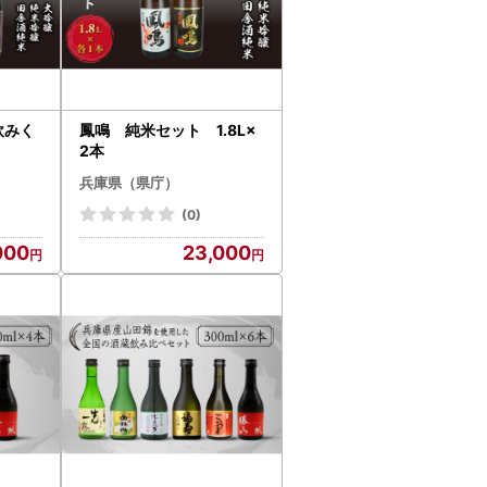
飲みく
鳳鳴 純米セット 1.8L×
2本
兵庫県（県庁）
(0)
000
23,000