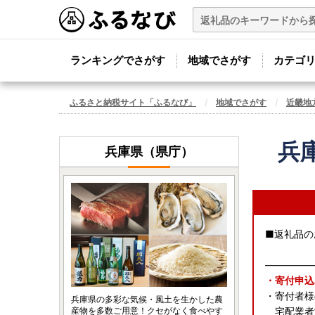
ランキングでさがす
地域でさがす
カテゴ
ふるさと納税サイト「ふるなび」
地域でさがす
近畿地
兵
兵庫県（県庁）
■返礼品の
―――――
・寄付申込
・寄付者様
兵庫県の多彩な気候・風土を生かした農
産物を多数ご用意！クセがなく食べやす
宅配業者