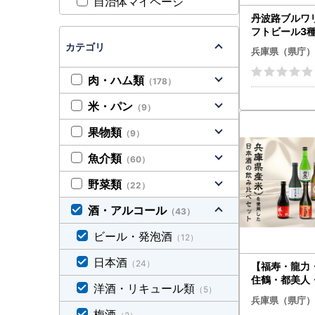
自治体マイページ
丹波路ブルワ
フトビール3種
カテゴリ
兵庫県（県庁）
肉・ハム類
（178）
米・パン
（9）
果物類
（9）
魚介類
（60）
野菜類
（22）
酒・アルコール
（43）
ビール・発泡酒
（12）
日本酒
（24）
【福寿・龍力
住鶴・都美人
洋酒・リキュール類
（5）
姫・勝山・白
兵庫県（県庁）
産山田錦を使
梅酒