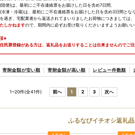
陸便)は、最初にご不在連絡票をお届けした日を含め7日間、
冷凍・冷蔵)は、最初にご不在連絡票をお届けした日を含め3日間とな
を過ぎ、宅配業者から返送されてまいりましたお荷物につきましては、
たしかねます
ので、期間内に必ずお受け取りくださいますようお願いい
項※
住民票登録がある方は、返礼品をお送りすることは出来ませんのでご注
―――――――――――――――――――――――――
中の配送・お問い合わせについてのお知らせ】
寄附金額が
安い順
寄附金額が
高い順
レビュー件数順
県への温かいご寄附をいただき、誠にありがとうございます。
の「返礼品の発送」および「お問い合わせ」につきまして、下記の通り
配送休止期間： 8月8日（土）～ 8月16日（日）
1
~
20
件(全
41
件)
前へ
1
2
3
次へ
業者では期間中も発送を行う場合がございます。
わせ（電話・メール）
/8（土）、8/9（日）、8/11（火・祝）、8/15（土）、8/16（日）
ふるなびイチオシ返礼品
8/10（月）、8/12（水）～ 8/14（金）