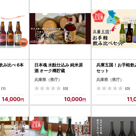
飲み比べ 6本
日本魂 水酛仕込み 純米原
兵庫五国！お手軽飲
酒 オーク樽貯蔵
セット
兵庫県（県庁）
兵庫県（県庁）
(1)
(0)
(0)
14,000
10,000
11,