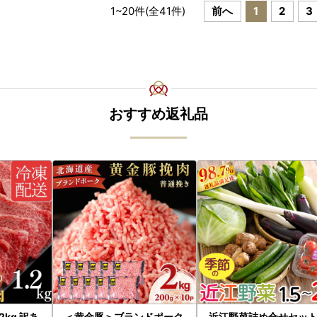
1
~
20
件(全
41
件)
前へ
1
2
3
おすすめ返礼品
2kg 訳あ
＜黄金豚＞ブランドポーク
近江野菜詰め合せセット 