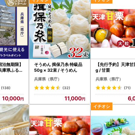
宿泊無期限】
そうめん 揖保乃糸 特級品
【先行予約】天津甘栗 
兵庫県ふるな
50g × 32束 / そうめん
g / 甘栗
イント
兵庫県（県庁）
兵庫県（県庁）
(138)
(32)
(71)
10,000
11,000
6,