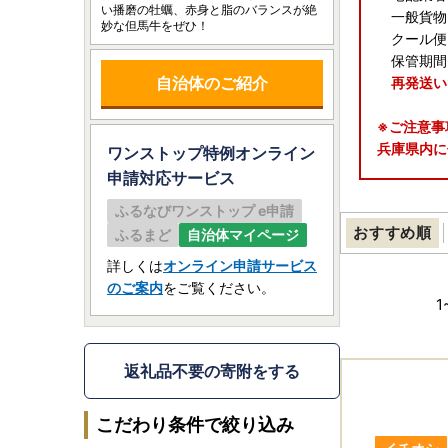
い播磨の牡蠣、赤身と脂のバランスが絶
一般貨物(
妙な但馬牛をぜひ！
クール便(
保管期間
自治体のご紹介
再発送い
※ご注意事
兵庫県内に
ワンストップ特例オンライン
申請
対応サービス
―――――
ふるなびワンストップ e申請
【お盆期間
おすすめ順
ふるまど
自治体マイページ
いつも兵庫
お盆期間中
詳しくは
オンライン申請サービス
のご案内
をご覧ください。
■返礼品の
1
※一部の事
■お問い合
返礼品不要の寄附をする
お休み： 8
通常対応： 
こだわり条件で絞り込み