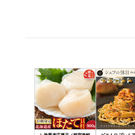
＼漁業者応援品／根室海鮮
ピエトロ プレミア