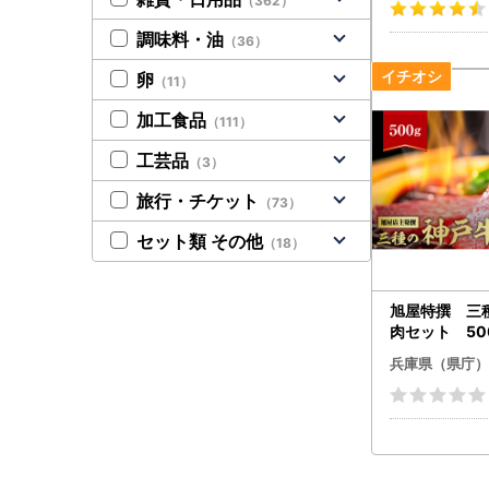
（362）
調味料・油
（36）
卵
（11）
加工食品
（111）
工芸品
（3）
旅行・チケット
（73）
セット類 その他
（18）
旭屋特撰 三
肉セット 50
兵庫県（県庁）