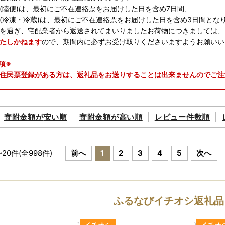
陸便)は、最初にご不在連絡票をお届けした日を含め7日間、
冷凍・冷蔵)は、最初にご不在連絡票をお届けした日を含め3日間とな
を過ぎ、宅配業者から返送されてまいりましたお荷物につきましては、
たしかねます
ので、期間内に必ずお受け取りくださいますようお願いい
項※
住民票登録がある方は、返礼品をお送りすることは出来ませんのでご注
―――――――――――――――――――――――――
中の配送・お問い合わせについてのお知らせ】
寄附金額が
安い順
寄附金額が
高い順
レビュー件数順
県への温かいご寄附をいただき、誠にありがとうございます。
の「返礼品の発送」および「お問い合わせ」につきまして、下記の通り
配送休止期間： 8月8日（土）～ 8月16日（日）
~
20
件(全
998
件)
前へ
1
2
3
4
5
次へ
業者では期間中も発送を行う場合がございます。
わせ（電話・メール）
/8（土）、8/9（日）、8/11（火・祝）、8/15（土）、8/16（日）
ふるなびイチオシ返礼品
8/10（月）、8/12（水）～ 8/14（金）