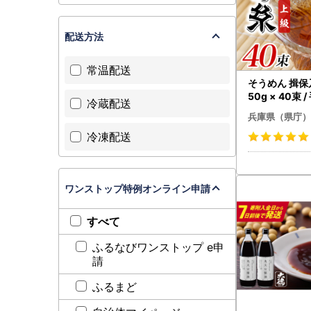
配送方法
常温配送
そうめん 揖保
50g × 40束 / 手延 そうめ
冷蔵配送
ん
兵庫県（県庁）
冷凍配送
ワンストップ特例オンライン申請
すべて
ふるなびワンストップ e申
請
ふるまど