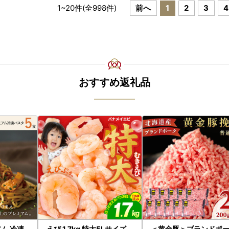
1
~
20
件(全
998
件)
前へ
1
2
3
4
おすすめ返礼品
ム 冷凍
えび 1.7kg 特大5Lサイズ
＜黄金豚＞ブランドポ