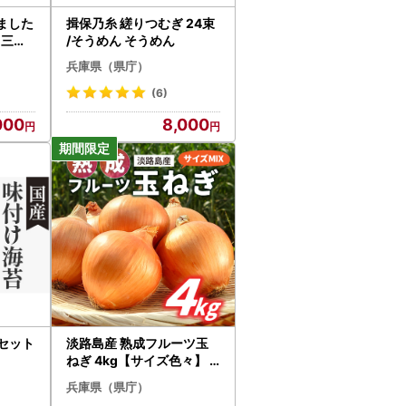
ました
揖保乃糸 縒りつむぎ 24束
 三田
/そうめん そうめん
合せ
兵庫県（県庁）
(6)
000
8,000
本セット
淡路島産 熟成フルーツ玉
ねぎ 4kg【サイズ色々】 /
玉ねぎ
兵庫県（県庁）