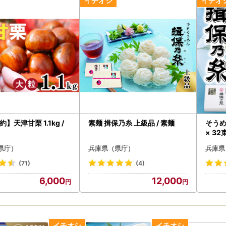
中のお問い合わせについて】
ただいたメールでのお問い合わせは、翌営業日以降に順次回答いたしま
時間をいただく場合がございますので、あらかじめご了承ください。
】天津甘栗 1.1kg /
素麺 揖保乃糸 上級品 / 素麺
そうめ
県庁）
兵庫県（県庁）
兵庫県
(71)
(4)
6,000
12,000