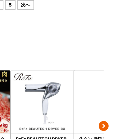
5
次へ
ーク
ReFa BEAUTECH DRYER
牛タン 厚切り 牛タン[訳あ