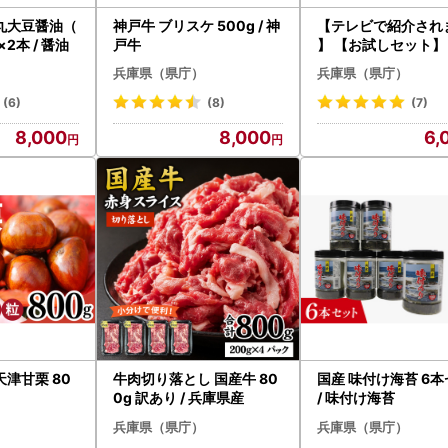
丸大豆醤油（
神戸牛 ブリスケ 500g / 神
【テレビで紹介され
2本 / 醤油
戸牛
】 【お試しセット】
屋本店ロースハム詰
兵庫県（県庁）
兵庫県（県庁）
／ ハム
(6)
(8)
(7)
8,000
8,000
6,
津甘栗 80
牛肉切り落とし 国産牛 80
国産 味付け海苔 6
0g 訳あり / 兵庫県産
/ 味付け海苔
兵庫県（県庁）
兵庫県（県庁）