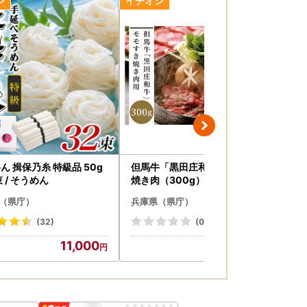
す。
ん 揖保乃糸 特級品 50g
但馬牛「黒田庄和牛」モモすき
旭
× 32束 / そうめん
焼き肉（300g）
ット
（県庁）
兵庫県（県庁）
兵
(32)
(0)
11,000
20,000