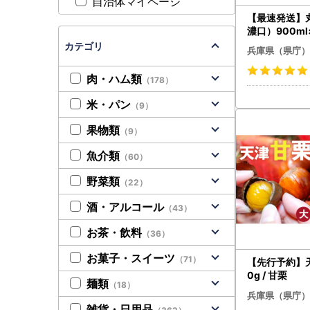
自治体マイページ
【最速発送】
濃口）900ml×
カテゴリ
兵庫県（県庁）
肉・ハム類
（178）
米・パン
（9）
果物類
（9）
魚介類
（60）
野菜類
（22）
酒・アルコール
（43）
お茶・飲料
（36）
お菓子・スイーツ
（71）
【先行予約】天
0g / 甘栗
麺類
（18）
兵庫県（県庁）
雑貨・日用品