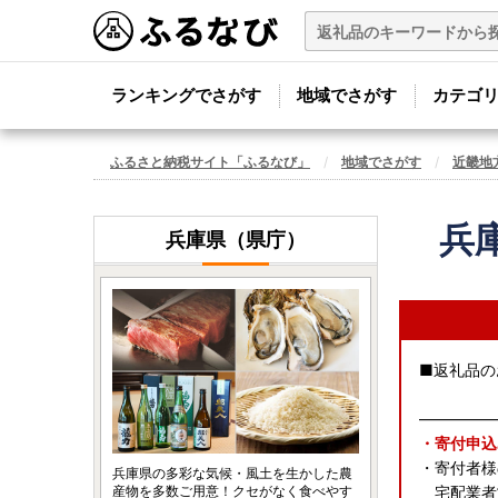
ランキングでさがす
地域でさがす
カテゴ
ふるさと納税サイト「ふるなび」
地域でさがす
近畿地
兵
兵庫県（県庁）
■返礼品の
―――――
・寄付申込
・寄付者様
兵庫県の多彩な気候・風土を生かした農
産物を多数ご用意！クセがなく食べやす
宅配業者