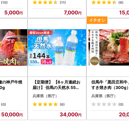
(10)
(11)
(6)
5,000
7,000
15,
種の神戸牛焼
【定期便】 【6ヶ月連続お
但馬牛「黒田庄和牛
0g
届け】 但馬の天然水 550
すき焼き肉（300g
mlペットx24本（1ケース
兵庫県（県庁）
兵庫県（県庁）
） / 天然水
(0)
(6)
(0)
50,000
34,000
20,