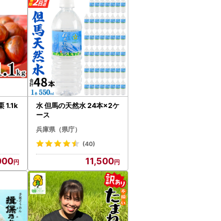
1.1k
水 但馬の天然水 24本×2ケ
ース
兵庫県（県庁）
(40)
000
11,500