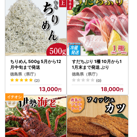
ちりめん 500g 5月から12
すだちぶり 1柵 10月から1
月中旬まで発送
1月末まで発送 ぶり
徳島県（県庁）
徳島県（県庁）
(2)
(0)
13,000
18,000