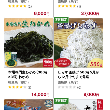
徳島県（県庁）
徳島県（県庁）
(2)
(1)
6,000
37,000
本場鳴門生わかめ (300g
しらす 釜揚げ 500g 5月か
×3袋) わかめ
ら12月中旬まで発送
徳島県（県庁）
徳島県（県庁）
(1)
(0)
14,000
9,000