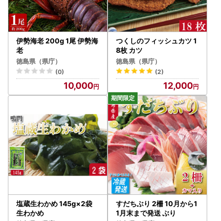
伊勢海老 200g 1尾 伊勢海
つくしのフィッシュカツ 1
老
8枚 カツ
徳島県（県庁）
徳島県（県庁）
(0)
(2)
10,000
12,000
塩蔵生わかめ 145g×2袋
すだちぶり 2柵 10月から1
生わかめ
1月末まで発送 ぶり