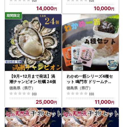
(0)
(0)
14,000
10,000
【9月~12月まで発送】渦
わかめ一筋シリーズ4種セ
潮チャンピオン 牡蠣 24個
ット 鳴門市 ドリームチー
ム
徳島県（県庁）
徳島県（県庁）
(0)
(0)
25,000
11,000