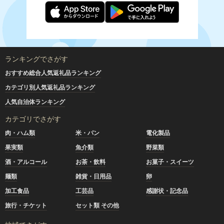
ランキングでさがす
おすすめ総合人気返礼品ランキング
カテゴリ別人気返礼品ランキング
人気自治体ランキング
カテゴリでさがす
肉・ハム類
米・パン
電化製品
果実類
魚介類
野菜類
酒・アルコール
お茶・飲料
お菓子・スイーツ
麺類
雑貨・日用品
卵
加工食品
工芸品
感謝状・記念品
旅行・チケット
セット類 その他