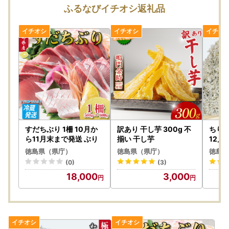
返礼品は、県が中間事業者を通じて寄附者へ送付します。返
ふるなびイチオシ返礼品
礼品調達費および送料等は県が負担します。
⑤ 交付金の交付（市町村へ）
当該市町村に係る寄附額総額から、返礼品調達やサイト手数
料の経費（50％）と県事業充当分（5％）を除いた45％
を、市町村へ交付金として交付します。
県庁HP：https://www.pref.tokushima.lg.jp/furusato-ouen/
docs/7310820/
すだちぶり 1柵 10月か
訳あり 干し芋 300g 不
ちりめ
ら11月末まで発送 ぶり
揃い 干し芋
12月
徳島県（県庁）
徳島県（県庁）
徳島県
(0)
(3)
18,000
3,000