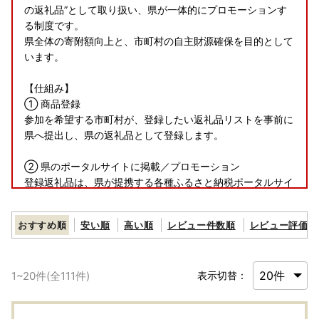
の返礼品”として取り扱い、県が一体的にプロモーションす
る制度です。
県全体の寄附額向上と、市町村の自主財源確保を目的として
います。
【仕組み】
① 商品登録
参加を希望する市町村が、登録したい返礼品リストを事前に
県へ提出し、県の返礼品として登録します。
② 県のポータルサイトに掲載／プロモーション
登録返礼品は、県が提携する各種ふるさと納税ポータルサイ
ト上で、徳島県の返礼品として掲載。掲載に係る手数料等は
県が負担します。
おすすめ順
安い順
高い順
レビュー件数順
レビュー評価順
③ 寄附受入れ
寄附者からの寄附は徳島県が受け入れ、寄附受入れに係る各
1
~
20
件(全
111
件)
表示切替：
種手続きを行います。
④ 返礼品の送付