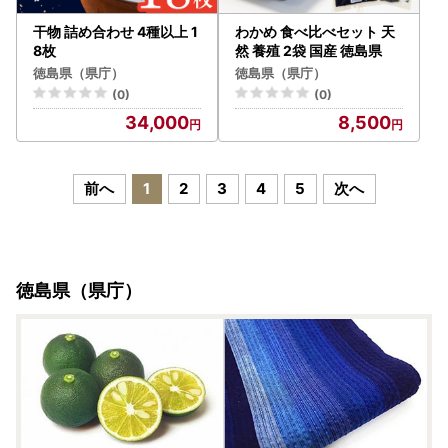
干物 詰め合わせ 4種以上 1
わかめ 食べ比べセット 天
8枚
然 養殖 2袋 国産 徳島県
徳島県（県庁）
徳島県（県庁）
(0)
(0)
34,000
8,500
前へ
1
2
3
4
5
次へ
徳島県（県庁）