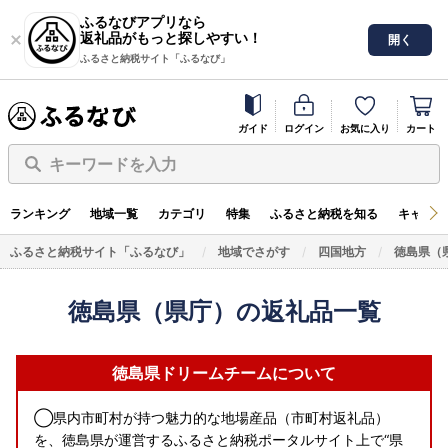
ふるなびアプリなら
返礼品がもっと探しやすい！
開く
ふるさと納税サイト「ふるなび」
ガイド
ログイン
お気に入り
カート
キーワードを入力
ランキング
地域一覧
カテゴリ
特集
ふるさと納税を知る
キャンペ
ふるさと納税サイト「ふるなび」
地域でさがす
四国地方
徳島県（
徳島県（県庁）の返礼品一覧
徳島県ドリームチームについて
◯県内市町村が持つ魅力的な地場産品（市町村返礼品）
を、徳島県が運営するふるさと納税ポータルサイト上で“県