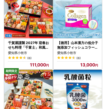
千賀屋謹製 2027年 迎春お
【徳用】山本漢方の低分子
せち料理「千富士」和風三
無添加フィッシュコラーゲ
段重 6～7人前 全72品 冷
ン100％（合計125スティ
愛知県小牧市
愛知県小牧市
蔵 おせち料理[035S06]
ック）[027Y04]
(6)
(6)
111,000
13,000