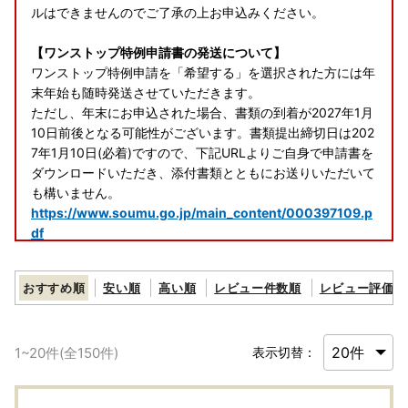
ルはできませんのでご了承の上お申込みください。
【ワンストップ特例申請書の発送について】
ワンストップ特例申請を「希望する」を選択された方には年
末年始も随時発送させていただきます。
ただし、年末にお申込された場合、書類の到着が2027年1月
10日前後となる可能性がございます。書類提出締切日は202
7年1月10日(必着)ですので、下記URLよりご自身で申請書を
ダウンロードいただき、添付書類とともにお送りいただいて
も構いません。
https://www.soumu.go.jp/main_content/000397109.p
df
●提出期限
２０２７年１月１０日（日）必着
おすすめ順
安い順
高い順
レビュー件数順
レビュー評価順
●送付先
〒885-0078 宮崎県都城市宮丸町 ３０７０―１
小牧市ふるさと納税ワンストップ受付センター宛
1
~
20
件(全
150
件)
表示切替：
※ワンストップ特例申請受付業務を外部委託しております。
【年末年始の返礼品の発送について】