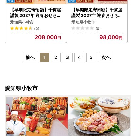
【早期限定寄附額】千賀屋
【早期限定寄附額】千賀屋
謹製 2027年 迎春おせち料
謹製 2027年 迎春おせち料
理「千ノ幸」和風与段重 6
理「慶福」和風三段重 3～
愛知県小牧市
愛知県小牧市
～7人前 全58品 冷蔵おせ
4人前 全34品 冷蔵 おせち
(2)
(0)
ち料理 [035S17]
料理 [035S07]
208,000
98,000
前へ
1
2
3
4
5
次へ
愛知県小牧市