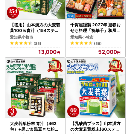
【徳用】山本漢方の大麦若
千賀屋謹製 2027年 迎春お
葉100％青汁（154スティ
せち料理「祝華千」和風三
ック入り）[027Y01]
段重 3人前 全41品 冷蔵 お
愛知県小牧市
愛知県小牧市
せち料理 [035S03]
(85)
(56)
13,000
52,000
大麦若葉粉末 青汁（462
【乳酸菌プラス】山本漢方
包）+黒ごま黒豆きな粉+
の大麦若葉粉末(60スティ