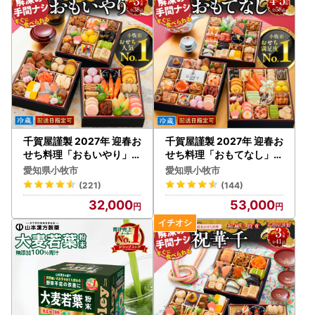
2026年12月21日(月)から2026年12月31日(木)までの入金分
は2027年1月中に発送します。
千賀屋謹製 2027年 迎春お
千賀屋謹製 2027年 迎春お
せち料理「おもいやり」和
せち料理「おもてなし」和
風三段重 3人前 全38品 冷
風三段重 4～5人前 全58品
愛知県小牧市
愛知県小牧市
蔵 おせち料理 [035S02]
冷蔵 おせち料理 [035S04
(221)
(144)
]
32,000
53,000