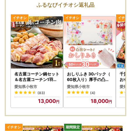
2026年内の返礼品の最終配送は12月26日（土）になりま
ふるなびイチオシ返礼品
す。
ご入金を確認してから各返礼品の配送時期が12月26日
（土）を越える場合は2027年1月5日（火）より順次発送さ
せていただきます（おせちを除く）。
※ご入金から発送までにかかる期間については各返礼品ペー
ジをご確認ください。
※受注生産の返礼品や多くのお申込をいただいている返礼品
については、1月以降の発送になる場合がございます。予め
ご承知ください。
【年末の書類発送について】
名古屋コーチン鍋セット
おしりふき 30パック（
千賀屋
＜ワンストップ特例申請書＞
＆名古屋コーチン1羽分
60枚入り）厚手の凸凹
おせ
セット 日本三大地鶏 小
シート使用 [056T01]
風三段
2026年12月25日(金)までの入金分は2026年12月31日(木)ま
愛知県小牧市
愛知県小牧市
愛知県
牧市発祥 [001T01]
冷蔵 
でに発送します。
(83)
(4)
03]
2026年12月26日(土)から2026年12月31日(木)までの入金分
13,000
18,000
は2027年1月6日(水)までに発送します。
＜受領証明書＞
2026年12月20日(日)までの入金分は2026年12月31日(木)ま
でに発送します。