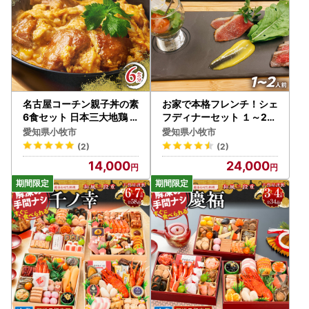
名古屋コーチン親子丼の素
お家で本格フレンチ！シェ
6食セット 日本三大地鶏
フディナーセット １～2人
小牧市発祥 [004O02]
前 [043C03]
愛知県小牧市
愛知県小牧市
(2)
(2)
14,000
24,000