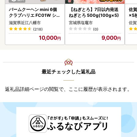
バームクーヘン mini 6個
【ねぎとろ】7日以内発送
佐賀
クラブハリエ FC01W シェ
ねぎとろ 500g(100g×5)
×5枚
アボックス バウムクーヘ
滋賀県近江八幡市
宮城県塩竈市
佐賀
ン
(218)
(0)
10,000
9,000
最近チェックした返礼品
返礼品詳細ページの閲覧で、ここに履歴が表示されます。