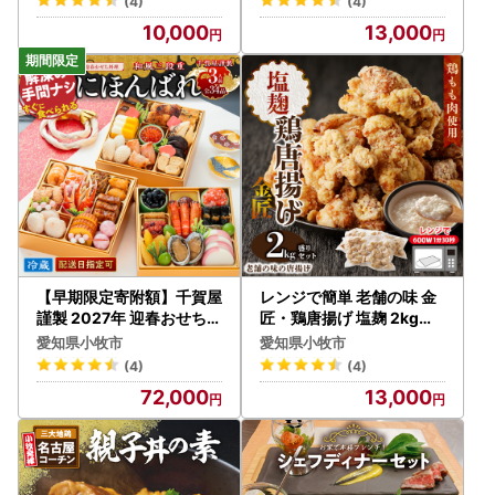
(4)
(4)
10,000
13,000
【早期限定寄附額】千賀屋
レンジで簡単 老舗の味 金
謹製 2027年 迎春おせち料
匠・鶏唐揚げ 塩麹 2kg（5
理「にほんばれ」和風三段
00g×4袋）もも肉 [003D
愛知県小牧市
愛知県小牧市
重 3人前 全34品 冷蔵おせ
08]
(4)
(4)
ち料理 [035S10]
72,000
13,000