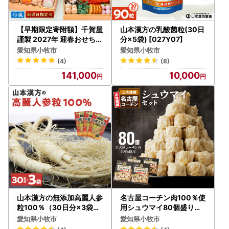
【早期限定寄附額】千賀屋
山本漢方の乳酸菌粒(30日
謹製 2027年 迎春おせち料
分×5袋) [027Y07]
理 「慶壽」和風三段重 4
愛知県小牧市
愛知県小牧市
～5人前 全41品 冷蔵 おせ
(4)
(8)
ち料理 [035S08]
141,000
10,000
山本漢方の無添加高麗人参
名古屋コーチン肉100％使
粒100％（30日分×3袋）
用シュウマイ80個盛りセ
[027Y03]
ット 日本三大地鶏 [003D
愛知県小牧市
愛知県小牧市
05]