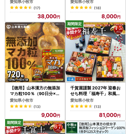
糖流茶 山本漢方製薬 [027
ック入り) [027Y05]
愛知県小牧市
愛知県小牧市
Y08]
(17)
(18)
38,000
8,000
【徳用】山本漢方の無添加
千賀屋謹製 2027年 迎春お
マカ粒100％（90日分×2
せち料理「福寿千」和風三
袋）[027Y02]
段重 4～5人前 全61品 冷
愛知県小牧市
愛知県小牧市
蔵 おせち料理[035S05]
(13)
(13)
9,000
81,000