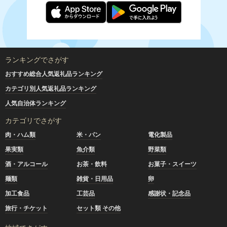
ランキングでさがす
おすすめ総合人気返礼品ランキング
カテゴリ別人気返礼品ランキング
人気自治体ランキング
カテゴリでさがす
肉・ハム類
米・パン
電化製品
果実類
魚介類
野菜類
酒・アルコール
お茶・飲料
お菓子・スイーツ
麺類
雑貨・日用品
卵
加工食品
工芸品
感謝状・記念品
旅行・チケット
セット類 その他