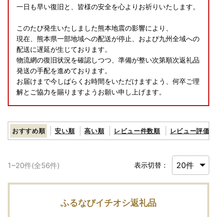
一日も早い復旧と、皆様の安全を心よりお祈りいたします。
このたび発生いたしました熊本地震の影響により、
現在、熊本県一部地域への配送が停止、および九州全域への
配送に遅延が生じております。
物流網の復旧状況を確認しつつ、準備が整い次第順次返礼品
発送の手配を進めております。
お届けまで今しばらくお時間をいただけますよう、何卒ご理
解とご協力を賜りますようお願い申し上げます。
おすすめ順
安い順
高い順
レビュー件数順
レビュー評価順
1
~
20
件(全
56
件)
表示切替：
ふるなびイチオシ返礼品