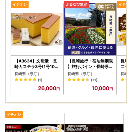
【AB634】文明堂 長
【長崎旅行・宿泊無期限
長崎
崎カステラ3号(1号10切
】旅行ポイント長崎県ふ
ニラ 
入×3本入) | カステラ
るなびトラベルポイント
ーヨー
長崎県（県庁）
長崎県（県庁）
長崎県
(1)
(71)
26,000
10,000