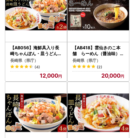
【AB056】海鮮具入り長
【AB418】雲仙きのこ本
崎ちゃんぽん・皿うどん
舗 らーめん（醤油味）1
各２食セット＜こじま製麺
0食入
長崎県（県庁）
長崎県（県庁）
＞｜長崎県
(4)
(2)
12,000
20,000