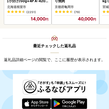
(小分け)50g×4P A-4209
り焼肉
kg 
5
北海道根室市
京都府亀岡市
宮城
(2251)
(79)
14,000
40,000
最近チェックした返礼品
返礼品詳細ページの閲覧で、ここに履歴が表示されます。