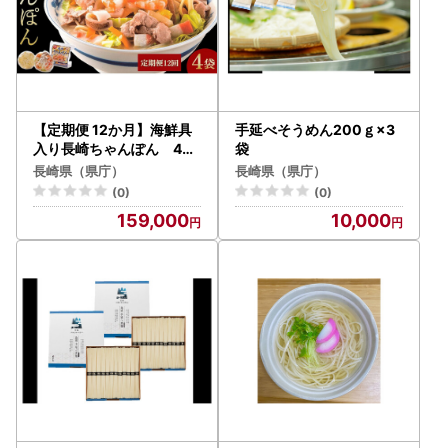
【定期便 12か月】海鮮具
手延べそうめん200ｇ×3
入り長崎ちゃんぽん 4食
袋
セット＜こじま製麺＞
長崎県（県庁）
長崎県（県庁）
(0)
(0)
159,000
10,000