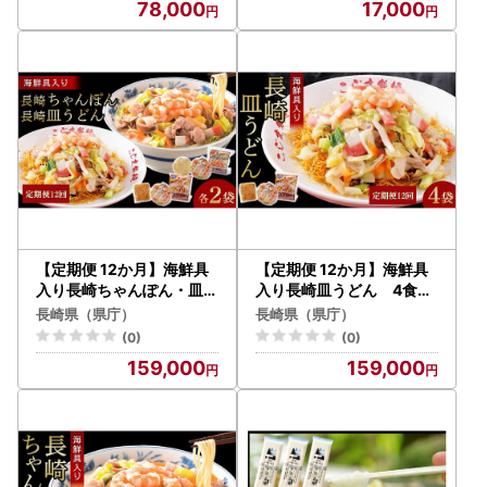
78,000
17,000
【定期便 12か月】海鮮具
【定期便 12か月】海鮮具
入り長崎ちゃんぽん・皿う
入り長崎皿うどん 4食セ
どん 各２食セット＜こじ
ット＜こじま製麺＞
長崎県（県庁）
長崎県（県庁）
ま製麺＞
(0)
(0)
159,000
159,000