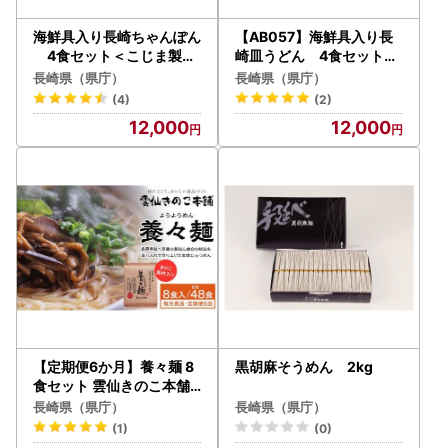
海鮮具入り長崎ちゃんぽん
【AB057】海鮮具入り長
4食セット＜こじま製麺
崎皿うどん 4食セット＜
＞ | ちゃんぽん
こじま製麺＞｜皿うどん
長崎県（県庁）
長崎県（県庁）
(4)
(2)
12,000
12,000
【定期便6か月】養々麺 8
黒胡麻そうめん 2kg
食セット 雲仙きのこ本舗
＜お湯を注いで3分！即席
長崎県（県庁）
長崎県（県庁）
にゅうめん＞
(1)
(0)