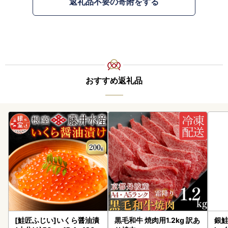
返礼品不要の寄附をする
おすすめ返礼品
[鮭匠ふじい]いくら醤油漬
黒毛和牛 焼肉用1.2kg 訳あ
銀鮭