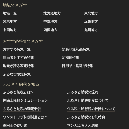
地域でさがす
地域一覧
北海道地方
東北地方
関東地方
中部地方
近畿地方
中国地方
四国地方
九州地方
おすすめ特集でさがす
おすすめ特集一覧
訳あり返礼品特集
担当者おすすめ特集
定期便特集
地元が誇る家電特集
日用品・消耗品特集
ふるなび限定特集
ふるさと納税を知る
ふるさと納税とは？
ふるさと納税の流れ
控除上限額シミュレーション
ふるさと納税制度について
ふるさと納税の確定申告
住民税・所得税の控除について
ワンストップ特例制度とは？
ふるさと納税のお礼特典
寄附金の使い道
マンガふるさと納税