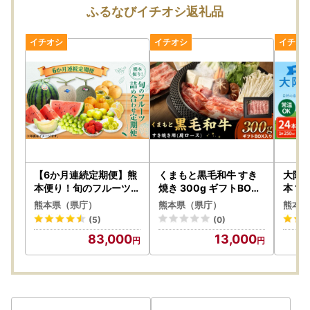
寄附者の皆様にはご不便、ご迷惑をおかけし誠に申し訳ござ
ふるなびイチオシ返礼品
いませんが、何卒ご理解賜りますようお願い申し上げます。
寄附額変更について
ふるさと納税を通して熊本県を応援していただきありがとう
ございます。
一部の感謝の品(返礼品)の寄付額を見直す場合がございま
す。
引き続き応援よろしくお願いいたします。
熊本県(県庁)からのお知らせ
熊本県(県庁)はオンラインワンストップ申請対象自治体で
【6か月連続定期便】熊
くまもと黒毛和牛 すき
大阿蘇
す。
本便り！旬のフルーツ詰
焼き 300g ギフトBOX
本 1
め合わせ定期便 ｜ くだ
入り 肩ロース 牛肉 スラ
温保
熊本県（県庁）
熊本県（県庁）
熊本県
もの 果物 フルーツ 旬 い
イス 国産
「ヤマト運輸」お届け先変更（転送）サービス有料化につい
(5)
(0)
ちご 柑橘 みかん メロン
て
83,000
13,000
すいか シャインマスカ
ヤマト運輸のサービス変更に伴い、2023年6月1日転送依頼
ット 梨 熊本県
受付分より、届け先変更（転送）が発生した場合
「変更届け
先までの運賃が着払い」
となり、受取人様へ費用負担が生じ
ます。
お申し込みの際は、届け先のご住所にお間違いがないようご