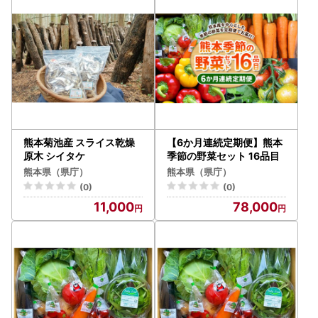
注意ください。
贈答先へお届けの場合も「受取人様に着払いで送料ご負担」
となります。
何卒ご了承いただきますようお願い申し上げます。
ご登録住所の相違や転居などでお届け先住所変更が必要な場
合は、発送前であれば変更可能な場合もございますので、お
早めにご連絡をお願いいたします。
・ご連絡先
熊本菊池産 スライス乾燥
【6か月連続定期便】熊本
熊本県ふるさと納税サポートセンター
原木 シイタケ
季節の野菜セット 16品目
tel: 050-3181-6715(平日9:00-17:00)
熊本県（県庁）
熊本県（県庁）
mail: kumamotoken@cyber-records.co.jp
(0)
(0)
※土日祝日•GW•お盆•年末年始は除く
11,000
78,000
「夢教育応援分」
■登録団体一覧
下記URLよりご確認ください。
https://www.pref.kumamoto.jp/uploaded/attachment/192
813.pdf