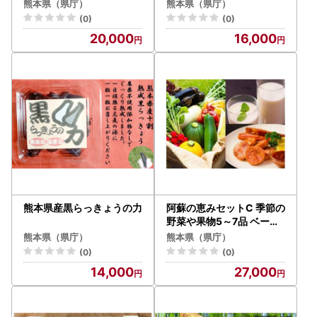
熊本県（県庁）
熊本県（県庁）
(0)
(0)
20,000
16,000
熊本県産黒らっきょうの力
阿蘇の恵みセットC 季節の
野菜や果物5～7品 ベーコ
ン ハム ソーセージ ヨーグ
熊本県（県庁）
熊本県（県庁）
ルト 牛乳
(0)
(0)
14,000
27,000