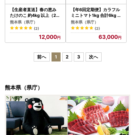
【生産者直送】春の恵み
【年6回定期便】カラフル
たけのこ 約4kg 以上（2~
ミニトマト1kg 合計6kg ト
5本） 【2027年4月上旬
マト ミニトマト
熊本県（県庁）
熊本県（県庁）
発送開始】 やさい 野菜 竹
(2)
(2)
の子 筍 タケノコ 熊本県産
12,000
63,000
前へ
1
2
3
次へ
熊本県（県庁）