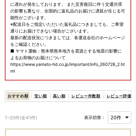
に遅れが発生しております。 また災害復旧に伴う交通渋滞
の影響も重なり、全国的に返礼品のお届けに遅延が生じる可
能性がございます。
※配送日をご指定いただいた返礼品につきましても、ご希望
通りにお届けできない場合がございます。
最新の配送状況につきましては、各運送会社のホームページ
をご確認ください。
■ ヤマト運輸：熊本県熊本地方を震源とする地震の影響に
よるお荷物のお届けについて
https://www.yamato-hd.co.jp/important/info_260728_2.ht
ml
■ 佐川急便：令和8年熊本地震に伴う集配への影響について
https://www2.sagawa-exp.co.jp/information/detail/406/
おすすめ順
安い順
高い順
レビュー件数順
レビュー評価順
■ 日本郵便（ゆうパック）：熊本県熊本地方を震源とする
地震の影響について
1
~
20
件(全
41
件)
表示切替：
https://www.post.japanpost.jp/newsrelease/pressrelease/
9879629480.html