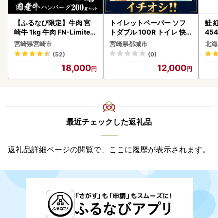
【ふるなび限定】牛肉 宮
トイレットペーパー ソフ
鮭 紅
崎牛 1kg 牛肉 FN-Limited
トダブル 100R トイレ 快
454
-VO
速〔12-I5-TP100-R〕
宮崎県宮崎市
宮崎県都城市
北海
(52)
(0)
18,000
12,000
最近チェックした返礼品
返礼品詳細ページの閲覧で、ここに履歴が表示されます。