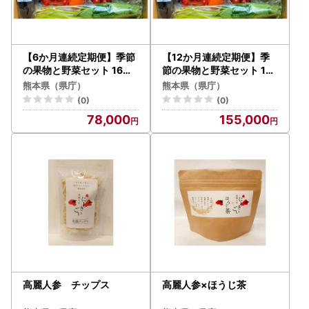
「NPO等支援分」
■登録団体一覧
【6か月連続定期便】季節
【12か月連続定期便】季
下記URLよりご確認ください。
の果物と野菜セット 16品
節の果物と野菜セット 16
目
品目
https://www.pref.kumamoto.jp/soshiki/56/233901.html
熊本県（県庁）
熊本県（県庁）
(0)
(0)
78,000
155,000
高麗人参 チップス
高麗人参×ほうじ茶