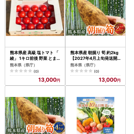
熊本県産 高級 塩トマト 「
熊本県産 朝掘り 筍 約2kg
綾」 1キロ前後 野菜 とま
【2027年4月上旬発送開
と 【2027年1月下旬発送
始】 たけのこ タケノコ 野
熊本県（県庁）
熊本県（県庁）
開始】
菜
(0)
(0)
13,000
13,000