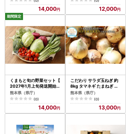
(0)
(0)
14,000
12,000
くまもと旬の野菜セット【
こだわり サラダ玉ねぎ 約
2027年1月上旬発送開始
8kg タマネギ たまねぎ 玉
】 キャベツ ブロッコリー
ねぎ 玉葱 常温 九州 熊本県
熊本県（県庁）
熊本県（県庁）
トマト 芋 ほうれん草 小松
産 【2027年4月下旬発送
(0)
(0)
菜 レタス ごぼう 野菜 サラ
開始】
14,000
13,000
ダ 詰め合わせ セット 新鮮