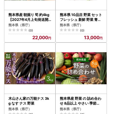
熊本県産 朝掘り 筍 約4kg
熊本県 10品目 野菜 セット
【2027年4月上旬発送開
フレッシュ 新鮮 野菜 青果
始】 たけのこ タケノコ 野
サラダ おまかせ お任せ 厳
熊本県（県庁）
熊本県（県庁）
菜
選 お楽しみ ランダム 冷蔵
(0)
(0)
22,000
13,000
木山さん家の万能ナス 3k
熊本県産 野菜 の 詰め合わ
g なす ナス 野菜
せ 8品以上 やさい 季節の
野菜 詰合せ 国産
熊本県（県庁）
熊本県（県庁）