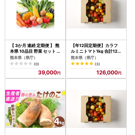
【 3か月 連続 定期便 】 熊
【年12回定期便】カラフ
本県 10品目 野菜 セット 3
ルミニトマト1kg 合計12k
ヶ月 定期便 フレッシュ 新
g トマト ミニトマト
熊本県（県庁）
熊本県（県庁）
鮮 野菜 青果 サラダ おまか
(0)
(3)
せ お任せ 厳選 お楽しみ ラ
39,000
126,000
ンダム 冷蔵