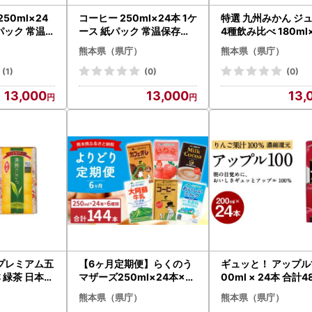
50ml×24
コーヒー 250ml×24本 1ケ
特選 九州みかん ジ
パック 常温保
ース 紙パック 常温保存可
4種飲み比べ 180ml
能
セット
熊本県（県庁）
熊本県（県庁）
(1)
(0)
(0)
13,000
13,000
13,
プレミアム五
【6ヶ月定期便】らくのう
ギュッと！ アップル1
本 緑茶 日本茶
マザーズ250ml×24本×6
00ml × 24本 合計4
回 6種類 よりどり定期便
l りんご パックジュ
熊本県（県庁）
熊本県（県庁）
常温保存可能