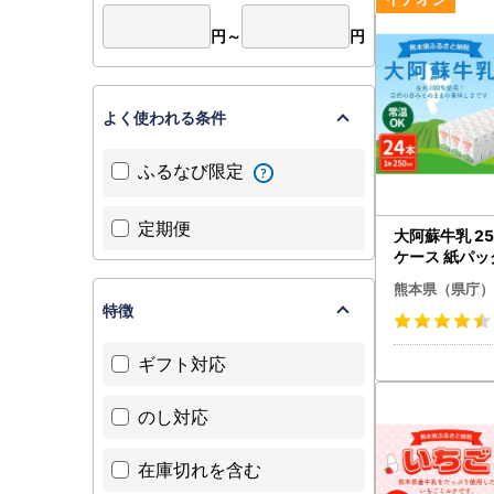
「NPO等
■登録団体
円～
円
下記URL
https://ww
よく使われる条件
ふるなび限定
定期便
大阿蘇牛乳 250
ケース 紙パッ
可能
熊本県（県庁）
特徴
ギフト対応
のし対応
在庫切れを含む