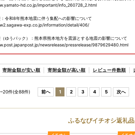
w.yamato-hd.co.jp/important/info_260728_2.html
便：令和8年熊本地震に伴う集配への影響について
w2.sagawa-exp.co.jp/information/detail/406/
便（ゆうパック）：熊本県熊本地方を震源とする地震の影響について
w.post.japanpost.jp/newsrelease/pressrelease/9879629480.html
様にはご不便、ご迷惑をおかけし誠に申し訳ございませんが、何卒ご理
寄附金額が
安い順
寄附金額が
高い順
レビュー件数順
について
税を通して熊本県を応援していただきありがとうございます。
の品(返礼品)の寄付額を見直す場合がございます。
援よろしくお願いいたします。
~
20
件(全
88
件)
前へ
1
2
3
4
5
次へ
庁)からのお知らせ
庁)はオンラインワンストップ申請対象自治体です。
ふるなびイチオシ返礼品
輸」お届け先変更（転送）サービス有料化について
のサービス変更に伴い、2023年6月1日転送依頼受付分より、届け先