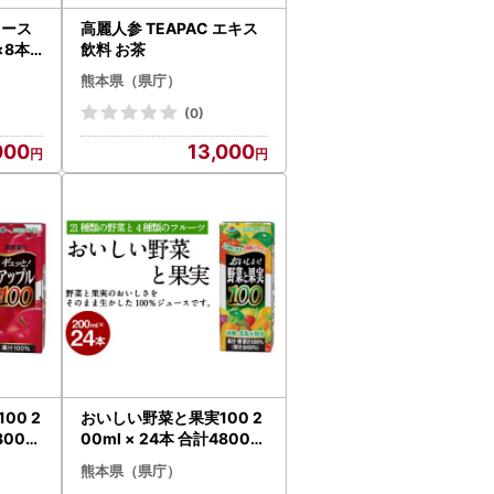
ュース
高麗人参 TEAPAC エキス
×8本
飲料 お茶
熊本県（県庁）
(0)
000
13,000
00 2
おいしい野菜と果実100 2
800m
00ml × 24本 合計4800m
ース
l フルーツ やさい パックジ
熊本県（県庁）
ュース