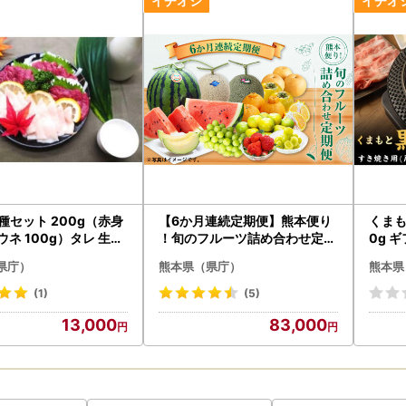
い」
となり、受取人様へ費用負担が生じます。
の際は、届け先のご住所にお間違いがないようご注意ください。
届けの場合も「受取人様に着払いで送料ご負担」となります。
いただきますようお願い申し上げます。
の相違や転居などでお届け先住所変更が必要な場合は、発送前であれば
いいたします。
さと納税サポートセンター
3181-6715(平日9:00-17:00)
amotoken@cyber-records.co.jp
2種セット 200g（赤身
【6か月連続定期便】熊本便り
くまも
•GW•お盆•年末年始は除く
コウネ 100g）タレ 生姜
！旬のフルーツ詰め合わせ定期
0g 
 馬肉
便 ｜ くだもの 果物 フルーツ 旬
肉 ス
県庁）
熊本県（県庁）
熊本県
いちご 柑橘 みかん メロン すい
援分」
か シャインマスカット 梨 熊本
(1)
(5)
一覧
県
13,000
83,000
よりご確認ください。
ww.pref.kumamoto.jp/uploaded/attachment/192813.pdf