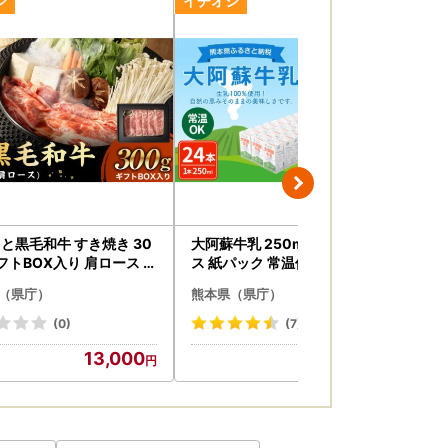
変更可能な場合もございますので、お早めにご
と黒毛和牛 すき焼き 30
大阿蘇牛乳 250ml×24本 1ケー
く
ギフトBOX入り 肩ロース 牛
ス 紙パック 常温保存可能
入
ライス 国産
（県庁）
熊本県（県庁）
熊
(0)
(7)
13,000
13,000