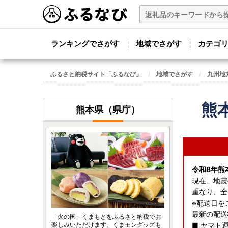
ランキングでさがす
地域でさがす
カテゴ
ふるさと納税サイト「ふるなび」
地域でさがす
九州地
熊
熊本県（県庁）
令和8年熊
現在、地震
重なり、全
※配送日を
最新の配送
「火の国」くまもとをふるさと納税でお
楽しみいただけます。くまモングッズも
■ ヤマト