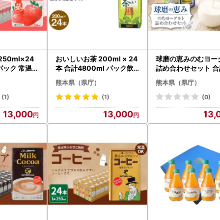
50ml×24
おいしいお茶 200ml × 24
球磨の恵みのむヨー
パック 常温保
本 合計4800ml パック飲
詰め合わせセット 合計
料
kg のむヨーグルト 
熊本県（県庁）
熊本県（県庁）
糖不使用
(1)
(1)
(0)
13,000
13,000
13,