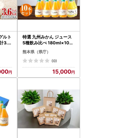
グルト
特選 九州みかん ジュース
3.6
5種飲み比べ 180ml×10本
加糖 砂
セット
熊本県（県庁）
(0)
000
15,000