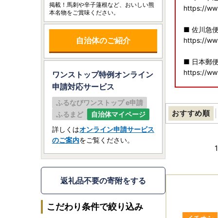
掲載！馬刺や辛子蓮根など、おいしい熊
https://ww
本名物をご賞味ください。
■ 佐川急
自治体のご紹介
https://ww
■ 日本郵
https://ww
ワンストップ特例オンライン
申請
対応サービス
寄附者の皆
ふるなびワンストップ e申請
おすすめ順
ふるまど
自治体マイページ
寄附額変更
ふるさと納
詳しくは
オンライン申請サービス
一部の感謝
のご案内
をご覧ください。
引き続き応
1
熊本県(県
熊本県(県
返礼品不要の寄附をする
「ヤマト運
こだわり条件で絞り込み
ヤマト運輸