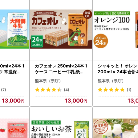
支援分」
一覧
よりご確認ください。
w.pref.kumamoto.jp/soshiki/56/233901.html
ml×24本 1
カフェオレ 250ml×24本 1
シャキッと！ オレン
ク 常温保存
ケース コーヒー牛乳 紙パ
200ml × 24本 合計
ック 常温保存可能
ml おれんじ パック
熊本県（県庁）
熊本県（県庁）
ス
(7)
(4)
(1)
13,000
13,000
13,