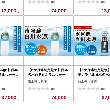
(0)
(0)
(0)
13,000
74,000
13,
定期便】日本
【6か月連続定期便】日本
【3か月連続定期便
ラルウォータ
名水百選ミネラルウォータ
モンラベル日本名水
白川水源」5
ー「南阿蘇・白川水源」5
ネラルウォーター「
熊本県（県庁）
熊本県（県庁）
入1ケース×3
00ml×24本入1ケース×6
・白川水源」500ml
ヵ月
本入1ケース×３か月
(0)
(0)
(0)
37,000
74,000
37,