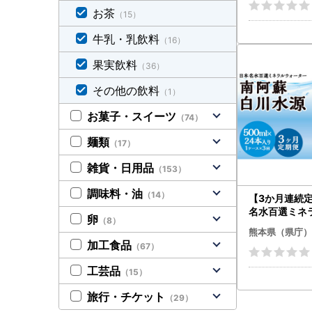
お茶
（15）
牛乳・乳飲料
（16）
果実飲料
（36）
その他の飲料
（1）
お菓子・スイーツ
（74）
麺類
（17）
雑貨・日用品
（153）
調味料・油
（14）
【3か月連続
名水百選ミネ
卵
（8）
ー「南阿蘇・
熊本県（県庁）
00ml×24本
加工食品
（67）
ヵ月
工芸品
（15）
旅行・チケット
（29）