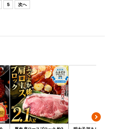
5
次へ
0
豚肉 肩ロースブロック 約2
明太子 訳あり 2kg 無着色