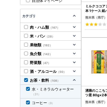
自治体マイページ
ミルクココア 2
本 1ケース 紙
存可能
カテゴリ
熊本県（県庁）
肉・ハム類
（167）
米・パン
（28）
果物類
（192）
魚介類
（142）
野菜類
（47）
酒・アルコール
（50）
お茶・飲料
（108）
水・ミネラルウォーター
湧雅のここち
（31）
ツ星 80g×2
お茶
熊本県（県庁）
コーヒー
（9）