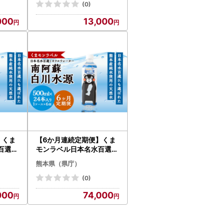
(0)
000
13,000
】くま
【6か月連続定期便】くま
百選ミ
モンラベル日本名水百選ミ
南阿蘇
ネラルウォーター「南阿蘇
熊本県（県庁）
×24
・白川水源」500ml×24
本入1ケース×6か月
(0)
000
74,000