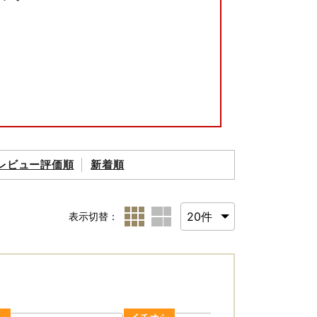
解賜りますようお願い申し上げます。
レビュー評価順
新着順
表示切替：
変更（転送）が発生した場合
「変更届け先までの