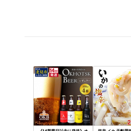
《14営業日以内に発送》オ
塩辛 イカ 天麩羅