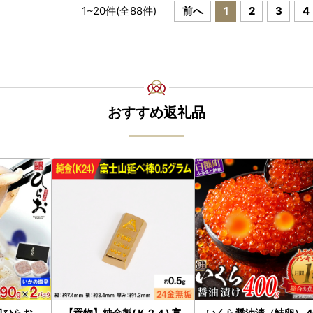
1
~
20
件(全
88
件)
前へ
1
2
3
4
おすすめ返礼品
処ひらお
【置物】純金製(Ｋ２４) 富
いくら醤油漬（鮭卵） 4