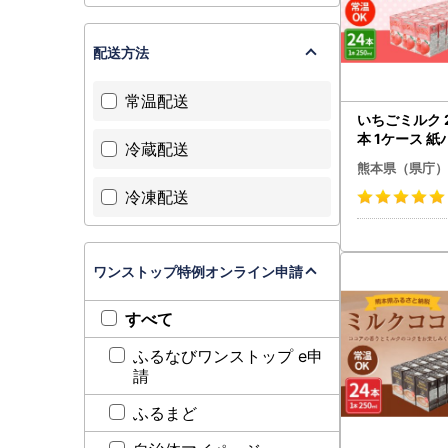
配送方法
常温配送
いちごミルク 2
本 1ケース 紙
冷蔵配送
存可能
熊本県（県庁）
冷凍配送
ワンストップ特例オンライン申請
すべて
ふるなびワンストップ e申
請
ふるまど