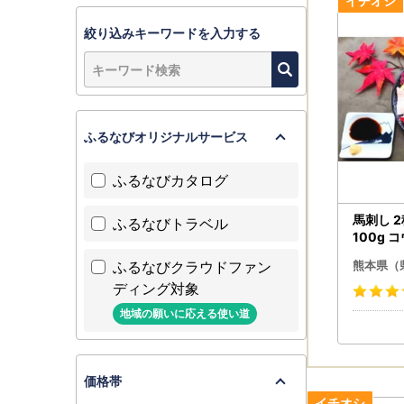
運賃が着払
お申し込み
絞り込みキーワードを入力する
贈答先へお
何卒ご了承
ご登録住所
連絡をお願
ふるなびオリジナルサービス
・ご連絡先
熊本県ふる
ふるなびカタログ
tel: 050-
mail: kum
馬刺し 
ふるなびトラベル
※土日祝日
100g 
各2袋付
ふるなびクラウドファン
熊本県（
「夢教育応
ディング対象
■登録団体
地域の願いに応える使い道
下記URL
https://w
価格帯