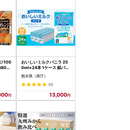
ジ100
おいしいミルクバニラ 25
4800
0ml×24本 1ケース 紙パッ
ジュー
ク 常温保存可能
熊本県（県庁）
(1)
000
13,000