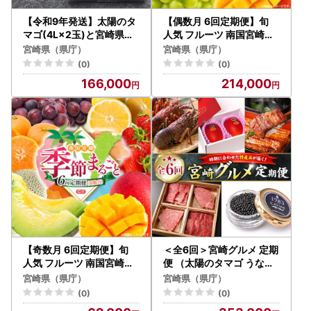
【令和9年発送】太陽のタ
【偶数月 6回定期便】旬
マゴ(4L×2玉)と宮崎県産
人気 フルーツ 南国宮崎産
キャビア20g×2個セット
太陽のタマゴ きんかん シ
宮崎県（県庁）
宮崎県（県庁）
ャインマスカット 日向夏
(0)
(0)
梨 みかん 柑橘 マンゴー ぶ
166,000
214,000
どう 果物 詰め合わせ＜A-
2コース M120＞
【奇数月 6回定期便】旬
＜全6回＞宮崎グルメ 定期
人気 フルーツ 南国宮崎産
便 （太陽のタマゴ うなぎ
マンゴー ピオーネ いちご
宮崎牛 キャビア 伊勢海老
宮崎県（県庁）
宮崎県（県庁）
みかん メロン 日向夏 柑橘
） 特産品 詰め合わせ
(0)
(0)
ぶどう 果物 詰め合わせ 宮