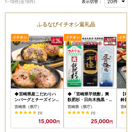
1
~
18
件(全
18
件)
表示切替：
ふるなびイチオシ返礼品
◆宮崎県産こだわりハ
◆「宮崎県芋焼酎」爽
【PRE
ンバーグとチーズインハ
飫肥杉・日向木挽黒・天
鈴豚 
ンバーグセット(合計1.2
孫降臨飲み比べ3本セッ
種 詰
宮崎県（県庁）
宮崎県（県庁）
宮崎県
6kg)
ト（25度1800mlパッ
計2,
(1)
(1)
ク）
15,000
25,000