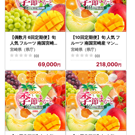
【偶数月 6回定期便】旬
【10回定期便】旬 人気 フ
人気 フルーツ 南国宮崎産
ルーツ 南国宮崎産 マンゴ
マンゴー 金柑たまたま シ
ー 金柑たまたま シャイン
宮崎県（県庁）
宮崎県（県庁）
ャインマスカット みかん
マスカット ピオーネ いち
(0)
(0)
梨 日向夏 柑橘 きんかん ぶ
ご みかん 梨 メロン 柑橘
69,000
218,000
どう 果物 詰め合わせ 宮崎
きんかん ぶどう 果物 詰め
県 九州＜C-2コース M32
合わせ 宮崎県 九州＜E-2
0＞
コース M600＞