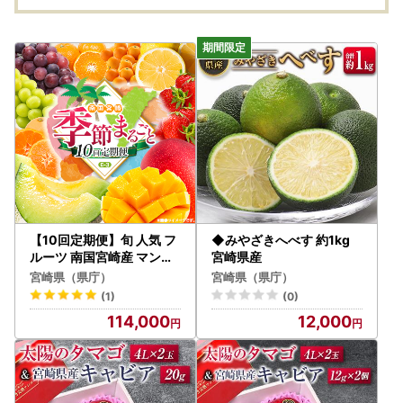
【10回定期便】旬 人気 フ
◆みやざきへべす 約1kg
ルーツ 南国宮崎産 マンゴ
宮崎県産
ー 金柑たまたま シャイン
宮崎県（県庁）
宮崎県（県庁）
マスカット ピオーネ いち
(1)
(0)
ご みかん 日向夏 メロン 柑
114,000
12,000
橘 きんかん ぶどう 果物 詰
め合わせ 宮崎県 九州＜E-
3コース M700＞