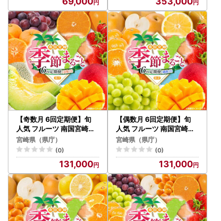
69,000
353,000
崎県 九州＜C-1コース M3
10＞
【奇数月 6回定期便】旬
【偶数月 6回定期便】旬
人気 フルーツ 南国宮崎産
人気 フルーツ 南国宮崎産
マンゴー ピオーネ いちご
マンゴー シャインマスカ
宮崎県（県庁）
宮崎県（県庁）
みかん メロン 柑橘 ぶどう
ット いちご 日向夏 梨 みか
(0)
(0)
果物 詰め合わせ 宮崎県 九
ん 柑橘 ぶどう 果物 詰め合
131,000
131,000
州＜B-1コース M210＞
わせ 宮崎県 九州＜B-2コ
ース M220＞