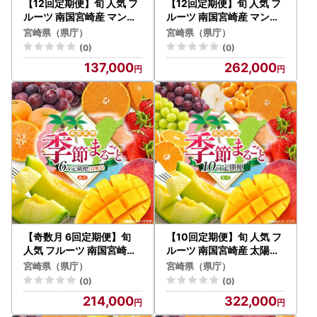
【12回定期便】旬 人気 フ
【12回定期便】旬 人気 フ
ルーツ 南国宮崎産 マンゴ
ルーツ 南国宮崎産 マンゴ
ー 金柑たまたま シャイン
ー ライチ 金柑たまたま シ
宮崎県（県庁）
宮崎県（県庁）
マスカット ピオーネ いち
ャインマスカット ピオー
(0)
(0)
ご みかん 日向夏 メロン 梨
ネ いちご みかん 日向夏 メ
137,000
262,000
柑橘 きんかん ぶどう 果物
ロン 梨 柑橘 きんかん ぶど
詰め合わせ 宮崎県 九州 1
う 果物 詰め合わせ 宮崎県
年 毎月お届け＜Cコース
九州 1年 毎月お届け＜Bコ
M300＞
ース M200＞
【奇数月 6回定期便】旬
【10回定期便】旬 人気 フ
人気 フルーツ 南国宮崎産
ルーツ 南国宮崎産 太陽の
太陽のタマゴ ピオーネ い
タマゴ 金柑たまたまエク
宮崎県（県庁）
宮崎県（県庁）
ちご みかん メロン マンゴ
セレント シャインマスカ
(0)
(0)
ー 柑橘 ぶどう 果物 詰め合
ット ピオーネ いちご みか
214,000
322,000
わせ 宮崎県 九州＜A-1コ
ん 梨 メロン 柑橘 マンゴー