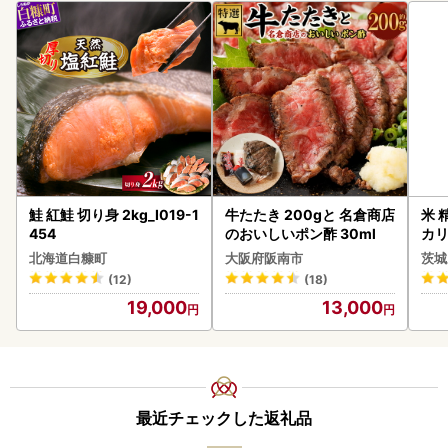
鮭 紅鮭 切り身 2kg_I019-1
牛たたき 200gと 名倉商店
米 
454
のおいしいポン酢 30ml
カリ
北海道白糠町
大阪府阪南市
茨城
(12)
(18)
19,000
13,000
最近チェックした返礼品