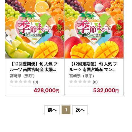
ース M110＞
きんかん たまたま ぶどう
果物 詰め合わせ 宮崎県 九
州＜E-1コース M500＞
【12回定期便】旬 人気 フ
【12回定期便】旬 人気 フ
ルーツ 南国宮崎産 太陽の
ルーツ 南国宮崎産 マンゴ
タマゴ たまたまエクセレ
ー ライチ 金柑たまたまエ
宮崎県（県庁）
宮崎県（県庁）
ント シャインマスカット
クセレント シャインマス
(0)
(0)
ピオーネ いちご みかん 日
カット ピオーネ いちご み
428,000
532,000
向夏 メロン 梨 柑橘 完熟
かん 梨 柑橘 太陽のタマゴ
マンゴー きんかん たまた
きんかん たまたま ぶどう
ま ぶどう 果物 詰め合わせ
果物 詰め合わせ 宮崎県 九
宮崎県 九州 1年 毎月お届
州 1年 毎月お届け＜Dコー
前へ
1
次へ
け＜Aコース M100＞
ス M400＞