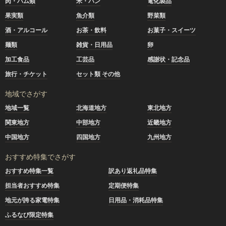
肉・ハム類
米・パン
電化製品
果実類
魚介類
野菜類
酒・アルコール
お茶・飲料
お菓子・スイーツ
麺類
雑貨・日用品
卵
加工食品
工芸品
感謝状・記念品
旅行・チケット
セット類 その他
地域でさがす
地域一覧
北海道地方
東北地方
関東地方
中部地方
近畿地方
中国地方
四国地方
九州地方
おすすめ特集でさがす
おすすめ特集一覧
訳あり返礼品特集
担当者おすすめ特集
定期便特集
地元が誇る家電特集
日用品・消耗品特集
ふるなび限定特集