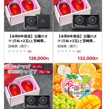
【令和9年発送】太陽のタ
【令和9年発送】太陽のタ
マゴ(4L×2玉)と宮崎県産
マゴ(4L×2玉)と宮崎県産
キャビア20g
キャビア12g×2個セット
宮崎県（県庁）
宮崎県（県庁）
(0)
(0)
126,000
132,000