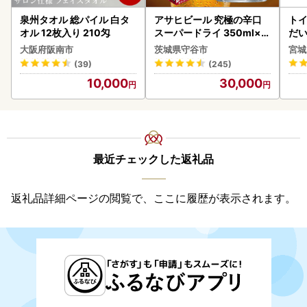
泉州タオル 総パイル 白タ
アサヒビール 究極の辛口
ト
オル 12枚入り 210匁
スーパードライ 350ml×4
だ
8本 ビール
6ロ
大阪府阪南市
茨城県守谷市
宮城
(39)
(245)
10,000
30,000
最近チェックした返礼品
返礼品詳細ページの閲覧で、ここに履歴が表示されます。