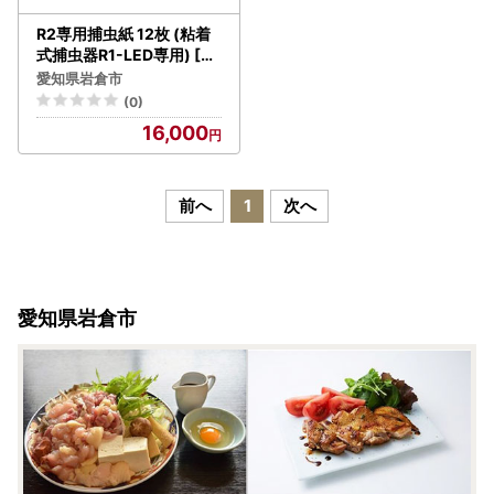
R2専用捕虫紙 12枚 (粘着
式捕虫器R1-LED専用) [07
66]
愛知県岩倉市
(0)
16,000
前へ
1
次へ
愛知県岩倉市