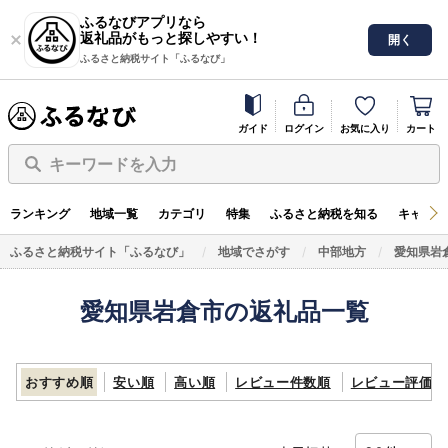
ふるなびアプリなら
返礼品がもっと探しやすい！
開く
ふるさと納税サイト「ふるなび」
ガイド
ログイン
お気に入り
カート
キーワードを入力
ランキング
地域一覧
カテゴリ
特集
ふるさと納税を知る
キャンペ
ふるさと納税サイト「ふるなび」
地域でさがす
中部地方
愛知県岩
愛知県岩倉市の返礼品一覧
おすすめ順
安い順
高い順
レビュー件数順
レビュー評価順