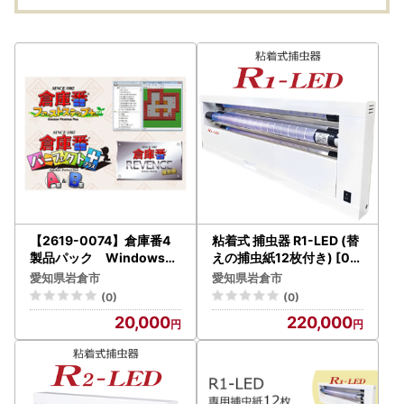
チョコレートケーキ【0
572】
【2619-0074】倉庫番4
粘着式 捕虫器 R1-LED (替
製品パック Windows対
えの捕虫紙12枚付き) [07
応版 (PCパズルゲーム)
53]
愛知県岩倉市
愛知県岩倉市
(0)
(0)
20,000
220,000