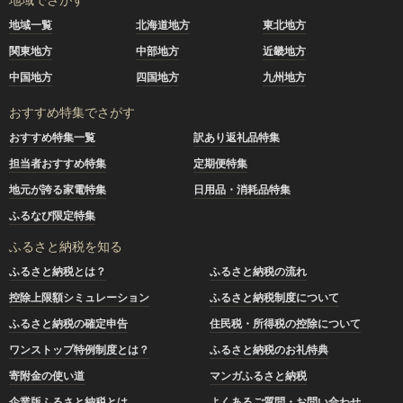
地域一覧
北海道地方
東北地方
関東地方
中部地方
近畿地方
中国地方
四国地方
九州地方
おすすめ特集でさがす
おすすめ特集一覧
訳あり返礼品特集
担当者おすすめ特集
定期便特集
地元が誇る家電特集
日用品・消耗品特集
ふるなび限定特集
ふるさと納税を知る
ふるさと納税とは？
ふるさと納税の流れ
控除上限額シミュレーション
ふるさと納税制度について
ふるさと納税の確定申告
住民税・所得税の控除について
ワンストップ特例制度とは？
ふるさと納税のお礼特典
寄附金の使い道
マンガふるさと納税
企業版ふるさと納税とは
よくあるご質問・お問い合わせ