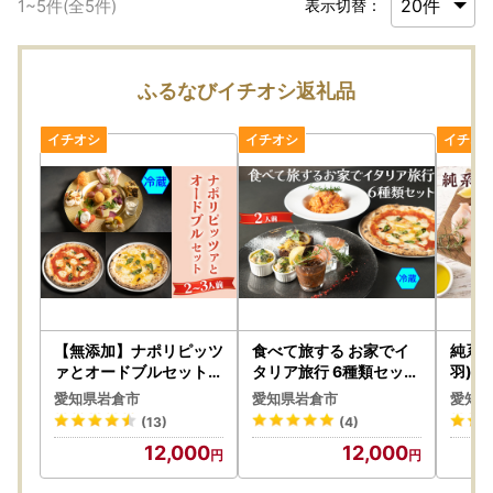
1
~
5
件(全
5
件)
表示切替：
ふるなびイチオシ返礼品
【無添加】ナポリピッツ
食べて旅する お家でイ
純系名
ァとオードブルセット(
タリア旅行 6種類セット
羽)【
2～3人前)冷蔵【0555
(冷蔵) 牛スジ赤ワイン
愛知県岩倉市
愛知県岩倉市
愛知県
】
煮込み 生ハムと水牛モ
(13)
(4)
ッツァレラ イタリアの
12,000
12,000
グラタン 手打ちパスタ
ナポリピッツァ レモン