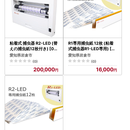
粘着式 捕虫器 R2-LED (替
R1専用捕虫紙 12枚 (粘着
えの捕虫紙12枚付き) [07
式捕虫器R1-LED専用) [07
54]
65]
愛知県岩倉市
愛知県岩倉市
(0)
(0)
200,000
16,000