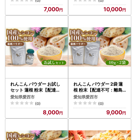
(0)
(0)
7,000
10,000
れんこん パウダー お試し
れんこん パウダー 2袋 蓮
セット 蓮根 粉末【配達不
根 粉末【配達不可：離島
可：離島】[AEAO010]
】[AEAO011]
愛知県愛西市
愛知県愛西市
(0)
(0)
8,000
9,000