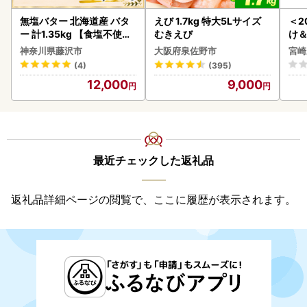
無塩バター 北海道産 バタ
えび 1.7kg 特大5Lサイズ
＜2
ー 計1.35kg 【食塩不使用
むきえび
け
】
もも
神奈川県藤沢市
大阪府泉佐野市
宮崎
-00
(4)
(395)
12,000
9,000
最近チェックした返礼品
返礼品詳細ページの閲覧で、ここに履歴が表示されます。