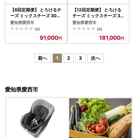
【6回定期便】 とろけるチ
【12回定期便】 とろける
ーズ ミックスチーズ 300
チーズ ミックスチーズ 30
g×5袋[AEAA004]
0g×5袋[AEAA005]
愛知県愛西市
愛知県愛西市
(0)
(0)
91,000
181,000
前へ
1
2
3
次へ
愛知県愛西市