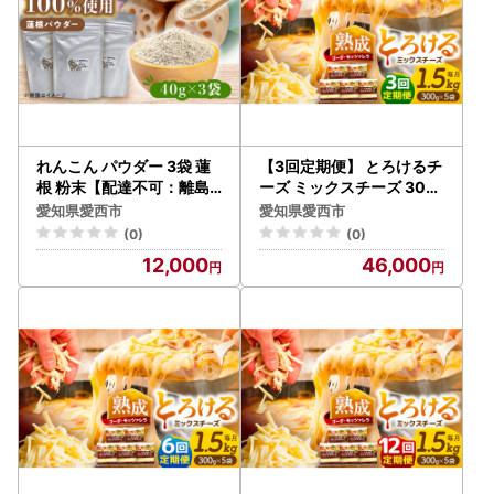
れんこん パウダー 3袋 蓮
【3回定期便】 とろけるチ
根 粉末【配達不可：離島
ーズ ミックスチーズ 300
】[AEAO012]
g×5袋[AEAA003]
愛知県愛西市
愛知県愛西市
(0)
(0)
12,000
46,000