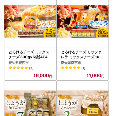
いただけますと幸いです。
※ワンストップ特例申請書の受付が完了しましたら、メール
にてお知らせいたします。
■郵送での提出■
申請書は下記よりダウンロード可能です。
≪書類ダウンロード≫
とろけるチーズ ミックス
とろけるチーズ モッツァ
※寄附金受領証明書のダウンロードは行っておりません。
チーズ 300g×5袋[AEAA
レラ ミックスチーズ 160g
001]
×5袋[AEAA002]
＝＝＝＝＝＝＝＝＝＝＝＝＝＝＝＝＝＝＝＝＝＝＝＝＝＝＝
愛知県愛西市
愛知県愛西市
＝＝＝＝＝＝＝＝＝＝＝＝＝
(3)
(1)
【ワンストップ申請書用紙の提出先】※提出期限：ご寄附の
16,000
11,000
翌年1月10日 必着
〒847-0022
佐賀県唐津市鏡4337番地1
愛知県愛西市ふるさと納税ワンストップ受付センター 宛
※ワンストップ特例申請受付業務を外部委託しています。
※ご提出の書類に不備のないよう、封かん前に今一度、ご確