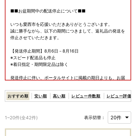
■■お盆期間中の配送停止について■■
いつも愛西市を応援いただきありがとうございます。
誠に勝手ながら、以下の期間につきまして、返礼品の発送を
停止させていただきます。
【発送停止期間】8月6日－8月16日
※スピード配送品も停止
※着日指定・期間限定品は除く
発送停止に伴い、ポータルサイトに掲載の期日よりも、お届
けまでに時間を要する場合がございます。
ご迷惑をおかけいたしますが、何卒ご理解のほどお願い申し
おすすめ順
安い順
高い順
レビュー件数順
レビュー評価順
上げます。
1
~
20
件(全
42
件)
表示切替：
【返礼品の発送について】
①長期不在などでお受け取りができない期間がある場合
は、必ずご連絡ください。