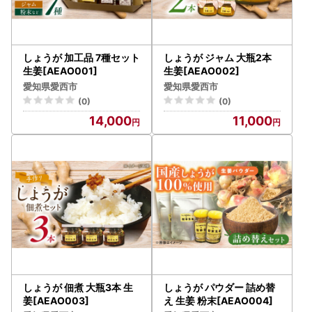
認をお願いいたします。
＝＝＝＝＝＝＝＝＝＝＝＝＝＝＝＝＝＝＝＝＝＝＝＝＝＝＝
＝＝＝＝＝＝＝＝＝＝＝＝＝
しょうが 加工品 7種セット
しょうが ジャム 大瓶2本
【個人情報の取り扱いについて】
生姜[AEAO001]
生姜[AEAO002]
お寄せいただいた個人情報は、寄附金の受付、入金及び返礼
愛知県愛西市
愛知県愛西市
品発送に係る確認・連絡、各種お問い合わせ、寄附の使い道
(0)
(0)
のお知らせの広報等に利用するものであり、それ以外の目的
14,000
11,000
で使用するものではありません。返礼品発送に関して、必要
最低限の範囲において返礼品取扱い事業者に通知します。
【ふるさと納税の対象となる地方団体の指定について】
愛西市は令和７年９月２６日付総務大臣通知「ふるさと納税
の対象となる地方団体の指定について（通知）」にて、地方
税法（昭和２５年法律第２２６号）第３７条の２第２項及び
第３１４条の７第２項の規定に基づき、ふるさと納税の対象
となる地方団体として指定されました。
指定対象期間は、令和７年１０月１日から令和８年９月３０
日までです。
しょうが 佃煮 大瓶3本 生
しょうが パウダー 詰め替
姜[AEAO003]
え 生姜 粉末[AEAO004]