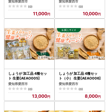
＝＝＝＝＝＝＝＝＝＝＝＝＝＝＝＝＝＝＝＝＝＝＝＝＝＝＝
愛知県愛西市
愛知県愛西市
＝＝＝＝＝＝＝＝＝＝＝＝＝
(0)
(0)
●お問合せ先●
11,000
10,000
愛西市ふるさと納税サポート室
TEL：050-8885-9660
Mail：aisai@steamship.co.jp
受付時間：平日9:00〜17:00
※土曜日・日曜日・祝日および年末年始は対応いたしかねま
す。
しょうが 加工品 4種セッ
しょうが 加工品 4種セッ
ト 生姜[AEAO005]
ト（小） 生姜[AEAO006]
愛知県愛西市
愛知県愛西市
(0)
(0)
13,000
8,000