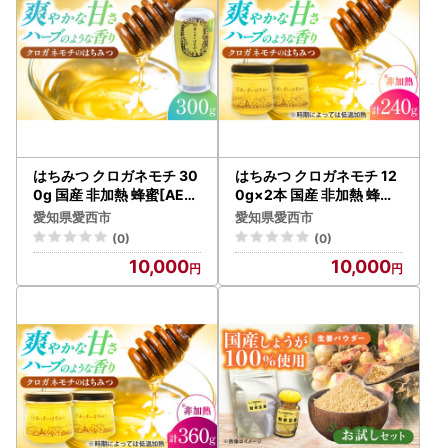
はちみつ クロガネモチ 30
はちみつ クロガネモチ 12
0g 国産 非加熱 蜂蜜[AEB
0g×2本 国産 非加熱 蜂蜜[
P001]
AEBP002]
愛知県愛西市
愛知県愛西市
(0)
(0)
10,000
10,000