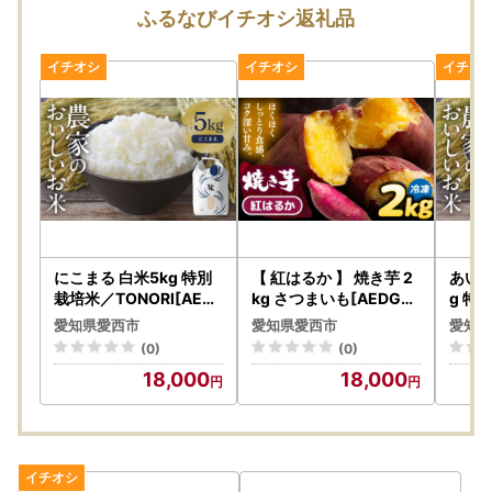
また、万が一返礼品のお届けができず、愛西市へに返送され
ふるなびイチオシ返礼品
てきた場合、再送分の商品代・送料は、寄附者様ご負担とな
ります。予めご了承ください。
※お品によっては、再送できない場合がございます。寄附金
の返金はいたしかねます。
②お届け日・曜日のご指定はお受けいたしかねます。
③出荷されましたら、「出荷通知メール」（自動配信）に
て運送会社や送り状番号をご案内しておりますので、ご確認
ください。
【ワンストップ特例申請をご希望の方】
■マイナンバーカードをお持ちの場合■
にこまる 白米5kg 特別
【 紅はるか 】 焼き芋 2
あいち
複数自治体のワンストップ特例申請をスマホでまとめてオン
栽培米／TONORI[AEC
kg さつまいも[AEDG0
g 特
T016]
04]
[AEC
ライン申請「ふるまど」がご利用いただけます。ぜひご利用
愛知県愛西市
愛知県愛西市
愛知県
ください。
(0)
(0)
18,000
18,000
「ふるまど」
※オンライン申請ですでに手続きが完了していても、ワンス
トップ特例申請書類が届く場合がございます。
お受け取りの際は、行き違いのこととご了承いただき、破棄