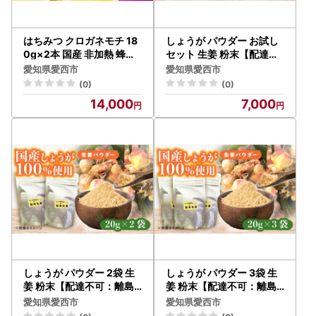
はちみつ クロガネモチ 18
しょうが パウダー お試し
0g×2本 国産 非加熱 蜂蜜[
セット 生姜 粉末【配達不
AEBP003]
可：離島】[AEAO007]
愛知県愛西市
愛知県愛西市
(0)
(0)
14,000
7,000
しょうが パウダー 2袋 生
しょうが パウダー 3袋 生
姜 粉末【配達不可：離島
姜 粉末【配達不可：離島
】[AEAO008]
】[AEAO009]
愛知県愛西市
愛知県愛西市