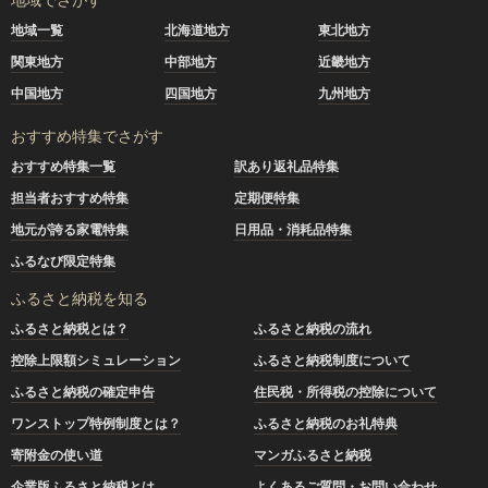
地域一覧
北海道地方
東北地方
関東地方
中部地方
近畿地方
中国地方
四国地方
九州地方
おすすめ特集でさがす
おすすめ特集一覧
訳あり返礼品特集
担当者おすすめ特集
定期便特集
地元が誇る家電特集
日用品・消耗品特集
ふるなび限定特集
ふるさと納税を知る
ふるさと納税とは？
ふるさと納税の流れ
控除上限額シミュレーション
ふるさと納税制度について
ふるさと納税の確定申告
住民税・所得税の控除について
ワンストップ特例制度とは？
ふるさと納税のお礼特典
寄附金の使い道
マンガふるさと納税
企業版ふるさと納税とは
よくあるご質問・お問い合わせ