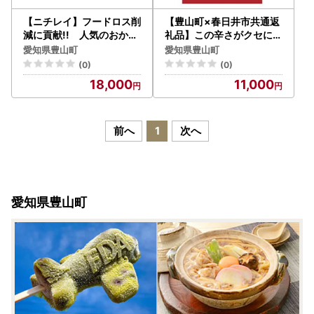
【ニチレイ】フードロス削
【豊山町×春日井市共通返
減に貢献!! 人気のおかず
礼品】この辛さがクセにな
シリーズ6食セット【配送
る!豚旨(とんこく)うま屋
愛知県豊山町
愛知県豊山町
不可地域：離島】【17016
の旨辛チャーハン(5食入)
(0)
(0)
39】
【配送不可地域：離島】【
18,000
11,000
1264080】
前へ
1
次へ
愛知県豊山町