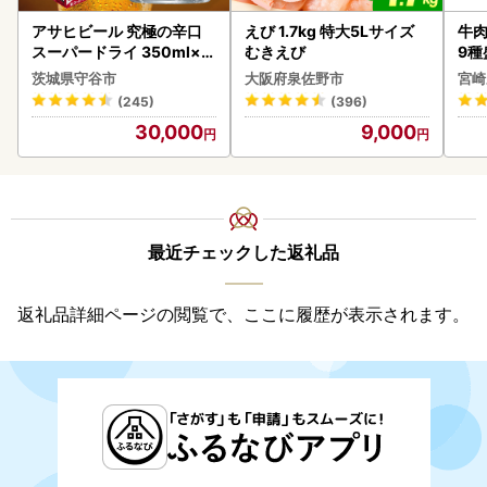
アサヒビール 究極の辛口
えび 1.7kg 特大5Lサイズ
牛肉
スーパードライ 350ml×4
むきえび
9種
8本 ビール
-0
茨城県守谷市
大阪府泉佐野市
宮崎
シ!
(245)
(396)
30,000
9,000
最近チェックした返礼品
返礼品詳細ページの閲覧で、ここに履歴が表示されます。