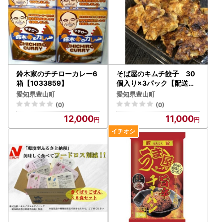
鈴木家のチチローカレー6
そば屋のキムチ餃子 30
箱【1033859】
個入り×3パック【配送不
可地域：離島】【128834
愛知県豊山町
愛知県豊山町
3】
(0)
(0)
12,000
11,000