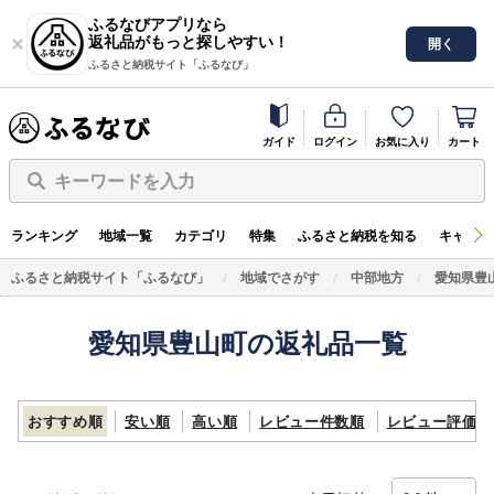
ふるなびアプリなら
返礼品がもっと探しやすい！
開く
ふるさと納税サイト「ふるなび」
ガイド
ログイン
お気に入り
カート
キーワードを入力
ランキング
地域一覧
カテゴリ
特集
ふるさと納税を知る
キャンペ
ふるさと納税サイト「ふるなび」
地域でさがす
中部地方
愛知県豊
愛知県豊山町の返礼品一覧
おすすめ順
安い順
高い順
レビュー件数順
レビュー評価順