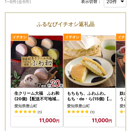
1
~
6
件(全
6
件)
表示切替：
ふるなびイチオシ返礼品
生クリーム大福 ふわ和
もちもち、ふわふわ。
奴の
(20個)【配送不可地域
もち・de・ら(15個)【
うどん
：離島】【1026747】
配送不可地域：離島】【
愛知県豊山町
愛知県豊山町
愛知県
1026748】
(1)
(1)
11,000
11,000