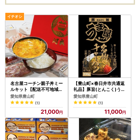
名古屋コーチン親子丼ミー
【豊山町×春日井市共通返
ルキット【配送不可地域：
礼品】豚旨(とんこく)うま
離島】【1283436】
屋のしっとり香ばしい名物
愛知県豊山町
愛知県豊山町
チャーハン(5食入)【配送
(1)
(1)
不可地域：離島】【11022
21,000
11,000
59】