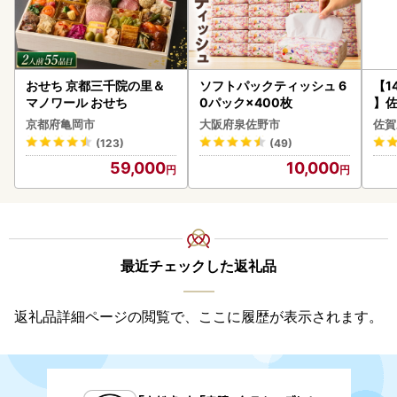
おせち 京都三千院の里＆
ソフトパックティッシュ 6
【1
マノワール おせち
0パック×400枚
】佐
2個 
京都府亀岡市
大阪府泉佐野市
佐賀
083
(123)
(49)
59,000
10,000
最近チェックした返礼品
返礼品詳細ページの閲覧で、ここに履歴が表示されます。