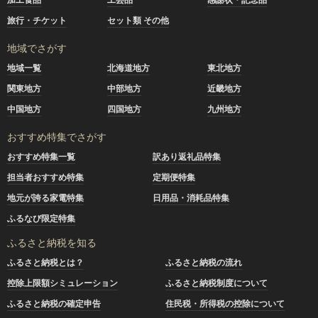
旅行・チケット
セット類 その他
地域でさがす
地域一覧
北海道地方
東北地方
関東地方
中部地方
近畿地方
中国地方
四国地方
九州地方
おすすめ特集でさがす
おすすめ特集一覧
訳あり返礼品特集
担当者おすすめ特集
定期便特集
地元が誇る家電特集
日用品・消耗品特集
ふるなび限定特集
ふるさと納税を知る
ふるさと納税とは？
ふるさと納税の流れ
控除上限額シミュレーション
ふるさと納税制度について
ふるさと納税の確定申告
住民税・所得税の控除について