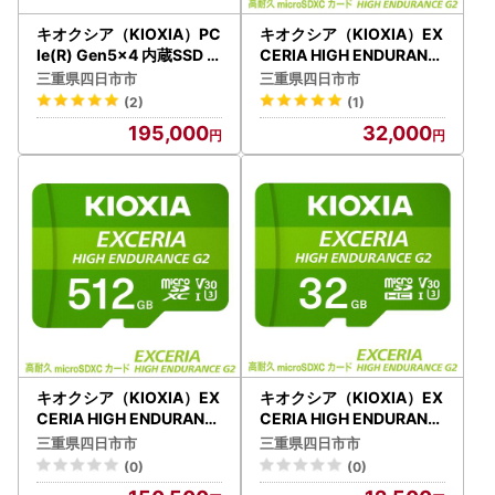
キオクシア（KIOXIA）PC
キオクシア（KIOXIA）EX
Ie(R) Gen5x4 内蔵SSD E
CERIA HIGH ENDURANC
XCERIA PLUS G4 1TB NV
E G2 高耐久 microSDHC/
三重県四日市市
三重県四日市市
Me M.2 Type 2280 (最大
microSDXC UHS-Iメモリ
(2)
(1)
読込: 10,000MB/s)
カード 128GB
195,000
32,000
キオクシア（KIOXIA）EX
キオクシア（KIOXIA）EX
CERIA HIGH ENDURANC
CERIA HIGH ENDURANC
E G2 高耐久 microSDHC/
E G2 高耐久 microSDHC/
三重県四日市市
三重県四日市市
microSDXC UHS-Iメモリ
microSDXC UHS-Iメモリ
(0)
(0)
カード 512GB
カード 32GB