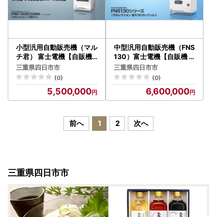
小型汎用自動販売機（マル
中型汎用自動販売機（FNS
チ君） 富士電機【自販機
130）富士電機【自販機
冷凍 常温 業務用 三重県 四
冷凍 常温 業務用 三重県 四
三重県四日市市
三重県四日市市
日市市 四日市】
日市市 四日市】
(0)
(0)
5,500,000
6,600,000
前へ
1
2
次へ
三重県四日市市