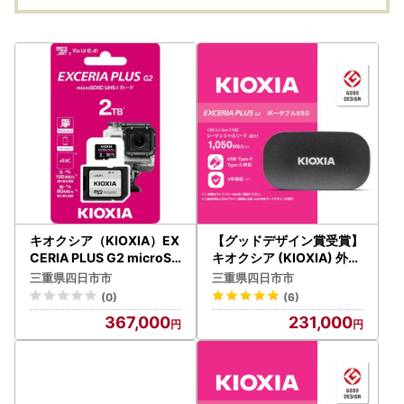
加 手延べ 長期保存 のど
九鬼産業 ごま油3種セッ
降り
ごし 家庭用 素麺 そうめ
ト 600g 3本セット ゴマ
牛肉 
ん ソーメン 乾麺 めん レ
油 胡麻油 ごま油 ドレッ
冷凍便
シピ 人気 名産品 お取り
シング 調味料 料理 お祝
お正月
寄せ 家庭用 三重県 四日
い 贈答品 贈り物 ギフト
ぶ す
市市 ふるさと納税
ミシュラン 2つ星の割烹
市市 
でも使用 四日市 四日市
市 四日市市ふるさと納
税
キオクシア（KIOXIA）EX
【グッドデザイン賞受賞】
CERIA PLUS G2 microSD
キオクシア (KIOXIA) 外付
XC UHS-I メモリカード 2
けSSD EXCERIA PLUS G
三重県四日市市
三重県四日市市
TB
2 ポータブル2TB 【パスワ
(0)
(6)
ード保護 持ち運び コンパ
367,000
231,000
クト 高速転送 耐久性 保存
軽量 バックアップ 拡張 ス
トレージ ドライブ データ
移行 サイズ PS5 四日市市
四日市 】