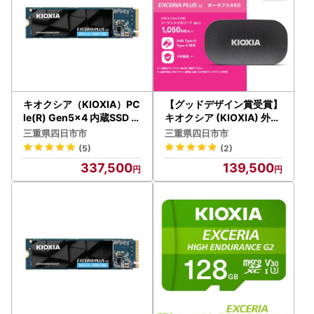
キオクシア（KIOXIA）PC
【グッドデザイン賞受賞】
Ie(R) Gen5x4 内蔵SSD E
キオクシア (KIOXIA) 外付
XCERIA PLUS G4 2TB NV
けSSD EXCERIA PLUS G
三重県四日市市
三重県四日市市
Me M.2 Type 2280 (最大
2 ポータブル1TB 【パスワ
(5)
(2)
読込: 10,000MB/s)
ード保護 持ち運び コンパ
337,500
139,500
クト 高速転送 耐久性 保存
軽量 バックアップ 拡張 ス
トレージ ドライブ データ
移行 サイズ PS5 四日市市
四日市 】