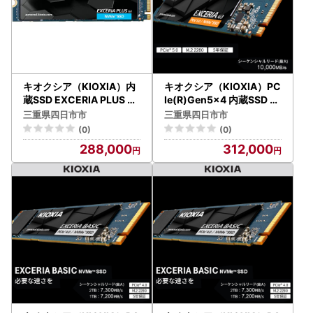
キオクシア（KIOXIA）内
キオクシア（KIOXIA）PC
蔵SSD EXCERIA PLUS G
Ie(R)Gen5x4 内蔵SSD E
3 2TB
XCERIA G3 2TB NVMe M
三重県四日市市
三重県四日市市
.2 Type2280
(0)
(0)
288,000
312,000