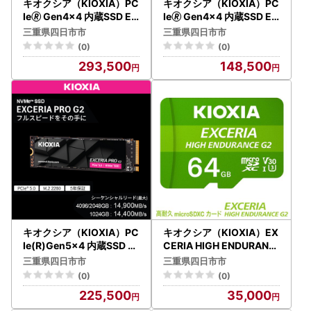
キオクシア（KIOXIA）PC
キオクシア（KIOXIA）PC
Ie🄬 Gen4x4 内蔵SSD EX
Ie🄬 Gen4x4 内蔵SSD EX
CERIA BASIC 2TB NVMe
CERIA BASIC 1TB NVMe
三重県四日市市
三重県四日市市
M.2 Type2280
M.2 Type2280
(0)
(0)
293,500
148,500
キオクシア（KIOXIA）PC
キオクシア（KIOXIA）EX
Ie(R)Gen5x4 内蔵SSD E
CERIA HIGH ENDURANC
XCERIA PRO G2 1TB NV
E G2 高耐久 microSDHC/
三重県四日市市
三重県四日市市
Me M.2 Type 2280
microSDXC UHS-Iメモリ
(0)
(0)
カード 64GB
225,500
35,000