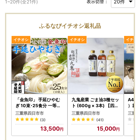
1
~
20
件(全
21
件)
表示切替：
ふるなびイチオシ返礼品
「金魚印」 手延ひやむ
九鬼産業 ごま油3種セッ
A4･
ぎ 10束･25食分 一等粉
ト (600g × 3本) 【四日
）霜
のみ使用 【TV番組 マツ
市市 ふるさと納税返礼
判）切
三重県四日市市
三重県四日市市
三重県
コ＆有吉 かりそめ天国
品 ランキング1位】創業
50g
(3)
(41)
紹介店】/ 王道 大矢知 高
明治19年 ごま油の老
と鈴
13,500
15,000
級麺 特産 麺 手延べめん
舗「九鬼」 いつもの味
ふも
ひやむぎ 手延冷麦 無添
を上質に変えるごま油。
にこ