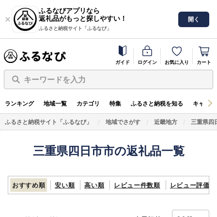
ふるなびアプリなら
返礼品がもっと探しやすい！
開く
ふるさと納税サイト「ふるなび」
ガイド
ログイン
お気に入り
カート
キーワードを入力
ランキング
地域一覧
カテゴリ
特集
ふるさと納税を知る
キャンペ
ふるさと納税サイト「ふるなび」
地域でさがす
近畿地方
三重県四
三重県四日市市の返礼品一覧
おすすめ順
安い順
高い順
レビュー件数順
レビュー評価順