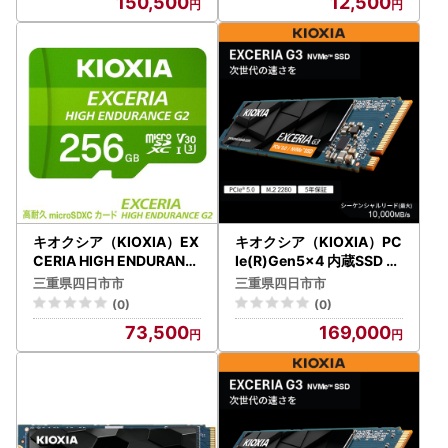
150,500
12,500
キオクシア（KIOXIA）EX
キオクシア（KIOXIA）PC
CERIA HIGH ENDURANC
Ie(R)Gen5x4 内蔵SSD E
E G2 高耐久 microSDHC/
XCERIA G3 1TB NVMe M.
三重県四日市市
三重県四日市市
microSDXC UHS-Iメモリ
2 Type2280
(0)
(0)
カード 256GB
73,500
169,000