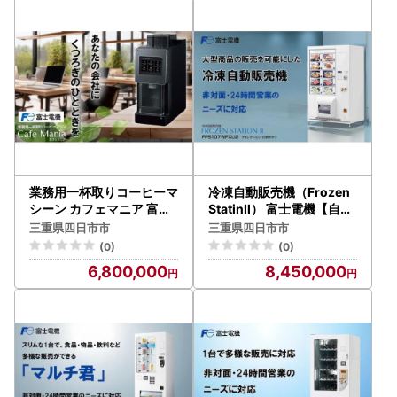
業務用一杯取りコーヒーマ
冷凍自動販売機（Frozen
シーン カフェマニア 富士
StatinⅡ） 富士電機【自販
電機【自販機 全自動ドリ
機 冷凍 業務用 三重県 四日
三重県四日市市
三重県四日市市
ップ式 珈琲 業務用 三重県
市市 四日市】
(0)
(0)
四日市市 四日市】
6,800,000
8,450,000