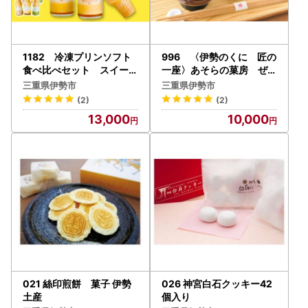
1182 冷凍プリンソフト
996 〈伊勢のくに 匠の
食べ比べセット スイーツ
一座〉あそらの菓房 ぜん
お菓子 伊勢志摩 瓶入り デ
ざいさん（6袋入） 自家
三重県伊勢市
三重県伊勢市
ザート 洋菓子 おやつ カラ
製 小豆 雅 スイーツ あんこ
(2)
(2)
メル アイスクリーム ギフ
甘味 甘さひかえめ 手作り
13,000
10,000
ト 贈り物
021 絲印煎餅 菓子 伊勢
026 神宮白石クッキー42
土産
個入り