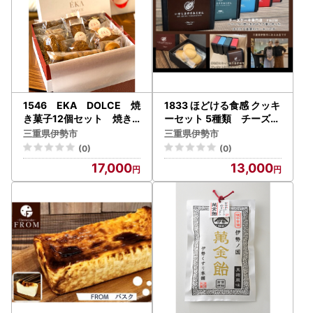
1546 EKA DOLCE 焼
1833 ほどける食感 クッキ
き菓子12個セット 焼き
ーセット 5種類 チーズケ
菓子 クッキー サブレ チョ
ーキ専門店 FROM 伊勢志
三重県伊勢市
三重県伊勢市
コレート 伊勢志摩 贈り物
摩 ふるさと納税 スイー
(0)
(0)
ギフト お中元 お歳暮
ツ ギフト 食べ比べ デザ
17,000
13,000
ート 菓子 伊勢茶 紅茶 チョ
コ あおさ バター 送料無料