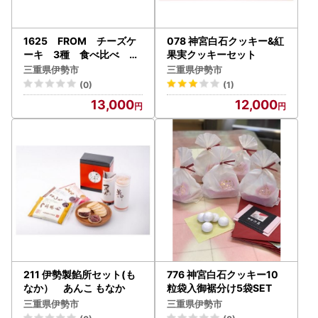
1625 FROM チーズケ
078 神宮白石クッキー&紅
ーキ 3種 食べ比べ セ
果実クッキーセット
ット 伊勢志摩 ふるさと
三重県伊勢市
三重県伊勢市
納税 バスク ゴルゴンゾ
(0)
(1)
ーラ オリジナル スイー
13,000
12,000
ツ デザート 菓子 テリ
ーヌ 濃厚 蜂蜜 はちみ
つ バニラ 卵 生クリー
ム バター 贈答 プレゼ
ント 伊勢市
211 伊勢製餡所セット(も
776 神宮白石クッキー10
なか） あんこ もなか
粒袋入御裾分け5袋SET
三重県伊勢市
三重県伊勢市