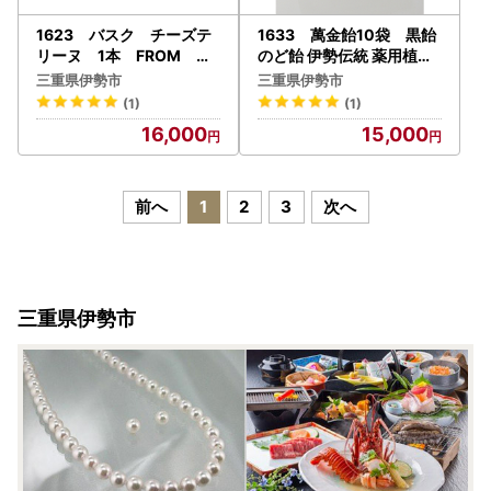
1623 バスク チーズテ
1633 萬金飴10袋 黒飴
リーヌ 1本 FROM 伊
のど飴 伊勢伝統 薬用植物
勢志摩 ふるさと納税 ス
ギフト 贈り物 冠婚葬祭
三重県伊勢市
三重県伊勢市
イーツ チーズケーキ デ
(1)
(1)
ザート 菓子 テリーヌ
16,000
15,000
濃厚 蜂蜜 はちみつ バ
ニラ 卵 生クリーム バ
ター 贈答 プレゼント
伊勢市
前へ
1
2
3
次へ
三重県伊勢市