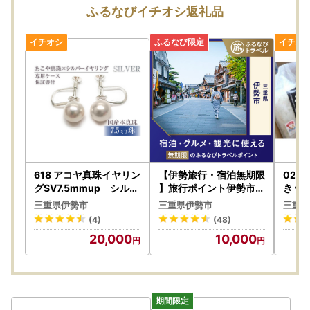
下記フォームよりお問合せください。
ふるなびイチオシ返礼品
https://mypg.jp/contact/
【返礼品の配送に関するお問い合わせ先について※ふるなび
トラベルを除く】
委託事業者：株式会社パンクチュアル 伊勢営業所
メールアドレス：ise@furusato-supports.com
電話番号：050-1740-8168
618 アコヤ真珠イヤリン
【伊勢旅行・宿泊無期限
025
【お知らせ】
グSV7.5mmup シルバ
】旅行ポイント伊勢市ふ
き 伊
ー パール ジュエリー 貴
るなびトラベルポイント
ット
伊勢市内在住の方からのご寄附に対しては、返礼品を送付い
三重県伊勢市
三重県伊勢市
三重県
金属 宝石 定番 フォーマ
本場 
たしておりませんので、ご了承ください。
(4)
(48)
ル ギフト 贈り物 シンプ
麺 太
20,000
10,000
ル 冠婚葬祭 結婚式 入学
伊勢よ
式 卒業式 伊勢志摩
横丁 
通販