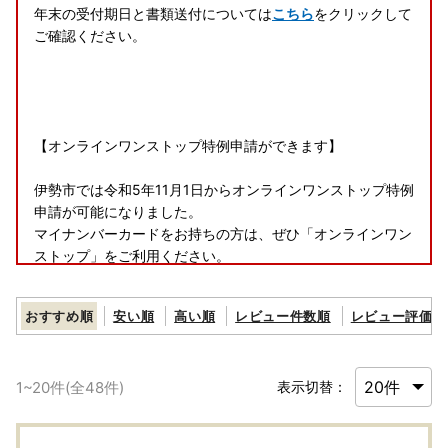
年末の受付期日と書類送付については
こちら
をクリックして
ご確認ください。
【オンラインワンストップ特例申請ができます】
伊勢市では令和5年11月1日からオンラインワンストップ特例
申請が可能になりました。
マイナンバーカードをお持ちの方は、ぜひ「オンラインワン
ストップ」をご利用ください。
・寄附者様専用の「自治体マイページ」から申請できます。
おすすめ順
安い順
高い順
レビュー件数順
レビュー評価順
https://mypg.jp/
～動画で申請手順を確認できます～
1
~
20
件(全
48
件)
表示切替：
https://youtu.be/9efFmbWC5hw
～オンラインワンストップに関するお問合せ先～