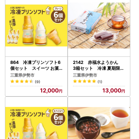
864 冷凍プリンソフト6
2142 赤福水ようかん
個セット スイーツ お菓
3箱セット 冷凍 夏期限定
子 伊勢志摩 瓶入り デザー
スイーツ 餡 お菓子 和菓子
三重県伊勢市
三重県伊勢市
ト 洋菓子 おやつ カラメル
伊勢市
(9)
(1)
アイスクリーム ギフト 贈
12,000
13,000
り物