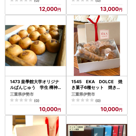
(0)
(0)
12,000
13,000
1473 皇學館大学オリジナ
1545 EKA DOLCE 焼
ルぱんじゅう 学生 樽神
き菓子6種セット 焼き菓
輿 CLL 三重 伊勢 お菓子 こ
子 クッキー サブレ チョコ
三重県伊勢市
三重県伊勢市
しあん 倉陵祭 伊勢和紙 冷
レート 伊勢志摩 贈り物 ギ
(0)
(0)
凍 まんじゅう 和菓子 あん
フト お中元 お歳暮
10,000
10,000
こ たいやき 甘味