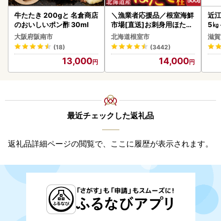
牛たたき 200gと 名倉商店
＼漁業者応援品／根室海鮮
近江
のおいしいポン酢 30ml
市場[直送]お刺身用ほたて
5㎏
貝柱500g A-28002
菜 
大阪府阪南市
北海道根室市
滋賀
(18)
(3442)
13,000
14,000
最近チェックした返礼品
返礼品詳細ページの閲覧で、ここに履歴が表示されます。