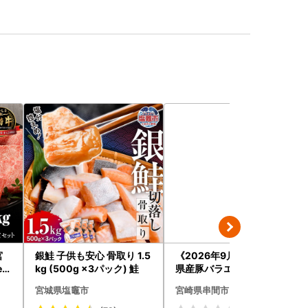
宮
銀鮭 子供も安心 骨取り 1.5
《2026年9月発送》宮崎
ed
kg (500g ×3パック) 鮭
県産豚バラエティー4.1kg
セット_K033-057-2609
宮城県塩竈市
宮崎県串間市