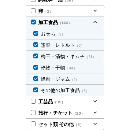
（36）
卵
（3）
加工食品
（146）
おせち
（3）
惣菜・レトルト
（2）
梅干・漬物・キムチ
（51）
乾物・干物
（84）
蜂蜜・ジャム
（1）
その他の加工食品
（5）
工芸品
（35）
旅行・チケット
（20）
セット類 その他
（5）