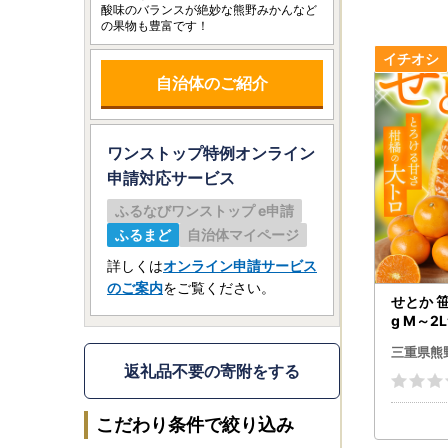
酸味のバランスが絶妙な熊野みかんなど
の果物も豊富です！
自治体のご紹介
ワンストップ特例オンライン
申請
対応サービス
ふるなびワンストップ e申請
ふるまど
自治体マイページ
詳しくは
オンライン申請サービス
のご案内
をご覧ください。
せとか 
g M～2
smt00
三重県熊
返礼品不要の寄附をする
こだわり条件で絞り込み