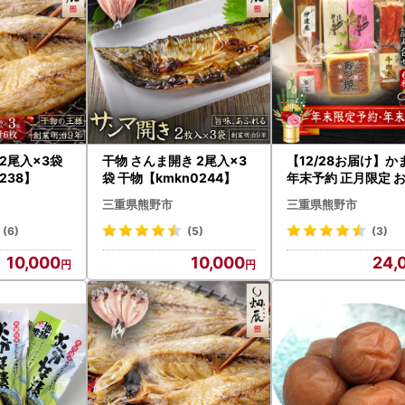
 2尾入×3袋
干物 さんま開き 2尾入×3
【12/28お届け】
238】
袋 干物【kmkn0244】
年末予約 正月限定 
蒲鉾 6種 かまぼこ【s
三重県熊野市
三重県熊野市
0013-1】
(6)
(5)
(3)
10,000
10,000
24,