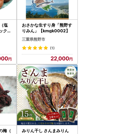
（塩
おさかな生すり身「熊野す
パック【
りみん」【kmgk0002】
三重県熊野市
(1)
000
22,000
の梅（
みりん干し さんまみりん