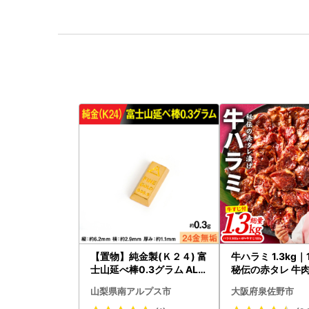
【置物】純金製(Ｋ２４) 富
牛ハラミ 1.3kg
士山延べ棒0.3グラム ALP
秘伝の赤タレ 牛肉
BK193
焼肉 BBQ
山梨県南アルプス市
大阪府泉佐野市