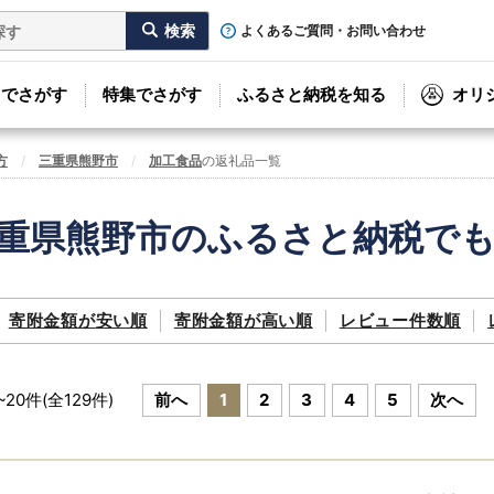
よくあるご質問・お問い合わせ
リでさがす
特集でさがす
ふるさと納税を知る
オリ
方
三重県熊野市
加工食品
の返礼品一覧
重県熊野市のふるさと納税で
寄附金額が
安い順
寄附金額が
高い順
レビュー件数順
~
20
件(全
129
件)
前へ
1
2
3
4
5
次へ