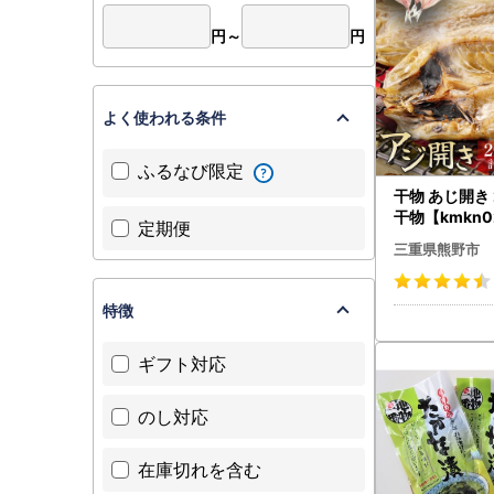
円～
円
よく使われる条件
ふるなび限定
干物 あじ開き
干物【kmkn0
定期便
三重県熊野市
特徴
ギフト対応
のし対応
在庫切れを含む