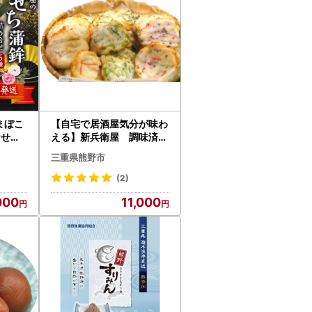
かまぼこ
【自宅で居酒屋気分が味わ
おせち
える】新兵衛屋 調味済白
nby
身すり身【snby0012】
三重県熊野市
(2)
000
11,000