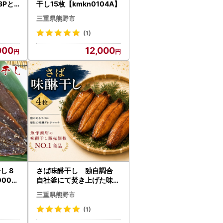
3Pと
干し15枚【kmkn0104A】
000
三重県熊野市
(1)
000
12,000
し 8
さば味醂干し 独自調合
0007
自社釜にて焚き上げた味醂
ダレ使用【uosk0013A】
三重県熊野市
(1)