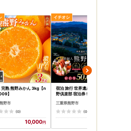
 完熟 熊野みかん 3kg【n
宿泊 旅行 世界遺産リゾート 熊
宿泊
009】
野倶楽部 宿泊券 50,000円分
野倶
宿泊 旅行【madm0002A】
宿泊
熊野市
三重県熊野市
三
(0)
(0)
10,000
167,000