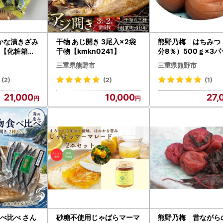
かな漬きざみ
干物 あじ開き 3尾入×2袋
熊野乃梅 はちみつ 
0袋【化粧箱入
干物【kmkn0241】
分8％）500ｇ×3
008】
snby0007】
三重県熊野市
三重県熊野市
(2)
(2)
(1)
21,000
10,000
27,
べ比べ さん
砂糖不使用じゃばらマーマ
熊野乃梅 昔ながら