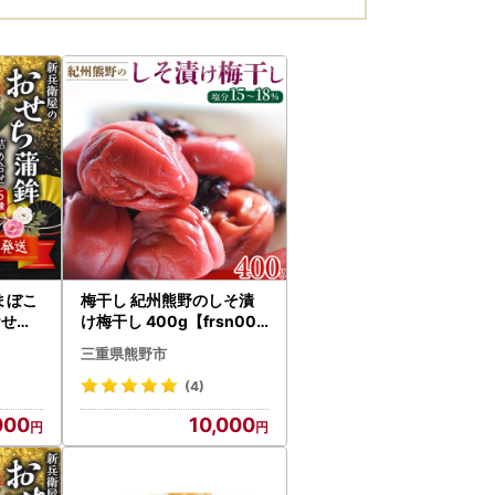
かまぼこ
梅干し 紀州熊野のしそ漬
おせち
け梅干し 400g【frsn000
nby
4】
三重県熊野市
(4)
000
10,000