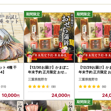
ト 4種 干
【12/30お届け】かまぼこ
【12/29お届け】
04】
年末予約 正月限定 おせち
年末予約 正月限定 
蒲鉾 6種 かまぼこ【snby
蒲鉾 6種 かまぼこ【s
三重県熊野市
三重県熊野市
0013-3】
0013-2】
(11)
(9)
(6)
10,000
24,000
24,