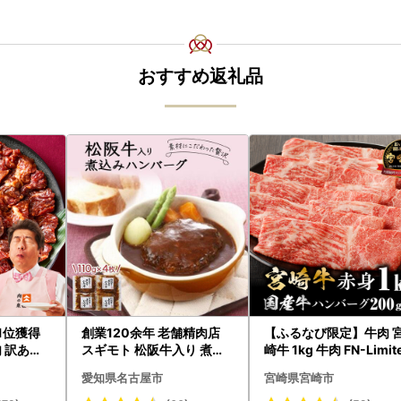
おすすめ返礼品
｜1位獲得
創業120余年 老舗精肉店
【ふるなび限定】牛肉 
 訳あり
スギモト 松阪牛入り 煮込
崎牛 1kg 牛肉 FN-Limit
み ハンバーグ 110g×4枚
-VO
愛知県名古屋市
宮崎県宮崎市
惣菜 お取り寄せ グルメ ハ
ンバーグ 冷凍