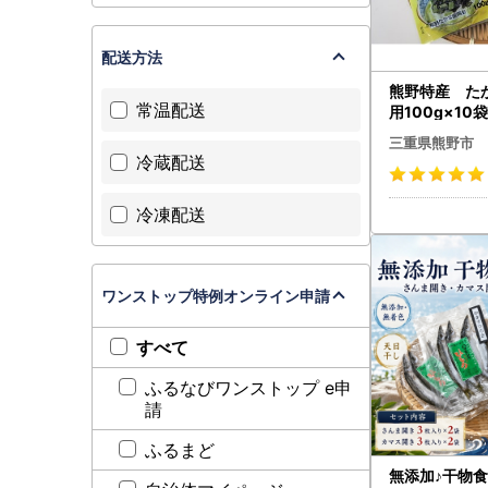
配送方法
熊野特産 た
常温配送
用100g×1
り】【astk0
三重県熊野市
冷蔵配送
冷凍配送
ワンストップ特例オンライン申請
すべて
ふるなびワンストップ e申
請
ふるまど
無添加♪干物食