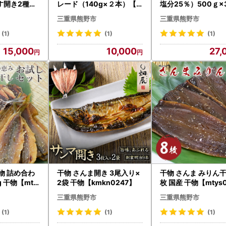
す開き2種セ
レード（140g×２本）【k
塩分25％）500ｇ×
kmkn0171
mys0019A】
しそふりかけ【snby
三重県熊野市
三重県熊野市
3A】
(1)
(1)
(1)
15,000
10,000
27,
物 詰め合わ
干物 さんま開き 3尾入り×
干物 さんま みりん干
g 干物【mty
2袋 干物【kmkn0247】
枚 国産 干物【mtys
】
三重県熊野市
三重県熊野市
(1)
(1)
(1)