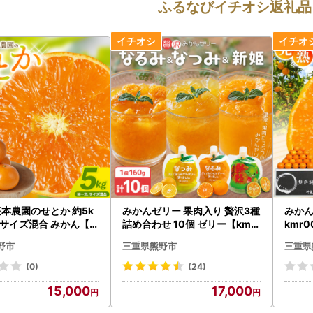
ふるなびイチオシ返礼品
笹本農園のせとか 約5k
みかんゼリー 果肉入り 贅沢3種
みかん
Lサイズ混合 みかん【s
詰め合わせ 10個 ゼリー【kmk
kmr0
02】
n0067】
野市
三重県熊野市
三重県
(0)
(24)
15,000
17,000