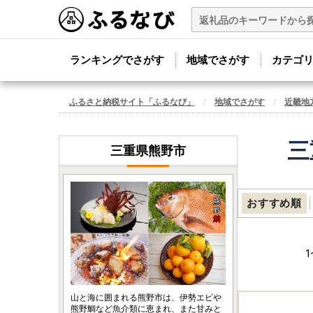
ランキングでさがす
地域でさがす
カテゴ
ふるさと納税サイト「ふるなび」
地域でさがす
近畿地
三
三重県熊野市
おすすめ順
1
山と海に囲まれる熊野市は、伊勢エビや
熊野鯛など魚介類に恵まれ、また甘みと