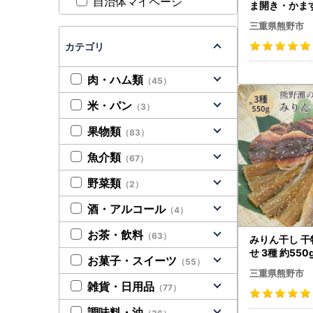
自治体マイページ
ま開き・かま
ット☆H 各2【
三重県熊野市
】
カテゴリ
肉・ハム類
（45）
米・パン
（3）
果物類
（83）
魚介類
（67）
野菜類
（2）
酒・アルコール
（4）
お茶・飲料
（63）
みりん干し 干
せ 3種 約550
お菓子・スイーツ
（55）
s0005】
三重県熊野市
雑貨・日用品
（77）
調味料・油