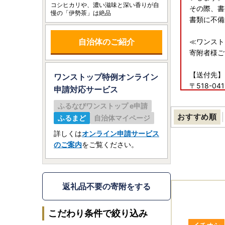
コシヒカリや、濃い滋味と深い香りが自
その際、書
慢の「伊勢茶」は絶品
書類に不備
自治体のご紹介
≪ワンスト
寄附者様ご
【送付先】
ワンストップ特例オンライン
〒518-041
申請
対応サービス
三重県名張
ふるなびワンストップ e申請
度会町ふる
おすすめ順
ふるまど
自治体マイページ
★令和７年
詳しくは
オンライン申請サービス
★ただし、
のご案内
をご覧ください。
しては、令
請書をダウ
返礼品不要の寄附をする
【返礼品の
通常ご寄附
こだわり条件で絞り込み
※１２月は