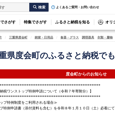
よくあるご質問・お問い合わせ
リでさがす
特集でさがす
ふるさと納税を知る
オリ
方
三重県度会町
雑貨・日用品
食器・グラス
調理器具
衣類・履物
重県度会町のふるさと納税で
度会町からのお知らせ
********************************************************
納税ワンストップ特例申請について（令和７年寄附分）】
********************************************************
ップ特例制度をご利用される場合≫
プ特例申請書（添付資料も含む）を令和８年１月１０日（土）必着にて