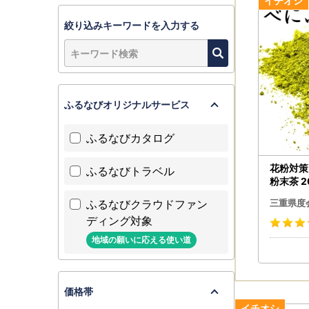
※２日以上
業者の保管
絞り込みキーワードを入力する
※日時指定
ふるなびオリジナルサービス
ふるなびカタログ
花粉対策
ふるなびトラベル
粉末茶 2
茶 お茶
ふるなびクラウドファン
三重県度
き 国産
ディング対象
地域の願いに応える使い道
価格帯