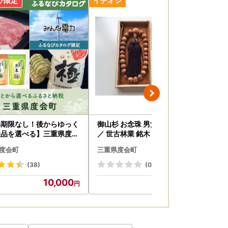
お申し出がなく、お届け時に長期ご不在で運送
ので予めご了承ください。
効期限なし！後からゆっく
御山杉 お念珠 男女ペア（大）
（
産品を選べる】三重県度会
／ 世古林業 銘木 数珠 三重県 度
ラ
タログポイント
会町 伊勢志摩
）
度会町
三重県度会町
三
取
ル
(38)
(0)
牛
10,000
200,000
と