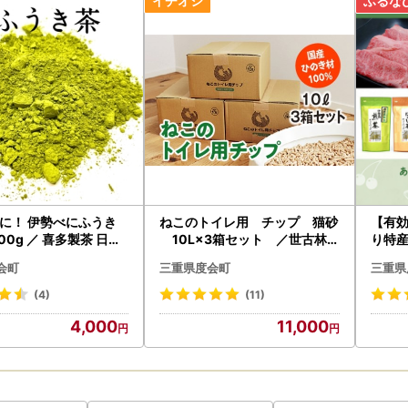
ご不在にされる場合は、不在日を必ず備考欄にご記入ください。事前に
期限を経過し当方へ返送された場合には、再発送の対応は致しかねます
は対応致しかねますのでご了承ください。
に！ 伊勢べにふうき
ねこのトイレ用 チップ 猫砂
【有
00g ／ 喜多製茶 日本
10L×3箱セット ／世古林業
り特
 かぶせ茶 粉末 べにふう
ペレット 国産 檜 桧 ひ
町カ
会町
三重県度会町
三重県
 度会町 伊勢志摩
のき 伊勢志摩
(4)
(11)
4,000
11,000