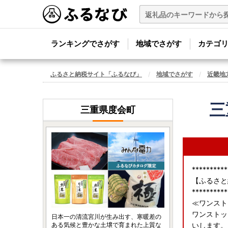
ランキングでさがす
地域でさがす
カテゴ
ふるさと納税サイト「ふるなび」
地域でさがす
近畿地
三
三重県度会町
**********
【ふるさと
**********
≪ワンスト
ワンストッ
日本一の清流宮川が生み出す、寒暖差の
ある気候と豊かな土壌で育まれた上質な
いします。