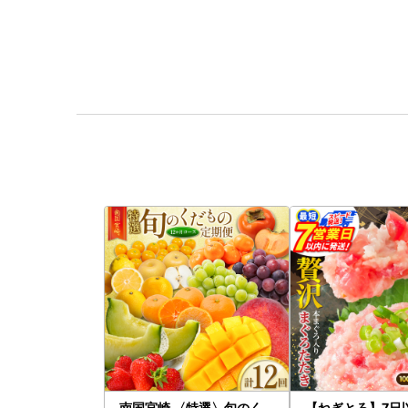
南国宮崎 〈特選〉旬のく
【ねぎとろ】7日