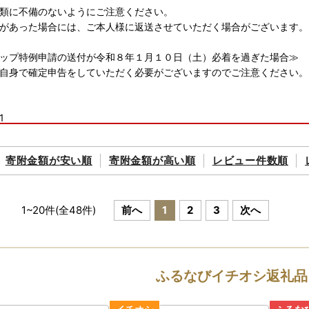
類に不備のないようにご注意ください。
があった場合には、ご本人様に返送させていただく場合がございます。
ップ特例申請の送付が令和８年１月１０日（土）必着を過ぎた場合≫
自身で確定申告をしていただく必要がございますのでご注意ください。
1
市滝之原1050番地
さと納税センター 行
寄附金額が
安い順
寄附金額が
高い順
レビュー件数順
１２月３１日（水）まで寄附のお申込を頂いた方でご希望される方への
令和７年１２月２６日（金）～３１日（水）の間にいただいたご寄附に
和８年１月３日（土）発送となります。 お急ぎの方は、お手数をお掛
1
~
20
件(全
48
件)
前へ
1
2
3
次へ
ンロードしていただき、必要な添付資料とともに郵送していただきます
送付について】
ふるなびイチオシ返礼品
頂いてから１～２ヶ月以内にお届けしております。
寄附のお申し込みが集中するため、一部を除き、１月上旬以降の発送と