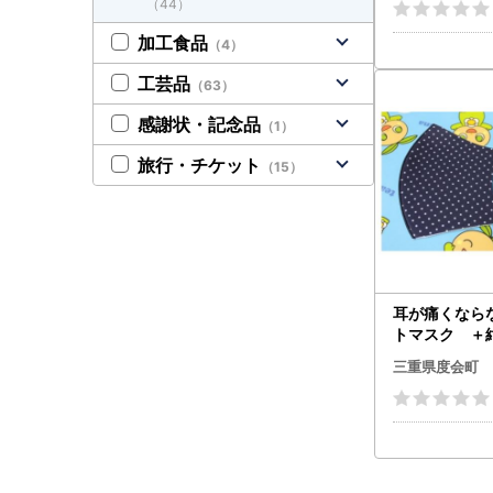
（44）
三重県 度
摩
加工食品
（4）
工芸品
（63）
感謝状・記念品
（1）
旅行・チケット
（15）
耳が痛くなら
トマスク ＋
Mサイズ 2
三重県度会町
ネイション
度会町 伊勢