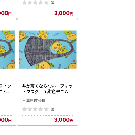
伊勢志
三重県 度会町 伊勢志
(0)
摩
000
3,000
フィッ
耳が痛くならない フィッ
ニム柄
トマスク ＋紺色デニム柄
ット／
Lサイズ 2枚セット／
三重県度会町
三重県
ネイション産業 三重県
度会町 伊勢志摩
(0)
000
3,000