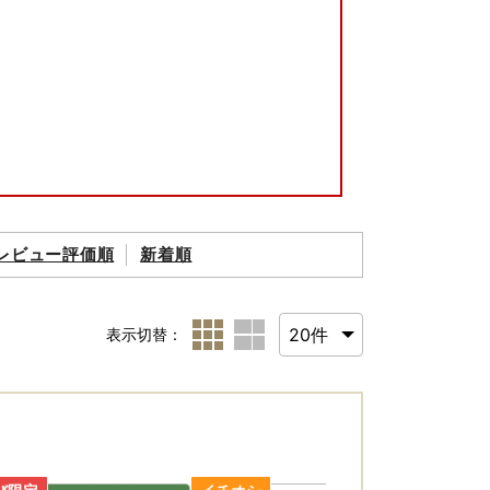
レビュー評価順
新着順
ワンストップ特例申請書の発送は行います。
対するワンストップ特例申請書の送付につきま
けしますが、必要に応じて寄附者様ご自身で申
表示切替：
ようお願いします。
なりま すのでご了承ください。