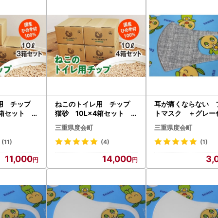
レ用 チップ
ねこのトイレ用 チップ
耳が痛くならない 
3箱セット ／
猫砂 10L×4箱セット ／
トマスク ＋グレー
レット 国産
世古林業 ペレット 国産
ム柄 Lサイズ 2枚
三重県度会町
三重県度会町
のき 伊勢志
檜 桧 ひのき 三重県
ト／ネイション産業
度会町 伊勢志摩
県 度会町 伊勢志
(11)
(4)
(1)
11,000
14,000
3,