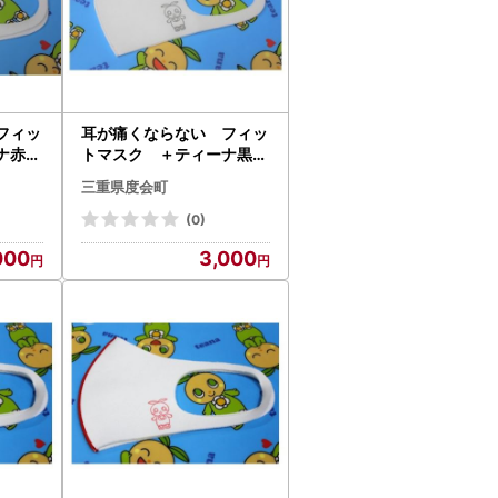
フィッ
耳が痛くならない フィッ
ナ赤色
トマスク ＋ティーナ黒色
ト／
Sサイズ 2枚セット／
三重県度会町
三重県
ネイション産業 三重県
度会町 伊勢志摩
(0)
000
3,000