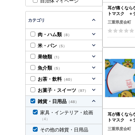
自治体マイページ
耳が痛くなら
トマスク ＋
Mサイズ 2
カテゴリ
三重県度会町
ネイション
度会町 伊勢
肉・ハム類
（8）
米・パン
（5）
果物類
（1）
魚介類
（5）
お茶・飲料
（40）
お菓子・スイーツ
（97）
雑貨・日用品
（48）
家具・インテリア・絵画
耳が痛くなら
（4）
トマスク ＋
ライン入り 
三重県度会町
その他の雑貨・日用品
枚セット／ネ