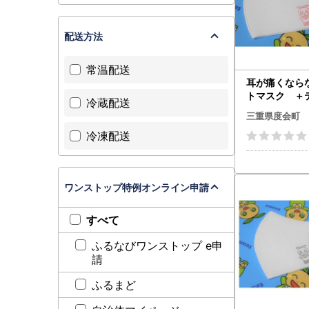
配送方法
常温配送
耳が痛くなら
トマスク ＋
冷蔵配送
Sサイズ 2
三重県度会町
ネイション
冷凍配送
度会町 伊勢
ワンストップ特例オンライン申請
すべて
ふるなびワンストップ e申
請
ふるまど