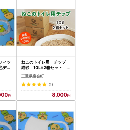
フィッ
ねこのトイレ用 チップ
色デニ
猫砂 10L×2箱セット ／
セッ
世古林業 ペレット 国産
三重県度会町
 三重
檜 桧 ひのき 三重県
摩
度会町 伊勢志摩
(1)
000
8,000