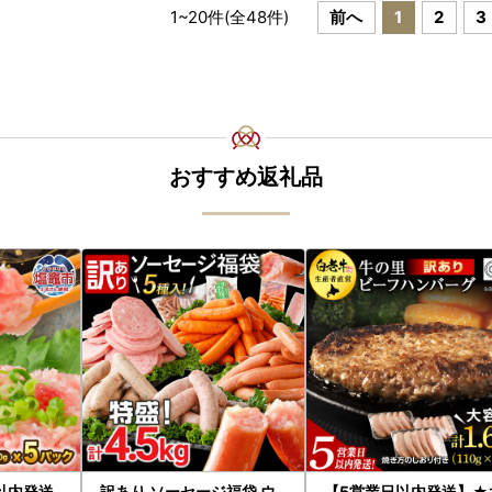
1
~
20
件(全
48
件)
前へ
1
2
3
おすすめ返礼品
以内発送
訳あり ソーセージ福袋 ウ
【5営業日以内発送】★