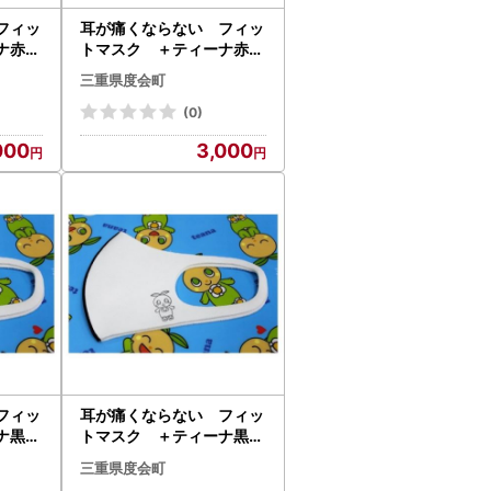
フィッ
耳が痛くならない フィッ
ナ赤色
トマスク ＋ティーナ赤色
ズ 2
ライン入り Mサイズ 2
三重県度会町
ン産業
枚セット／ネイション産業
伊勢志
三重県 度会町 伊勢志
(0)
摩
000
3,000
フィッ
耳が痛くならない フィッ
ナ黒色
トマスク ＋ティーナ黒色
ズ 2
ライン入り Lサイズ 2
三重県度会町
ン産業
枚セット／ネイション産業