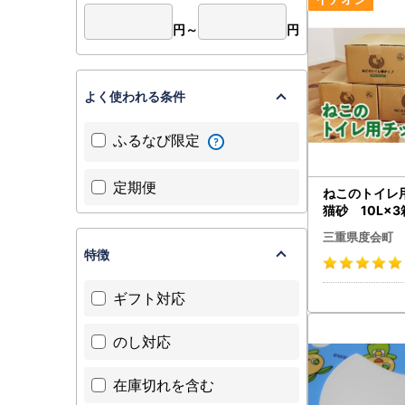
円～
円
よく使われる条件
ふるなび限定
定期便
ねこのトイ
猫砂 10L×
世古林業 ペ
三重県度会町
檜 桧 ひ
特徴
摩
ギフト対応
のし対応
在庫切れを含む