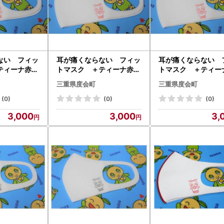
ない フィッ
耳が痛くならない フィッ
耳が痛くならない 
ティーナ赤色
トマスク ＋ティーナ赤色
トマスク ＋ティー
枚セット／
Mサイズ 2枚セット／
Lサイズ 2枚セッ
三重県度会町
三重県度会町
産業 三重県
ネイション産業 三重県
ネイション産業 
志摩
度会町 伊勢志摩
度会町 伊勢志摩
(0)
(0)
(0)
3,000
3,000
3,