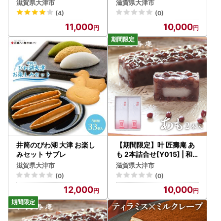
C001] | クッキー
せ[Y014] | 和菓子
理し、関係法令で定められた場合を除き、第三者に譲渡した
滋賀県大津市
滋賀県大津市
り、提供したりすることはございません。
(4)
(0)
なお、お客様からいただいた個人情報は、商品の発送、事務
11,000
10,000
連絡、いただいたふるさと納税の使い道に関する報告、大津
市が主催・出展するふるさと納税関連イベント情報の提供及
び大津市のふるさと納税に関する情報提供のために使用させ
ていただき、その手段として、電子メールの配信やパンフレ
ット等の資料の郵送をさせていただくことがあります。
御不明な点や、電子メールの配信又は資料の郵送停止等のご
希望がございましたら、ふるさと納税担当(contact-otsu@o
rebo.jp)までご連絡ください。
井筒のびわ湖 大津 お楽し
【期間限定】叶 匠壽庵 あ
みセット サブレ
も 2本詰合せ[Y015] | 和
菓子
滋賀県大津市
滋賀県大津市
(0)
(0)
12,000
10,000