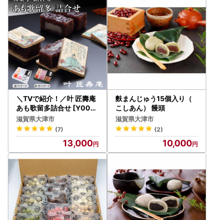
にお送りいたします。
ワンストップ特例申請書と寄附金受領証明書は、入金確認
後、注文内容確認画面の【注文者情報】に記載の住所に申込
完了日から2週間程度で発送いたします。
【ワンストップについて】
・提出期限：翌年の1月10日必着
・必要書類：ワンストップ特例申請書
＼TVで紹介！／叶 匠壽庵
麩まんじゅう15個入り（
マイナンバー確認書類（例：個人番号カードや
あも歌留多詰合せ [Y004]
こしあん） 饅頭
| 和菓子 和菓子 あんこ
通知カード等）
滋賀県大津市
滋賀県大津市
本人確認書類（例：運転免許証の写し等）
(7)
(2)
13,000
10,000
・お問い合わせ先：委託事業者名 株式会社HAQTSUYA
（ハックツヤ）
大津市ふるさと納税担当
TEL：050-3645-2283
MAIL：contact-otsu@orebo.jp
平日9:30～17:30(土日祝除く)