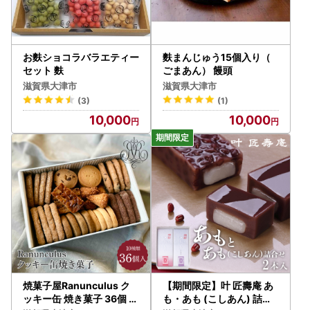
【ワンストップ特例申請書送付先】
〒910-0347
住所：福井県坂井市丸岡町熊堂3-7-1-16
福井県産業情報センタービル7階 株式会社HAQTSUY
お麩ショコラバラエティー
麩まんじゅう15個入り（
A
セット 麩
ごまあん） 饅頭
宛先：大津市 ワンストップ特例申請受付担当 行
滋賀県大津市
滋賀県大津市
(3)
(1)
※返送に係る郵送料は寄附者様のご負担となりますので、ご
10,000
10,000
了承ください。
【オンラインワンストップ申請について】
「自治体マイページ」よりオンラインでワンストップ特例申
請することが可能です。
ご利用には、初期登録やデジタル庁提供のマイナポータルア
プリが必要です。
マイナンバーカードをお持ちの場合、オンライン申請が大変
便利ですので、ぜひご利用ください。
〈プライバシーポリシー（個人情報保護方針）について〉
焼菓子屋Ranunculus ク
【期間限定】叶 匠壽庵 あ
お客様からいただいた個人情報は、大津市が責任をもって管
ッキー缶 焼き菓子 36個 [R
も・あも (こしあん) 詰合