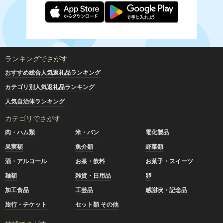
ランキングでさがす
おすすめ総合人気返礼品ランキング
カテゴリ別人気返礼品ランキング
人気自治体ランキング
カテゴリでさがす
肉・ハム類
米・パン
電化製品
果実類
魚介類
野菜類
酒・アルコール
お茶・飲料
お菓子・スイーツ
麺類
雑貨・日用品
卵
加工食品
工芸品
感謝状・記念品
旅行・チケット
セット類 その他