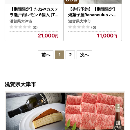
【期間限定】たねやカステ
【先行予約】【期間限定】
ラ瀬戸内レモン 6個入 [TN
焼菓子屋Rananculus ハロ
006] / たねや
ウィンクッキー缶 計33個
滋賀県大津市
滋賀県大津市
[RC008] / クッキー
(0)
(0)
21,000
11,000
前へ
1
2
次へ
滋賀県大津市