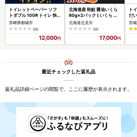
トイレットペーパー ソフ
北海道産 秋鮭 醤油いくら
ト
トダブル 100R トイレ 快
80g×2パック ( いくら イ
だ
速〔12-I5-TP100-R〕
クラ 魚卵 鮭 サケ さけ 鮭い
6ロ
宮崎県都城市
北海道北見市
宮城
くら 醤油漬け パック 北海
(0)
(0)
道産 ふるさと納税 秋鮭 )【
12,000
17,000
233-0002】
最近チェックした返礼品
返礼品詳細ページの閲覧で、ここに履歴が表示されます。