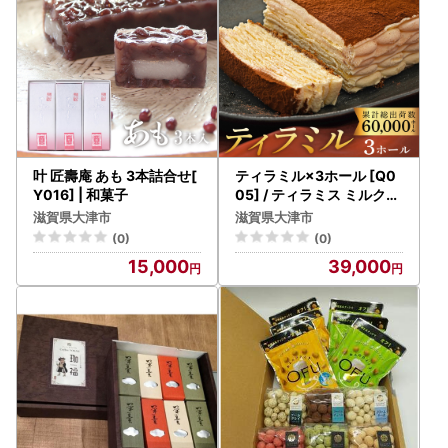
叶 匠壽庵 あも 3本詰合せ[
ティラミル×3ホール [Q0
Y016] | 和菓子
05] / ティラミス ミルクレ
ープ
滋賀県大津市
滋賀県大津市
(0)
(0)
15,000
39,000