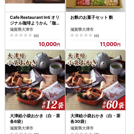
Cafe Restaurant Inti オリ
お麩のお菓子セット 麩
ジナル珈琲ようかん「珈福
」（こうふく） 羊羹
滋賀県大津市
滋賀県大津市
(0)
(0)
10,000
11,000
大津絵小袋おかき（白・茶
大津絵小袋おかき（白・茶
各6袋）
各30袋）
滋賀県大津市
滋賀県大津市