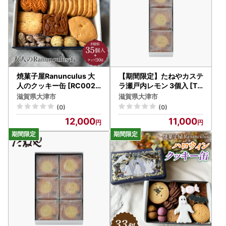
焼菓子屋Ranunculus 大
【期間限定】たねやカステ
人のクッキー缶 [RC002]
ラ瀬戸内レモン 3個入 [TN
| クッキー ギフト のし 熨
005] / たねや
滋賀県大津市
滋賀県大津市
斗 お歳暮
(0)
(0)
12,000
11,000