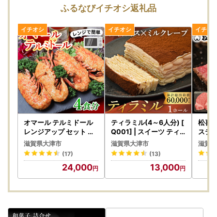
込みください。
ふるなびイチオシ返礼品
・天候・交通事情により配送が遅延する場合がございます。
・寄附が集中する12月のお申込みは発送日程が変更になる場
合がございます。
・寄附者様の長期不在などで受取が遅れた場合、宅配業者営
業所での保管期間は理由にかかわらず、
一般貨物（陸便）は、営業所到着後７日間、クール便（冷
凍・冷蔵）は、営業所到着後３日間となります。
保管期間を過ぎ、宅配業者からの返送されてまいりました
お荷物につきましては、
再発送いたしかねます
ので期間内に
必ずお受け取りくださいますようお願いいたします。
オマール テルミドール
ティラミル(4～6人分) [
松喜屋
■寄附注意事項
レンジアップ セット 半
Q001] | スイーツ ティ
ステー
身4個(オマール海老 × 2
ラミス ミルクレープ 人
A065
・寄附申込みのキャンセル、返礼品の変更・返品はできませ
滋賀県大津市
滋賀県大津市
滋賀県
尾) [AK005] | ロブスタ
気スイーツ
ん。あらかじめご了承ください。
(17)
(13)
ー
・ご要望を備考に記載いただいても対応いたしかねます。
24,000
13,000
・寄附回数の制限は設けておりません。寄附をいただく度に
お届けいたします。
【書類について】
ワンストップ特例申請書と寄附金受領証明書は、返礼品と別