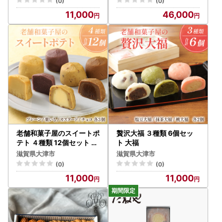
(0)
(0)
11,000
46,000
老舗和菓子屋のスイートポ
贅沢大福 ３種類 6個セッ
テト ４種類 12個セット ス
ト 大福
イートポテト
滋賀県大津市
滋賀県大津市
(0)
(0)
11,000
11,000