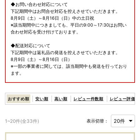
◆お問い合わせ対応について
下記期間中はお問合せ対応を控えさせていただきます。
8月9日（土）～8月16日（日）中の土日祝
※該当期間中につきましても、平日の9:00～17:30はお問い
合わせ対応を受け付けております。
◆配送対応について
下記期間中は返礼品の発送を控えさせていただきます。
8月9日（土）～8月16日（日）
※一部の事業者に関しては、該当期間中も発送を行っており
ます。
何卒ご容赦くださいますよう、お願い申し上げます。
なお、寄附については期間中も受け付けております。
おすすめ順
安い順
高い順
レビュー件数順
レビュー評価順
1
~
20
件(全
33
件)
表示切替：
【寄附お申込みの注意事項】
■配送注意事項
・配達日指定は不可となっておりますので、ご理解の上お申