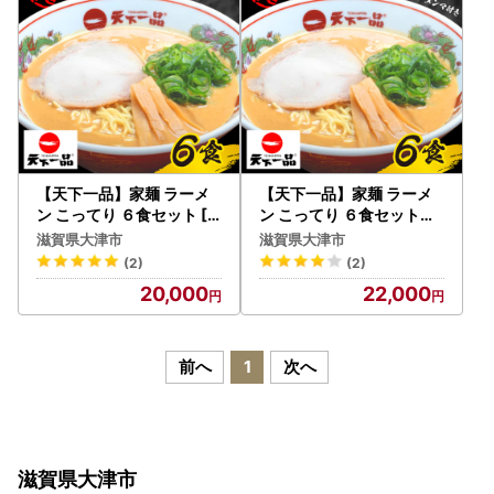
【天下一品】家麺 ラーメ
【天下一品】家麺 ラーメ
ン こってり ６食セット [C
ン こってり ６食セット＜
U001] | 天下一品ラーメン
チャーシュー・メンマ付き
滋賀県大津市
滋賀県大津市
天下一品こってり
＞[CU002] | 天下一品ラ
(2)
(2)
ーメン 天下一品こってり
20,000
22,000
前へ
1
次へ
滋賀県大津市