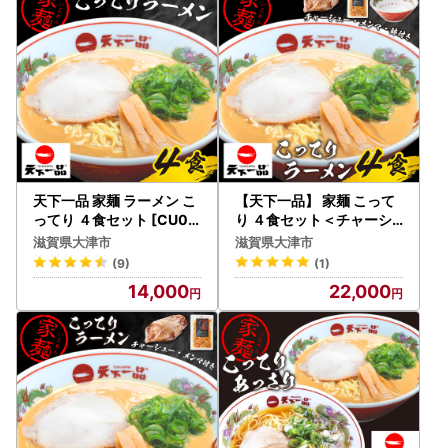
にお送りいたします。
ワンストップ特例申請書と寄附金受領証明書は、入金確認
後、注文内容確認画面の【注文者情報】に記載の住所に申込
完了日から2週間程度で発送いたします。
【ワンストップについて】
・提出期限：翌年の1月10日必着
・必要書類：ワンストップ特例申請書
天下一品 家麺 ラーメン こ
【天下一品】 家麺 こって
マイナンバー確認書類（例：個人番号カードや
ってり ４食セット [CU00
り ４食セット＜チャーシ
3] | 天下一品
ュー・メンマ・鉢付き＞ [
通知カード等）
滋賀県大津市
滋賀県大津市
CU004] | ラーメン 有名店
本人確認書類（例：運転免許証の写し等）
(9)
(1)
人気 ラーメン
14,000
22,000
・お問い合わせ先：委託事業者名 株式会社HAQTSUYA
（ハックツヤ）
大津市ふるさと納税担当
TEL：050-3645-2283
MAIL：contact-otsu@orebo.jp
平日9:30～17:30(土日祝除く)