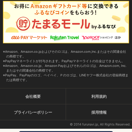
Amazon、Amazon.co.jpおよびそのロゴは、Amazon.com,Inc.またはその関連会社
の商標です。
PayPayマネーライトが付与されます。PayPayマネーライトの出金はできません。
Amazon、Amazon.co.jp、Amazon Payおよびそれらのロゴは、Amazon.com, Inc.
またはその関連会社の商標です。
PayPay、PayPayのロゴ、ペイペイ、Ｐのロゴは、LINEヤフー株式会社の登録商標ま
たは商標です。
会社概要
利用規約
プライバシーポリシー
採用情報
© 2014 furunavi.jp, All Rights Reserved.