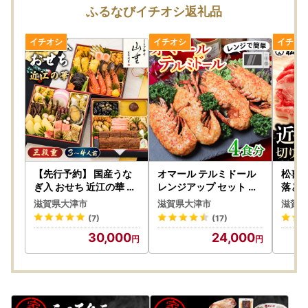
込みください。
ふるなびイチオシ返礼品
・天候・交通事情により配送が遅延する場合がございます。
・寄附が集中する12月のお申込みは発送日程が変更になる場
合がございます。
・寄附者様の長期不在などで受取が遅れた場合、宅配業者営
業所での保管期間は理由にかかわらず、
一般貨物（陸便）は、営業所到着後７日間、クール便（冷
凍・冷蔵）は、営業所到着後３日間となります。
保管期間を過ぎ、宅配業者からの返送されてまいりました
お荷物につきましては、
再発送いたしかねます
ので期間内に
必ずお受け取りくださいますようお願いいたします。
【先行予約】 国産うな
オマール テルミドール
松喜屋
■寄附注意事項
ぎ入 おせち 近江の華 三
レンジアップ セット 半
落とし 
段重 [AY02] | おせち 人
身4個(オマール海老 × 2
牛肉
・寄附申込みのキャンセル、返礼品の変更・返品はできませ
滋賀県大津市
滋賀県大津市
滋賀県
気
尾) [AK005] | ロブスタ
ん。あらかじめご了承ください。
(7)
(17)
ー
・ご要望を備考に記載いただいても対応いたしかねます。
30,000
24,000
・寄附回数の制限は設けておりません。寄附をいただく度に
お届けいたします。
【書類について】
ワンストップ特例申請書と寄附金受領証明書は、返礼品と別