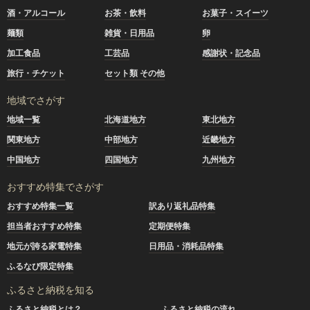
酒・アルコール
お茶・飲料
お菓子・スイーツ
麺類
雑貨・日用品
卵
加工食品
工芸品
感謝状・記念品
旅行・チケット
セット類 その他
地域でさがす
地域一覧
北海道地方
東北地方
関東地方
中部地方
近畿地方
中国地方
四国地方
九州地方
おすすめ特集でさがす
おすすめ特集一覧
訳あり返礼品特集
担当者おすすめ特集
定期便特集
地元が誇る家電特集
日用品・消耗品特集
ふるなび限定特集
ふるさと納税を知る
ふるさと納税とは？
ふるさと納税の流れ