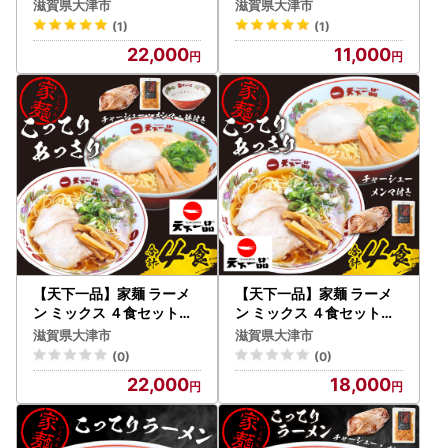
チャーシュー・メンマ付き
U007] | 天下一品ラーメン
理し、関係法令で定められた場合を除き、第三者に譲渡した
滋賀県大津市
滋賀県大津市
＞[CU006] | 天下一品ラ
天下一品 こってり あっさ
り、提供したりすることはございません。
(1)
(1)
ーメン 天下一品 こってり
り
なお、お客様からいただいた個人情報は、商品の発送、事務
22,000
11,000
あっさり
連絡、いただいたふるさと納税の使い道に関する報告、大津
市が主催・出展するふるさと納税関連イベント情報の提供及
び大津市のふるさと納税に関する情報提供のために使用させ
ていただき、その手段として、電子メールの配信やパンフレ
ット等の資料の郵送をさせていただくことがあります。
御不明な点や、電子メールの配信又は資料の郵送停止等のご
希望がございましたら、ふるさと納税担当(contact-otsu@o
rebo.jp)までご連絡ください。
【天下一品】家麺 ラーメ
【天下一品】家麺 ラーメ
ン ミックス ４食セット＜
ン ミックス ４食セット＜
チャーシュー・メンマ・鉢
チャーシュー・メンマ付き
滋賀県大津市
滋賀県大津市
付き＞[CU008] | 天下一
＞[CU010] | 天下一品ラ
(0)
(0)
品ラーメン 天下一品 こっ
ーメン 天下一品 こってり
22,000
18,000
てり あっさり
あっさり