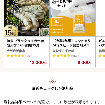
特大 ブラックタイガー 無
【令和7年産】コシヒカリ
ピエ
頭えび 570g前後15尾
5kg スピード発送 精米 5k
パス
g x 1袋 白米 茨城県 八千代
大阪府阪南市
茨城県八千代町
福岡
町
(26)
(146)
12,000
8,000
最近チェックした返礼品
返礼品詳細ページの閲覧で、ここに履歴が表示されます。