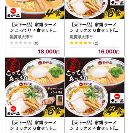
【ワンストップ特例申請書送付先】
〒910-0347
住所：福井県坂井市丸岡町熊堂3-7-1-16
福井県産業情報センタービル7階 株式会社HAQTSUY
【天下一品】家麺 ラーメ
【天下一品】家麺 ラーメ
A
ン こってり ４食セット＜
ン ミックス ６食セット[C
チャーシュー・メンマ付き
U005] | 天下一品ラーメン
宛先：大津市 ワンストップ特例申請受付担当 行
滋賀県大津市
滋賀県大津市
＞ [CU009] | 天下一品ラ
天下一品 こってり あっさ
(0)
(2)
ーメン
り
※返送に係る郵送料は寄附者様のご負担となりますので、ご
18,000
16,000
了承ください。
【オンラインワンストップ申請について】
「自治体マイページ」よりオンラインでワンストップ特例申
請することが可能です。
ご利用には、初期登録やデジタル庁提供のマイナポータルア
プリが必要です。
マイナンバーカードをお持ちの場合、オンライン申請が大変
便利ですので、ぜひご利用ください。
〈プライバシーポリシー（個人情報保護方針）について〉
【天下一品】家麺 ラーメ
【天下一品】家麺 ラーメ
お客様からいただいた個人情報は、大津市が責任をもって管
ン ミックス ６食セット＜
ン ミックス ４食セット[C