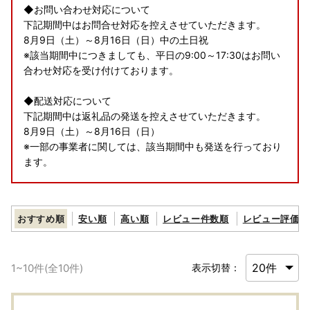
◆お問い合わせ対応について
下記期間中はお問合せ対応を控えさせていただきます。
8月9日（土）～8月16日（日）中の土日祝
※該当期間中につきましても、平日の9:00～17:30はお問い
合わせ対応を受け付けております。
◆配送対応について
下記期間中は返礼品の発送を控えさせていただきます。
8月9日（土）～8月16日（日）
※一部の事業者に関しては、該当期間中も発送を行っており
ます。
何卒ご容赦くださいますよう、お願い申し上げます。
なお、寄附については期間中も受け付けております。
おすすめ順
安い順
高い順
レビュー件数順
レビュー評価順
1
~
10
件(全
10
件)
表示切替：
【寄附お申込みの注意事項】
■配送注意事項
・配達日指定は不可となっておりますので、ご理解の上お申