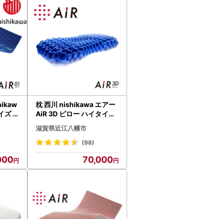
ikaw
枕 西川 nishikawa エアー
サイズ
AiR 3D ピロー ハイタイプ
23W
ブルー 高め P213W 枕
滋賀県近江八幡市
(98)
000
70,000