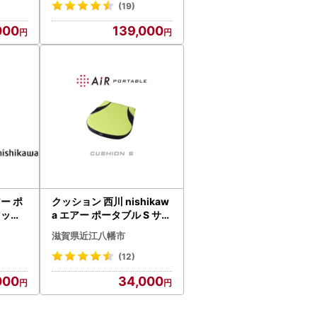
(19)
000
139,000
アー ポ
クッション 西川 nishikaw
マット
a エアー ポータブル S サイ
ズ イエロー P217W クッシ
滋賀県近江八幡市
ョン
(12)
000
34,000