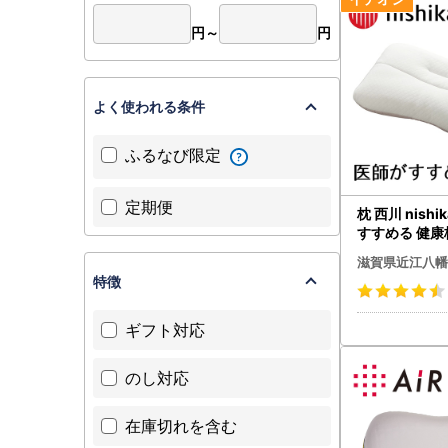
円～
円
よく使われる条件
ふるなび限定
定期便
枕 西川 nishi
すすめる 健康
楽寝 低め P2
滋賀県近江八幡
特徴
ギフト対応
のし対応
在庫切れを含む