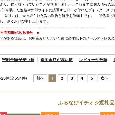
より、乗っ取られていたことが判明しました。これまでに個人情報の流
式Xを装った連絡や外部サイトに誘導するURLが付いたダイレクトメ
 Ｘ社には、乗っ取られた旨の報告と解決を依頼中です。 関係者の
し、深くお詫び申し上げます。
--------------------------------------------------------------------
不在期間がある場合 ★
間がある場合は、お申込みいただいた後に必ず以下のメールアドレス又
achiman@dune.ocn.ne.jp
寄附金額が
安い順
寄附金額が
高い順
レビュー件数順
~
20
件(全
554
件)
前へ
1
2
3
4
5
次へ
ふるなびイチオシ返礼品