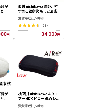
 医師が
西川 nishikawa 医師がす
っと横
すめる健康枕 もっと肩楽
まくら
寝 プレミアム 低め P227
滋賀県近江八幡市
W まくら
(23)
000
34,000
 医師が
枕 西川 nishikawa AiR エ
っと横
アー 4DX ピロー 低め レッ
まくら
ド【P294W】枕
滋賀県近江八幡市