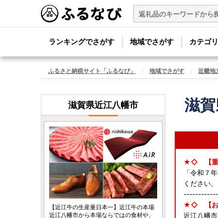
ランキングでさがす
地域でさがす
カテゴ
ふるさと納税サイト「ふるなび」
地域でさがす
近畿地
滋賀
滋賀県近江八幡市
★◇ 【
「令和７年
ください。
-----------
★◇ 【お
【近江牛の生産量日本一】近江牛の本場
近江八幡市から本場ならではの食材や、
近江八幡市