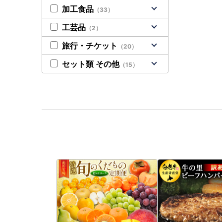
加工食品
（33）
工芸品
（2）
旅行・チケット
（20）
セット類 その他
（15）