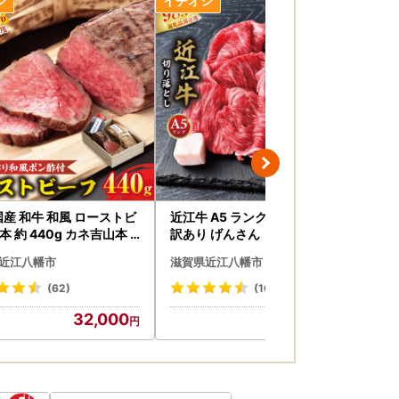
国産 和牛 和風 ローストビ
近江牛 A5 ランク 切落し 500g
枕 
 カネ吉山本
訳あり げんさん 【DG12W】近
める
96W1】 牛肉
江牛 切り落とし 牛肉
P2
近江八幡市
滋賀県近江八幡市
滋
(62)
(104)
32,000
12,000