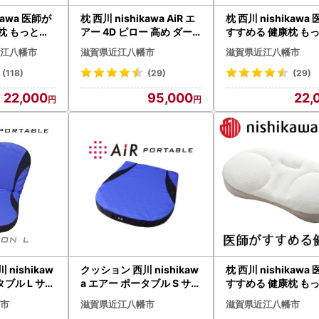
kawa 医師が
枕 西川 nishikawa AiR エ
枕 西川 nishikawa
枕 もっと肩
アー 4D ピロー 高め ダー
すすめる 健康枕 も
29W まくら
クブルー P236W 枕
楽寝 高め P257W 
江八幡市
滋賀県近江八幡市
滋賀県近江八幡市
(118)
(29)
(29)
22,000
95,000
22,
nishikaw
クッション 西川 nishikaw
枕 西川 nishikawa
タブル L サイ
a エアー ポータブル S サイ
すすめる 健康枕 も
16W クッショ
ズ ブルー P218W クッショ
楽寝 低め P258W 
市
滋賀県近江八幡市
滋賀県近江八幡市
ン