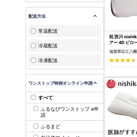
配送方法
常温配送
枕 西川 nishik
アー 4D ピロ
冷蔵配送
ー ベージュ P
滋賀県近江八幡
冷凍配送
ワンストップ特例オンライン申請
すべて
ふるなびワンストップ e申
請
ふるまど