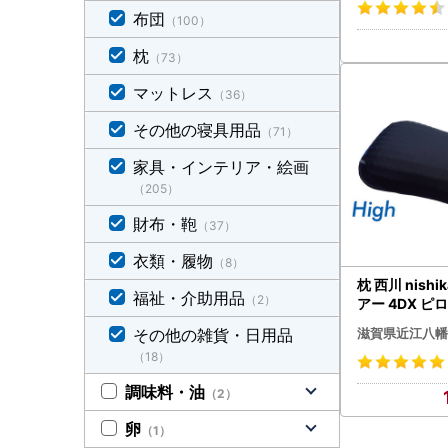
布団
（100）
枕
（73）
マットレス
（36）
その他の寝具用品
（71）
家具・インテリア・絵画
（205）
財布・鞄
（37）
衣類・履物
（8）
枕 西川 nishik
福祉・介助用品
（2）
アー 4DX ピ
ヤルブルー P2
滋賀県近江八幡
その他の雑貨・日用品
（18）
調味料・油
（2）
卵
（1）