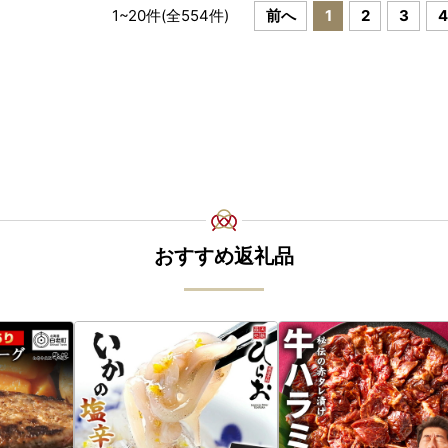
1
~
20
件(全
554
件)
前へ
1
2
3
4
おすすめ返礼品