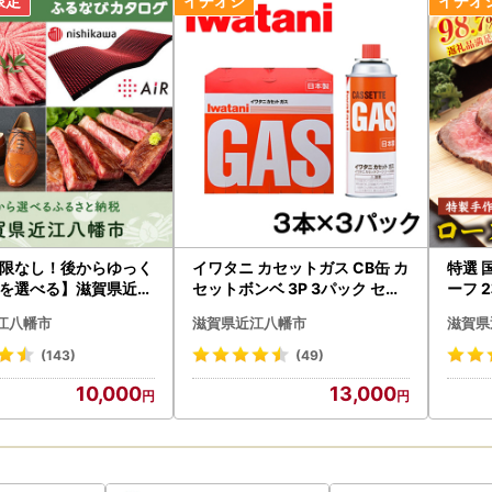
限なし！後からゆっく
イワタニ カセットガス CB缶 カ
特選 
を選べる】滋賀県近江
セットボンベ 3P 3パック セッ
ーフ 2本 約 440g
タログポイント
ト 【FI02W1】 イワタニ コン
【Y0
江八幡市
滋賀県近江八幡市
滋賀県
ロ ガス 防災 バーベキュー アウ
トドア キャンプ 災害
(143)
(49)
10,000
13,000