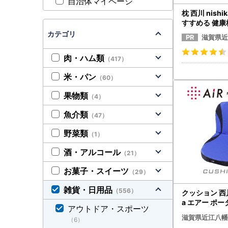
自治体マイページ
枕 西川 nishi
すすめる 健康
楽寝 高め P2
カテゴリ
滋賀県近
肉・ハム類
（417）
米・パン
（60）
果物類
（4）
魚介類
（47）
野菜類
（1）
酒・アルコール
（21）
お菓子・スイーツ
（29）
雑貨・日用品
（556）
クッション 西川 
a エアー ポー
アウトドア・スポーツ
ズ ブルー P2
滋賀県近江八幡
（6）
ン