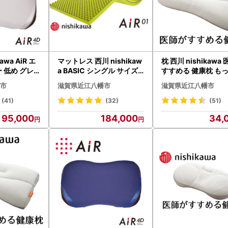
awa AiR エ
マットレス 西川 nishikaw
枕 西川 nishikawa
ー 低め グレ
a BASIC シングル サイズ
すすめる 健康枕 も
237W 枕
エアー01 イエロー P222
楽寝 プレミアム 高め 
市
滋賀県近江八幡市
滋賀県近江八幡市
W マットレス
6W まくら
(41)
(32)
(51)
95,000
184,000
34,