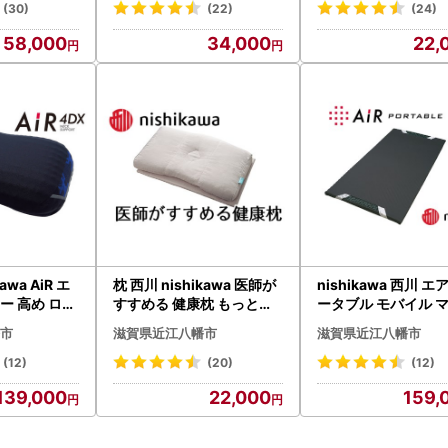
(30)
(22)
(24)
58,000
34,000
22,
awa AiR エ
枕 西川 nishikawa 医師が
nishikawa 西川 エ
ロー 高め ロイ
すすめる 健康枕 もっと首
ータブル モバイル 
93W 枕
楽寝 高め P259W まくら
【P224W】 | 西川
市
滋賀県近江八幡市
滋賀県近江八幡市
(12)
(20)
(12)
139,000
22,000
159,