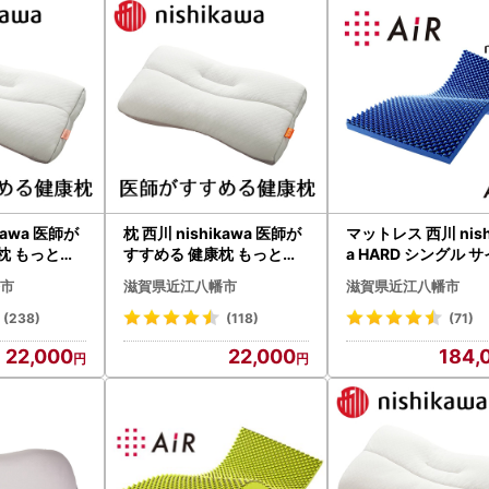
kawa 医師が
枕 西川 nishikawa 医師が
マットレス 西川 nish
枕 もっと肩
すすめる 健康枕 もっと肩
a HARD シングル 
28W まくら
楽寝 高め P229W まくら
エアー01 ブルー P2
市
滋賀県近江八幡市
滋賀県近江八幡市
マットレス
(238)
(118)
(71)
22,000
22,000
184,