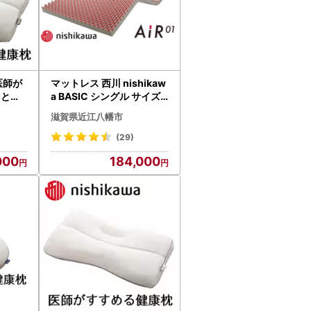
 医師が
マットレス 西川 nishikaw
っと肩
a BASIC シングル サイズ
P22
エアー01 ピンク P221W
滋賀県近江八幡市
マットレス
(29)
000
184,000