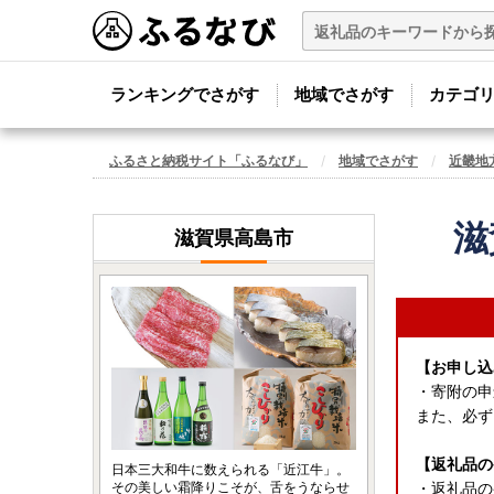
ランキングでさがす
地域でさがす
カテゴ
ふるさと納税サイト「ふるなび」
地域でさがす
近畿地
滋
滋賀県高島市
【お申し込
・寄附の申
また、必ず
【返礼品の
日本三大和牛に数えられる「近江牛」。
その美しい霜降りこそが、舌をうならせ
・返礼品の