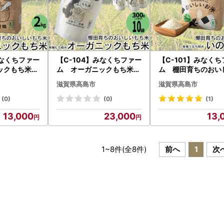
みなくちファー
【C-104】みなくちファー
【C-101】みなく
ニックもち米
ム オーガニックもち米
ム 棚田育ちのおい
 有機もち精
滋賀羽二重糯 有機もち精
米 いのちの壱 有
滋賀県高島市
滋賀県高島市
島屋選定品］
米 300g（2合)×10個［
ち精米 2kg［高島
高島屋選定品］
品］
(0)
(0)
(1)
13,000
23,000
13,
1
~
8
件(全
8
件)
前へ
1
次