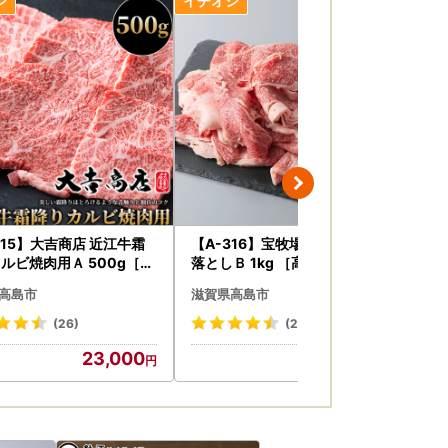
10日までに下記返送先まで送付してください。
015】大吉商店 近江牛霜
【A-316】宝牧場 近江牛切り
【M
ルビ焼肉用Ａ 500g［高
落としＢ 1kg ［高島屋選定品］
ホ
選定品］
ー
高島市
滋賀県高島市
滋
［
(26)
(24)
23,000
26,000
するものであり、それ以外の目的で使用するも
を連携して実施する洛西高島屋に通知します。