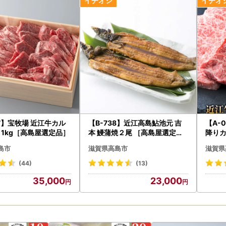
ップ特例申請書は、ご希望の方に受領証明書と共にお送りいたします。
ップ特例申請書は、必要情報を記載の上必要な添付資料を付して、1月
5日までに入金確認分：年内発送予定
6日～31日までに入金確認分：1月4日発送予定
ップ特例申請書返送先》
07】宝牧場 近江牛カル
【B-738】近江高島鮎池元 吉
【A-
333
 1kg［高島屋選定品］
本 鰻蒲焼２尾 ［高島屋選定品
降りカ
浜市沢渡町一丁目３番２８
］
島屋
島市ふるさと納税ワンストップ受付センター
島市
滋賀県高島市
滋賀県
0-25-8130
(44)
(13)
35,000
23,000
認ください】
ただいた個人情報は、寄付金の受付及び入金に係る確認・連絡等に利用
ません。
確認及び送付等を行うため「申込者情報」及び「寄付情報」等を本事業