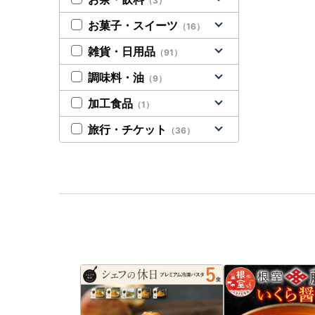
（3）
お菓子・スイーツ
（16）
雑貨・日用品
（91）
調味料・油
（9）
加工食品
（1）
旅行・チケット
（36）