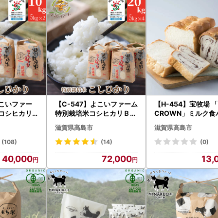
居住されている方には返礼を行いませんので、予めご了承ください。
のお問い合わせ対応について
7日から1月4日までは休業日のためお問い合わせに対応できません。お
て手続きをお願いいたします。
配送について
大変混みあうため、返礼品は記載している配送目安よりもお時間を頂戴
取り消し、返礼品の変更などは一切お受けできませんので、予めご了承
よこいファー
【C-547】よこいファーム
【H-454】宝牧場 「
米コシヒカリ
特別栽培米コシヒカリＢ
CROWN」ミルク食
kg×2） ［高
20kg（5kg×4） ［高島屋
バタートップ＆あん
滋賀県高島市
滋賀県高島市
選定品］
セット ［高島屋選定
(108)
(14)
(0)
40,000
72,000
13,