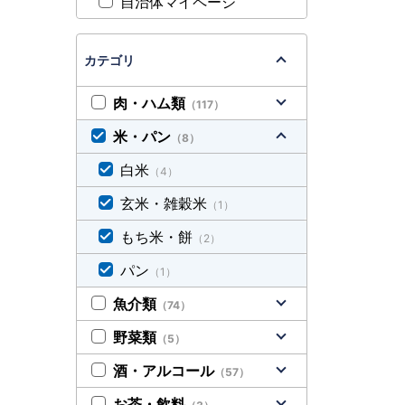
自治体マイページ
カテゴリ
肉・ハム類
（117）
米・パン
（8）
白米
（4）
玄米・雑穀米
（1）
もち米・餅
（2）
パン
（1）
魚介類
（74）
野菜類
（5）
酒・アルコール
（57）
お茶・飲料