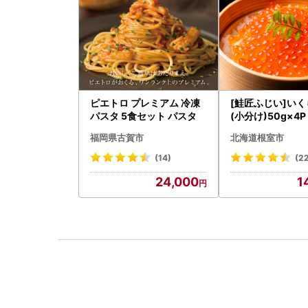
ピエトロ プレミアム 冷凍
[鮭匠ふじい]い
パスタ 5食セット パスタ
(小分け)50g×4P 
5
福岡県古賀市
北海道根室市
(14)
(2
24,000
1