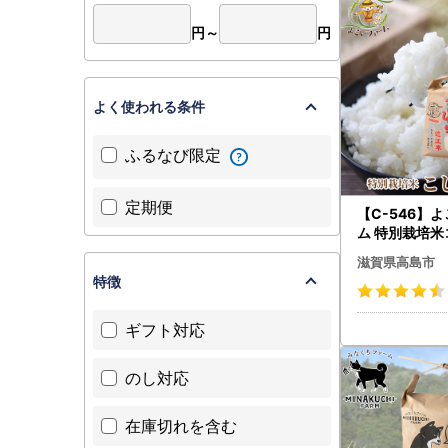
・高島市に
円～
円
○年末年始
・12月2
余裕を持っ
よく使われる条件
○返礼品の
ふるなび限定
・12月は
や、寄付の
定期便
【C-546】
ム 特別栽培
Ａ 10kg（5
滋賀県高島市
島屋選定品］
特徴
ギフト対応
のし対応
在庫切れを含む