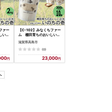
ちファー
【C-102】みなくちファー
しいお
ム 棚田育ちのおいしいお
機うる
米 いのちの壱 有機うる
滋賀県高島市
屋選定
ち精米 300g（2合)×10
個［高島屋選定品］
(0)
000
23,000
へ