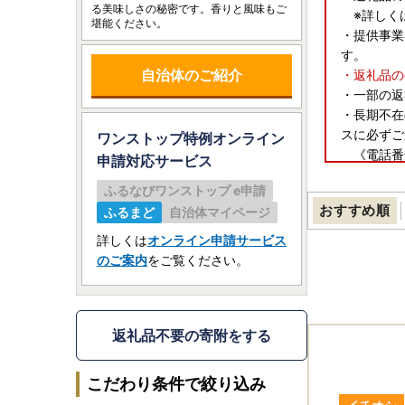
る美味しさの秘密です。香りと風味もご
※詳しく
堪能ください。
・提供事業
す。
自治体のご紹介
・返礼品の
・一部の返
・長期不在
スに必ずご
ワンストップ特例オンライン
《電話番号》
申請
対応サービス
《メールアドレ
ふるなびワンストップ e申請
・受取人様
おすすめ順
ふるまど
自治体マイページ
予めご了
・一部の返
詳しくは
オンライン申請サービス
・寄付申込
のご案内
をご覧ください。
さい。
・一部地域
【受領証と
返礼品不要の寄附をする
・受
こだわり条件で絞り込み