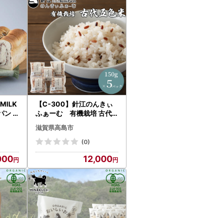
申し込みの際には、内容を十分ご確認いただき、
することがあります。また、配送に関するご希望
の上お申し込みをお願いいたします。
MILK
【C-300】針江のんきぃ
パン
ふぁーむ 有機栽培 古代
食パン
五色米 150g×5パック ［
滋賀県高島市
品］
高島屋選定品］
(0)
000
12,000