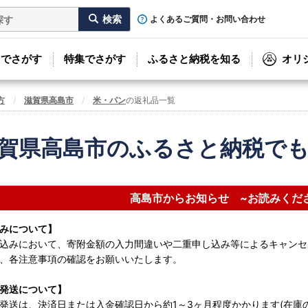
よくあるご質問・お問い合わせ
リでさがす
特集でさがす
ふるさと納税を知る
オリ
方
滋賀県高島市
米・パン
の返礼品一覧
賀県高島市のふるさと納税で
高島市からお知らせ ~お読みくだ
みについて】
込みにおいて、寄附金額の入力間違いや二重申し込み等によるキャンセ
、各注意事項の確認をお願いいたします。
発送について】
発送は、決済日または入金確認日から約1～3ヶ月程度かかります(在庫