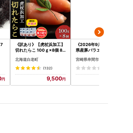
7
《訳あり》【虎杖浜加工】
《2026年9月発送》宮崎
1
切れたらこ 100ｇ×8個 80
県産豚バラエティー4.1kg
0g AK081
セット_K033-057-2609
北海道白老町
宮崎県串間市
(132)
(0)
0
9,500
24,000