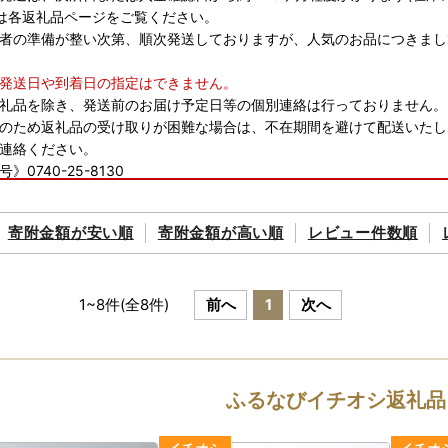
は各返礼品ページをご覧ください。
者の準備が整い次第、順次発送しておりますが、人気のお品につきまし
発送日や到着日の指定はできません。
礼品を除き、発送前のお届け予定日等の個別連絡は行っておりません。
のため返礼品の受け取りが困難な場合は、不在期間を避けて配送いたし
連絡ください。
0740-25-8130
ス》goen@city.takashima.lg.jp
のご都合で配送保管期間内に返礼品をお受取りいただけなかった場合、
寄附金額が
安い順
寄附金額が
高い順
レビュー件数順
承ください。
礼品を除き、のし・ラッピングなど、贈答対応はいたしかねます。予め
み時点で、選択可能な返礼品であっても品切れになっている可能性がご
1
~
8
件(全
8
件)
前へ
1
次へ
におきましては、お届けできない返礼品があります。詳細につきまして
特例申請書について】
領証は、入金確認後30日以内
ふるなびイチオシ返礼品