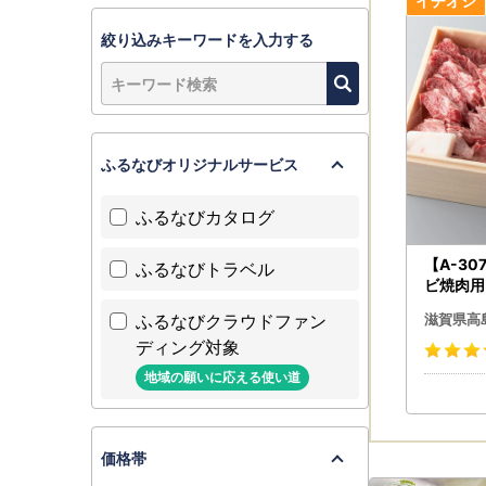
絞り込みキーワードを入力する
・ワンスト
・ワンスト
ふるなびオリジナルサービス
・12月2
・12月2
ふるなびカタログ
《ワンスト
【A-3
ふるなびトラベル
〒444-1
ビ焼肉用
愛知県高
ふるなびクラウドファン
滋賀県高
滋賀県高
TEL：074
ディング対象
地域の願いに応える使い道
【必ずご確
・お寄せい
のではあり
価格帯
・返礼品の