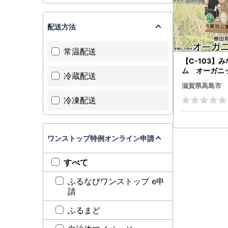
配送方法
常温配送
【C-103】
ム オーガ
冷蔵配送
滋賀羽二重糯
滋賀県高島市
米 2kg［高
冷凍配送
ワンストップ特例オンライン申請
すべて
ふるなびワンストップ e申
請
ふるまど