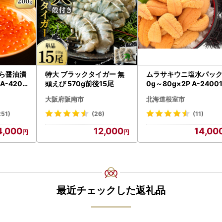
くら醤油漬
特大 ブラックタイガー 無
ムラサキウニ塩水パック
A-4209
頭えび 570g前後15尾
0g～80g×2P A-2400
大阪府阪南市
北海道根室市
251)
(26)
(11)
4,000
12,000
14,00
最近チェックした返礼品