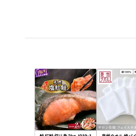
鮭 紅鮭 切り身 2kg_I019-1
泉州タオル 総パイ