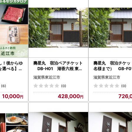
 原則として、ご入金確認後2週間程度で、返礼品とは別に郵送いたしま
ご寄附： 1月1日以降にご寄附いただいた分の書類発送は、2月より順次
について
 返礼品により異なります。各詳細ページの「配送」欄をご確認ください
よりお時間を要する場合がございます。
がある場合： 長期不在等の予定がある場合は、申込時の備考欄にご入
い。
 寄附者様のご都合（不在・住所不明等）により返礼品が返送された場
し！後からゆ
壽星丸 宿泊ペアチケット
壽星丸 宿泊チケッ
 発送完了後、お荷物伝票番号をメールにてお知らせいたします（一部
を選べる】滋
DB-H01 湖香六根 東近
名様まで） GB-F0
カタログポイ
江
香六根 東近江
滋賀県東近江市
滋賀県東近江市
認： 到着後すぐに中身をご確認ください。万が一不具合（破損・傷み
せ先までメールにてご連絡ください。
(6)
(0)
(0)
10,000
428,000
726,
イン・ワンストップ特例申請について
は、寄附者様専用ページ「自治体マイページ」を導入しています。
申請のメリット： マイナンバーカードをお持ちの方は、スマホで申請
、非常にスムーズです。
能： 寄附の一元管理、受付済書のダウンロード、寄附金証明書XMLデ