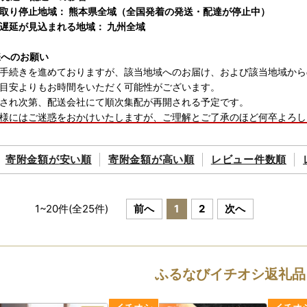
取り停止地域： 熊本県全域（全国発着の発送・配達が停止中）
遅延が見込まれる地域： 九州全域
様へのお願い
手続きを進めておりますが、該当地域へのお届け、および該当地域から
目安よりもお時間をいただく可能性がございます。
され次第、配送会社にて順次集配が再開される予定です。
様にはご迷惑をおかけいたしますが、ご理解とご了承のほど何卒よろし
輸からのご案内】
寄附金額が
安い順
寄附金額が
高い順
レビュー件数順
www.yamato-hd.co.jp/important/info_260728_2.html?_gl=1*pq
1
~
20
件(全
25
件)
前へ
1
2
次へ
中のお問い合わせ・配送について★
も、通常通り寄附受付を行っております。
は、事業者によって対応が異なりますため、
ふるなびイチオシ返礼品
ご了承のほどお願いいたします。