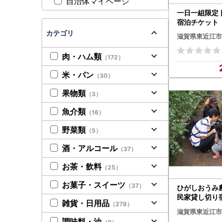
自治体マイページ
一日一組限定
宿泊チケット（
登美山荘 滋賀
カテゴリ
滋賀県東近江市
BG01 古民家
温泉 旅行
肉・ハム類
（172）
米・パン
（30）
果物類
（3）
魚介類
（16）
野菜類
（5）
酒・アルコール
（37）
お茶・飲料
（25）
お菓子・スイーツ
（37）
ひがしおうみ
民家貸し切り
雑貨・日用品
（278）
NPO法人愛
滋賀県東近江市
部 滋賀県 東近
調味料・油