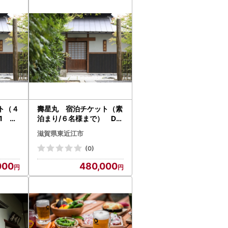
す。
開始いたします。
。なお、11月〜12月は申込集中により、お届
力いただくか、お早めにお問い合わせ先までご
合、再送はいたしかねます。
ト（４
壽星丸 宿泊チケット（素
、通知対象外の品がございます）。
1 湖
泊まり/６名様まで） DH
02 湖香六根 東近江
滋賀県東近江市
等）があった場合は、現物の画像を添付の上、
(0)
000
480,000
が完結します。紙の申請書・添付書類の郵送が
ータの取得などが可能です。