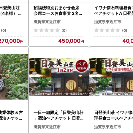
 日登美山荘
招福楼特別おまかせ会席
イワナ懐石料理昼食
4名様） 日
会席コースお食事券 2名様
ペアチケットA 日登
県 東近江市
株式会社招福楼 滋賀県 東
滋賀県 東近江市 D2
滋賀県東近江市
滋賀県東近江市
 旅館 宿泊券
近江市 DE02 懐石料理 ペ
料理 昼食 ランチ ペ
アチケット 記念日 ディナ
ット 食事券 料理 魚 
(0)
(0)
(0)
ー
270,000
450,000
40,
農業体験＆古
一日一組限定「日登美山荘
日登美山荘 イワナ懐
宿泊チケット
」宿泊ペアチケット 日登
理昼食コースペアチ
のまちエコ倶楽
美山荘 滋賀県 東近江市 AF
B 日登美山荘 滋賀県
滋賀県東近江市
滋賀県東近江市
江市 F24 宿
07 宿泊券 旅行 ペア 招待券
江市 D-E16 懐石料