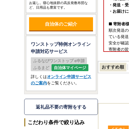
お返し。寝心地抜群の高反発敷布団な
・発送・受
ど、日用品も豊富です。
・お届けに
自治体のご紹介
■ 寄附者
順次発送の
ている発送
安全が確認
ワンストップ特例オンライン
寄附者の皆
申請
対応サービス
ふるなびワンストップ e申請
【ヤマト運
おすすめ順
ふるまど
自治体マイページ
https://
NzU5
詳しくは
オンライン申請サービス
のご案内
をご覧ください。
★お盆期間
お盆期間中
返礼品不要の寄附をする
返礼品発送
あらかじめ
こだわり条件で絞り込み