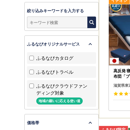
《8月6日(
お盆明けの
絞り込みキーワードを入力する
《お問い合
8/5(水)〜8
※お問い合
ふるなびオリジナルサービス
ふるなびカタログ
詳しくは『
高反発 
ふるなびトラベル
布団「プ
業株式会
ふるなびクラウドファン
【お申込み
滋賀県東
08 高
ディング対象
ングル 
■ 寄附申
臭 腰痛 
地域の願いに応える使い道
寝姿勢サ
キャンセル
厚さ10c
さい。
価格帯
■ 書類（