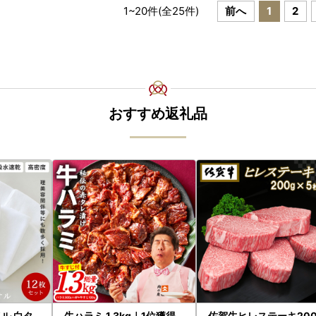
1
~
20
件(全
25
件)
前へ
1
2
おすすめ返礼品
ル 白タ
牛ハラミ 1.3kg｜1位獲得
佐賀牛ヒレステーキ200