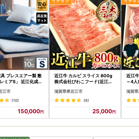
木)～8月16日(日)受付分》
8月17日(月)より順次発送いたします。
わせ窓口 営業日》
/7(金)、8/10(月)、8/12(水)、8/17(月)以降
わせメールについて、営業日に順次対応いたします。お急ぎの場合は営
自治体情報』の『最新情報』をご覧ください。
寝具 ブレスエアー製 敷
近江牛 カルビ スライス 800g
近江牛
レミアS」 近江化成工
株式会社びわこフード(近江牛
～4人
社 滋賀県 東近江市 AE
専門店 万葉) 滋賀県 東近江市 B
江市 
いただく前に必ず下記をご確認ください】
近江市
滋賀県東近江市
滋賀県
反発敷布団 マットレス シ
-E05 焼肉 牛丼 炒め物 和牛 牛
すきや
体圧分散 洗える 抗菌 防
肉 A5 A4 大容量 国産
5ラン
(10)
(8)
込について
肩こり 通気性 国産 快眠
150,000
25,000
ポート 三つ折り 高級
・変更： 寄附者様のご都合による寄附申込のキャンセル、返礼品の変
m
受領証明書・ワンストップ申請書）について