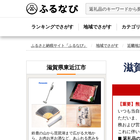
ランキングでさがす
地域でさがす
カテゴ
ふるさと納税サイト「ふるなび」
地域でさがす
近畿地
滋
滋賀県東近江市
【重要】熊
いつも当自
ただいま、
務および営
これに伴い
鈴鹿の山から琵琶湖まで広がる大地か
ら、お肉お米お酒など、あふれる恵みを
■ 返礼品