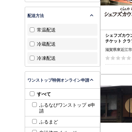
【自治体マ
配送方法
※従来通り
※ワンスト
常温配送
シェフズカウ
チケット ク
■ お問い
冷蔵配送
日市の杜 滋賀
滋賀県東近江市
現在、メー
C-E20 デザ
順次対応し
冷凍配送
パティシエ ス
ット 体験 ギ
【寄附申込
ワンストップ特例オンライン申請
東近江市ふ
TEL： 050
すべて
Email：
hig
受付時間： 
ふるなびワンストップ e申
請
ふるまど