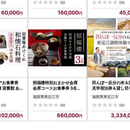
農業体験 古民
古民家 貸切 一棟貸し 歴史
裏 岩魚 イワナ 食事
(0)
(0)
(0)
隠れ家
チ ペアチケット 体験
60,000
160,000
45,
券
アお食事券
招福楼特別おまかせ会席
田んぼ一反分の米＆
 迎賓館 あ
会席コースお食事券 3名様
見学宿泊券＆貸し切
東近江市 AO
株式会社招福楼 滋賀県 東
シー券 株式会社TKS
滋賀県東近江市
滋賀県東近江市
理 和食 ペアチ
近江市 FF01 懐石料理 食事
県 東近江市 CCC-D0
 お食事券 ギ
券 3名様 記念日 お祝い
レフィール湖東 米 30
(0)
(0)
(0)
レストラン 招
0袋 宿泊券 ペア 観光
102,000
660,000
3,334,
シー 貸切 滋賀 一反