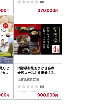
券 ラン
家族旅行 グループ旅行 古
(0)
 宿泊
民家 貸切 一棟貸し
000
370,000
田んぼ
招福楼特別おまかせ会席
りタク
会席コースお食事券 4名様
 滋賀
株式会社招福楼 滋賀県 東
滋賀県東近江市
1 ク
近江市 IO01 懐石料理 食事
kg 4
券 4名様 記念日 お祝い 老
(0)
 タク
舗 招待券 接待 親族
000
900,000