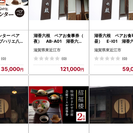
イページ】
https://mypg.jp/
（※初めての方はアカウント登録が必要で
「紙の書類郵送」による申請も可能です。
ップ特例申請の期限（必着）は、ご寄附翌年の1月10日です。
ンター ペア
湖香六根 ペアお食事券（
湖香六根 ペアお食
ラブハリエ八
夜） AB-A01 湖香六根
昼） E-I01 湖香
合わせ先
県 東近江市
東近江
近江
滋賀県東近江市
滋賀県東近江市
ルでのお問い合わせを多数いただいており、回答まで数日（混雑時は1
ート デセール
ておりますので、何卒ご容赦ください。
イーツ チケ
(0)
(0)
(0)
フト
35,000
121,000
59,
・返礼品・書類に関するお問い合わせ】
るさと寄附運営事務局
-3529-0540
ashiomifurusato-tax@ritagroup.co.jp
平日 9:00～17:15（土日祝・年末年始を除く）