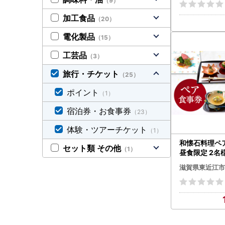
（9）
泊券 体験型 
家 貸切 滋賀
加工食品
（20）
電化製品
（15）
工芸品
（3）
旅行・チケット
（25）
ポイント
（1）
宿泊券・お食事券
（23）
体験・ツアーチケット
（1）
和懐石料理ペ
セット類 その他
（1）
昼食限定 2名様
けくれ 滋賀県 
滋賀県東近江市
-B01 懐石料
ケット ランチ
フト 食事券 
待券