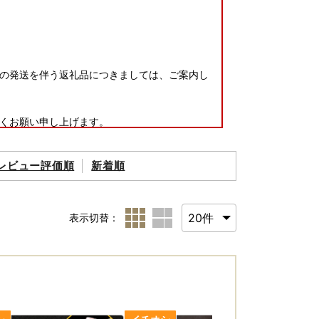
の発送を伴う返礼品につきましては、ご案内し
くお願い申し上げます。
レビュー評価順
新着順
ch3c*_gcl_au*MTM2NjYzNTE5OC4xNzg1Mjc5
表示切替：