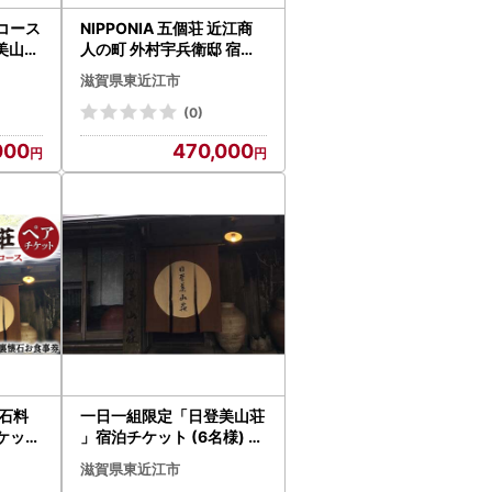
コース
NIPPONIA 五個荘 近江商
美山荘
人の町 外村宇兵衛邸 宿泊
0 懐石
チケット（4名） 株式会社
滋賀県東近江市
アチケ
いろは 滋賀県 東近江市 DG
和食
01 宿泊 旅行 観光 古民家
(0)
ホテル 旅館 近江商人
000
470,000
石料
一日一組限定「日登美山荘
ケット
」宿泊チケット (6名様) 日
 東近
登美山荘 滋賀県 東近江市
滋賀県東近江市
理 囲炉
CG02 宿泊券 旅行 招待券