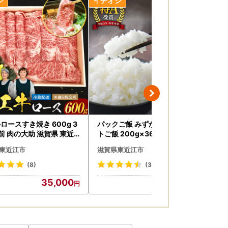
業日にお電話にてご連絡ください。
ロースすき焼き 600g 3
パックご飯 みずかがみ レトル
【
前 肉の大助 滋賀県 東近
トご飯 200g×36個 米 お米 簡
り
C-E14 和牛 牛肉 すき焼き
単 白米 レンジ パックライス ご
江
東近江市
滋賀県東近江市
滋
き ロース肉 霜降り A4 A
はんパック B02 JAグリーン近
ク 高級 ブランド牛
江 東近江 ご飯 ご飯パック パッ
(8)
(39)
ク レトルト
35,000
20,000
更等はいたしかねます。あらかじめご了承くだ