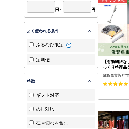
発送時期：
1月以降の
円～
円
■ 返礼品
配送予定：
よく使われる条件
けまで通常
受取不可日
ふるなび限定
連絡くださ
再送不可：
定期便
【有効期限な
発送連絡：
っくり特産品
賀県東近江市
滋賀県東近江市
到着後の確
ント
特徴
お問い合わ
ギフト対応
■ オンラ
東近江市で
オンライン
のし対応
不要になり
その他の機
在庫切れを含む