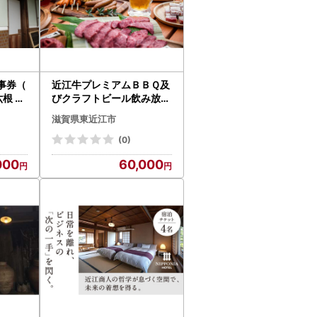
す）
事券（
近江牛プレミアムＢＢＱ及
六根 東
びクラフトビール飲み放題
チケット（３名様用） F
滋賀県東近江市
週間程度）お時間を要する場合がございます。
20 パンカフェＫＯＫＯ
Ｎ～江近～ 東近江
(0)
000
60,000