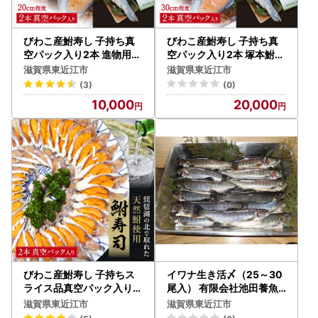
びわこ産鮒寿し 子持ち真
びわこ産鮒寿し 子持ち真
空パック入り2本 進物用箱
空パック入り2本 塚本鮒寿
付き 塚本鮒寿し店 滋賀県
し店 滋賀県 東近江市 B23
滋賀県東近江市
滋賀県東近江市
東近江市 A32 鮒寿司 鮒寿
鮒寿し 鮒寿司 鮒ずし 子持
(3)
(0)
し 寿司 魚介類 和食 ギフト
ち 珍味 おつまみ お取り寄
10,000
20,000
おつまみ ご飯のお供
せ グルメ 乳酸菌 琵琶湖 天
然 伝統製法
びわこ産鮒寿し 子持ちス
イワナ生き活〆（25～30
ライス品真空パック入り2
尾入） 有限会社池田養魚
本 塚本鮒寿し店 滋賀県 東
場 滋賀県 東近江市 C-D12
滋賀県東近江市
滋賀県東近江市
近江市 A33 滋賀 名物 鮒寿
イワナ 岩魚 川魚 魚 釣り