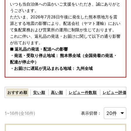
いつも当自治体への温かいご支援をいただき、誠にありがと
うございます。
ただいま、2026年7月28日午後に発生した熊本県地方を震
源とする地震の影響により、配送会社（ヤマト運輸）におい
て集配業務および営業所の運用に制限が生じております。
これに伴い、返礼品の発送・お届けに関して以下の通り影響
が出ております。
■ 返礼品の発送・配送への影響
・発送・受取り停止地域： 熊本県全域（全国発着の発送・
配達が停止中）
・お届けに遅延が見込まれる地域： 九州全域
■ 寄附者様へのお願い
順次発送の手続きを進めておりますが、該当地域へのお届
おすすめ順
安い順
高い順
レビュー件数順
レビュー評価順
け、および該当地域からの発送を伴う返礼品につきまして
は、ご案内している発送目安よりもお時間をいただく可能性
がございます。
1
~
16
件(全
16
件)
表示切替：
安全が確認され次第、配送会社にて順次集配が再開される予
定です。
寄附者の皆様にはご迷惑をおかけいたしますが、ご理解とご