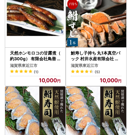
東近江市ふるさと寄附運営事務局
TEL： 050-3529-0540
Email：
higashiomifurusato-tax@ritagroup.co.jp
受付時間： 平日 9:00～17:15（土日祝・年末年始を除く）
天然ホンモロコの甘露煮（
鮒寿し子持ち 丸1本真空パ
約300g） 有限会社鳥善
ック 村井水産有限会社 滋
滋賀県 東近江市 A34 ホン
賀県 東近江市 A22 鮒寿し
滋賀県東近江市
滋賀県東近江市
モロコ 甘露煮 琵琶湖 湖魚
鮒寿司 鮒ずし 子持ち 珍味
(1)
(5)
ご飯のお供
おつまみ 発酵食品 乳酸菌
10,000
10,000
琵琶湖 郷土料理 お取り寄
せ グルメ