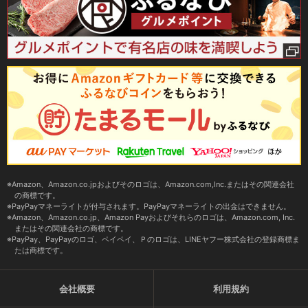
Amazon、Amazon.co.jpおよびそのロゴは、Amazon.com,Inc.またはその関連会社
の商標です。
PayPayマネーライトが付与されます。PayPayマネーライトの出金はできません。
Amazon、Amazon.co.jp、Amazon Payおよびそれらのロゴは、Amazon.com, Inc.
またはその関連会社の商標です。
PayPay、PayPayのロゴ、ペイペイ、Ｐのロゴは、LINEヤフー株式会社の登録商標ま
たは商標です。
会社概要
利用規約