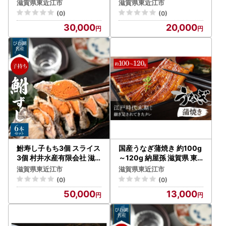
滋賀県 東近江市 C26 鮒寿
賀県 東近江市 B15 ふなず
オンライン申請のメリット： マイナンバーカードをお持ち
滋賀県東近江市
滋賀県東近江市
司 発酵食品 珍味 ご当地グ
し 鮒ずし 珍味 発酵食品 伝
の方は、スマホで申請が完結します。紙の申請書・添付書類
(0)
(0)
ルメ お取り寄せ
統料理 郷土料理 乳酸菌 健
の郵送が不要になり、非常にスムーズです。
30,000
20,000
康 美容 滋賀名産
その他の機能： 寄附の一元管理、受付済書のダウンロー
ド、寄附金証明書XMLデータの取得などが可能です。
【自治体マイページ】
https://mypg.jp/
（※初めての方はア
カウント登録が必要です）
※従来通り「紙の書類郵送」による申請も可能です。
※ワンストップ特例申請の期限（必着）は、ご寄附翌年の1月
10日です。
鮒寿し子もち3個 スライス
国産うなぎ蒲焼き 約100g
■ お問い合わせ先
3個 村井水産有限会社 滋
～120g 納屋孫 滋賀県 東
賀県 東近江市 E16 鮒ずし
近江市 A-C06 うなぎ 蒲焼
現在、メールでのお問い合わせを多数いただいており、回答
滋賀県東近江市
滋賀県東近江市
ふなずし 郷土料理 発酵食
き ウナギ 鰻 惣菜 ギフト
まで数日（混雑時は1週間程度）お時間を要する場合がござ
(0)
(0)
品 珍味 子持ち 乳酸菌 美容
お取り寄せ 和食 土用丑の
います。順次対応しておりますので、何卒ご容赦ください。
50,000
13,000
健康
日
【寄附申込・返礼品・書類に関するお問い合わせ】