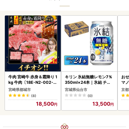
牛肉 宮崎牛 赤身＆霜降り 1
キリン 氷結無糖レモン7％
おせ
kg 牛肉〔18E-N2-002-1
350ml×24本｜氷結 チュ
マノ
kg-S4A6-CF〕
ーハイ 仙台市
宮崎県都城市
宮城県仙台市
京都
(8)
(0)
18,500
13,500