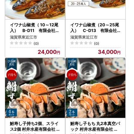
■ 返礼品について
配送予定： 返礼品により異なります。各詳細ページの「配
送」欄をご確認ください。なお、11月〜12月は申込集中によ
り、お届けまで通常よりお時間を要する場合がございます。
イワナ山椒煮（ 10～12尾
イワナ山椒煮（20～25尾
受取不可日がある場合： 長期不在等の予定がある場合は、
入） B-D11 有限会社池
入） C-D13 有限会社
田養魚場 東近江
池田養魚場 東近江
申込時の備考欄にご入力いただくか、お早めにお問い合わせ
滋賀県東近江市
滋賀県東近江市
先までご連絡ください。
(0)
(0)
24,000
34,000
再送不可： 寄附者様のご都合（不在・住所不明等）により
返礼品が返送された場合、再送はいたしかねます。
発送連絡： 発送完了後、お荷物伝票番号をメールにてお知
らせいたします（一部、通知対象外の品がございます）。
到着後の確認： 到着後すぐに中身をご確認ください。万が
一不具合（破損・傷み等）があった場合は、現物の画像を添
付の上、お問い合わせ先までメールにてご連絡ください。
■ オンライン・ワンストップ特例申請について
東近江市では、寄附者様専用ページ「自治体マイページ」を
鮒寿し子持ち2個、スライ
鮒寿し子もち 丸2本真空パ
導入しています。
ス2個 村井水産有限会社
ック 村井水産有限会社 滋