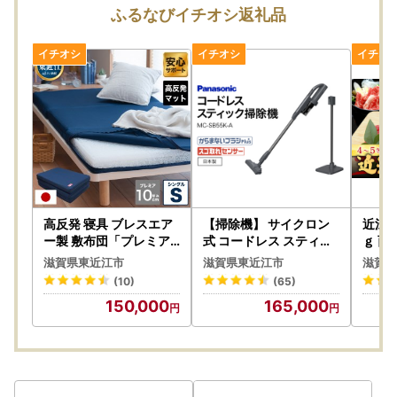
了承のほど何卒よろしくお願い申し上げます。
ふるなびイチオシ返礼品
【ヤマト運輸からのご案内】
https://www.yamato-hd.co.jp/important/info_260728_
2.html?_gl=1*pqch3c*_gcl_au*MTM2NjYzNTE5OC4xN
zg1Mjc5NzU5
★お盆期間中のお問い合わせ・配送について★
お盆期間中も、通常通り寄附受付を行っております。
返礼品発送は、事業者によって対応が異なりますため、
高反発 寝具 ブレスエア
【掃除機】 サイクロン
近江牛
あらかじめご了承のほどお願いいたします。
ー製 敷布団「プレミアS
式 コードレス スティッ
ｇ 西
」 近江化成工業株式会
ク 掃除機【MC-SB55K
近江市
滋賀県東近江市
滋賀県東近江市
滋賀県
社 滋賀県 東近江市 AE0
-A】 Panasonic AF-E0
肉 切
《8月6日(木)～8月16日(日)受付分》
(10)
(65)
8 高反発敷布団 マット
9
焼き 
お盆明けの8月17日(月)より順次発送いたします。
150,000
165,000
レス シングル 体圧分散
り寄せ
洗える 抗菌 防臭 腰痛 肩
《お問い合わせ窓口 営業日》
こり 通気性 国産 快眠 寝
8/5(水)〜8/7(金)、8/10(月)、8/12(水)、8/17(月)以降
姿勢サポート 三つ折り
高級 厚さ10cm
※お問い合わせメールについて、営業日に順次対応いたしま