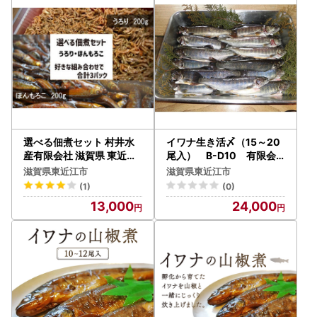
す。お急ぎの場合は営業日にお電話にてご連絡ください。
詳しくは『自治体情報』の『最新情報』をご覧ください。
【お申込みいただく前に必ず下記をご確認ください】
選べる佃煮セット 村井水
イワナ生き活〆（15～20
■ 寄附申込について
産有限会社 滋賀県 東近江
尾入） B-D10 有限会
市 A-C03 佃煮 湖魚 本も
社池田養魚場 東近江
キャンセル・変更： 寄附者様のご都合による寄附申込のキ
滋賀県東近江市
滋賀県東近江市
ろこ ウロリ ご飯のお供 お
ャンセル、返礼品の変更等はいたしかねます。あらかじめご
(1)
(0)
取り寄せ
了承ください。
13,000
24,000
■ 書類（受領証明書・ワンストップ申請書）について
発送時期： 原則として、ご入金確認後2週間程度で、返礼品
とは別に郵送いたします。
1月以降のご寄附： 1月1日以降にご寄附いただいた分の書類
発送は、2月より順次開始いたします。