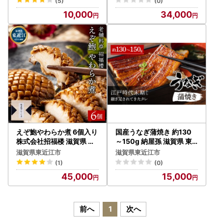
(5)
(0)
司 ふなずし 子持ち スライ
渓流 活魚 活〆 養殖 塩焼き
10,000
34,000
ス 天然 発酵食品 伝統 乳酸
炭火焼き 燻製 骨酒 滋賀 鈴
菌 おつまみ お土産 珍味
鹿山脈
えぞ鮑やわらか煮 6個入り
国産うなぎ蒲焼き 約130
株式会社招福楼 滋賀県 東
～150g 納屋孫 滋賀県 東
近江市 D-E04 えぞ鮑 柔ら
近江市 A-E10 うなぎ 鰻 蒲
滋賀県東近江市
滋賀県東近江市
か煮 鮑 鮑煮 6個入り あわ
焼き 国産 国内産 土用丑の
(1)
(0)
び アワビ 旨味 和食 懐石料
日 鰻重 鰻丼 炭火焼き 専門
45,000
15,000
理 滋賀県 東近江市 招福楼
うなぎ専門店 蒲焼 特産品
贈答品 ギフト お取り寄せ
ご飯のお供 名産品 炭火
ご飯のお供 高級食材
前へ
1
次へ