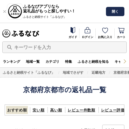
ふるなびアプリなら
返礼品がもっと探しやすい！
開く
ふるさと納税サイト「ふるなび」
ガイド
ログイン
お気に入り
カート
キーワードを入力
ランキング
地域一覧
カテゴリ
特集
ふるさと納税を知る
キャンペ
ふるさと納税サイト「ふるなび」
地域でさがす
近畿地方
京都府京
京都府京都市の返礼品一覧
おすすめ順
安い順
高い順
レビュー件数順
レビュー評価順