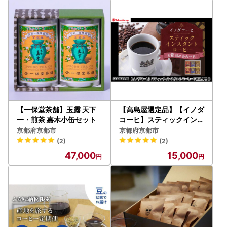
【一保堂茶舗】玉露 天下
【高島屋選定品】【イノダ
一・煎茶 嘉木小缶セット
コーヒ】スティックインス
タントコーヒー6箱詰合せ
京都府京都市
京都府京都市
B
(2)
(2)
47,000
15,000