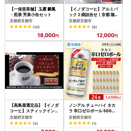
【一保堂茶舗】玉露 麟鳳
【イノダコーヒ】アルミパ
・煎茶 芳泉小缶セット
ック２袋詰合せ｜京都 珈
琲 人気ブランド レギュラ
京都府京都市
京都府京都市
ーコーヒー
(10)
(8)
18,000
12,000
【高島屋選定品】【イノダ
ノンアル チューハイ タカ
コーヒ】スティックインス
ラ 辛口ゼロボール 500ml
タントコーヒー3箱詰合せ
×24本 ノンアル
京都府京都市
京都府京都市
(3)
(1)