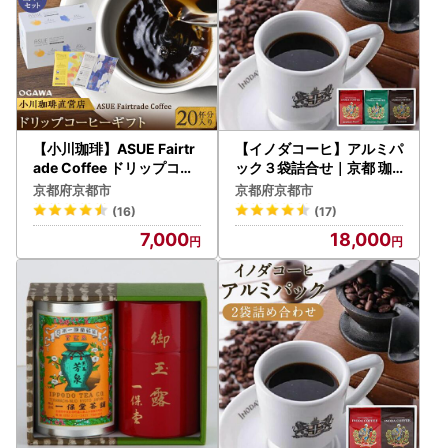
【小川珈琲】ASUE Fairtr
【イノダコーヒ】アルミパ
ade Coffee ドリップコー
ック３袋詰合せ｜京都 珈
ヒー（20杯分)｜京都 人気
琲 人気ブランド レギュラ
京都府京都市
京都府京都市
ブランド コーヒー
ーコーヒー
(16)
(17)
7,000
18,000