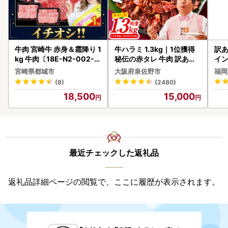
牛肉 宮崎牛 赤身＆霜降り 1
牛ハラミ 1.3kg｜1位獲得
訳あ
kg 牛肉〔18E-N2-002-1
秘伝の赤タレ 牛肉 訳あり
イン
kg-S4A6-CF〕
焼肉 BBQ
宮崎県都城市
大阪府泉佐野市
福岡
(8)
(2480)
18,500
15,000
最近チェックした返礼品
返礼品詳細ページの閲覧で、ここに履歴が表示されます。