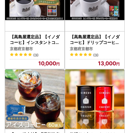
【高島屋選定品】【イノダ
【高島屋選定品】【イノダ
コーヒ】インスタントコー
コーヒ】ドリップコーヒー
ヒー（瓶入り）2本詰合せ
4袋詰合せ
京都府京都市
京都府京都市
A
(3)
(3)
10,000
13,000