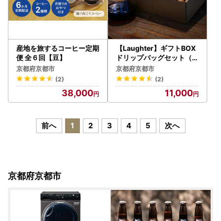
産地を旅するコーヒー定期
【Laughter】ギフトBOX
便 全６回【豆】
ドリップバッグセット（3
種15個入り）
京都府京都市
京都府京都市
(2)
(2)
38,000
11,000
前へ
1
2
3
4
5
次へ
京都府京都市