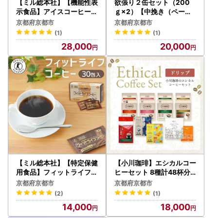
【ミル総本社】【機能性表
欲張り２缶セット（200
示食品】アイスコーヒー（
ｇ×2）【中挽き（ペーパ
60袋入）
ードリップ用）】
京都府京都市
京都府京都市
(1)
(1)
28,000
20,000
【ミル総本社】【特定保健
【小川珈琲】エシカルコー
用食品】フィットライフコ
ヒーセット 8種計48杯分
ーヒー（30包入）
｜ 京都 人気ブランド ドリ
京都府京都市
京都府京都市
ップ コーヒー
(2)
(1)
14,000
18,000