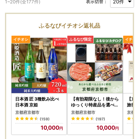
1
~
20
件(全
177
件)
表示切替：
ふるなびイチオシ返礼品
日本酒 匠 3種飲み比べ
【有効期限なし！後から
【京都
日本酒 京姫
ゆっくり特産品を選べる
旅行券
】京都府京都市カタログ
有効期
京都府京都市
京都府京都市
京都府
ポイント
観光 
(159)
(197)
館 チ
10,000
10,000
カップ
京都