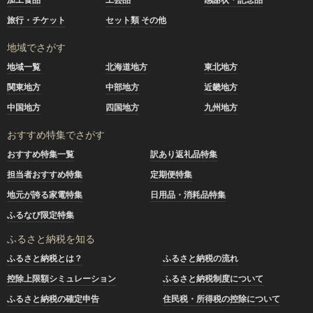
旅行・チケット
セット類 その他
地域でさがす
地域一覧
北海道地方
東北地方
関東地方
中部地方
近畿地方
中国地方
四国地方
九州地方
おすすめ特集でさがす
おすすめ特集一覧
訳あり返礼品特集
担当者おすすめ特集
定期便特集
地元が誇る家電特集
日用品・消耗品特集
ふるなび限定特集
ふるさと納税を知る
ふるさと納税とは？
ふるさと納税の流れ
控除上限額シミュレーション
ふるさと納税制度について
ふるさと納税の確定申告
住民税・所得税の控除について