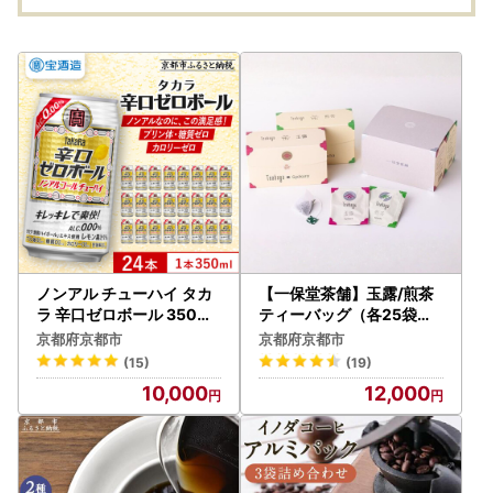
ノンアル チューハイ タカ
【一保堂茶舗】玉露/煎茶
ラ 辛口ゼロボール 350ml
ティーバッグ（各25袋入
×24本 ノンアル
り）
京都府京都市
京都府京都市
(15)
(19)
10,000
12,000