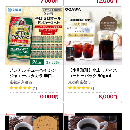
7,000
12,000
ノンアル チューハイ ジン
【小川珈琲】水出しアイス
ジャエール タカラ 辛口ゼ
コーヒーパック 50g×4袋(
ロボール 350ml×24本 ノ
約3200ml相当)｜OGAW
京都府京都市
京都府京都市
ンアル
A コーヒーブランド 人気
(1)
(1)
セット
10,000
8,000