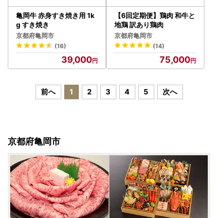
亀岡牛 赤身すき焼き用 1k
【6回定期便】鶏肉 和牛と
g すき焼き
地鶏 訳あり鶏肉
京都府亀岡市
京都府亀岡市
(16)
(14)
39,000
75,000
前へ
1
2
3
4
5
次へ
京都府亀岡市