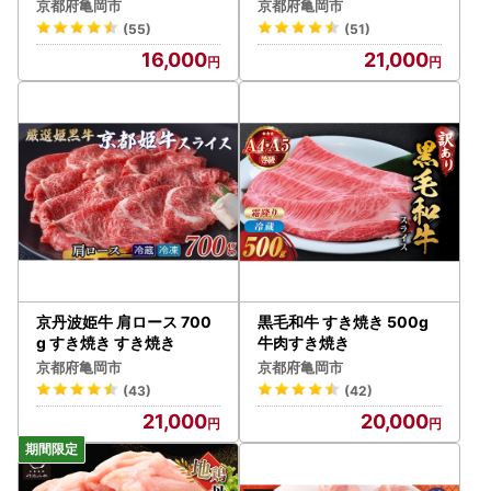
チキン
京都府亀岡市
京都府亀岡市
(55)
(51)
16,000
21,000
京丹波姫牛 肩ロース 700
黒毛和牛 すき焼き 500g
g すき焼き すき焼き
牛肉すき焼き
京都府亀岡市
京都府亀岡市
(43)
(42)
21,000
20,000