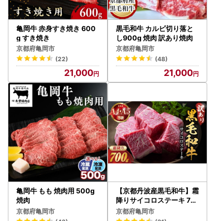
亀岡牛 赤身すき焼き 600
黒毛和牛 カルビ切り落と
g すき焼き
し900g 焼肉 訳あり焼肉
京都府亀岡市
京都府亀岡市
(22)
(48)
21,000
21,000
亀岡牛 もも 焼肉用 500g
【京都丹波産黒毛和牛】霜
焼肉
降りサイコロステーキ 70
0g 訳ありステーキ
京都府亀岡市
京都府亀岡市