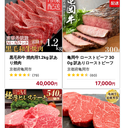
■フルーツ・野菜等の返礼品について
天災・天候等諸事情の影響による収穫量の激減、著しい品質
問題などが生じた場合には、
発送順延・発送不可となる場合がございます。
発送不可となった場合には別の返礼品を代品としてお送りす
るなどの対応をさせていただきます。
【ワンストップ特例申請書について】
ワンストップ特例申請書は、寄附金受領証明書とともにお送
黒毛和牛 焼肉用1.2kg 訳あ
亀岡牛 ローストビーフ 30
りしています。
り焼肉
0g 訳ありローストビーフ
ワンストップ特例申請書、寄附金受領証明書ともに、お申込
京都府亀岡市
京都府亀岡市
後（ご入金後）2週間程度でお手元に到着するようにお送り
(79)
(60)
しています。
40,000
17,000
ワンストップ特例申請書は、予めご寄附者様の情報を印字し
てお送りしていますので、申請される場合は、内容の確認と
（万が一、誤りがあればお手数ですが御寄附者者様にて訂正
してください）、チェック箇所へのチェックの記入と、押
印、マイナンバー関係の書類を添えて、同封の返信用封筒で
お送りください。