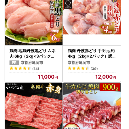
鶏肉 地鶏丹波黒どり ムネ
鶏肉 丹波赤どり 手羽元 約
肉 6kg（2kg×3パック）
4kg（2kg×2パック）訳
訳あり鶏肉
あり鶏肉
京都府亀岡市
京都府亀岡市
(14)
(39)
11,000
12,000