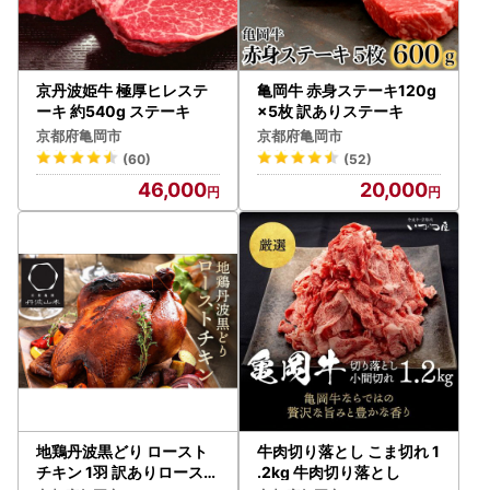
［送付先］
〒320-8790
日本郵便株式会社 宇都宮中央郵便局
私書箱第64 号 株式会社新朝プレス
京丹波姫牛 極厚ヒレステ
亀岡牛 赤身ステーキ120g
亀岡市ふるさと納税サポートセンター宛
ーキ 約540g ステーキ
×5枚 訳ありステーキ
京都府亀岡市
京都府亀岡市
ふるさと納税に関するお問い合わせは株式会社新朝プレスが
(60)
(52)
対応いたします。
46,000
20,000
TEL：0120-415-140
MAIL：f262064-kameoka-cs@mlosjapan.com
対応時間：8:30～17:30（土日祝日を除く）
※1月1日～4日は年始休業になっております。
地鶏丹波黒どり ロースト
牛肉切り落とし こま切れ 1
チキン 1羽 訳ありロースト
.2kg 牛肉切り落とし