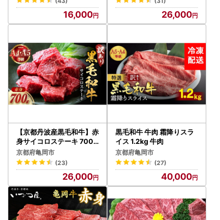
(43)
(31)
16,000
26,000
【京都丹波産黒毛和牛】赤
黒毛和牛 牛肉 霜降りスラ
身サイコロステーキ 700g
イス 1.2kg 牛肉
訳ありステーキ
京都府亀岡市
京都府亀岡市
(23)
(27)
26,000
40,000