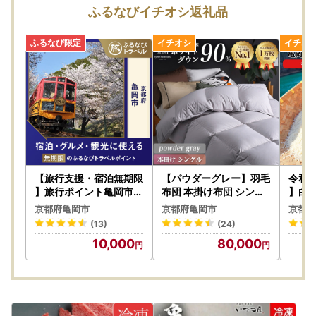
ふるなびイチオシ返礼品
【返礼品のお届けについて】
配送期日は、あくまで目安です。
同日にお申込いただいた場合でも、発送の準備の状況によ
り、別々に配送される場合がございます。
【返礼品のお申込みについて】
■寄付者様ご都合での受け取り不可について
長期不在など、寄付者様のご都合でお受け取りができなかっ
た場合の再送はいたしかねます。
お受け取りできない期間がある場合には、お手数ですが
お申し込み時に「備考欄」へご記入いただき、必ずお知らせ
【旅行支援・宿泊無期限
【パウダーグレー】羽毛
令和
くださいますようお願いいたします。
】旅行ポイント亀岡市ふ
布団 本掛け布団 シング
】白米
るなびトラベルポイント
ル アクア
精米 
京都府亀岡市
京都府亀岡市
京都府
■確認・案内メールについて
(13)
(24)
お申込み・決済完了の際には申込み確認メール、
10,000
80,000
ご予約・期間限定品につきましては発送時期案内メール
発送の際には発送案内メールをお送りしております。
必ずメールをご確認いただき、お受け取りいただきますよう
お願いいたします。