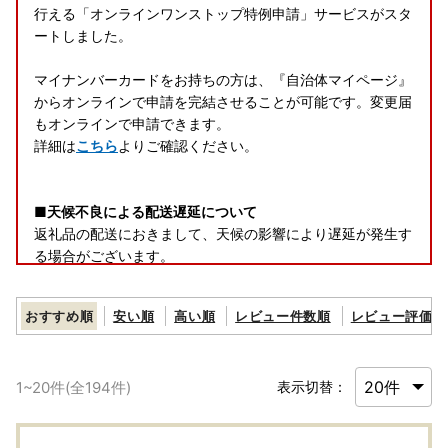
行える「オンラインワンストップ特例申請」サービスがスタ
ートしました。
マイナンバーカードをお持ちの方は、『自治体マイページ』
からオンラインで申請を完結させることが可能です。変更届
もオンラインで申請できます。
詳細は
こちら
よりご確認ください。
■天候不良による配送遅延について
返礼品の配送におきまして、天候の影響により遅延が発生す
る場合がございます。
ご迷惑をおかけしますが、何卒ご了承くださいますようお願
い申し上げます。
おすすめ順
安い順
高い順
レビュー件数順
レビュー評価順
なお、出荷後の配送状況につきましては、お手数ですが運送
会社まで直接お問い合わせください。
1
~
20
件(全
194
件)
表示切替：
―――――――――――――――――――――――――――
―――――――――――――