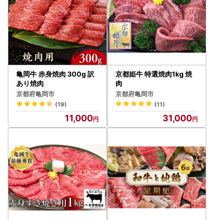
亀岡牛 赤身焼肉 300g 訳
京都姫牛 特選焼肉1kg 焼
あり焼肉
肉
京都府亀岡市
京都府亀岡市
(19)
(11)
11,000
31,000