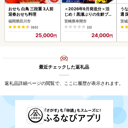
おせち 白鳥 三段重 3人前
＜2026年9月発送分＞活
うな
迎春おせち料理
じめ！黒瀬ぶりの生鮮ブリ
選 
ロイン2節（1.0kg前後）_
付き
福岡県田川市
宮崎県串間市
茨城
K001-012-2609
あり
(65)
(0)
人気
25,000
24,000
代
最近チェックした返礼品
返礼品詳細ページの閲覧で、ここに履歴が表示されます。