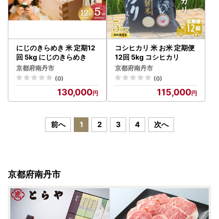
にじのきらめき 米 定期12
コシヒカリ 米 お米 定期便
回 5kg にじのきらめき
12回 5kg コシヒカリ
京都府南丹市
京都府南丹市
(0)
(0)
130,000
115,000
前へ
1
2
3
4
次へ
京都府南丹市