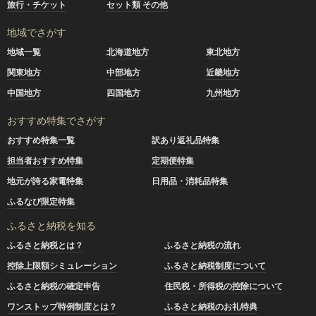
旅行・チケット
セット類 その他
地域でさがす
地域一覧
北海道地方
東北地方
関東地方
中部地方
近畿地方
中国地方
四国地方
九州地方
おすすめ特集でさがす
おすすめ特集一覧
訳あり返礼品特集
担当者おすすめ特集
定期便特集
地元が誇る家電特集
日用品・消耗品特集
ふるなび限定特集
ふるさと納税を知る
ふるさと納税とは？
ふるさと納税の流れ
控除上限額シミュレーション
ふるさと納税制度について
ふるさと納税の確定申告
住民税・所得税の控除について
ワンストップ特例制度とは？
ふるさと納税のお礼特典