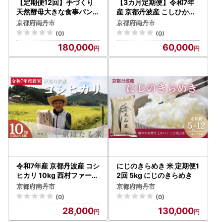
【定期便12回】手づくり
【3カ月定期便】令和7年
天然酵母大きな食事パンセ
産 京都丹波産 こしひかり
ット6種 詰め合わせ 手作
10kg 合計30kg
京都府南丹市
京都府南丹市
り 天然酵母 国産小麦 自然
(0)
(0)
発酵
180,000
60,000
令和7年産 京都丹波産 コシ
にじのきらめき 米 定期便1
ヒカリ 10kg 西村ファーム
2回 5kg にじのきらめき
京ほたる米
京都府南丹市
京都府南丹市
(0)
(0)
28,000
130,000