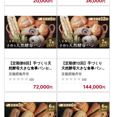
20,000
36,000
【定期便6回】手づくり天
【定期便12回】手づくり
然酵母大きな食事パンセッ
天然酵母大きな食事パンセ
ト7種 詰め合わせ 手作り
ット7種 詰め合わせ 手作り
京都府南丹市
京都府南丹市
天然酵母 国産小麦 自然発
天然酵母 国産小麦 自然発
(0)
(0)
酵
酵
72,000
144,000