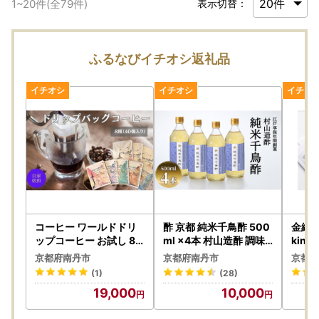
1
~
20
件(全
79
件)
表示切替：
ふるなびイチオシ返礼品
コーヒー ワールドドリ
酢 京都 純米千鳥酢 500
金継ぎキ
ップコーヒー お試し 8
ml ×4本 村山造酢 調味
kint
種 セット 自家焙煎 ドリ
料 千鳥酢 純米酢 米酢 お
キット
京都府南丹市
京都府南丹市
京都府
ップコーヒー ドリップ
酢 キヌヒカリ 2l
ト
(1)
(28)
バッグ 珈琲 コーヒー豆
19,000
10,000
珈琲豆 ドリップ コーヒ
ードリップ 個包装 詰め