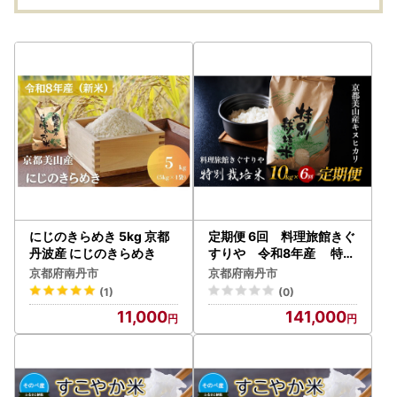
合わせ 飲み物 飲料 ドリ
ンク ブラジル コロンビ
ア エチオピア 京都
にじのきらめき 5kg 京都
定期便 6回 料理旅館きぐ
丹波産 にじのきらめき
すりや 令和8年産 特別
栽培米キヌヒカリ 10kg 新
京都府南丹市
京都府南丹市
米26
(1)
(0)
11,000
141,000