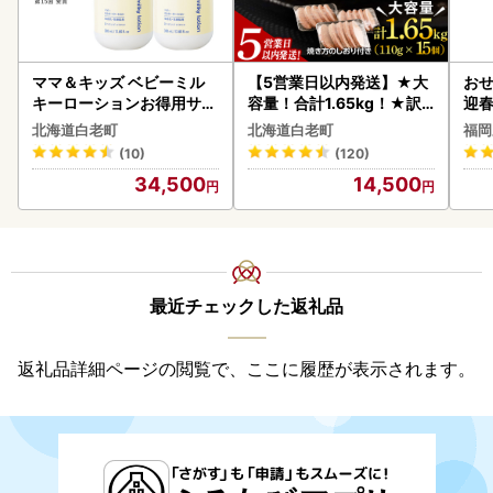
ママ＆キッズ ベビーミル
【5営業日以内発送】★大
おせ
キーローションお得用サイ
容量！合計1.65kg！★訳
迎
ズ 380ml 2本セット CH21
あり・牛の里ビーフハンバ
北海道白老町
北海道白老町
福岡
0
ーグ(110ｇ5枚入）×3 AG
(10)
(120)
058
34,500
14,500
最近チェックした返礼品
返礼品詳細ページの閲覧で、ここに履歴が表示されます。