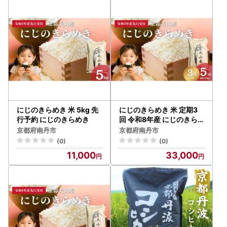
にじのきらめき 米 5kg 先
にじのきらめき 米 定期3
行予約 にじのきらめき
回 令和8年産 にじのきら
めき
京都府南丹市
京都府南丹市
(0)
(0)
11,000
33,000