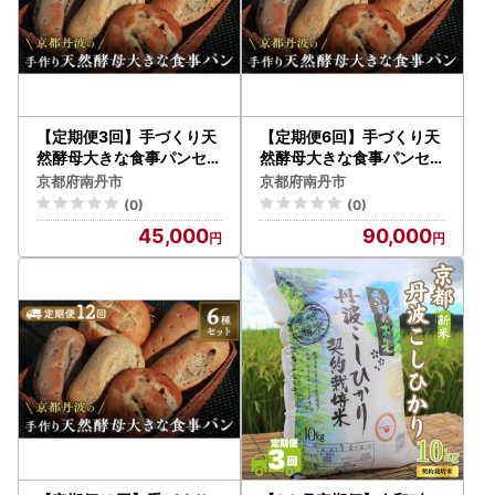
【定期便3回】手づくり天
【定期便6回】手づくり天
然酵母大きな食事パンセッ
然酵母大きな食事パンセッ
ト6種 詰め合わせ 手作り
ト6種 詰め合わせ 手作り
京都府南丹市
京都府南丹市
天然酵母 国産小麦 自然発
天然酵母 国産小麦 自然発
(0)
(0)
酵
酵
45,000
90,000