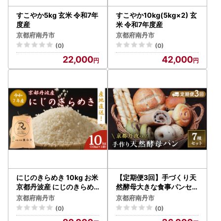
すこやか5kg 玄米 令和7年
すこやか10kg(5kg×2) 玄
度産
米 令和7年度産
京都府南丹市
京都府南丹市
(0)
(0)
22,000
42,000
にじのきらめき 10kg お米
【定期便3回】手づくり天
京都丹波産 にじのきらめ
然酵母大きな食事パンセッ
き
ト7種 詰め合わせ 手作り
京都府南丹市
京都府南丹市
天然酵母 国産小麦 自然発
(0)
(0)
酵