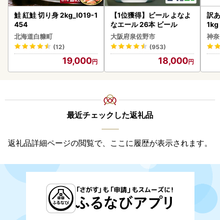
鮭 紅鮭 切り身 2kg_I019-1
【1位獲得】ビール よなよ
訳あ
454
なエール 26本 ビール
1k
北海道白糠町
大阪府泉佐野市
神奈
(12)
(953)
19,000
18,000
最近チェックした返礼品
返礼品詳細ページの閲覧で、ここに履歴が表示されます。