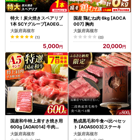
特大！炭火焼きスペアリブ
国産 鶏むね肉 6kg [AOCA
1本 SCYグループ[AOEG0
007] 胸肉
01] スペアリブ
大阪府高槻市
大阪府高槻市
(1)
(0)
5,000
20,000
国産和牛特上肩すき焼き用
熟成黒毛和牛食べ比べセッ
600g [AOAI014] 牛肉ロ
ト [AOAS003]ステーキ
ース
大阪府高槻市
大阪府高槻市