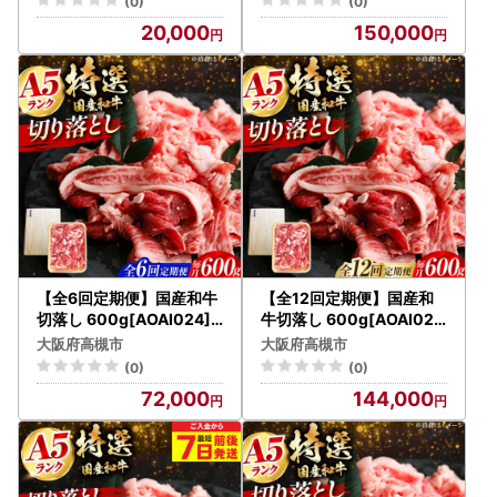
(0)
(0)
20,000
150,000
【全6回定期便】国産和牛
【全12回定期便】国産和
切落し 600g[AOAI024]
牛切落し 600g[AOAI025
牛肉切り落とし
] 牛肉切り落とし
大阪府高槻市
大阪府高槻市
(0)
(0)
72,000
144,000