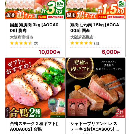
【ふるさと納税の対象となる地方団体の指定について】
高槻市は令和7年9月26日付総務大臣通知「ふるさと納税の
対象となる地方団体の指定について（通知）」にて、
地方税法（昭和25年法律第226号）第37条の2第2項及び第3
国産 鶏胸肉 3kg [AOCA0
鶏肉 むね肉 1.5kg [AOCA
14条の7第2項の規定に基づき、
06] 胸肉
005] 国産
ふるさと納税の対象となる地方団体として指定されました。
大阪府高槻市
大阪府高槻市
指定対象期間は、令和7年10月1日から令和8年9月30日まで
(7)
(4)
です。
10,000
6,000
【お問合せ先】
大阪府高槻市ふるさと納税サポート室
TEL：050-8893-1935 FAX：050-6875-5835
MAIL：takatsuki@steamship.co.jp
受付時間 9:00〜17:00
(土曜日・日曜日・祝日及び12月29日〜1月3日を除く)
合鴨スモーク２種ギフト[
シャトーブリアンヒレ ス
AODA002] 合鴨
テーキ 2枚[AOAS005] シ