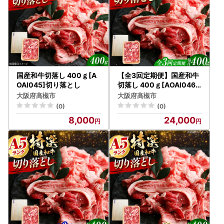
国産和牛切落し 400ｇ[A
【全3回定期便】国産和牛
OAI045]切り落とし
切落し 400ｇ[AOAI046]
切り落とし
大阪府高槻市
大阪府高槻市
(0)
(0)
8,000
24,000