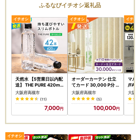
ご迷惑をおかけいたしますが、何卒ご理解のほどお願い申し
ふるなびイチオシ返礼品
上げます。
【申込内容について】
「注文者情報」を寄附者の住民票情報とみなします。
必ず「注文者情報」の氏名・住所が住民票と一致するかご確
認ください。
【ご確認事項】
・高槻市内在住の方の寄附に関しては返礼品の発送は致しま
せん。
天然水 【5営業日以内配
オーダーカーテン 仕立
マル
・電話番号は、日中に連絡が取れる番号をご登録ください。
送】 THE PURE 420ml
てカード 30,000 P分 [
/FA
×42本 AOEH006 ミネ
AOAG031]
グ [A
返礼品やご寄附について、ご連絡させていただく場合がござ
大阪府高槻市
大阪府高槻市
大阪府
ラルウォーター
います。
(11)
(5)
・クレジットカードをご利用の場合は、名義が寄附者の氏名
7,000
100,000
と一致するかご確認ください。
・当市では、寄附確定後のキャンセルはいかなる場合もお受
けいたしかねます。