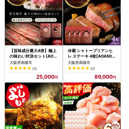
【旨味成分最大4倍】極上
冷蔵 シャトーブリアンヒ
の味わい対決セット[AOA
レ ステーキ 4枚[AOAS00
S027]熟成肉
6]シャトーブリアン
大阪府高槻市
大阪府高槻市
(1)
(1)
25,000
89,000