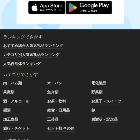
ランキングでさがす
おすすめ総合人気返礼品ランキング
カテゴリ別人気返礼品ランキング
人気自治体ランキング
カテゴリでさがす
肉・ハム類
米・パン
電化製品
果実類
魚介類
野菜類
酒・アルコール
お茶・飲料
お菓子・スイーツ
麺類
雑貨・日用品
卵
加工食品
工芸品
感謝状・記念品
旅行・チケット
セット類 その他