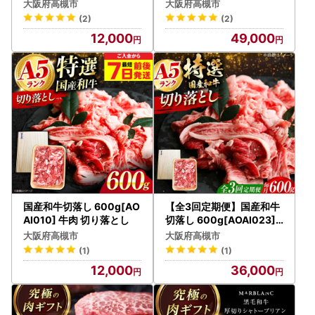
ャトーブリアン
大阪府高槻市
大阪府高槻市
(2)
(2)
12,000
49,000
国産和牛切落し 600g[AO
【全3回定期便】国産和牛
AI010] 牛肉 切り落とし
切落し 600g[AOAI023]
牛肉切り落とし
大阪府高槻市
大阪府高槻市
(1)
(1)
12,000
36,000