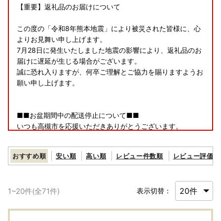
【重要】返礼品のお届けについて
この度の「令和8年熊本地震」により被災された皆様に、心
よりお見舞い申し上げます。
7月28日に発生いたしました地震の影響により、返礼品のお
届けに遅延が生じる場合がございます。
誠に恐れ入りますが、何卒ご理解とご協力を賜りますようお
願い申し上げます。
■■お盆期間中の配送停止について■■
いつも高槻市を応援いただきありがとうございます。
誠に勝手ながら、以下の期間につきまして、返礼品の発送を
停止させていただきます。
おすすめ順
安い順
高い順
レビュー件数順
レビュー評価順
【発送停止期間】8月6日（木）〜8月16日（日）
※日時指定・定期便は除く
1
~
20
件(全
71
件)
表示切替：
発送停止に伴い、ポータルサイトに掲載の期日よりも、お届
けまでに時間を要する場合がございます。