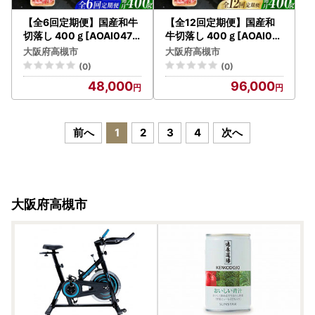
【全6回定期便】国産和牛
【全12回定期便】国産和
切落し 400ｇ[AOAI047]
牛切落し 400ｇ[AOAI04
切り落とし
8]切り落とし
大阪府高槻市
大阪府高槻市
(0)
(0)
48,000
96,000
前へ
1
2
3
4
次へ
大阪府高槻市