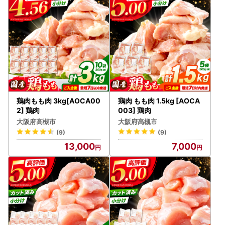
【配送について】
・3日以上の長期不在期間がある場合は、備考欄へ記入の上
お申し込みをお願いいたします。
・返礼品出荷時にご登録のメールアドレス宛に、配送情報を
記載したお知らせメールを配信いたします。
メール記載のURLよりお受け取り日時をご指定できますの
でご利用くださいませ。
・当市では配達日のご指定を承っておりませんが、配達時間
の指定は可能です。
鶏肉もも肉 3kg[AOCA00
鶏肉 もも肉 1.5kg [AOCA
備考欄にご記入の上、お申し込みをお願いいたします。
2] 鶏肉
003] 鶏肉
・クール便対象商品や一部の返礼品は、宅配BOXへの配送・
大阪府高槻市
大阪府高槻市
置き配には対応しておりません。あらかじめご了承くださ
(9)
(9)
い。。
13,000
7,000
・返礼品出荷後、運送会社での保管期限は3日～1週間程度で
す。
万一お受け取りいただけず返送となった場合は再送対応は
いたしかねます。
※食品以外の返礼品は場合によっては再送可能ですが、送
料は寄附者様のご負担となります。