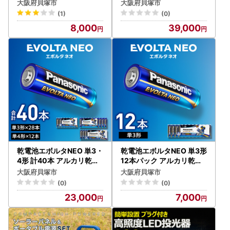
ン SK-D7S
リ乾電池 パナソニック
大阪府貝塚市
大阪府貝塚市
(1)
(0)
8,000
39,000
乾電池エボルタNEO 単3・
乾電池エボルタNEO 単3形
4形 計40本 アルカリ乾電
12本パック アルカリ乾電
池 パナソニック
池 パナソニック
大阪府貝塚市
大阪府貝塚市
(0)
(0)
23,000
7,000