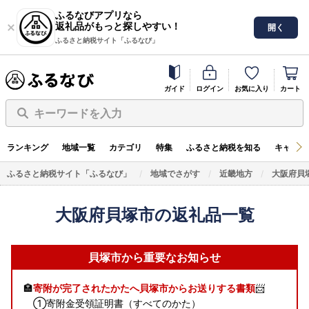
ふるなびアプリなら
返礼品がもっと探しやすい！
開く
ふるさと納税サイト「ふるなび」
ガイド
ログイン
お気に入り
カート
キーワードを入力
ランキング
地域一覧
カテゴリ
特集
ふるさと納税を知る
キャンペ
ふるさと納税サイト「ふるなび」
地域でさがす
近畿地方
大阪府貝
大阪府貝塚市の返礼品一覧
貝塚市から重要なお知らせ
🏣
寄附が完了されたかたへ貝塚市からお送りする書類
📨
①寄附金受領証明書（すべてのかた）