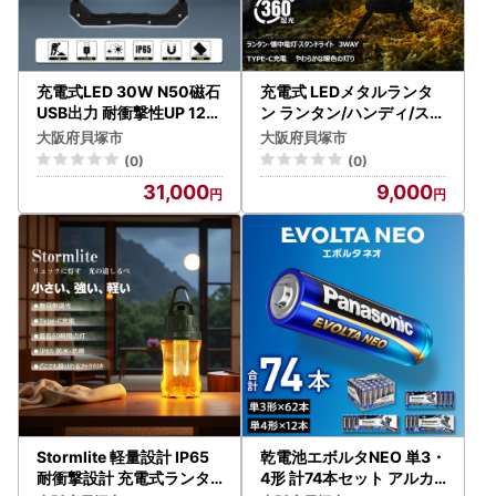
充電式LED 30W N50磁石
充電式 LEDメタルランタ
USB出力 耐衝撃性UP 120
ン ランタン/ハンディ/スタ
° 防災 アウトドア レジャ
ンド 3WAY DS-01G
大阪府貝塚市
大阪府貝塚市
ー メンテナンス YC-N8X
(0)
(0)
31,000
9,000
Stormlite 軽量設計 IP65
乾電池エボルタNEO 単3・
耐衝撃設計 充電式ランタ
4形 計74本セット アルカ