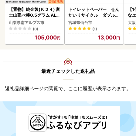
【置物】純金製(Ｋ２４) 富
トイレットペーパー せん
【1
士山延べ棒0.5グラム ALP
だいリサイクル ダブル9
なエ
BK181
6ロール｜トイレット
山梨県南アルプス市
宮城県仙台市
大阪
(0)
(1)
105,000
13,000
最近チェックした返礼品
返礼品詳細ページの閲覧で、ここに履歴が表示されます。