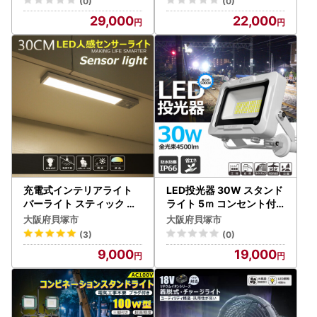
(0)
(0)
29,000
22,000
充電式インテリアライト
LED投光器 30W スタンド
バーライト スティック マ
ライト 5ｍ コンセント付
グネット付 ステンレスシ
き 4500LM プラグ付5m
大阪府貝塚市
大阪府貝塚市
ール付属 人感センサー機
コ-ド 通気弁付き LD-30C
(3)
(0)
能あり 電球色 昼白色 Type
P
9,000
19,000
-C充電 HM-84T