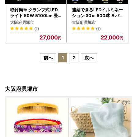
取付簡単 クランプ式LED
連結できるLEDイルミネー
ライト 50W 5100Lm 昼
ション 30ｍ 500球 ８パ
白色 プラグ付き クランプ
ターン点灯（イエロー オ
大阪府貝塚市
大阪府貝塚市
ライト LED投光器 ハンド
レンジ） イルミネーショ
(1)
(1)
ランプ ハンドライト フロ
ン 電飾 連結 長い ロング
27,000
22,000
スト BBQ 納屋 倉庫 DIY バ
ストリングライト ライト
ーベキュー アウトドア ガ
アップ ストレート イルミ
ーデンライト LD-J6D
ネーションロング 防水 ク
リスマス ハロウィン イベ
前へ
1
2
次へ
ント照明 コントローラー
メモリー機能 電飾 装飾照
明 お祭り N-LD55-Y
大阪府貝塚市