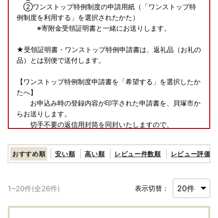
②ワンストップ特例制度の申請用紙（「ワンストップ特
例制度を利用する」を選択されたかた）
※寄附金受領証明書と一緒にお送りします。
★受領証明書・ワンストップ特例申請書は、返礼品（お礼の
品）とは別便で送付します。
【ワンストップ特例制度申請書を「希望する」を選択したか
たへ】
お申込み時の登録内容が印字された申請書を、貝塚市か
らお送りします。
切手不要の返信用封筒を同封いたしますので、
👪個人番号（マイナンバー）カードの両面コピー💳
と一緒にご返送ください。
おすすめ順
安い順
高い順
レビュー件数順
レビュー評価順
※詳細は、一緒にお送りする「ワンストップ特例申請書の
記入と添付書類について」の説明書をお読みください。
1
~
20
件(全
26
件)
表示切替：
【返礼品および寄附受領証明書の送付について】
貝塚市では返礼品（お礼の品）と寄附受領証明書(ワンスト
ップ特例申請書含む)は