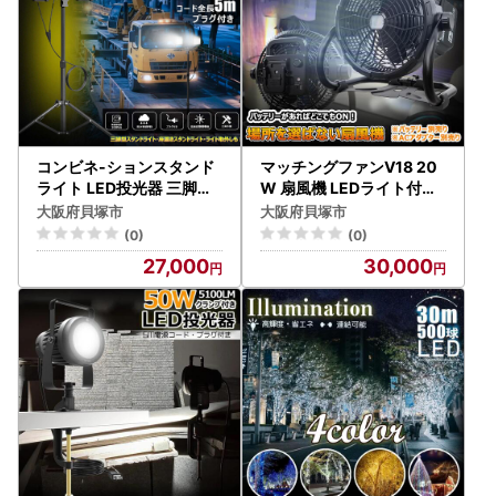
コンビネ-ションスタンド
マッチングファンV18 20
ライト LED投光器 三脚付
W 扇風機 LEDライト付き
100W 10000lm プラグ付
バッテリー着脱式 マキタ
大阪府貝塚市
大阪府貝塚市
き SK-100ZJ
バッテリーが使える扇風機
(0)
(0)
ポータブル コードレス 充
27,000
30,000
電式 バッテリー式 YC-B1
2F