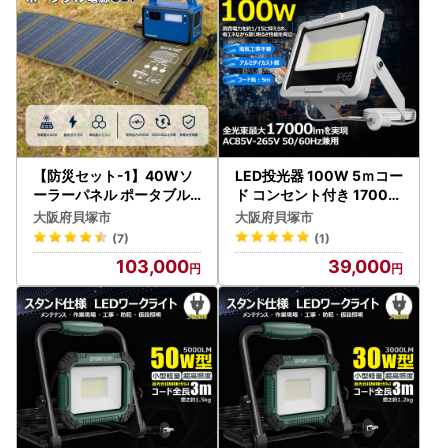
【防災セット-1】40Wソ
LED投光器 100W 5ｍコー
ーラーパネル ポータブル
ド コンセント付き 17000
電源 小型 太陽光パネル 軽
LM ホワイト 昼白色 通気
大阪府貝塚市
大阪府貝塚市
量 QC3.0 アウトドア 停電
弁付き LD-100CP
(7)
(1)
対策 キャンプ 蓄電池 太陽
103,000
39,000
光発電 TYH-B4W SPI-20
0AT