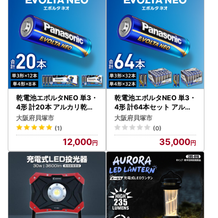
乾電池エボルタNEO 単3・
乾電池エボルタNEO 単3・
4形 計20本 アルカリ乾電
4形 計64本セット アルカ
池 パナソニック
リ乾電池 パナソニック
大阪府貝塚市
大阪府貝塚市
(1)
(0)
12,000
35,000