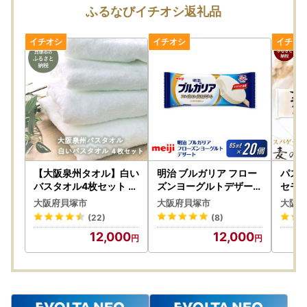
別々の発送となります。
ふるなびイチオシ返礼品
また、返礼品は提供事業者からの直送となりますので
複数の返礼品をお申込みの場合は、到着日が別々になること
があります。
※タオルや水なすの返礼品提供事業者は複数あります。
---------------------------------------------------------------
----
★ワンストップ特例制度について
【ワンストップ特例申請書の送付先】
〒683-0812
【大阪泉州タオル】白い
明治 ブルガリア フロー
パスタ
鳥取県米子市角盤町１-27-２ グッドブレスガーデン ４Ｆ
バスタオル4枚セット バ
ズンヨーグルトデザート
セモリ
スタオル
85ml×20個
ティ 
貝塚市 ふるさと納税業務受託業者（株式会社エッグ）宛
大阪府貝塚市
大阪府貝塚市
大阪府
タ麺
【重要 ワンストップ特例申請在中】
(22)
(8)
12,000
12,000