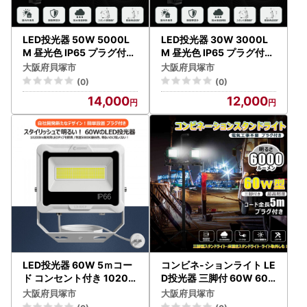
LED投光器 50W 5000L
LED投光器 30W 3000L
M 昼光色 IP65 プラグ付き
M 昼光色 IP65 プラグ付き
折畳み型 SK-P50W
折畳み型 SK-P30W
大阪府貝塚市
大阪府貝塚市
(0)
(0)
14,000
12,000
LED投光器 60W 5ｍコー
コンビネ-ションライト LE
ド コンセント付き 10200
D投光器 三脚付 60W 600
LM ホワイト 昼白色 通気
0lm 5ｍコード プラグ付き
大阪府貝塚市
大阪府貝塚市
弁付き LD-60CP
SK-60ZJ