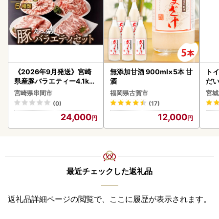
《2026年9月発送》宮崎
無添加甘酒 900ml×5本 甘
ト
県産豚バラエティー4.1kg
酒
だ
セット_K033-057-2609
6ロ
宮崎県串間市
福岡県古賀市
宮城
(0)
(17)
24,000
12,000
最近チェックした返礼品
返礼品詳細ページの閲覧で、ここに履歴が表示されます。