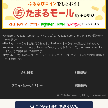
Amazon、Amazon.co.jpおよびそのロゴは、Amazon.com,Inc.またはその関連会社
の商標です。
PayPayマネーライトが付与されます。PayPayマネーライトの出金はできません。
Amazon、Amazon.co.jp、Amazon Payおよびそれらのロゴは、Amazon.com, Inc.
またはその関連会社の商標です。
PayPay、PayPayのロゴ、ペイペイ、Ｐのロゴは、LINEヤフー株式会社の登録商標ま
たは商標です。
会社概要
利用規約
プライバシーポリシー
採用情報
© 2014 furunavi.jp, All Rights Reserved.
こだわり条件で絞り込み