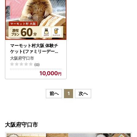
マーモット村大阪 体験チ
ケット(ファミリーデープ
ラン ワンドリンク＆お土
大阪府守口市
産付き) [2610]
(0)
10,000
前へ
1
次へ
大阪府守口市