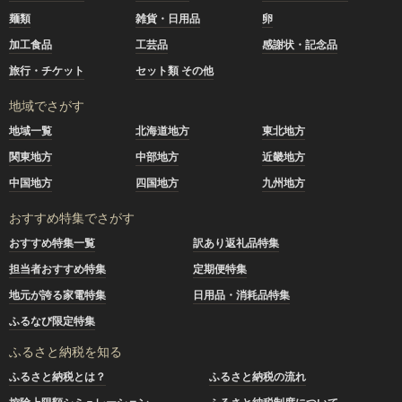
麺類
雑貨・日用品
卵
加工食品
工芸品
感謝状・記念品
旅行・チケット
セット類 その他
地域でさがす
地域一覧
北海道地方
東北地方
関東地方
中部地方
近畿地方
中国地方
四国地方
九州地方
おすすめ特集でさがす
おすすめ特集一覧
訳あり返礼品特集
担当者おすすめ特集
定期便特集
地元が誇る家電特集
日用品・消耗品特集
ふるなび限定特集
ふるさと納税を知る
ふるさと納税とは？
ふるさと納税の流れ