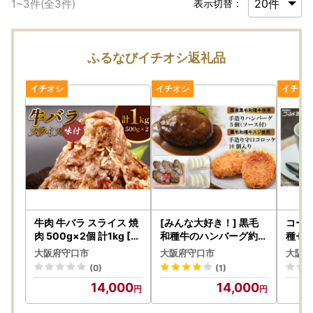
1
~
3
件(全
3
件)
表示切替：
ふるなびイチオシ返礼品
牛肉 牛バラ スライス 焼
[みんな大好き！] 黒毛
コーヒ
肉 500g×2個 計1kg [0
和種牛のハンバーグ約1
種セッ
719]
30g×5個 (ソース付き)
計2k
大阪府守口市
大阪府守口市
大阪府
＆守口コロッケ 約75g×
阪府 守
(0)
(1)
10個 [0679]
14,000
14,000