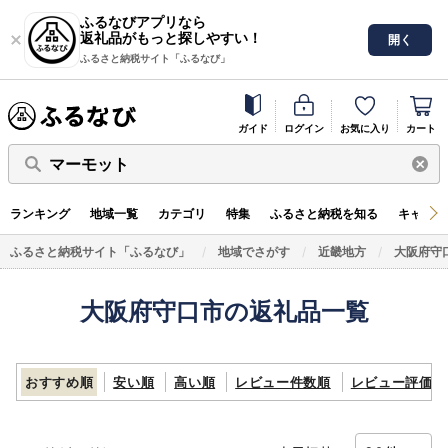
ふるなびアプリなら
返礼品がもっと探しやすい！
開く
ふるさと納税サイト「ふるなび」
ガイド
ログイン
お気に入り
カート
マーモット
ランキング
地域一覧
カテゴリ
特集
ふるさと納税を知る
キャンペ
ふるさと納税サイト「ふるなび」
地域でさがす
近畿地方
大阪府守
大阪府守口市の返礼品一覧
おすすめ順
安い順
高い順
レビュー件数順
レビュー評価順