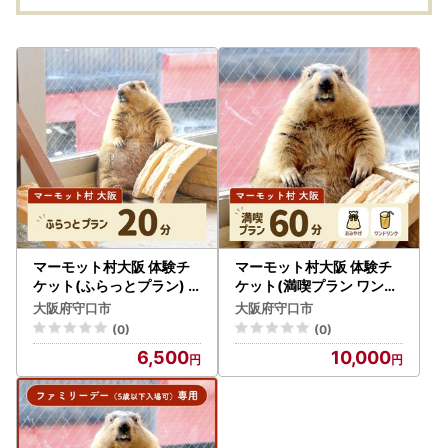
マーモット村大阪 体験チ
マーモット村大阪 体験チ
ケット(ふらっとプラン) [
ケット(満喫プラン ワンド
2608]
リンク＆お土産付き) [26
大阪府守口市
大阪府守口市
09]
(0)
(0)
6,500
10,000