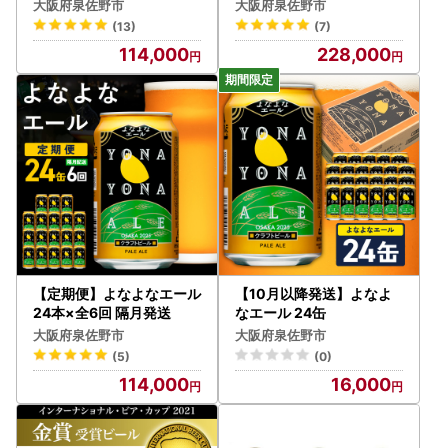
・当市専用の申請書以外の受付完了までにはお時間をいただ
大阪府泉佐野市
大阪府泉佐野市
きますので、当市よりお送りしております申請書類をご利用
(13)
(7)
ください。
114,000
228,000
■問い合わせについて■
メールでのお問い合わせが非常に多く、ご回答にお時間を要
しております。誠に恐縮ではございますが、ご回答までに1
週間ほどお時間を頂く場合もございますのであらかじめご了
承ください。
また、お電話も大変混み合っておりご迷惑をおかけしており
ますが、何卒よろしくお願い申し上げます。
▼お問い合わせ先
【寄附申込・書類・返礼品に関すること】
泉佐野ふるさと納税事務局
電話：072-468-6120（9:00～17:00 ※土日祝・年末年始
【定期便】よなよなエール
【10月以降発送】よなよ
を除く）
24本×全6回 隔月発送
なエール 24缶
メール：izumisano-furusato@home-tax.jp
大阪府泉佐野市
大阪府泉佐野市
【ワンストップ特例申請に関すること】
(5)
(0)
泉佐野市ふるさと納税ワンストップ申請係
114,000
16,000
電話：050-3100-1726（9:00～18:00 ※土日祝・年末年始
を除く）
メール：support@furusato-izumisano.jp