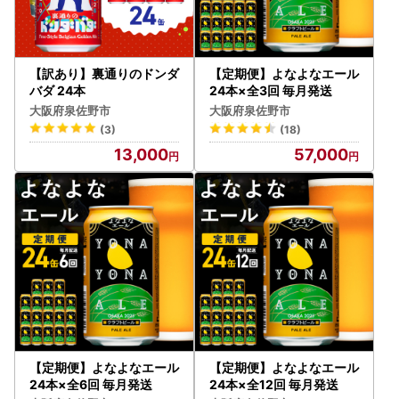
なお、メールアドレスのご登録がない方へは、書面にてお送
りいたします。
▼大阪府泉佐野市「ふるまど」
新規アカウント登録の上ログインし寄附情報を追加していた
【訳あり】裏通りのドンダ
【定期便】よなよなエール
だきますと、公的個人認証サービス【IAM （アイアム）】を
バダ 24本
24本×全3回 毎月発送
利用したオンラインでのワンストップ特例申請及び変更申請
大阪府泉佐野市
大阪府泉佐野市
や、受付状況の確認等が可能です。詳細につきましては、、
(3)
(18)
以下のURLよりご確認ください。
13,000
57,000
https://iam-jpki.jp/lp/iam-furumado/（（※外部サイトへ
遷移します）
▼申請書送付先
泉佐野市ふるさと納税ワンストップ申請係
〒885-0078 宮崎県都城市宮丸町3070-1
※泉佐野市ではワンストップ特例申請関連業務を外部委託し
ております。
※注意事項※
・ワンストップ特例申請の期限（必着）はご寄附翌年の1月1
0日です。
・複数回ご寄附をいただいている場合は、ご寄附ごとに申請
【定期便】よなよなエール
【定期便】よなよなエール
のお手続きが必要です。
24本×全6回 毎月発送
24本×全12回 毎月発送