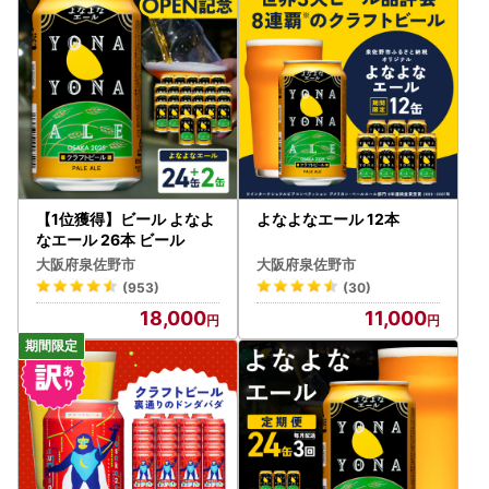
き、万が一不具合等がございましたら、大変お手数ではござ
いますがお問い合わせ先まで画像を添付の上ご連絡いただき
ますようお願い申し上げます。
なお、お受け取りからお日にちが経過した後のご連絡につき
ましては対応いたしかねる場合がございますのであらかじめ
ご了承ください。
■ワンストップ特例申請についてのご案内■
泉佐野市では、寄附者様のワンストップ特例申請のお手続き
【1位獲得】ビール よなよ
よなよなエール 12本
の負担を軽減するために、公的個人認証アプリ「IAM」を利
なエール 26本 ビール
用したスマートフォンで申請が完結する方法がご利用いただ
大阪府泉佐野市
大阪府泉佐野市
けます。申請書の作成や返送が不要のため手間のかかるお手
(953)
(30)
続きを大幅に減らすことができますので、マイナンバーカー
18,000
11,000
ドをお持ちの方は是非ともご活用いただけますと幸いです。
詳細につきましては、ご寄附いただいた後にお送りするワン
ストップ特例申請書類をご確認ください。
なお、従来通りの「書類郵送による申請」も引き続きご利用
いただけます。
ワンストップ特例申請の受付完了後には、ご登録のメールア
ドレス宛てに受付完了通知のメールをお送りしております。