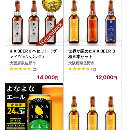
▼泉佐野市ふるさと納税特設サイト「さのちょく」
よくあるご質問
https://furusato-izumisano.jp/faq/index.
php（※外部サイトへ遷移します）
お問い合わせフォーム
https://furusato-izumisano.jp/con
tact/（※外部サイトへ遷移します）
KIX BEER６本セット（ヴ
世界が認めたKIX BEER ３
ァイツェンボック）
種６本セット
大阪府泉佐野市
大阪府泉佐野市
(2)
(2)
14,000
12,000