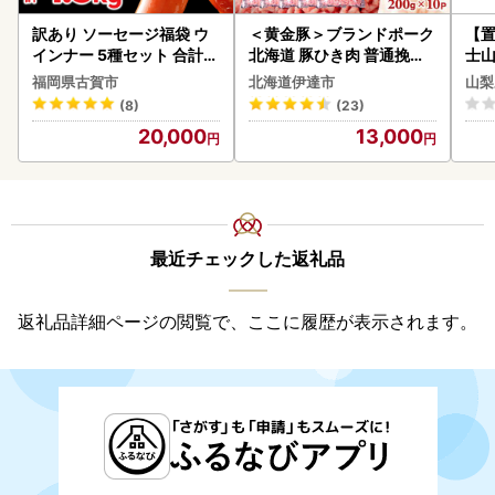
訳あり ソーセージ福袋 ウ
＜黄金豚＞ブランドポーク
【置
インナー 5種セット 合計4.
北海道 豚ひき肉 普通挽き
士山
5kg ソーセージ
200g 10パック 計2kg
BK1
福岡県古賀市
北海道伊達市
山梨
(8)
(23)
20,000
13,000
最近チェックした返礼品
返礼品詳細ページの閲覧で、ここに履歴が表示されます。