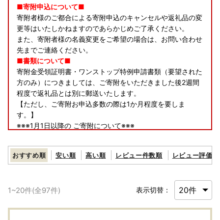
■寄附申込について■
寄附者様のご都合による寄附申込のキャンセルや返礼品の変
更等はいたしかねますのであらかじめご了承ください。
また、寄附者様の名義変更をご希望の場合は、お問い合わせ
先までご連絡ください。
■書類について■
寄附金受領証明書・ワンストップ特例申請書類（要望された
方のみ）につきましては、ご寄附をいただきました後2週間
程度で返礼品とは別に郵送いたします。
【ただし、ご寄附お申込多数の際は1か月程度を要しま
す。】
※※※1月1日以降の ご寄附について※※※
【寄附金受領証明書・ワンストップ特例申請書類】につきま
しては
おすすめ順
安い順
高い順
レビュー件数順
レビュー評価順
2月から発送いたします。
■返礼品について■
▼申込前
1
~
20
件(全
97
件)
表示切替：
発送予定につきましては、お選びいただく返礼品により異な
ります。各返礼品詳細ページの「配送」欄に記載しておりま
すので、ご確認の上お申し込みください。なお、11～12月は