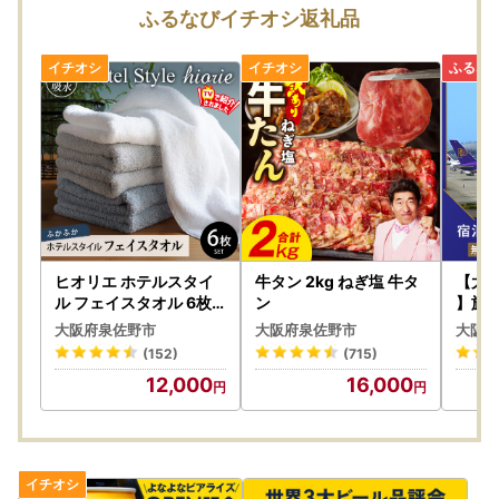
お申し込みが集中するため、返礼品のお届けまでにお時間を
ふるなびイチオシ返礼品
要しますことをあらかじめご了承の上お申し込みいただきま
すようお願いいたします。
また、返礼品をお受け取りいただけないご不在期間等がござ
いましたら、備考欄にご入力いただくか、お問い合わせ先ま
でご連絡ください。ただし、お届け時期の指定等のご要望に
つきましては対応いたしかねますのであらかじめご了承くだ
さい。
▼申込後（お届け前）
返礼品の発送時には、ご登録のメールアドレス宛てに発送開
始案内のメールをお送りしております。
寄附者様のご都合により返礼品が発送元事業者へ返品された
ヒオリエ ホテルスタイ
牛タン 2kg ねぎ塩 牛タ
【大
場合は再送いたしかねますので、お早めにお受け取りいただ
ル フェイスタオル 6枚
ン
】旅
タオル
ふる
きますようお願いいたします。
大阪府泉佐野市
大阪府泉佐野市
大阪府
ト
また、返礼品のお届け先変更をご希望の方は、下記のお問い
(152)
(715)
合わせ先までご連絡いただきますようお願いいたします。
12,000
16,000
なお、返礼品の発送準備中のためご連絡いただくタイミング
により対応いたしかねる場合がございますので、あらかじめ
ご了承ください。
▼お届け後
返礼品のお受け取り後はすぐに中身や状態をご確認いただ