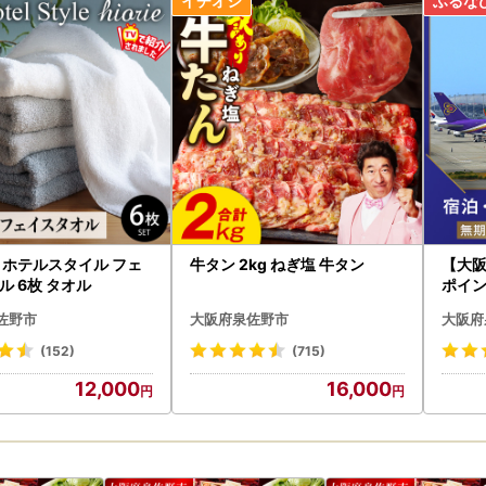
受け取り後はすぐに中身や状態をご確認いただき、万が一不具合等がご
先まで画像を添付の上ご連絡いただきますようお願い申し上げます。
け取りからお日にちが経過した後のご連絡につきましては対応いたしか
ップ特例申請についてのご案内■
は、寄附者様のワンストップ特例申請のお手続きの負担を軽減するため
ンで申請が完結する方法がご利用いただけます。申請書の作成や返送が
きますので、マイナンバーカードをお持ちの方は是非ともご活用いただ
た後にお送りするワンストップ特例申請書類をご確認ください。
通りの「書類郵送による申請」も引き続きご利用いただけます。
 ホテルスタイル フェ
牛タン 2kg ねぎ塩 牛タン
【大
プ特例申請の受付完了後には、ご登録のメールアドレス宛てに受付完了
ル 6枚 タオル
ポイ
スのご登録がない方へは、書面にてお送りいたします。
ベル
佐野市「ふるまど」
佐野市
大阪府泉佐野市
大阪府
ント登録の上ログインし寄附情報を追加していただきますと、公的個人認
(152)
(715)
でのワンストップ特例申請及び変更申請や、受付状況の確認等が可能で
12,000
16,000
い。
/iam-jpki.jp/lp/iam-furumado/（（※外部サイトへ遷移します）
付先
るさと納税ワンストップ申請係