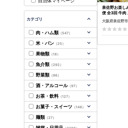
自治体マイページ
泉佐野お楽し
便 全3回 牛肉
鮮 サーモン 
カテゴリ
大阪府泉佐野市
送コース】
肉・ハム類
（547）
米・パン
（25）
果物類
（18）
魚介類
（292）
野菜類
（96）
酒・アルコール
（97）
お茶・飲料
（127）
お菓子・スイーツ
（148）
麺類
（27）
雑貨・日用品