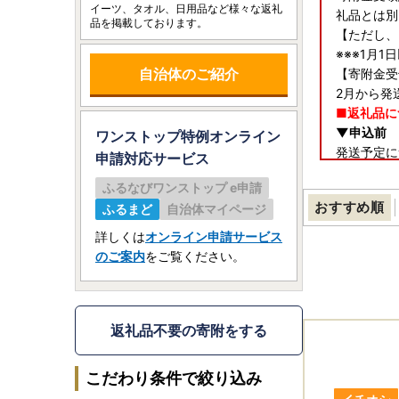
イーツ、タオル、日用品など様々な返礼
礼品とは別
品を掲載しております。
【ただし、
※※※1月1
自治体のご紹介
【寄附金受
2月から発
■返礼品に
▼申込前
ワンストップ特例オンライン
発送予定に
申請
対応サービス
ご確認の上
ふるなびワンストップ e申請
らかじめご
おすすめ順
ふるまど
自治体マイページ
また、返礼
ください。
詳しくは
オンライン申請サービス
▼申込後（
のご案内
をご覧ください。
返礼品の発
寄附者様の
うお願いい
また、返礼
返礼品不要の寄附をする
なお、返礼
ださい。
こだわり条件で絞り込み
▼お届け後