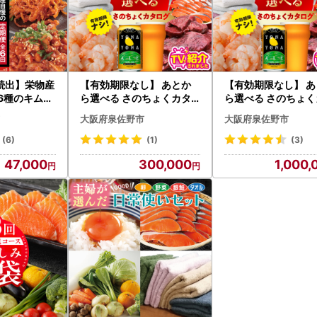
ふるさと納税特設サイト「さのちょく」
質問
https://furusato-izumisano.jp/faq/index.php（※外部
せフォーム
https://furusato-izumisano.jp/contact/（※外部
続出】栄物産
【有効期限なし】 あとか
【有効期限なし】 あ
6種のキムチ
ら選べる さのちょくカタ
ら選べる さのちょく
月配送コース
ログ（寄附300,000円コ
ログ（寄附1,000,0
大阪府泉佐野市
大阪府泉佐野市
ース）
コース）
(6)
(1)
(3)
47,000
300,000
1,000,