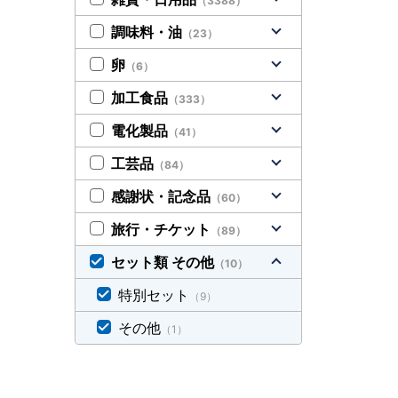
（3388）
調味料・油
（23）
卵
（6）
加工食品
（333）
電化製品
（41）
工芸品
（84）
感謝状・記念品
（60）
旅行・チケット
（89）
セット類 その他
（10）
特別セット
（9）
その他
（1）