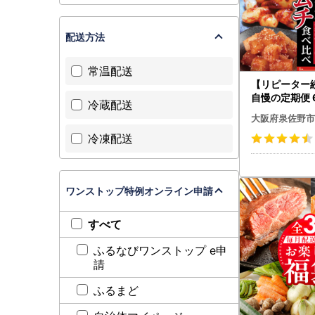
▼泉佐野市
よくあるご
配送方法
お問い合わ
常温配送
【リピーター
自慢の定期便 
冷蔵配送
食べ比べ【毎
大阪府泉佐野市
全6回】
冷凍配送
ワンストップ特例オンライン申請
すべて
ふるなびワンストップ e申
請
ふるまど