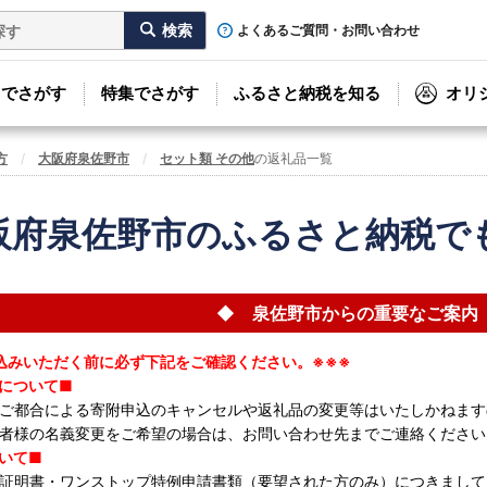
よくあるご質問・お問い合わせ
リでさがす
特集でさがす
ふるさと納税を知る
オリ
方
大阪府泉佐野市
セット類 その他
の返礼品一覧
阪府泉佐野市のふるさと納税で
◆ 泉佐野市からの重要なご案内
込みいただく前に必ず下記をご確認ください。※※※
について■
ご都合による寄附申込のキャンセルや返礼品の変更等はいたしかねます
者様の名義変更をご希望の場合は、お問い合わせ先までご連絡ください
いて■
証明書・ワンストップ特例申請書類（要望された方のみ）につきまして