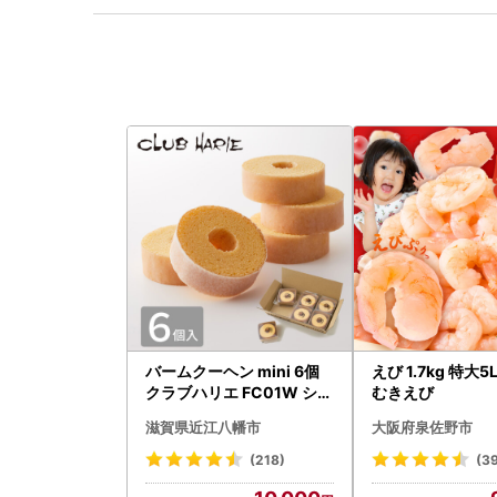
バームクーヘン mini 6個
えび 1.7kg 特大
クラブハリエ FC01W シェ
むきえび
アボックス バウムクーヘ
滋賀県近江八幡市
大阪府泉佐野市
ン
(218)
(3