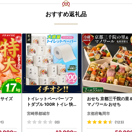
おすすめ返礼品
5Lサイズ
トイレットペーパー ソフ
おせち 京都三千院の里
トダブル 100R トイレ 快
マノワール おせち
速〔12-I5-TP100-R〕
宮崎県都城市
京都府亀岡市
91)
(0)
(123)