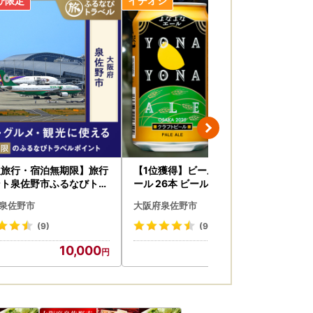
ざいましたら、大変お手数ではございますがお
ねる場合がございますのであらかじめご了承く
に、公的個人認証アプリ「IAM」を利用したス
不要のため手間のかかるお手続きを大幅に減ら
けますと幸いです。詳細につきましては、ご寄
阪旅行・宿泊無期限】旅行
【1位獲得】ビール よなよなエ
【
通知のメールをお送りしております。なお、メ
ント泉佐野市ふるなびトラ
ール 26本 ビール
り
ポイント
野
泉佐野市
大阪府泉佐野市
大
証サービス【IAM （アイアム）】を利用した
(9)
(953)
す。詳細につきましては、、以下のURLよりご
10,000
18,000