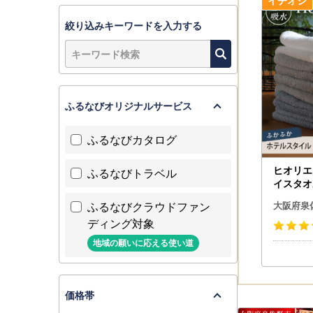
返礼品のお
問い合わせ
絞り込みキーワードを入力する
なお、お受
ださい。
■ワンスト
泉佐野市で
ふるなびオリジナルサービス
マートフォ
すことがで
ふるなびカタログ
附いただい
なお、従来
ヒオリエ
ふるなびトラベル
ワンストッ
イスタオ
ールアドレ
ふるなびクラウドファン
▼大阪府泉
大阪府泉
新規アカウ
ディング対象
オンライン
地域の願いに応える使い道
確認くださ
https:/
▼申請書送
価格帯
泉佐野市ふ