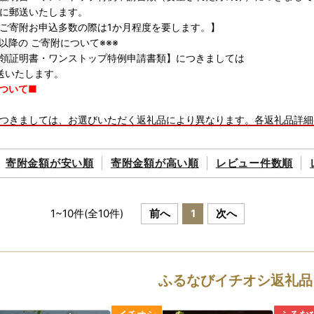
に郵送いたします。
ご寄附お申込多数の際は1か月程度を要します。】
日以降の ご寄附について※※※
領証明書・ワンストップ特例申請書類】につきましては
送いたします。
ついて■
つきましては、お選びいただく返礼品により異なります。各返礼品詳細
お申し込みください。なお、11～12月はお申し込みが集中するため、
了承の上お申し込みいただきますようお願いいたします。
寄附金額が
安い順
寄附金額が
高い順
レビュー件数順
品をお受け取りいただけないご不在期間等がございましたら、備考欄に
ただし、お届け時期の指定等のご要望につきましては対応いたしかねま
お届け前）
送時には、ご登録のメールアドレス宛てに発送開始案内のメールをお送
1
~
10
件(全
10
件)
前へ
1
次へ
ご都合により返礼品が発送元事業者へ返品された場合は再送いたしかね
たします。
品のお届け先変更をご希望の方は、下記のお問い合わせ先までご連絡い
品の発送準備中のためご連絡いただくタイミングにより対応いたしかね
ふるなびイチオシ返礼品