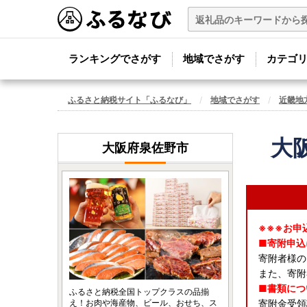
ランキングでさがす
地域でさがす
カテゴ
ふるさと納税サイト「ふるなび」
地域でさがす
近畿地
大
大阪府泉佐野市
※※※お申
■寄附申込
寄附者様の
また、寄附
■書類につ
ふるさと納税全国トップクラスの品揃
え！お肉や海産物、ビール、おせち、ス
寄附金受領