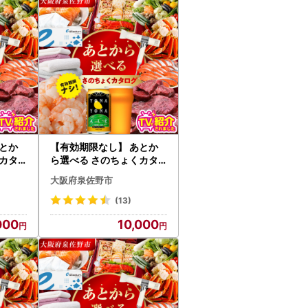
。
お送りしております申請書類をご利用くださ
縮ではございますが、ご回答までに1週間ほど
とか
【有効期限なし】 あとか
お願い申し上げます。
カタ
ら選べる さのちょくカタ
0円コ
ログ（寄附10,000円コー
大阪府泉佐野市
ス）
(13)
000
10,000