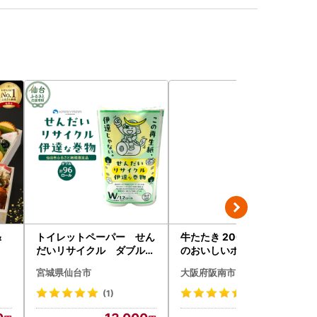
＆
トイレットペーパー せん
牛たたき 200gと 名倉商店
だいリサイクル ダブル9
のおいしいポン酢 30ml
6ロール｜トイレット
宮城県仙台市
大阪府阪南市
(1)
(18)