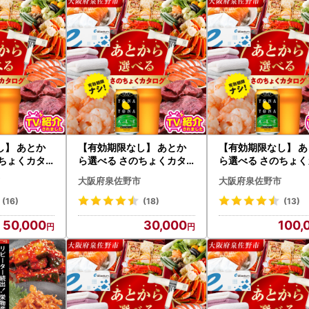
078 宮崎県都城市宮丸町3070-1
ではワンストップ特例申請関連業務を外部委託しております。
※
ップ特例申請の期限（必着）はご寄附翌年の1月10日です。
寄附をいただいている場合は、ご寄附ごとに申請のお手続きが必要です
の申請書以外の受付完了までにはお時間をいただきますので、当市より
せについて■
お問い合わせが非常に多く、ご回答にお時間を要しております。誠に恐
く場合もございますのであらかじめご了承ください。
し】 あとか
【有効期限なし】 あとか
【有効期限なし】 あ
話も大変混み合っておりご迷惑をおかけしておりますが、何卒よろしく
のちょくカタ
ら選べる さのちょくカタ
ら選べる さのちょく
わせ先
,000円コー
ログ（寄附30,000円コー
ログ（寄附100,00
大阪府泉佐野市
大阪府泉佐野市
・書類・返礼品に関すること】
ス）
ース）
さと納税事務局
(16)
(18)
(13)
-468-6120（9:00～17:00 ※土日祝・年末年始を除く）
50,000
30,000
100,
isano-furusato@home-tax.jp
ップ特例申請に関すること】
るさと納税ワンストップ申請係
-3100-1726（9:00～18:00 ※土日祝・年末年始を除く）
ort@furusato-izumisano.jp