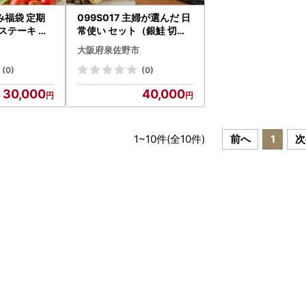
み福袋 定期
099S017 主婦が選んだ 日
 ステーキ 海
常使い セット（銀鮭 切り
野菜【毎月発
身 たまご 野菜 泉州タオル
大阪府泉佐野市
）
(0)
(0)
30,000
40,000
1
~
10
件(全
10
件)
前へ
1
次