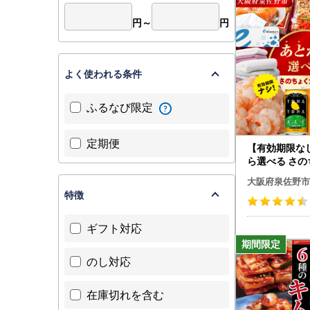
〒885-0
※泉佐野市
円～
円
※注意事項
・ワンスト
・複数回ご
よく使われる条件
・当市専用
い。
ふるなび限定
■問い合わ
メールでの
お時間を頂
定期便
【有効期限な
また、お電
ら選べる さ
▼お問い合
ログ（寄附50
大阪府泉佐野市
【寄附申込
ス）
特徴
泉佐野ふる
電話：072
ギフト対応
メール：izum
【ワンスト
泉佐野市ふ
のし対応
電話：050
メール：supp
在庫切れを含む