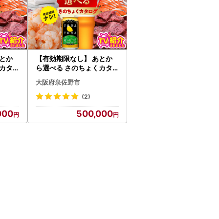
サイトへ遷移します）
サイトへ遷移します）
とか
【有効期限なし】 あとか
カタ
ら選べる さのちょくカタ
00円
ログ（寄附500,000円コ
大阪府泉佐野市
ース）
(2)
000
500,000