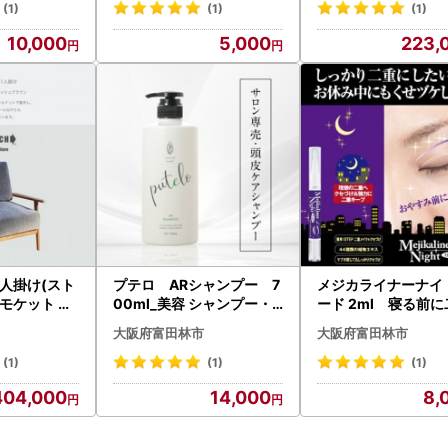
】
ファ 家具・インテリ
(1)
(1)
(1)
1391813】
10,000
5,000
223,
a 1人掛け(スト
プテロ ARシャンプー 7
メジカライナーナイ
モケット ク
00ml_美容 シャンプー・
ード 2ml 寝る前
ュブラウン【
リンス _【1516150】
クセづけで二重メイ
大阪府富田林市
大阪府富田林市
貨・日用品 椅
単に!_美容 _【1
ソファ 家具
(1)
(1)
(1)
【1496365
404,000
14,000
8,