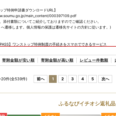
ップ特例申請書ダウンロードURL】
ww.soumu.go.jp/main_content/000397109.pdf
に、添付書類についてご紹介しておりますのでご確認ください。
トへ遷移します。個人情報の保護は遷移先サイトの方針に従います。)
PASS】ワンストップ特例制度の手続きをスマホでできるサービス
w.furusato-pass.jp/static/about
に、電子申請についてご紹介しておりますのでご確認ください。
寄附金額が
安い順
寄附金額が
高い順
レビュー件数順
トへ遷移します。個人情報の保護は遷移先サイトの方針に従います。)
1
~
20
件(全
539
件)
前へ
1
2
3
4
5
次へ
式会社 葛西郵便局私書箱第39号AT
林市 ワンストップ特例申請窓口
ふるなびイチオシ返礼品