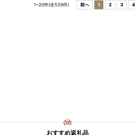
1
~
20
件(全
539
件)
前へ
1
2
3
4
おすすめ返礼品