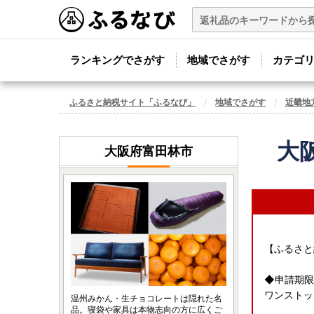
ランキングでさがす
地域でさがす
カテゴ
ふるさと納税サイト「ふるなび」
地域でさがす
近畿地
大
大阪府富田林市
【ふるさと
◆申請期限
ワンストッ
温州みかん・生チョコレートは隠れた名
品。寝袋や家具は本物志向の方に広くご