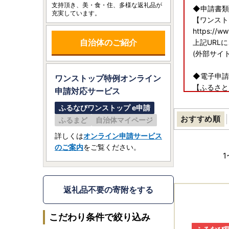
支持頂き、美・食・住、多様な返礼品が
◆申請書類
充実しています。
【ワンスト
https://w
自治体のご紹介
上記URL
(外部サイ
◆電子申請
ワンストップ特例オンライン
【ふるさと
申請
対応サービス
https://ww
ふるなびワンストップ e申請
上記URL
おすすめ順
ふるまど
自治体マイページ
(外部サイ
詳しくは
オンライン申請サービス
◆送付先
のご案内
をご覧ください。
〒134-869
1
日本郵便株
大阪府富田
返礼品不要の寄附をする
こだわり条件で絞り込み