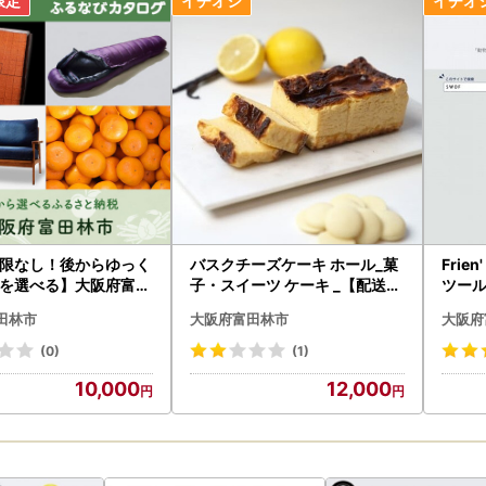
限なし！後からゆっく
バスクチーズケーキ ホール_菓
Frie
を選べる】大阪府富田
子・スイーツ ケーキ _【配送不
ツール
ログポイント
可地域：離島】【1289919】
・日用
田林市
大阪府富田林市
大阪府
ァ 家
67】
(0)
(1)
10,000
12,000