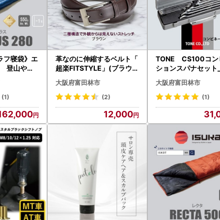
ラフ寝袋》エ
革なのに伸縮するベルト「
TONE CS100コ
80 登山やア
超楽FITSTYLE」(ブラウン
ションスパナセット
ャンプ、車中
)_装飾品・工芸品 ネクタイ
_【1412292】
大阪府富田林市
大阪府富田林市
KOT】【16
・ベルト 服飾小物 _【142
0134】
(1)
(2)
(1)
162,000
12,000
31,