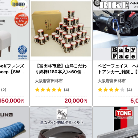
Stool(フレンズ
【富田林市産】山洋こだわ
ベビーフェイス ヘ
eep【SWO
り綿棒(180本入)×60個セ
トアンカー_雑貨 _【1395
用品 椅子・
ット_雑貨・日用品 日用品
326】
大阪府富田林市
大阪府富田林市
ァ 家具・イ
_【1091692】
238067】
(2)
(4)
(4)
150,000
20,000
5,