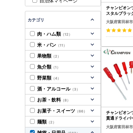
自治体マイページ
チャンピオン
スタルブラッ
ブ 汎用 M8 M
カテゴリ
大阪府富田林市
製品 アウト
品 _【14425
肉・ハム類
（12）
米・パン
（11）
果物類
（2）
魚介類
（1）
野菜類
（4）
酒・アルコール
（3）
お茶・飲料
（8）
お菓子・スイーツ
（66）
チャンピオン
貫通ドライ
麺類
（2）
7本セット 工
大阪府富田林市
07K_雑貨・日用品
雑貨・日用品