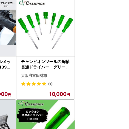
ルメッ
チャンピオンツールの角軸
貫通ドライバー グリーン
7本セット 工具 NO.8
大阪府富田林市
007K _雑貨 _【134431
9】
(1)
000
10,000