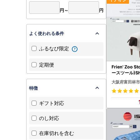
円～
円
よく使われる条件
ふるなび限定
定期便
Frien' Zoo 
ースツール)Sh
F】_雑貨・日
大阪府富田林市
チェア・ソフ
特徴
ンテリア _【1
ギフト対応
のし対応
在庫切れを含む