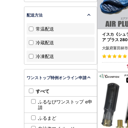
配送方法
常温配送
イスカ《シュ
ア プラス 2
冷蔵配送
ウトドア・キ
大阪府富田林市
泊用です。【IS
冷凍配送
21044】
ワンストップ特例オンライン申請
すべて
ふるなびワンストップ e申
請
ふるまど