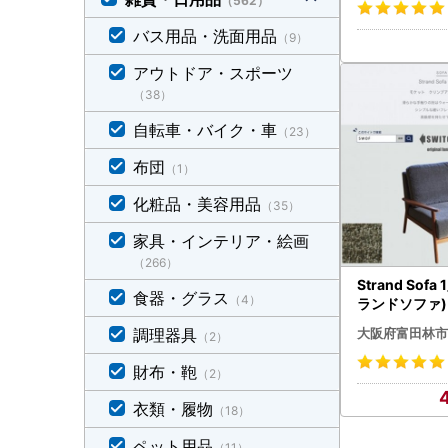
（562）
_【1320794
バス用品・洗面用品
（9）
アウトドア・スポーツ
（38）
自転車・バイク・車
（23）
布団
（1）
化粧品・美容用品
（35）
家具・インテリア・絵画
（266）
Strand Sof
食器・グラス
（4）
ランドソファ)
リンプアッシ
大阪府富田林市
調理器具
（2）
SWOF】_雑
子・チェア・
財布・鞄
（2）
・インテリア _
】
衣類・履物
（18）
ペット用品
（11）