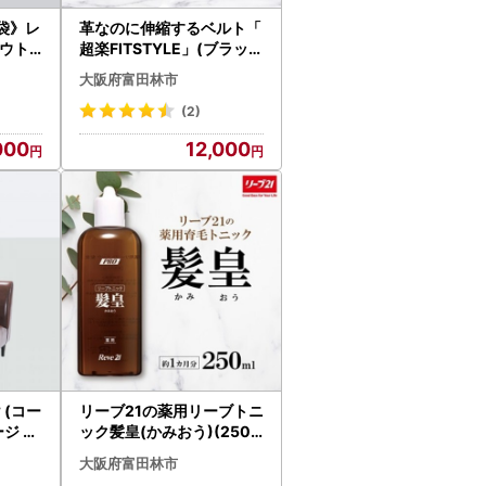
袋》レ
革なのに伸縮するベルト「
アウト
超楽FITSTYLE」(ブラック
中泊用
)_装飾品・工芸品 ネクタイ
大阪府富田林市
6210
・ベルト 服飾小物 _【140
1548】
(2)
000
12,000
け (コー
リーブ21の薬用リーブトニ
ジ ブ
ック髪皇(かみおう)(250
雑貨・
ml) 【約1カ月分】_美容 _
大阪府富田林市
・ソ
【1418863】