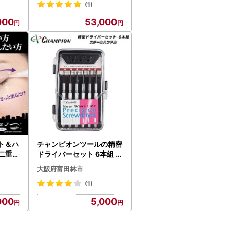
ア _【
(1)
000
53,000
ト＆ハ
チャンピオンツールの精密
に二重の
ドライバーセット 6本組 ス
クも簡
チールハンドル プラス マ
大阪府富田林市
536060】
イナス 工具_雑貨 _【1396
417】
(1)
000
5,000