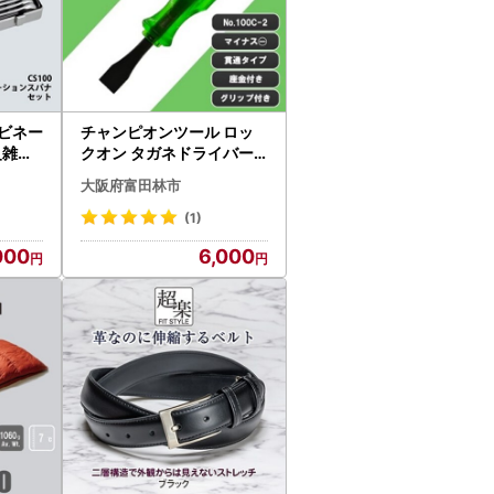
ンビネー
チャンピオンツール ロッ
_雑貨
クオン タガネドライバー -
15×50 マイナス 貫通タイ
大阪府富田林市
プ 四角軸 座金付_雑貨 _【1
442381】
(1)
000
6,000