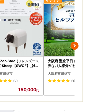
n' Zoo Stool(フレンズース
大阪府 聖丘平日セルフプレー
Ca
)Sheep【SWOF】_雑貨
券(お1人様分×1枚)/ ゴルフ 利
ル)
品 椅子・チェア・ソフ
用券_旅行券・チケット ゴルフ
子
富田林市
大阪府富田林市
大
具・インテリア _【12380
プレー券 体験チケット _【109
ンテリア 雑
5156】
ド
(2)
(1)
ア用品 雑貨・日
150,000
40,000
用
品 