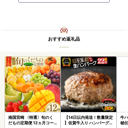
おすすめ返礼品
南国宮崎 〈特選〉旬のく
【14日以内発送！数量限定
牛ハ
だもの定期便 12ヵ月コー
】佐賀牛入り ハンバーグ 2
秘伝