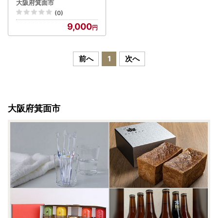
水ホース アタッチメント
大阪府箕面市
全自動洗濯機用 ドラム式
(0)
簡単取付 ナノバブル 洗浄
9,000
消臭 ナノバブル洗浄 洗濯
洗濯槽 掃除 【m75-03】
【アルベール・インターナ
ショナル】
前へ
1
次へ
大阪府箕面市