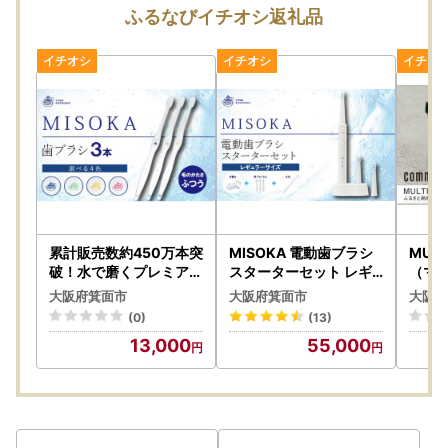
※贈答品の場合も「受取人様ご負担」となります。お届け先
ふるなびイチオシ返礼品
の住所入力には十分ご注意ください。
※定期便をお申し込みの皆様は、お届け先変更の場合、必ず
箕面市までご連絡ください。
累計販売数約450万本突
MISOKA 電動歯ブラシ
MULT
破！水で磨くプレミアム
スターターセット レギ
（マ
歯ブラシ！MISOKA 基
ュラーサイズ 本体 充電
）アー
大阪府箕面市
大阪府箕面市
大阪府
本の歯ブラシ(3本セッ
器 替ブラシ 3本 電動ハ
BAN 
(0)
(13)
ト) ゲキツル ハブラシ
ブラシ デンタルケア【
S、M
13,000
55,000
歯磨き はみがき ふつう
m06-14】【株式会社夢
ブラッ
高級 デンタルケア プレ
職人】
木鉢カ
ゼント ギフト 贈り物 贈
バッグ
答【m06-02】【株式
サイクル 【m14
会社夢職人】
株式
チ】