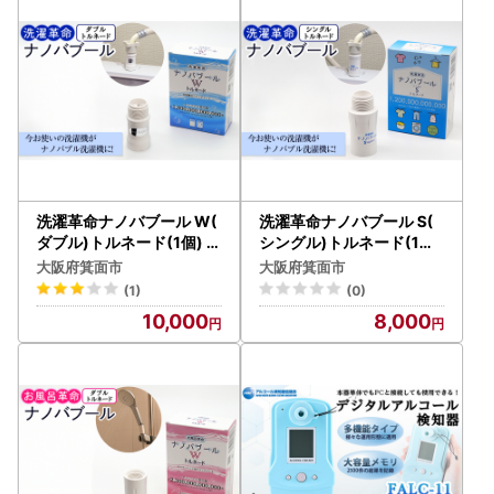
洗濯革命ナノバブール W(
洗濯革命ナノバブール S(
ダブル)トルネード(1個) ナ
シングル)トルネード(1個)
ノバブル 取付簡単 全自動
家事 時短 取付簡単全自動
大阪府箕面市
大阪府箕面市
洗濯機用 ドラム式 洗濯機
洗濯機用 ドラム式 ナノバ
(1)
(0)
用 交換アダプター 洗浄効
ブル 洗濯機 用 交換アダプ
10,000
8,000
果 消臭 時短 家事 洗濯 ホ
ター 洗浄 消臭 ナノバブル
ース 【m75-01】【アル
洗浄 洗濯 掃除 ホース 【m
ベール・インターナショナ
75-02】【アルベール・
ル】
インターナショナル】