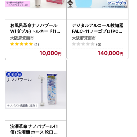
お風呂革命ナノバブール
デジタルアルコール検知器
W(ダブル)トルネード(1個
FALC-11フーゴプロ(PC管
) シャワーヘッド 用 ナノ
理用ソフト付き・通信キッ
大阪府箕面市
大阪府箕面市
バブル発生装置 ナノバブ
ト付き)検査器 電気化学式
(1)
(0)
ル シャワー 交換 アダプタ
ガスセンサ 多機能 アルコ
10,000
140,000
ー ナノバブル洗浄 ナノバ
ールセンサー アルコール
ブルシャワーヘッド 【m7
検査 飲酒検査 セルフチェ
5-04】【アルベール・イ
ック アルコールチェック
ンターナショナル】
携帯用 ハンディタイプ【
m48-01】【フィガロ技研
】
洗濯革命 ナノバブール(1
個) 洗濯機 ホース 蛇口 給