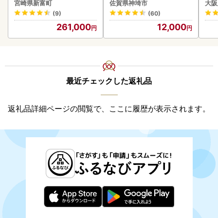
ス【F84-25】
2個 2.6kg(120g×22個)(H
焼肉
宮崎県新富町
佐賀県神埼市
大阪
083106)
(9)
(60)
261,000
12,000
最近チェックした返礼品
返礼品詳細ページの閲覧で、ここに履歴が表示されます。