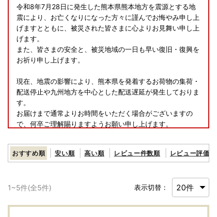
令和8年7月28日に発生した熊本県熊本地方を震源とする地
震により、お亡くなりになった方々に謹んでお悔やみ申し上
げますとともに、被災された皆さまに心よりお見舞い申し上
げます。
また、皆さまの安全と、被災地域の一日も早い復旧・復興を
お祈り申し上げます。
現在、地震の影響により、熊本県を発着するお荷物の集荷・
配送停止や九州地方を中心とした配送遅延が発生しておりま
す。
お届けまで通常よりお時間をいただく場合がございますの
で、何卒ご理解賜りますようお願い申し上げます。
おすすめ順
安い順
高い順
レビュー件数順
レビュー評価順
＜ヤマト運輸・転送サービスの有料化のお知らせ＞
2023年6月1日以降、送り状に記載されたご住所以外にお届
け先を変更（転送）する場合、
1
~
5
件(全
5
件)
表示切替：
送り状記載のお届け先から変更後のお届け先までの運賃が
「受取人様負担（着払い）」となります。