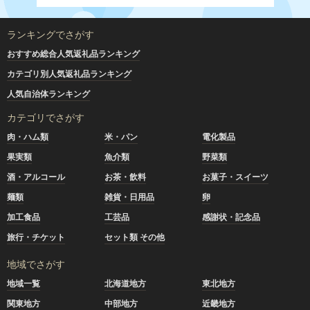
ランキングでさがす
おすすめ総合人気返礼品ランキング
カテゴリ別人気返礼品ランキング
人気自治体ランキング
カテゴリでさがす
肉・ハム類
米・パン
電化製品
果実類
魚介類
野菜類
酒・アルコール
お茶・飲料
お菓子・スイーツ
麺類
雑貨・日用品
卵
加工食品
工芸品
感謝状・記念品
旅行・チケット
セット類 その他
地域でさがす
地域一覧
北海道地方
東北地方
関東地方
中部地方
近畿地方