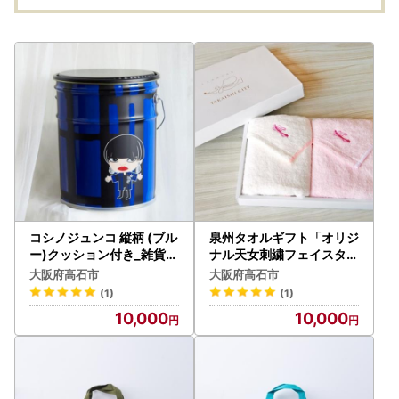
コシノジュンコ 縦柄 (ブル
泉州タオルギフト「オリジ
ー)クッション付き_雑貨・
ナル天女刺繍フェイスタオ
日用品 家具・インテリア _
ル」2枚【1621371】
大阪府高石市
大阪府高石市
【1494834】
(1)
(1)
10,000
10,000