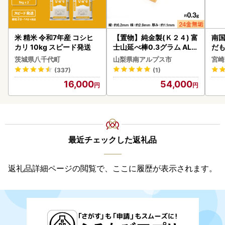
米 精米 令和7年産 コシヒ
【置物】純金製(Ｋ２４) 富
南国
カリ 10kg スピード発送
士山延べ棒0.3グラム ALP
だも
BK193
ス【
茨城県八千代町
山梨県南アルプス市
宮崎
(337)
(1)
16,000
54,000
最近チェックした返礼品
返礼品詳細ページの閲覧で、ここに履歴が表示されます。