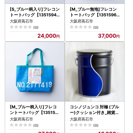
[S_ブルー柄入り]フレコン
[M_ブルー無地]フレコン
トートバッグ【1351594
トートバッグ【1351596
】
】
大阪府高石市
大阪府高石市
(0)
(0)
24,000
37,000
[M_ブルー柄入り]フレコ
コシノジュンコ 対極 (ブル
ントートバッグ【135159
ー)クッション付き_雑貨・
7】
日用品 家具・インテリア _
大阪府高石市
大阪府高石市
【1494827】
(0)
(0)