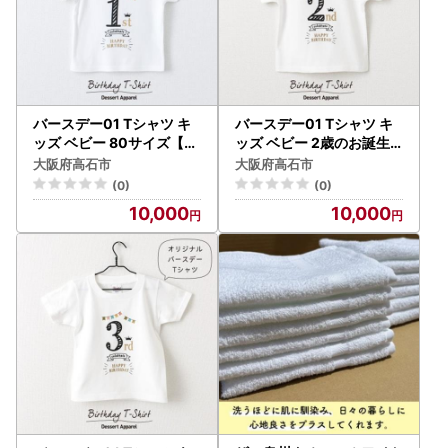
バースデー01 Tシャツ キ
バースデー01 Tシャツ キ
ッズ ベビー 80サイズ【16
ッズ ベビー 2歳のお誕生
38518】
日向け 90サイズ【16530
大阪府高石市
大阪府高石市
01】
(0)
(0)
10,000
10,000