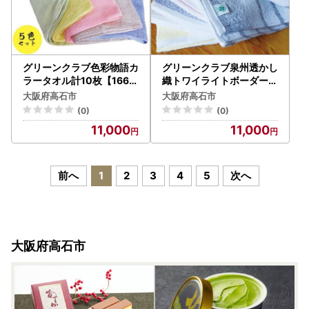
グリーンクラブ色彩物語カ
グリーンクラブ泉州透かし
ラータオル計10枚【1663
織トワイライトボーダータ
418】
オル 計10枚【1663421】
大阪府高石市
大阪府高石市
(0)
(0)
11,000
11,000
前へ
1
2
3
4
5
次へ
大阪府高石市