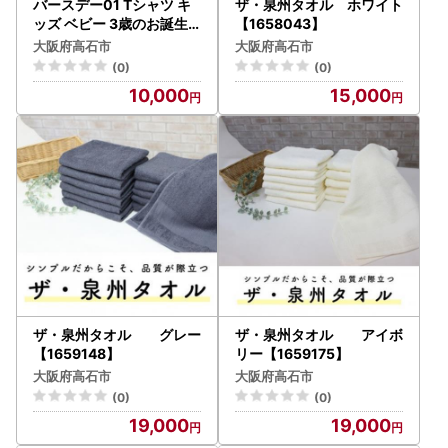
バースデー01 Tシャツ キ
ザ・泉州タオル ホワイト
ッズ ベビー 3歳のお誕生
【1658043】
日向け 100サイズ【1653
大阪府高石市
大阪府高石市
037】
(0)
(0)
10,000
15,000
ザ・泉州タオル グレー
ザ・泉州タオル アイボ
【1659148】
リー【1659175】
大阪府高石市
大阪府高石市
(0)
(0)
19,000
19,000