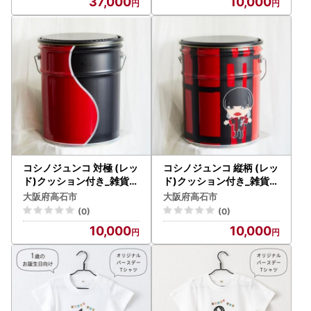
37,000
10,000
コシノジュンコ 対極 (レッ
コシノジュンコ 縦柄 (レッ
ド)クッション付き_雑貨・
ド)クッション付き_雑貨・
日用品 家具・インテリア _
日用品 家具・インテリア _
大阪府高石市
大阪府高石市
【1494832】
【1494838】
(0)
(0)
10,000
10,000