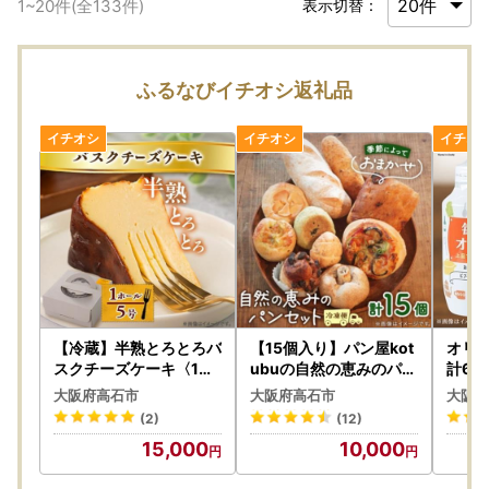
1
~
20
件(全
133
件)
表示切替：
ふるなびイチオシ返礼品
【冷蔵】半熟とろとろバ
【15個入り】パン屋kot
オリゴ
スクチーズケーキ〈1ホ
ubuの自然の恵みのパン
計6k
ール5号〉_菓子・スイ
セット(大)_ パン ぱん_
ヨー
大阪府高石市
大阪府高石市
大阪府
ーツ ケーキ _【配送不可
【配送不可地域：離島】
味
(2)
(12)
地域：離島】【146081
【1352138】
15,000
10,000
4】