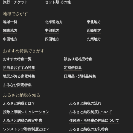
旅行・チケット
セット類 その他
地域でさがす
地域一覧
北海道地方
東北地方
関東地方
中部地方
近畿地方
中国地方
四国地方
九州地方
おすすめ特集でさがす
おすすめ特集一覧
訳あり返礼品特集
担当者おすすめ特集
定期便特集
地元が誇る家電特集
日用品・消耗品特集
ふるなび限定特集
ふるさと納税を知る
ふるさと納税とは？
ふるさと納税の流れ
控除上限額シミュレーション
ふるさと納税制度について
ふるさと納税の確定申告
住民税・所得税の控除について
ワンストップ特例制度とは？
ふるさと納税のお礼特典