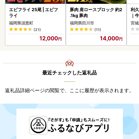
エビフライ 25尾 | エビフ
豚肉 肩ロースブロック 約2
利久
ライ
.1kg 豚肉
｜
福岡県須恵町
福岡県田川市
宮城
(21)
(11)
12,000
14,000
最近チェックした返礼品
返礼品詳細ページの閲覧で、ここに履歴が表示されます。