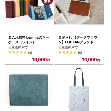
名入れ無料 Lemmaのキー
名刺入れ 【ダークブラウ
ケース（ワイン）
ン】FOOTANブランド 本
革名刺入れ
兵庫県神戸市
兵庫県神戸市
(4)
(5)
19,000
10,000