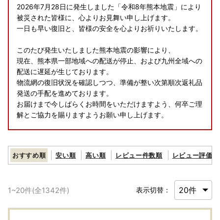
2026年7月28日に発生しました「令和8年熊本地震」により
被災された皆様に、心よりお見舞い申し上げます。
一日も早い復旧と、皆様の安全を心よりお祈りいたします。
このたび発生いたしました熊本地震の影響により、
現在、熊本県一部地域への配送が停止、および九州全域への
配送に遅延が生じております。
物流網の復旧状況を確認しつつ、準備が整い次第順次返礼品
発送の手配を進めております。
お届けまで今しばらくお時間をいただけますよう、何卒ご理
解とご協力を賜りますようお願い申し上げます。
【神戸市にふるさと納税をされる皆様へ】
おすすめ順
安い順
高い順
レビュー件数順
レビュー評価順
2026 年 10 月の制度改正（募集費用の適正化および地場産
品基準の明確化）に伴い、予告
なく返礼品の寄附金額や内容量の変更、または受付終了とな
1
~
20
件(全
1342
件)
表示切替：
る場合がございます。
また、掲載するポータルサイトごとに手数料等の条件が異な
るため、同一の返礼品であっ