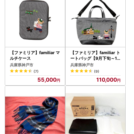
【ファミリア】familiar マ
【ファミリア】familiar ト
ルチケース
ートバッグ【9月下旬～10
月下旬頃目安にお届け予定
兵庫県神戸市
兵庫県神戸市
】
(7)
(9)
55,000
110,000