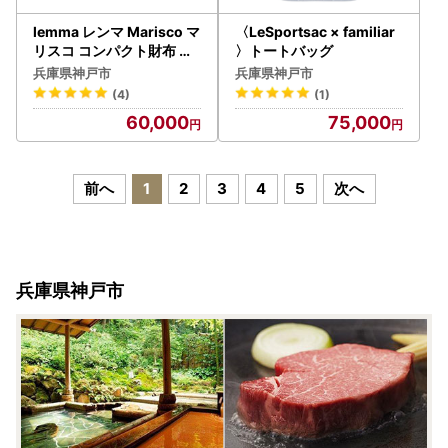
lemma レンマ Marisco マ
〈LeSportsac × familiar
リスコ コンパクト財布 二
〉トートバッグ
つ折り財布 ペトローリオ
兵庫県神戸市
兵庫県神戸市
(4)
(1)
60,000
75,000
前へ
1
2
3
4
5
次へ
兵庫県神戸市