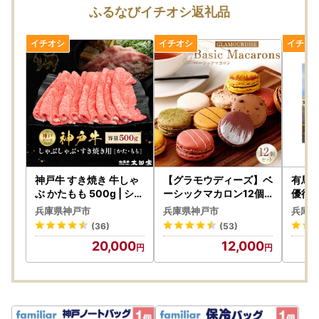
てもサイトによって寄附金額が異なる場合がございます。あ
ふるなびイチオシ返礼品
らかじめご了承ください。
※※ご注意ください！※※
【割引価格は詐欺！】ふるさと納税の商品を転載した悪質な
偽サイト・詐欺サイト
神戸市ふるさと納税の商品を転載した悪質な偽サイト・詐欺
サイトが複数見つかっています。
「割引価格」、「通常価格から値下げ」、「お得」などの記
載のあるサイトは詐欺サイトです。
神戸牛 すき焼き 牛しゃ
【グラモウディーズ】ベ
有馬
絶対に申し込まないようにご注意ください。
ぶ かたもも 500g | シャ
ーシックマカロン12個
優待券
ブシャブ
セット お菓子 スイーツ
ホテル
兵庫県神戸市
兵庫県神戸市
兵庫県
デザート ギフト 神戸お
ル 予
(36)
(53)
菓子
庫 神
20,000
12,000
畿 人