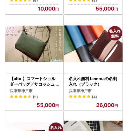
(6)
(5)
10,000
55,000
【alto.】スマートショル
名入れ無料 Lemmaの名刺
ダーバッグ／サコッシュ A
入れ（ブラック）
KEB-3102（グリーン）
兵庫県神戸市
兵庫県神戸市
(5)
(4)
55,000
26,000