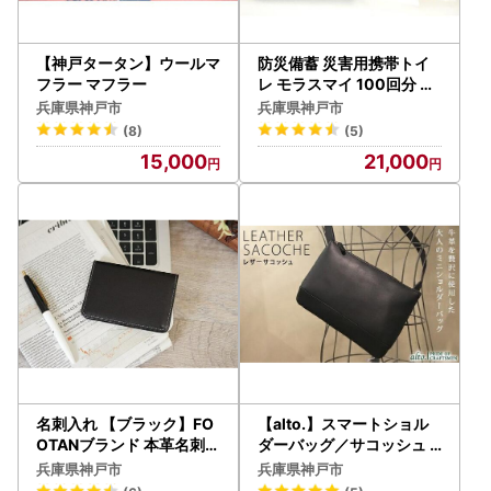
【神戸タータン】ウールマ
防災備蓄 災害用携帯トイ
フラー マフラー
レ モラスマイ 100回分 特
別セット 防災用品
兵庫県神戸市
兵庫県神戸市
(8)
(5)
15,000
21,000
名刺入れ 【ブラック】FO
【alto.】スマートショル
OTANブランド 本革名刺入
ダーバッグ／サコッシュ A
れ
KEB-3102（ブラック）
兵庫県神戸市
兵庫県神戸市
バッグ