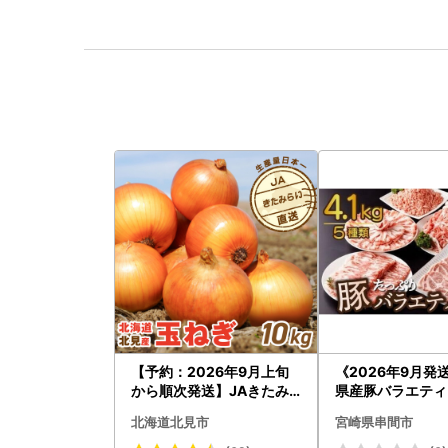
【予約：2026年9月上旬
《2026年9月発
から順次発送】JAきたみ
県産豚バラエティー
らい産 玉ねぎ Lサイズ 10k
セット_K033-05
北海道北見市
宮崎県串間市
g ( タマネギ たまねぎ 野菜
)【210-0003-2026】