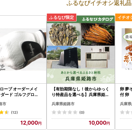
ふるなびイチオシ返礼品
ローブ オーダーメイ
【有効期限なし！後からゆっく
卵 夢
ンダード ゴルフグロー
り特産品を選べる】兵庫県姫路
付 卵
市カタログポイント
路市
兵庫県姫路市
兵庫県
(12)
(0)
12,000
10,000