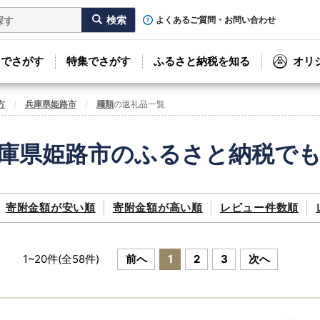
よくあるご質問・お問い合わせ
リでさがす
特集でさがす
ふるさと納税を知る
オリ
方
兵庫県姫路市
麺類
の返礼品一覧
庫県姫路市のふるさと納税で
寄附金額が
安い順
寄附金額が
高い順
レビュー件数順
1
~
20
件(全
58
件)
前へ
1
2
3
次へ