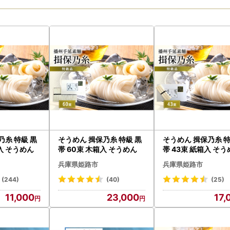
乃糸 特級 黒
そうめん 揖保乃糸 特級 黒
そうめん 揖保乃糸 特
箱入 そうめん
帯 60束 木箱入 そうめん
帯 43束 紙箱入 そ
兵庫県姫路市
兵庫県姫路市
(244)
(40)
(25)
11,000
23,000
17,