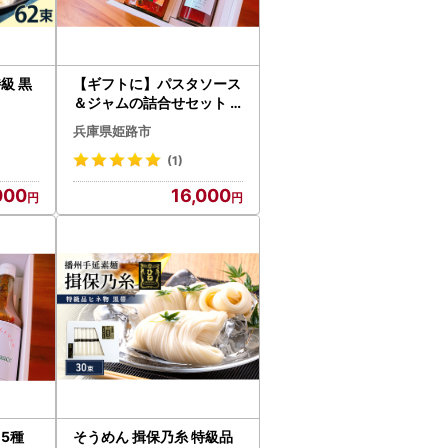
級 黒
【ギフトに】パスタソース
＆ジャムの詰合せセット
イチゴ 苺 ストロベリー
兵庫県姫路市
(1)
000
16,000
 5種
そうめん 揖保乃糸 特級品