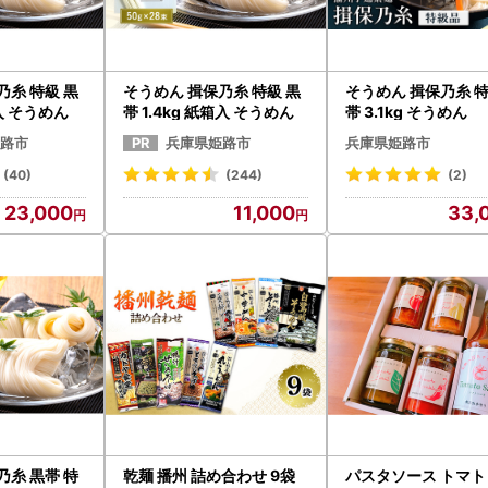
乃糸 特級 黒
そうめん 揖保乃糸 特級 黒
そうめん 揖保乃糸 特
箱入 そうめん
帯 1.4kg 紙箱入 そうめん
帯 3.1kg そうめん
路市
兵庫県姫路市
兵庫県姫路市
(40)
(244)
(2)
23,000
11,000
33,
乃糸 黒帯 特
乾麺 播州 詰め合わせ 9袋
パスタソース トマト