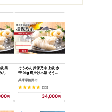
級 黒
そうめん 揖保乃糸 上級 赤
うめん
帯 9kg 縄掛け木箱 そうめ
ん
兵庫県姫路市
(22)
000
34,000