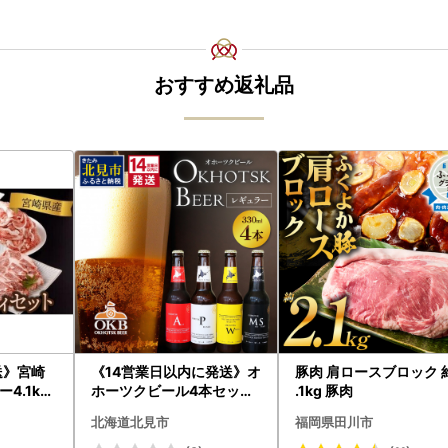
おすすめ返礼品
送》宮崎
《14営業日以内に発送》オ
豚肉 肩ロースブロック 
4.1kg
ホーツクビール4本セット
.1kg 豚肉
7-2609
( 飲料 飲み物 お酒 ビール
北海道北見市
福岡県田川市
クラフトビール 瓶ビール
贈答 ギフト 贈り物 お中元