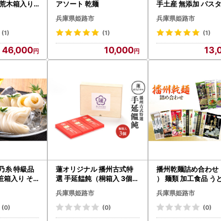
0束 荒木箱入り
アソート 乾麺
手土産 無添加 パス
ス
兵庫県姫路市
兵庫県姫路市
(1)
(1)
(1)
46,000
10,000
13,
乃糸 特級品
蓮オリジナル 播州古式特
播州乾麺詰め合わせ（
選 手延饂飩（桐箱入 3個）
） 麺類 加工食品 う
[ うどん 乾麺 ギフト 贈答
麺 ラーメン
兵庫県姫路市
兵庫県姫路市
兵庫県 姫路市 ]
(0)
(0)
(0)