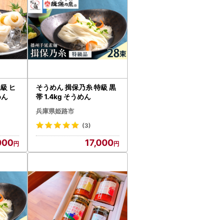
級 ヒ
そうめん 揖保乃糸 特級 黒
めん
帯 1.4kg そうめん
兵庫県姫路市
(3)
000
17,000