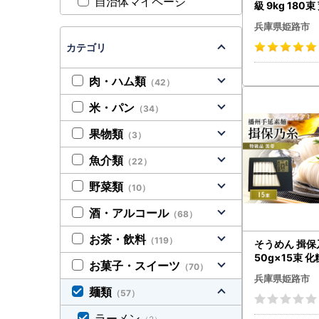
自治体マイページ
級 9kg 18
そうめん
兵庫県姫路市
カテゴリ
肉・ハム類
（42）
米・パン
（34）
果物類
（3）
魚介類
（22）
野菜類
（10）
酒・アルコール
（68）
お茶・飲料
（119）
そうめん 揖保
50g×15束 化粧箱入り そ
お菓子・スイーツ
（70）
うめん
兵庫県姫路市
麺類
（57）
ラーメン