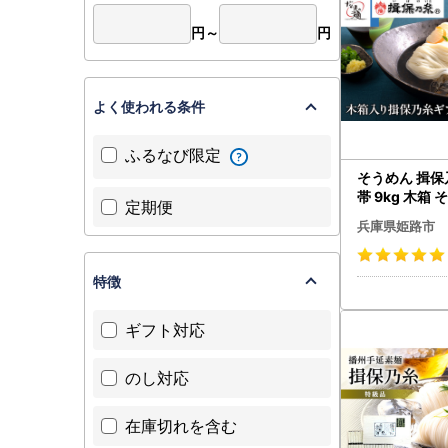
円～
円
よく使われる条件
ふるなび限定
そうめん 揖保
帯 9kg 木箱
定期便
兵庫県姫路市
特徴
ギフト対応
のし対応
在庫切れを含む