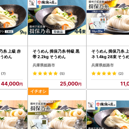
乃糸 上級 赤
そうめん 揖保乃糸 特級 黒
そうめん 揖保乃糸 上
 そうめん
帯 2.2kg そうめん
ネ 1.4kg 28束 そう
兵庫県姫路市
兵庫県姫路市
(7)
(5)
(2)
44,000
25,000
11,