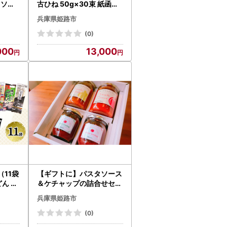
タソー
古ひね 50g×30束 紙函入
り そうめん
兵庫県姫路市
(0)
000
13,000
11袋
【ギフトに】パスタソース
どん 素
＆ケチャップの詰合せセッ
ト 調味料
兵庫県姫路市
(0)