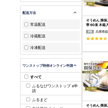
配送方法
そうめん 揖保
常温配送
帯 60束 木
兵庫県姫
冷蔵配送
冷凍配送
ワンストップ特例オンライン申請
すべて
ふるなびワンストップ e申
請
ふるまど
そうめん 揖保