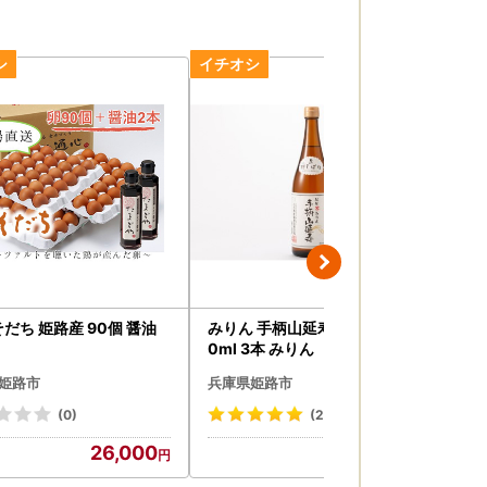
そだち 姫路産 90個 醤油
みりん 手柄山延寿 本みりん 72
卵 
0ml 3本 みりん
ド卵
姫路市
兵庫県姫路市
兵
(0)
(27)
26,000
13,000