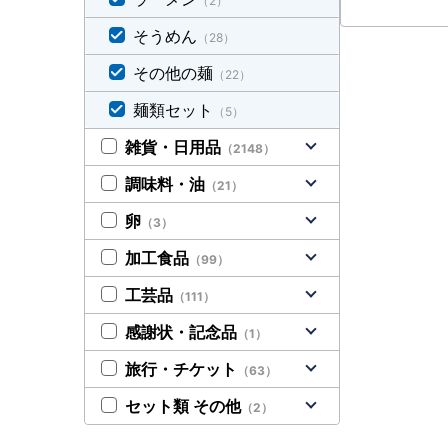
（2）
そうめん
（28）
その他の麺
（22）
麺類セット
（5）
雑貨・日用品
（2148）
調味料・油
（21）
卵
（3）
加工食品
（99）
工芸品
（111）
感謝状・記念品
（1）
旅行・チケット
（63）
セット類 その他
（2）