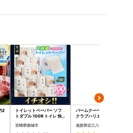
約2
トイレットペーパー ソフ
バームクーヘン mini 6個
トダブル 100R トイレ 快
クラブハリエ FC01W シェ
速〔12-I5-TP100-R〕
アボックス バウムクーヘ
宮崎県都城市
滋賀県近江八幡市
ン