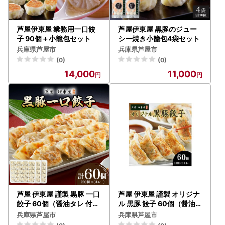
芦屋伊東屋 業務用一口餃
芦屋伊東屋 黒豚のジュー
子 90個＋小籠包セット
シー焼き小籠包4袋セット
兵庫県芦屋市
兵庫県芦屋市
(0)
(0)
14,000
11,000
芦屋 伊東屋 謹製 黒豚 一口
芦屋 伊東屋 謹製 オリジナ
餃子 60個（醤油タレ 付き
ル 黒豚 餃子 60個（醤油・
）
味噌タレ 付き）
兵庫県芦屋市
兵庫県芦屋市