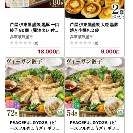
芦屋 伊東屋 謹製 黒豚 一口
芦屋 伊東屋謹製 大粒 黒豚
餃子 80個（醤油タレ 付き
焼き小籠包２袋
）
兵庫県芦屋市
兵庫県芦屋市
(0)
(0)
18,000
9,000
PEACEFUL GYOZA（ピ
PEACEFUL GYOZA（ピ
ースフルぎょうざ）ギフト
ースフルぎょうざ）ギフト