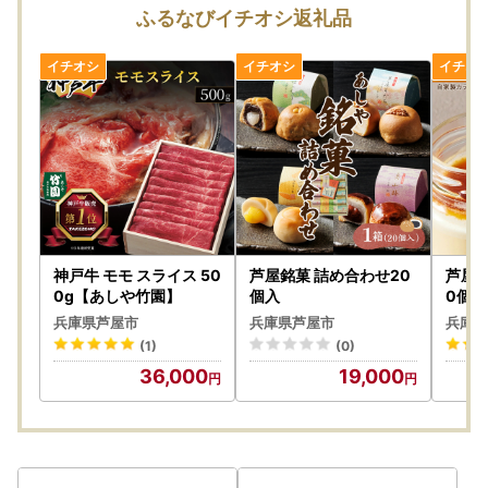
書類の到着を待たずに本市ホームページ掲載の申請書を印刷
ふるなびイチオシ返礼品
し、1月10日までに郵送してください。
◆芦屋市役所ホームページ
ワンストップ特例申請書
神戸牛 モモ スライス 50
芦屋銘菓 詰め合わせ20
芦屋ぷ
0g【あしや竹園】
個入
0個入
兵庫県芦屋市
兵庫県芦屋市
兵庫県
(1)
(0)
36,000
19,000