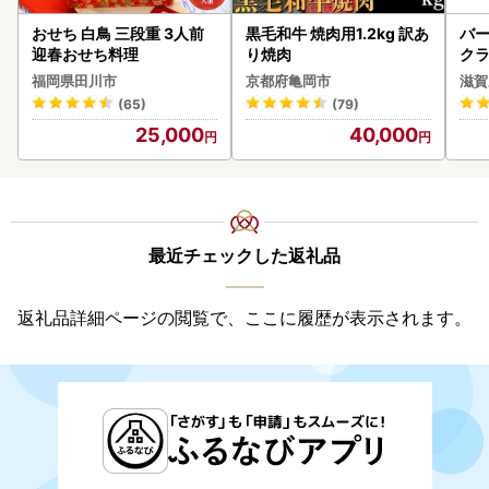
おせち 白鳥 三段重 3人前
黒毛和牛 焼肉用1.2kg 訳あ
バー
迎春おせち料理
り焼肉
クラ
アボ
福岡県田川市
京都府亀岡市
滋賀
ン
(65)
(79)
25,000
40,000
最近チェックした返礼品
返礼品詳細ページの閲覧で、ここに履歴が表示されます。