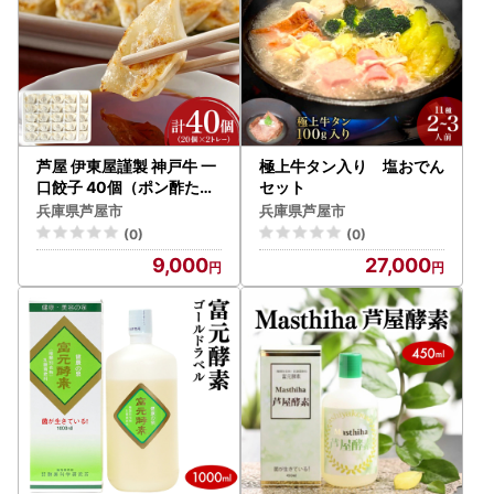
芦屋 伊東屋謹製 神戸牛 一
極上牛タン入り 塩おでん
口餃子 40個（ポン酢たれ
セット
付き）
兵庫県芦屋市
兵庫県芦屋市
(0)
(0)
9,000
27,000