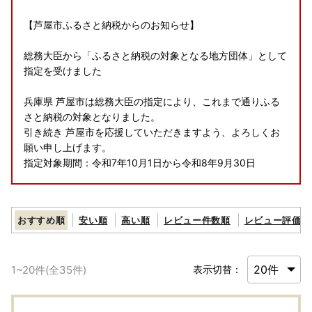
【芦屋市ふるさと納税からのお知らせ】
総務大臣から「ふるさと納税の対象となる地方団体」として
指定を受けました
兵庫県 芦屋市は総務大臣の指定により、これまで通りふる
さと納税の対象となりました。
引き続き 芦屋市を応援していただきますよう、よろしくお
願い申し上げます。
指定対象期間：令和7年10月1日から令和8年9月30日
ーーーーーーーーーーーーーーーーーーーーーーーーーーー
ーーーーーーーーーーー
おすすめ順
安い順
高い順
レビュー件数順
レビュー評価順
【年末の寄附における書類送付時期のお知らせ】
12月26日以降に入金確認がとれたものにつきましては、年
1
~
20
件(全
35
件)
表示切替：
明けより順次発行し1月中旬までに郵送いたします。
同日以後のご寄付でワンストップ特例申請をご希望の方は、