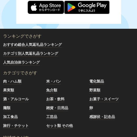
ランキングでさがす
おすすめ総合人気返礼品ランキング
カテゴリ別人気返礼品ランキング
人気自治体ランキング
カテゴリでさがす
肉・ハム類
米・パン
電化製品
果実類
魚介類
野菜類
酒・アルコール
お茶・飲料
お菓子・スイーツ
麺類
雑貨・日用品
卵
加工食品
工芸品
感謝状・記念品
旅行・チケット
セット類 その他