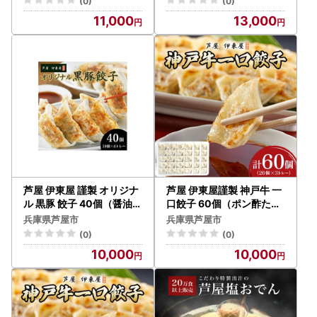
(0)
(0)
11,000
13,000
芦屋 伊東屋 謹製 オリジナ
芦屋 伊東屋謹製 神戸牛 一
ル 黒豚 餃子 40個（醤油・
口餃子 60個（ポン酢たれ
味噌タレ 付き）
付き）
兵庫県芦屋市
兵庫県芦屋市
(0)
(0)
10,000
10,000