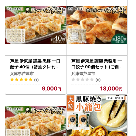
芦屋 伊東屋 謹製 黒豚 一口
芦屋 伊東屋 謹製 業務用 一
餃子 40個（醤油タレ 付き
口餃子 90個セット (ご自
）
宅用) 2袋
兵庫県芦屋市
兵庫県芦屋市
(1)
(0)
9,000
18,000