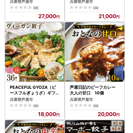
4折セット (18個入り×4
3折セット (18個入り×3
兵庫県芦屋市
兵庫県芦屋市
箱)
箱)
(0)
(0)
27,000
21,000
PEACEFUL GYOZA（ピ
芦屋日記のビーフカレー
ースフルぎょうざ）ギフト
大人の甘口 10個
2折セット (18個入り×2
兵庫県芦屋市
兵庫県芦屋市
箱)
(0)
(0)
18,000
20,000