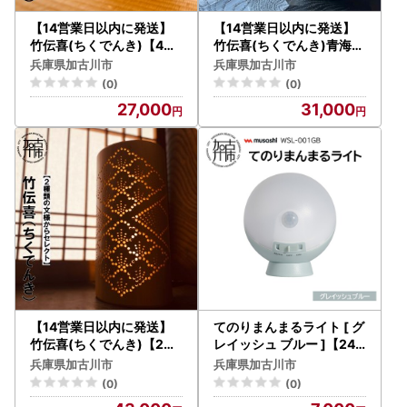
【14営業日以内に発送】
【14営業日以内に発送】
竹伝喜(ちくでんき)【4種
竹伝喜(ちくでんき)青海波
類の文様からセレクト】【
(弐)【2603M17101】
兵庫県加古川市
兵庫県加古川市
2602M17103】
(0)
(0)
27,000
31,000
【14営業日以内に発送】
てのりまんまるライト [ グ
竹伝喜(ちくでんき)【2種
レイッシュ ブルー ]【240
類の文様からセレクト】【
0O10833_01】
兵庫県加古川市
兵庫県加古川市
2604M17102】
(0)
(0)