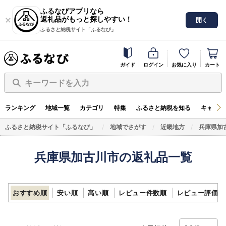
ふるなびアプリなら
返礼品がもっと探しやすい！
開く
ふるさと納税サイト「ふるなび」
ガイド
ログイン
お気に入り
カート
キーワードを入力
ランキング
地域一覧
カテゴリ
特集
ふるさと納税を知る
キャンペ
ふるさと納税サイト「ふるなび」
地域でさがす
近畿地方
兵庫県加
兵庫県加古川市の返礼品一覧
おすすめ順
安い順
高い順
レビュー件数順
レビュー評価順