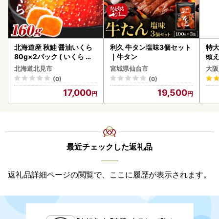
北海道産 秋鮭 醤油いくら
利久 牛タン塩味3個セット
特大
80g×2パック ( いくら イ
｜牛タン
頭え
クラ 魚卵 鮭 サケ さけ 鮭い
北海道北見市
宮城県仙台市
大阪
くら 醤油漬け パック 北海
(0)
(0)
道産 ふるさと納税 秋鮭 )【
17,000
19,500
233-0002】
最近チェックした返礼品
返礼品詳細ページの閲覧で、ここに履歴が表示されます。