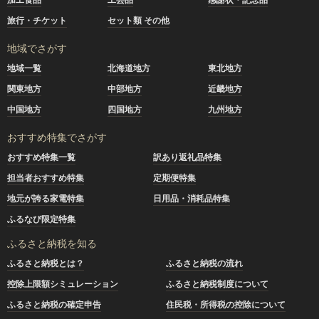
旅行・チケット
セット類 その他
地域でさがす
地域一覧
北海道地方
東北地方
関東地方
中部地方
近畿地方
中国地方
四国地方
九州地方
おすすめ特集でさがす
おすすめ特集一覧
訳あり返礼品特集
担当者おすすめ特集
定期便特集
地元が誇る家電特集
日用品・消耗品特集
ふるなび限定特集
ふるさと納税を知る
ふるさと納税とは？
ふるさと納税の流れ
控除上限額シミュレーション
ふるさと納税制度について
ふるさと納税の確定申告
住民税・所得税の控除について