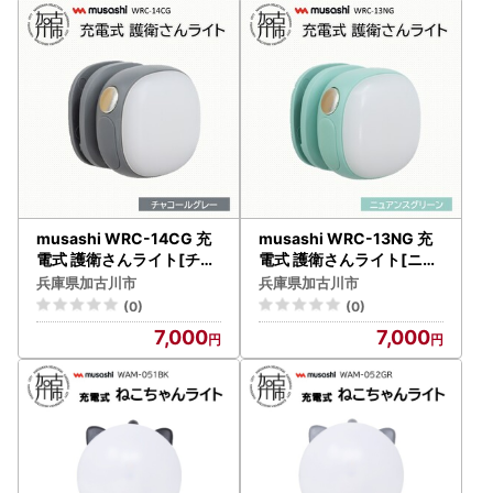
musashi WRC-14CG 充
musashi WRC-13NG 充
電式 護衛さんライト[チャ
電式 護衛さんライト[ニュ
コールグレー]《 防犯 防犯
アンスグリーン]《 防犯 防
兵庫県加古川市
兵庫県加古川市
ライト 充電式 LED 防犯グ
犯ライト 充電式 LED 防犯
(0)
(0)
ッズ 屋外 日用品 》【240
グッズ 屋外 日用品 》【24
7,000
7,000
0O10830_05】
00O10830_04】