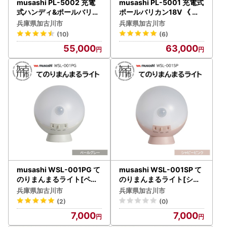
musashi PL-5002 充電
musashi PL-5001 充電式
式ハンディ&ポールバリカ
ポールバリカン18V 《 花
ン 《 ムサシ 充電器付き 花
ガーデン DIY ムサシ ガー
兵庫県加古川市
兵庫県加古川市
ガーデン DIY ガーデニン
デニング 草刈り機 ガーデ
(10)
(6)
グ 草刈り機 刈り込み 生垣
ントリマー 剪定バリカン
55,000
63,000
園芸用バリカン 剪定バリ
電動 充電式 》【2406O1
カン 電動 伸縮 庭木 剪定
0823】
》【2405O10821】
musashi WSL-001PG て
musashi WSL-001SP て
のりまんまるライト[ペー
のりまんまるライト[シャ
ルグレー]《 センサーライ
ビーピンク]《 センサーラ
兵庫県加古川市
兵庫県加古川市
ト 防犯 ライト LEDライト
イト 防犯 ライト LEDライ
(2)
(0)
玄関 寝室 照明 》【2400
ト 玄関 寝室 照明 》【240
7,000
7,000
O10833_02】
0O10833_03】