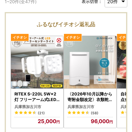
1
~
20
件(全
47
件)
表示切替：
ふるなびイチオシ返礼品
RITEX S-220L 5W×2
〈2026年10月以降から
自社牧
灯 フリーアーム式LED
寄附金額改定〉衣類乾燥
点食べ
ソーラーセンサーライト
除湿機 air dryer DDA10
)【2
兵庫県加古川市
兵庫県加古川市
兵庫県
〈センサーライト ソー
【2509N09601】
(21)
(58)
ラーライト ライト 照明
25,000
96,000
防犯 日用品 防犯ライト
フリーアーム式 LED 非