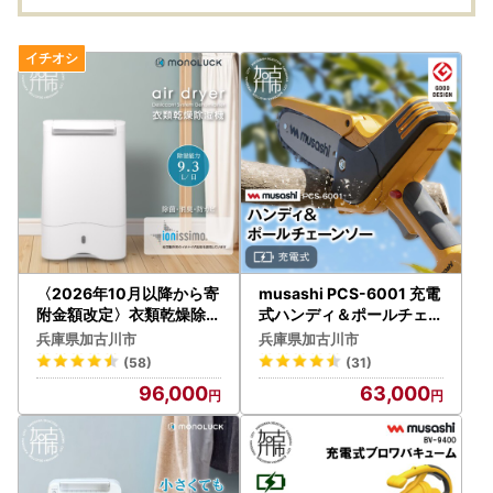
常灯 防犯グッズ 株式会
社ムサシ プレゼント 送
料無料 おすすめ〉【24
02O10808】
〈2026年10月以降から寄
musashi PCS-6001 充電
附金額改定〉衣類乾燥除湿
式ハンディ＆ポールチェー
機 air dryer DDA10【250
ンソー【2406O10822】
兵庫県加古川市
兵庫県加古川市
9N09601】
(58)
(31)
96,000
63,000