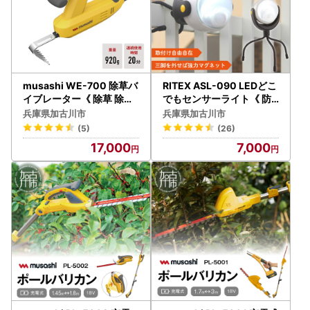
musashi WE-700 除草バ
RITEX ASL-090 LEDどこ
イブレーター《 除草 除草
でもセンサーライト《 防
グッズ 草取り 日用品 ギフ
犯ライト センサーライト
兵庫県加古川市
兵庫県加古川市
ト プレゼント 持ち運べる
》【2400O10802】
(5)
(26)
便利 》【2401O10828】
17,000
7,000