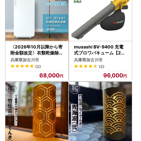
〈2026年10月以降から寄
musashi BV-9400 充電
附金額改定〉衣類乾燥除湿
式ブロワバキューム【240
機 air dryer DDS03【240
9O10824】
兵庫県加古川市
兵庫県加古川市
7N09604】
(2)
(2)
68,000
96,000