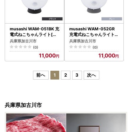
musashi WAM-051BK 充
musashi WAM-052GR
電式ねこちゃんライト[ブ
充電式ねこちゃんライト[
ラック]《 センサーライト
グレー]《 センサーライト
兵庫県加古川市
兵庫県加古川市
防犯 ライト 充電式 LEDラ
防犯 ライト 充電式 LEDラ
(0)
(0)
イト 玄関 照明 》【2401O
イト 玄関 照明 》【2401O
11,000
11,000
10827_01】
10827_02】
前へ
1
2
3
次へ
兵庫県加古川市