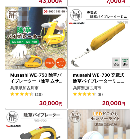
43,000
7,000
Musashi WE-750 除草バ
musashi WE-730 充電式
イブレーター〈除草 ムサ
除草バイブレーターミニ《
シ 除草グッズ 草取り 日用
除草 除草グッズ 草取り 日
兵庫県加古川市
兵庫県加古川市
品 返礼品 ギフト プレゼン
用品 ギフト プレゼント 持
(28)
(5)
ト 持ち運べる 便利 送料無
ち運べる 便利 》【2402O
30,000
20,000
料 おすすめ〉【2403O10
10829】
807】