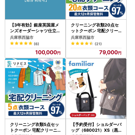
【3年有効】銀座英国屋メ
クリーニング衣類20点セ
ンズオーダーシャツ仕立て
ットクーポン 宅配クリー
補助券30,000円分／ご自
ニング チケット （79-7）
兵庫県西脇市
兵庫県西脇市
身用包装（100-11）
(6)
(21)
100,000
79,000
クリーニング衣類5点セッ
【予約受付】ショルダーバ
トクーポン 宅配クリーニ
ッグ（680021）XS（黒