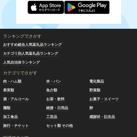
ランキングでさがす
おすすめ総合人気返礼品ランキング
カテゴリ別人気返礼品ランキング
人気自治体ランキング
カテゴリでさがす
肉・ハム類
米・パン
電化製品
果実類
魚介類
野菜類
酒・アルコール
お茶・飲料
お菓子・スイーツ
麺類
雑貨・日用品
卵
加工食品
工芸品
感謝状・記念品
旅行・チケット
セット類 その他