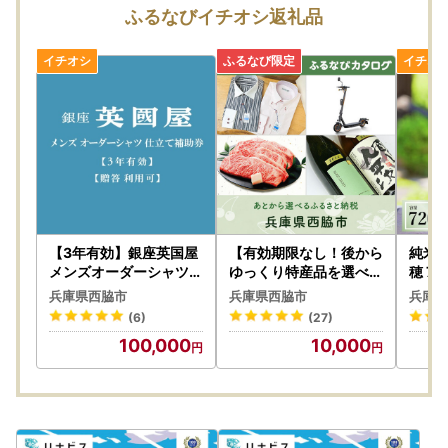
場合は再送いたしかねますので、お早めにお受け取りいただ
ふるなびイチオシ返礼品
きますようお願いいたします。
お問い合わせの際は、寄附者様氏名・申込番号を添えてお問
い合わせください。
【3年有効】銀座英国屋
【有効期限なし！後から
純米
メンズオーダーシャツ仕
ゆっくり特産品を選べる
穂 72
立て補助券30,000円分
】兵庫県西脇市カタログ
（10-
兵庫県西脇市
兵庫県西脇市
兵庫県
／ご自身用包装（100-1
ポイント
(6)
(27)
1）
100,000
10,000