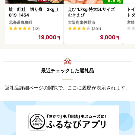
鮭 紅鮭 切り身 2kg_I
えび 1.7kg 特大5Lサイズ
トイ
019-1454
むきえび
トダ
速〔
北海道白糠町
大阪府泉佐野市
宮崎
(12)
(391)
19,000
9,000
最近チェックした返礼品
返礼品詳細ページの閲覧で、ここに履歴が表示されます。