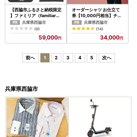
【西脇市ふるさと納税限定
オーダーシャツ お仕立て
】ファミリア（familiar）
券【10,000円相当】チケ
巾着3点セット（680218
ット 利用券 （34-11）
兵庫県西脇市
兵庫県西脇市
）XS（黒系チェック）
(0)
(14)
59,000
34,000
前へ
1
2
3
4
5
次へ
兵庫県西脇市