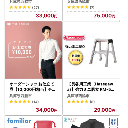
ング チケット（33-26）
系チェック） ふるさと納
兵庫県西脇市
兵庫県西脇市
税限定
(27)
(7)
33,000
75,000
オーダーシャツ お仕立て
【長谷川工業（Hasegaw
券【10,000円相当】チケ
a)】強力ミニ脚立 RM-50
ット 利用券 （34-11）
（29-9）
兵庫県西脇市
兵庫県西脇市
(14)
(8)
34,000
29,000