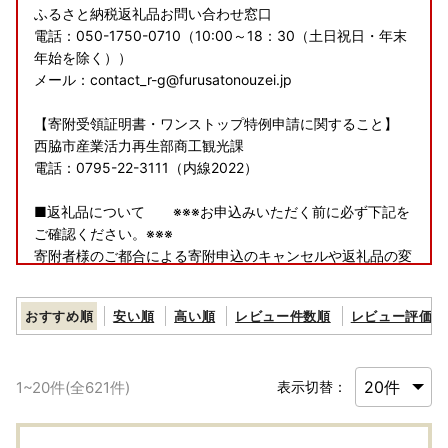
ふるさと納税返礼品お問い合わせ窓口
電話：050-1750-0710（10:00～18：30（土日祝日・年末
年始を除く））
メール：contact_r-g@furusatonouzei.jp
【寄附受領証明書・ワンストップ特例申請に関すること】
西脇市産業活力再生部商工観光課
電話：0795-22-3111（内線2022）
■返礼品について ※※※お申込みいただく前に必ず下記を
ご確認ください。※※※
寄附者様のご都合による寄附申込のキャンセルや返礼品の変
更等はいたしかねますのであらかじめご了承ください。
おすすめ順
安い順
高い順
レビュー件数順
レビュー評価順
■返礼品の配送について
返礼品をお受け取りいただけない長期ご不在期間がございま
したら、備考欄にご入力ください。返礼品によっては、配送
1
~
20
件(全
621
件)
表示切替：
日の指定をできかねる場合がございます。返礼品詳細ページ
をよくご確認の上、お申し込みください。
寄附者様のご都合により返礼品が発送元事業者へ返品された