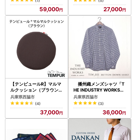
(1)
(5)
59,000
27,000
【テンピュールR】マルマ
播州織メンズシャツ「T
ルクッション（ブラウン）
HE INDUSTRY WORKS」
37-27
（1着）【TIW_011（ネイ
兵庫県西脇市
兵庫県西脇市
ビー×ホワイト）】 36-2
(4)
(3)
37,000
36,000