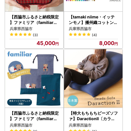
【西脇市ふるさと納税限定
【tamaki niime・イッテ
】ファミリア（familiar）
ンモノ】播州織コットン1
ポーチ（680022）XF（
00％ルーツショール（小
兵庫県西脇市
兵庫県西脇市
赤系チェック）播州織 小
判）(08-3)
(3)
(4)
物入れ
45,000
8,000
【西脇市ふるさと納税限定
【特大もちもちビーズソフ
】ファミリア（familiar）
ァ】DaractionⅡ〔カラー
巾着3点セット（680218
：ネイビー〕（27-5）
兵庫県西脇市
兵庫県西脇市
）XB（青系チェック）