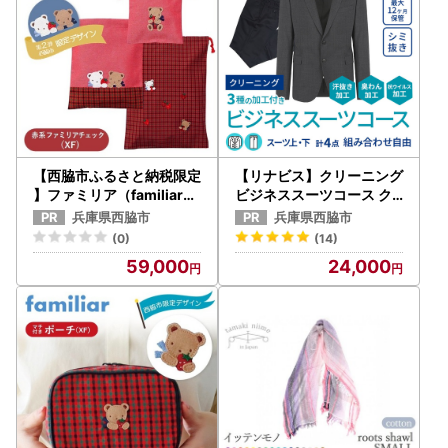
【西脇市ふるさと納税限定
【リナビス】クリーニング
】ファミリア（familiar）
ビジネススーツコース ク
巾着3点セット（680218
ーポン（24-16） クリー
兵庫県西脇市
兵庫県西脇市
）XF（赤系チェック）
ニング 宅配クリーニング
(0)
(14)
スーツ 宅配クリーニング
59,000
24,000
クーポン 利用券 メンズ