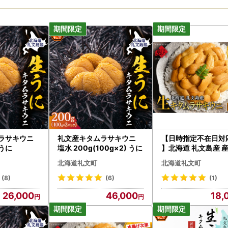
ムラサキウニ
礼文産キタムラサキウニ
【日時指定不在日対
 うに
塩水 200g(100g×2) うに
】北海道 礼文島産 
送 鮮度抜群 塩水 生
北海道礼文町
北海道礼文町
ラサキウニ 90g×1
(8)
(6)
(1)
26,000
46,000
18,