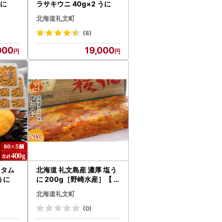
うに
ラサキウニ 40g×2 うに
北海道礼文町
(8)
000
19,000
キタム
北海道 礼文島産 濃厚 塩う
うに
に 200g［野崎水産］【 う
に ウニ 雲丹 珍味 おつまみ
北海道礼文町
酒の肴 海鮮 ご飯のお供 】
(0)