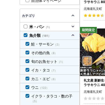
自治体マイページ
ラサキウニ 80
北海道礼文町
カテゴリ
米・パン
（1）
魚介類
（181）
鮭・サーモン
（2）
その他の魚
（8）
旬のお魚セット
（1）
イカ・タコ
（7）
カニ・エビ
（6）
礼文産 新鮮生
ラサキウニ 40
ウニ
（122）
しアワビ スラ
北海道礼文町
イクラ・タラコ・数の子
（5）