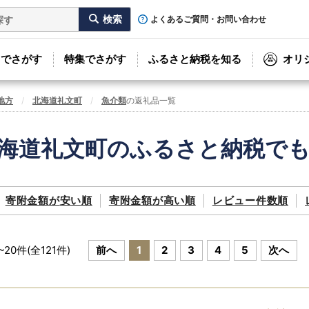
よくあるご質問・お問い合わせ
リでさがす
特集でさがす
ふるさと納税を知る
オリ
地方
北海道礼文町
魚介類
の返礼品一覧
海道礼文町のふるさと納税で
寄附金額が
安い順
寄附金額が
高い順
レビュー件数順
~
20
件(全
121
件)
前へ
1
2
3
4
5
次へ