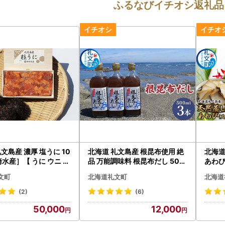
ふるなびイチオシ返礼品
文島産 濃厚 塩うに 10
北海道 礼文島産 根昆布使用 絶
北海道
崎水産］【 うに ウニ 雲
品 万能調味料 根昆布だし 500
あわび
おつまみ 酒の肴 海鮮 ご
ml×3本［船泊漁業協同組合］
崎水産
文町
北海道礼文町
北海道
 】
【 昆布 だし昆布 出汁 根昆布だ
しあわ
し だし汁 調味料 うどん そば 味
おつま
(2)
(6)
噌汁 鍋 かつお節 和食 絶品 】
50,000
12,000