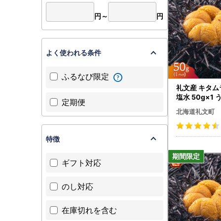
円～
円
よく使われる条件
ふるなび限定
礼文産 キタ
塩水 50g×1 
定期便
北海道礼文町
特徴
ギフト対応
のし対応
在庫切れを含む