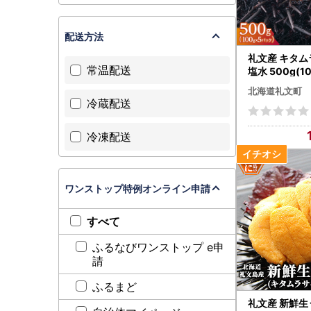
配送方法
礼文産 キタ
常温配送
塩水 500g(1
北海道礼文町
冷蔵配送
冷凍配送
ワンストップ特例オンライン申請
すべて
ふるなびワンストップ e申
請
ふるまど
礼文産 新鮮生