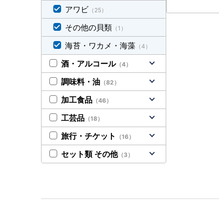
アワビ
（25）
その他の貝類
（1）
海苔・ワカメ・海藻
（4）
酒・アルコール
（4）
調味料・油
（82）
加工食品
（46）
工芸品
（18）
旅行・チケット
（16）
セット類 その他
（3）