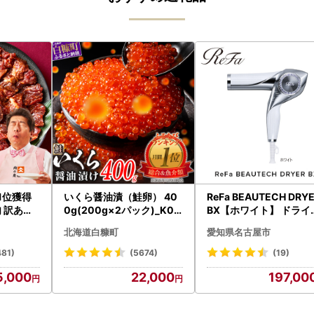
｜1位獲得
いくら醤油漬（鮭卵） 40
ReFa BEAUTECH DRY
 訳あり
0g(200g×2パック)_K02
BX【ホワイト】 ドライ
2-1676
ー 美容 家電 ドライヤー
北海道白糠町
愛知県名古屋市
ファ
481)
(5674)
(19)
5,000
22,000
197,00