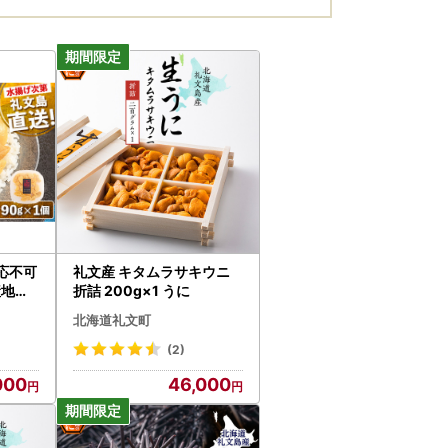
応不可
礼文産 キタムラサキウニ
産地直
折詰 200g×1 うに
キタム
北海道礼文町
パック
(2)
000
46,000