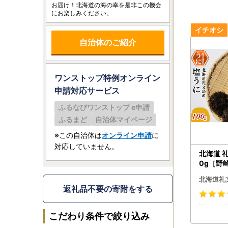
お届け！北海道の海の幸を是非この機会
にお楽しみください。
自治体のご紹介
ワンストップ特例オンライン
申請
対応サービス
ふるなびワンストップ e申請
ふるまど
自治体マイページ
※この自治体は
オンライン申請
に
対応していません。
北海道 礼
0g［野
丹 珍味 
北海道礼
飯のお供
返礼品不要の寄附をする
こだわり条件で絞り込み