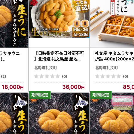
ムラサキウニ
【日時指定不在日対応不可
礼文産 キタムラサ
うに
】北海道 礼文島産 産地直
折詰 400g(200g×
送 鮮度抜群 塩水 生キタム
北海道礼文町
北海道礼文町
ラサキウニ 180g（90g×2
パック）
(2)
(0)
(0)
18,000
36,000
85,