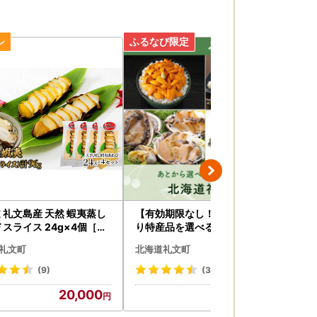
 礼文島産 天然 蝦夷蒸し
【有効期限なし！後からゆっく
礼
 スライス 24g×4個［野
り特産品を選べる】北海道礼文
キウ
］【 あわび アワビ 鮑 蒸
町カタログポイント
礼文町
北海道礼文町
北
び 天然 蝦夷あわび 珍味
み 海鮮 貝 】
(9)
(30)
20,000
10,000