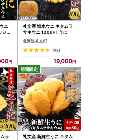
キウニ
礼文産 塩水ウニ キタムラ
バッジ付
サキウニ 100g×1 うに
北海道礼文町
(92)
000
19,000
タムラ
礼文産 新鮮生うに キタム