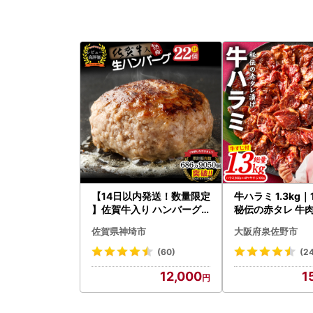
【14日以内発送！数量限定
牛ハラミ 1.3kg
】佐賀牛入り ハンバーグ 2
秘伝の赤タレ 牛肉
2個 2.6kg(120g×22個)(H
焼肉 BBQ
佐賀県神埼市
大阪府泉佐野市
083106)
(60)
(2
12,000
1