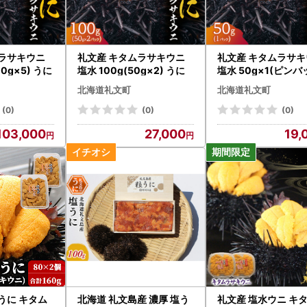
ムラサキウニ
礼文産 キタムラサキウニ
礼文産 キタムラサ
00g×5) うに
塩水 100g(50g×2) うに
塩水 50g×1(ピン
) うに
北海道礼文町
北海道礼文町
(0)
(0)
(0)
103,000
27,000
19,
うに キタム
北海道 礼文島産 濃厚 塩う
礼文産 塩水ウニ キ