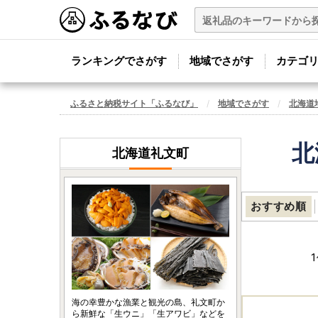
ランキングでさがす
地域でさがす
カテゴ
ふるさと納税サイト「ふるなび」
地域でさがす
北海道
北
北海道礼文町
おすすめ順
1
海の幸豊かな漁業と観光の島、礼文町か
ら新鮮な「生ウニ」「生アワビ」などを