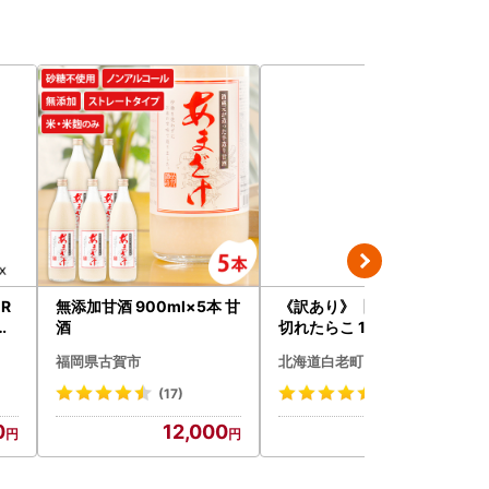
ER
無添加甘酒 900ml×5本 甘
《訳あり》【虎杖浜加工】
ヤ
酒
切れたらこ 100ｇ×8個 80
 リ
0g AK081
福岡県古賀市
北海道白老町
(17)
(132)
0
12,000
9,500