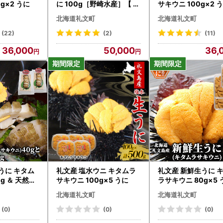
g×2 うに
に 100g［野崎水産］【 う
サキウニ 100g×2 
に ウニ 雲丹 珍味 おつまみ
北海道礼文町
北海道礼文町
酒の肴 海鮮 ご飯のお供 】
(22)
(2)
(11)
36,000
50,000
36,
うに キタム
礼文産 塩水ウニ キタムラ
礼文産 新鮮生うに 
g ＆ 天然蒸
サキウニ 100g×5 うに
ラサキウニ 80g×5 
イス2 うに
北海道礼文町
北海道礼文町
(0)
(0)
(0)