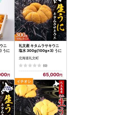
キウニ
礼文産 キタムラサキウニ
2) うに
塩水 300g(100g×3) うに
北海道礼文町
(0)
000
65,000