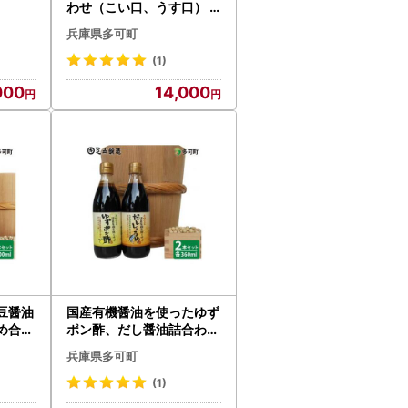
わせ（こい口、うす口） [7
44]
兵庫県多可町
(1)
000
14,000
豆醤油
国産有機醤油を使ったゆず
め合わ
ポン酢、だし醤油詰合わせ
[701]
兵庫県多可町
(1)