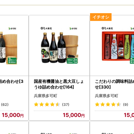
め合わせ[3
国産有機醤油と黒大豆しょ
こだわりの調味料詰
うゆ詰め合わせ[164]
せ[330]
兵庫県多可町
兵庫県多可町
(62)
(37)
(9)
15,000
15,000
15,