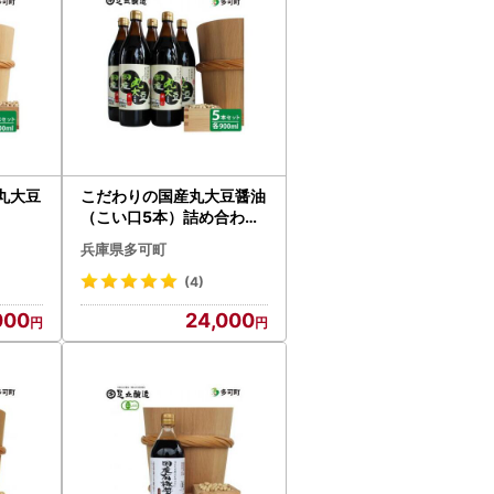
丸大豆
こだわりの国産丸大豆醤油
（こい口5本）詰め合わせ[
517]
兵庫県多可町
(4)
000
24,000