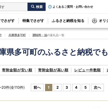
よくあるご質問・お問い合わせ
リでさがす
特集でさがす
ふるさと納税を知る
オリ
方
兵庫県多可町
調味料・油
の返礼品一覧
庫県多可町のふるさと納税で
寄附金額が
安い順
寄附金額が
高い順
レビュー件数順
~
20
件(全
110
件)
前へ
1
2
3
4
5
次へ