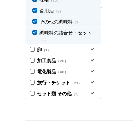
（25）
食用油
（2）
その他の調味料
（1）
調味料の詰合せ・セット
（1）
卵
（1）
加工食品
（26）
電化製品
（48）
旅行・チケット
（21）
セット類 その他
（1）