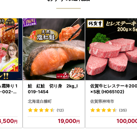
鮭 紅鮭 切り身 2kg_I
佐賀牛ヒレステーキ200
-002-1
019-1454
×5枚 (H065102)
北海道白糠町
佐賀県神埼市
(12)
(35)
8,500
19,000
100,00