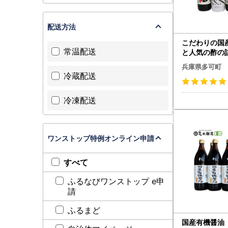
配送方法
こだわりの国
常温配送
と人気の酢の詰
29]
兵庫県多可町
冷蔵配送
冷凍配送
ワンストップ特例オンライン申請
すべて
ふるなびワンストップ e申
請
ふるまど
国産有機醤油