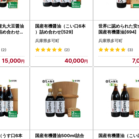
産丸大豆醤油
国産有機醤油（こい口6本
世界に認められた安
め合わせ[3
）詰め合わせ[529]
国産有機醤油[694]
兵庫県多可町
兵庫県多可町
(2)
(2)
(3)
15,000
40,000
7,
（うす口6本
国産有機醤油500ml詰合
国産有機醤油（こい