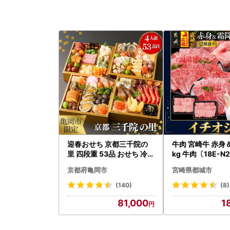
迎春おせち 京都三千院の
牛肉 宮崎牛 赤身＆霜降り 1
里 四段重 53品 おせち 冷蔵
kg 牛肉〔18E-N2
2027 先行予約
kg-S4A6-CF〕
京都府亀岡市
宮崎県都城市
(140)
(8)
81,000
1