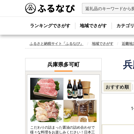
ランキングでさがす
地域でさがす
カテゴ
ふるさと納税サイト「ふるなび」
地域でさがす
近畿地
兵
兵庫県多可町
おすすめ順
1
こだわりの詰まった醤油の詰め合わせで
様々な料理をお楽しみください！日本三