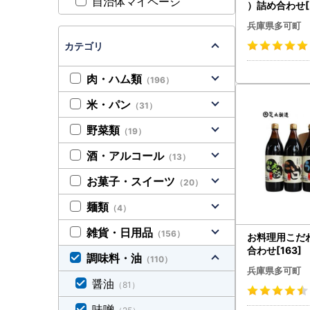
自治体マイページ
）詰め合わせ[5
兵庫県多可町
カテゴリ
肉・ハム類
（196）
米・パン
（31）
野菜類
（19）
酒・アルコール
（13）
お菓子・スイーツ
（20）
麺類
（4）
雑貨・日用品
（156）
お料理用こだ
合わせ[163]
調味料・油
（110）
兵庫県多可町
醤油
（81）
味噌