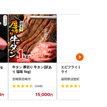
g
牛タン 厚切り 牛タン[訳あ
エビフライ 25尾 | エビフ
り 塩味 1kg]
ライ
宮崎県宮崎市
福岡県須恵町
(348)
(21)
0
15,000
12,000