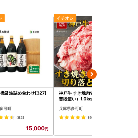
機醤油詰め合わせ[327]
神戸牛 すき焼肉切り落とし（
瞬
普段使い）1.0kg 神戸牛スライ
博
ス250g×4p [1090]
田錦
多可町
兵庫県多可町
兵
(62)
(9)
15,000
23,000