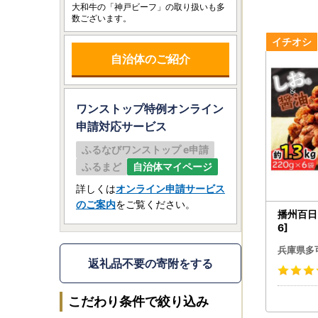
大和牛の「神戸ビーフ」の取り扱いも多
数ございます。
自治体のご紹介
ワンストップ特例オンライン
申請
対応サービス
ふるなびワンストップ e申請
ふるまど
自治体マイページ
詳しくは
オンライン申請サービス
のご案内
をご覧ください。
播州百日
6]
兵庫県多
返礼品不要の寄附をする
こだわり条件で絞り込み