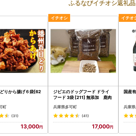
ふるなびイチオシ返礼品
どりから揚げ６袋[62
ジビエのドッグフード ドライ
国産有
フード 3袋 [211] 無添加 鹿肉
可町
兵庫県多可町
兵庫県
(31)
(41)
13,000
17,000