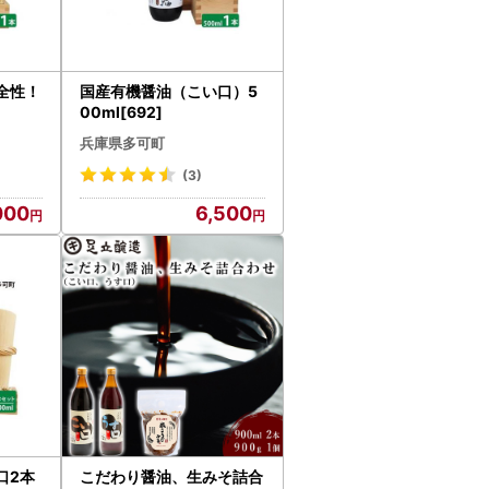
全性！
国産有機醤油（こい口）5
00ml[692]
兵庫県多可町
(3)
000
6,500
口2本
こだわり醤油、生みそ詰合