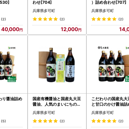
30]
わせ[704]
）詰め合わせ[707]
兵庫県多可町
兵庫県多可町
(2)
(2)
(2)
40,000
12,000
14,
わり醤油詰め
国産有機醤油と国産丸大豆
こだわりの国産丸大
醤油、人気のまいにちのこ
と甘口のかけ醤油詰
め油詰合わせ[856]
せ[515]
兵庫県多可町
兵庫県多可町
(5)
(2)
(2)