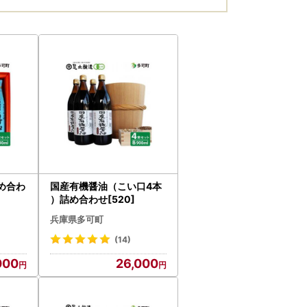
め合わ
国産有機醤油（こい口4本
）詰め合わせ[520]
兵庫県多可町
(14)
000
26,000