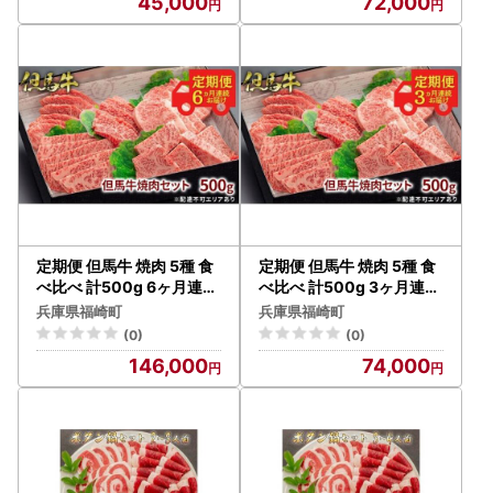
45,000
72,000
定期便 但馬牛 焼肉 5種 食
定期便 但馬牛 焼肉 5種 食
べ比べ 計500g 6ヶ月連続
べ比べ 計500g 3ヶ月連続
お届け BBQ バーベキュー
お届け BBQ バーベキュー
兵庫県福崎町
兵庫県福崎町
アウトドア
アウトドア
(0)
(0)
146,000
74,000