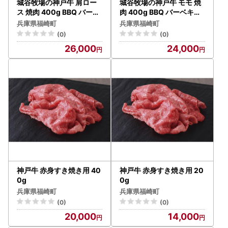
城谷牧場の神戸牛 肩ロー
城谷牧場の神戸牛 モモ 焼
ス 焼肉 400g BBQ バーベ
肉 400g BBQ バーベキュ
キュー アウトドア ギフト
ー アウトドア ギフト
兵庫県福崎町
兵庫県福崎町
(0)
(0)
26,000
24,000
神戸牛 赤身すき焼き用 40
神戸牛 赤身すき焼き用 20
0g
0g
兵庫県福崎町
兵庫県福崎町
(0)
(0)
20,000
14,000