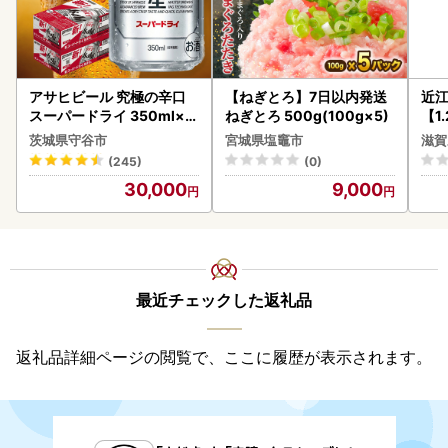
アサヒビール 究極の辛口
【ねぎとろ】7日以内発送
近
スーパードライ 350ml×4
ねぎとろ 500g(100g×5)
【1
8本 ビール
】【
茨城県守谷市
宮城県塩竈市
滋賀
(245)
(0)
30,000
9,000
最近チェックした返礼品
返礼品詳細ページの閲覧で、ここに履歴が表示されます。