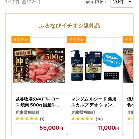
1
~
20
件(全
102
件)
表示切替：
ふるなびイチオシ返礼品
城谷牧場の神戸牛 ロー
マンダム ルシード 薬用
但馬牛
ス 焼肉 500g 国産牛 和
スカルプ デオ シャンプ
食べ比
牛 神戸ビーフ バーベキ
ー (本体1個＋詰替用1個
産牛 
兵庫県福崎町
兵庫県福崎町
兵庫県
ュー BBQ 冷凍
)MA-18 LUCIDO 頭皮ケ
ュー 
(1)
(18)
ア 臭いケア 男性化粧品
55,000
11,000