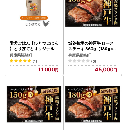
愛犬ごはん【ひとつごはん
城谷牧場の神戸牛 ロース
】とりぽてとオリジナルブ
ステーキ 360g（180g×2
レンド500g 無添加 厳選
枚）国産牛 和牛 神戸ビー
兵庫県福崎町
兵庫県福崎町
素材 鶏肉 ドッグフード
フ バーベキュー BBQ 冷凍
(1)
(0)
11,000
45,000