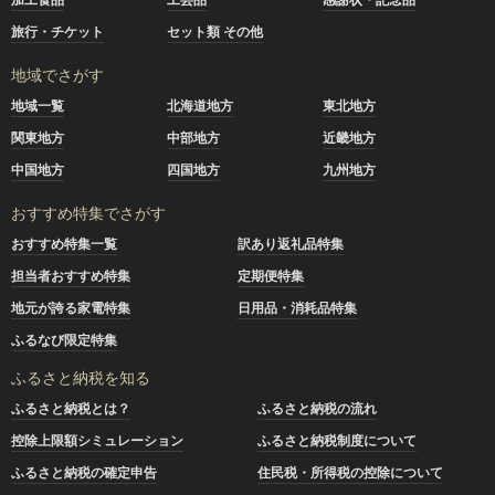
旅行・チケット
セット類 その他
地域でさがす
地域一覧
北海道地方
東北地方
関東地方
中部地方
近畿地方
中国地方
四国地方
九州地方
おすすめ特集でさがす
おすすめ特集一覧
訳あり返礼品特集
担当者おすすめ特集
定期便特集
地元が誇る家電特集
日用品・消耗品特集
ふるなび限定特集
ふるさと納税を知る
ふるさと納税とは？
ふるさと納税の流れ
控除上限額シミュレーション
ふるさと納税制度について
ふるさと納税の確定申告
住民税・所得税の控除について