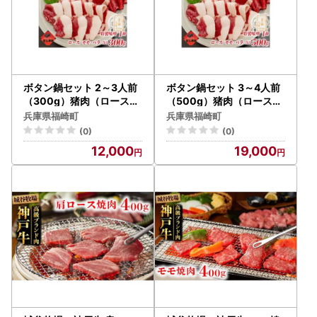
ボタン鍋セット 2～3人前
ボタン鍋セット 3～4人前
（300g）猪肉（ロース・
（500g）猪肉（ロース・
もも肉・バラ）自家製味噌
モモ・バラ）自家製味噌付
兵庫県福崎町
兵庫県福崎町
付き
き
(0)
(0)
12,000
19,000