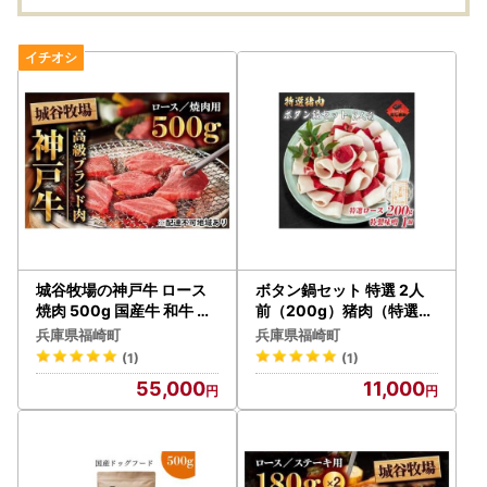
城谷牧場の神戸牛 ロース
ボタン鍋セット 特選 2人
焼肉 500g 国産牛 和牛 神
前（200g）猪肉（特選ロ
戸ビーフ バーベキュー BB
ース）自家製味噌付き
兵庫県福崎町
兵庫県福崎町
Q 冷凍
(1)
(1)
55,000
11,000