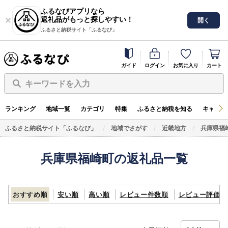
ふるなびアプリなら
返礼品がもっと探しやすい！
開く
ふるさと納税サイト「ふるなび」
ガイド
ログイン
お気に入り
カート
キーワードを入力
ランキング
地域一覧
カテゴリ
特集
ふるさと納税を知る
キャンペ
ふるさと納税サイト「ふるなび」
地域でさがす
近畿地方
兵庫県福
兵庫県福崎町の返礼品一覧
おすすめ順
安い順
高い順
レビュー件数順
レビュー評価順