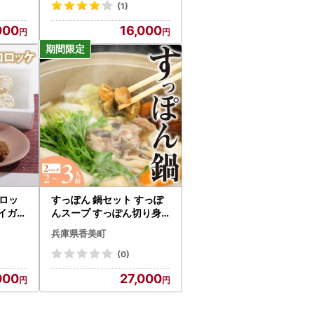
(1)
000
16,000
ロッ
すっぽん 鍋セット すっぽ
ワイガニ
んスープ すっぽん切り身
入り 調理済 冷凍 70-01
兵庫県香美町
(0)
000
27,000