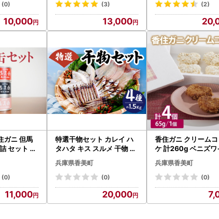
(0)
(3)
(2)
10,000
13,000
20,
住ガニ 但馬
特選干物セット カレイ ハ
香住ガニ クリームコ
詰 セット 48
タハタ キス スルメ 干物 食
ケ 計260g ベニズ
べ比べ セット 33-03
カニ かに 48-08
兵庫県香美町
兵庫県香美町
(0)
(0)
(0)
11,000
20,000
7,