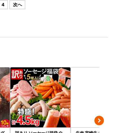
4
次へ
ーグ
訳あり ソーセージ福袋 ウ
牛肉 宮崎牛 赤身＆霜降り 1