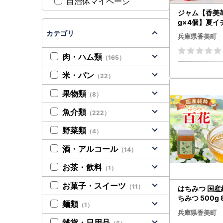
自治体マイページ
ジャム【香美苺
g×4個】夏イ
ほのか トッピン
カテゴリ
兵庫県香美町
8-05
肉・ハム類
（165）
米・パン
（22）
果物類
（8）
魚介類
（222）
野菜類
（4）
酒・アルコール
（14）
お茶・飲料
（1）
お菓子・スイーツ
（11）
はちみつ 国産
ちみつ 500g 
麺類
（1）
兵庫県香美町
雑貨・日用品