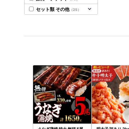
セット類 その他
（25）
うなぎ蒲焼 特大 無頭 5尾
明太子 訳あり 2k