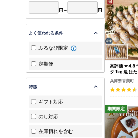
◇オンライ
円～
円
・ふるさ
https://ia
よく使われる条件
【ワンス
〒444-13
ふるなび限定
愛知県高浜
香美町ふる
定期便
高評価 ☆4.8
■キャンセ
タ 1kg 魚 は
寄附申込み
兵庫県香美町
寄附者の都
特徴
また、香美
予めご了承
ギフト対応
また、寄附
【お問い合
のし対応
香美町ふる
〒444-13
在庫切れを含む
愛知県高浜