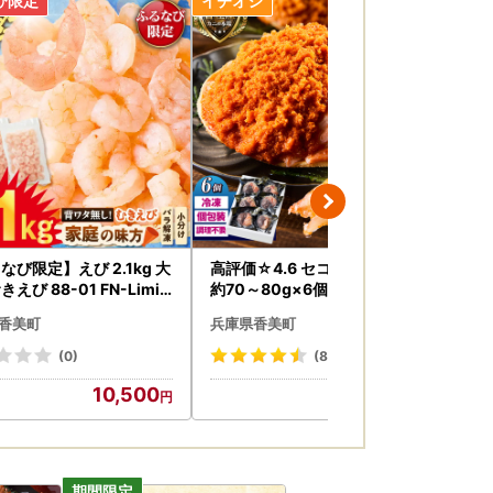
いただきますようお願いいたします。
る場合がございますので、あらかじめご了承く
ざいましたら、大変お手数ではございますがお
ねる場合がございますのであらかじめご了承く
なび限定】えび 2.1kg 大
高評価☆4.6 セコガニ 甲羅盛り
香住
えび 88-01 FN-Limit
約70～80g×6個 総量420g以
60
R
上 かに カニ 07-17
降発
香美町
兵庫県香美町
兵
は、ご寄附をいただきました後、３週間以内に返
(0)
(89)
10,500
20,000
提出をお願いいたします。
、受付完了メールを送信します。