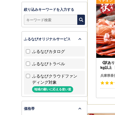
うお願い
※クール便
絞り込みキーワードを入力する
また、返礼
なお、返礼
ださい。
ふるなびオリジナルサービス
▼お届け
返礼品のお
ふるなびカタログ
問い合わせ
なお、お受
《訳あり
ふるなびトラベル
ださい。
kg以上
送予定】 
ふるなびクラウドファン
■書類に
兵庫県香
寄附金受領
ディング対象
礼品とは
地域の願いに応える使い道
ただし、ご
ワンストッ
価格帯
寄附者様か