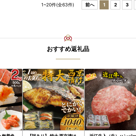
1
~
20
件(全
63
件)
前へ
1
2
3
おすすめ返礼品
g 無着色
【訳あり】 特大 西京漬け
近江牛入（生）ハンバ