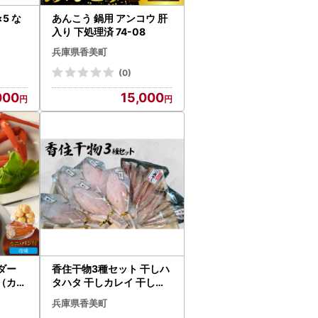
5 な
あんこう 鍋用 アンコウ 肝
入り 下処理済 74-08
兵庫県香美町
(0)
000
15,000
ダー
香住干物3種セット 干しハ
（カニ
タハタ 干しカレイ 干しニ
チャウ
ギス 冷凍 04-01
兵庫県香美町