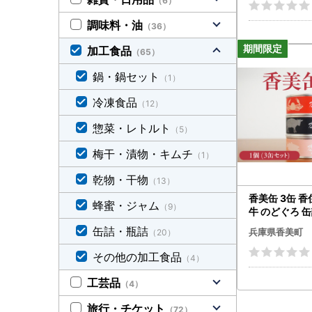
（6）
調味料・油
（36）
加工食品
（65）
鍋・鍋セット
（1）
冷凍食品
（12）
惣菜・レトルト
（5）
梅干・漬物・キムチ
（1）
乾物・干物
（13）
香美缶 3缶 香
蜂蜜・ジャム
（9）
牛 のどぐろ 缶
-01
缶詰・瓶詰
兵庫県香美町
（20）
その他の加工食品
（4）
工芸品
（4）
旅行・チケット
（72）