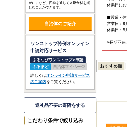
がに」など、四季を通してＡ級食材を楽
休業日にお
しむことができます。
■営業・休
自治体のご紹介
営業日：8月
休業日：8
※長期不在
ワンストップ特例オンライン
申請
対応サービス
■返礼品
ふるなびワンストップ e申請
返礼品のお
おすすめ順
ふるまど
自治体マイページ
季節限定の
ようお願
詳しくは
オンライン申請サービス
◇返礼品を
のご案内
をご覧ください。
さい。
ただし、お
◇申込後
返礼品不要の寄附をする
返礼品の発
ルをお送
こだわり条件で絞り込み
寄附者様の