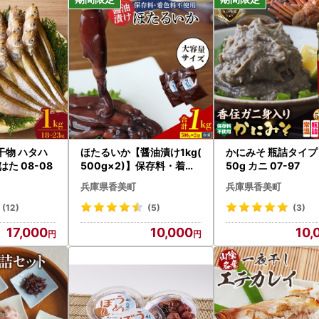
ンでワンストップ特例申請、変更届の提出、書類のダウンロードが可能
と納税 総合窓口「ふるまど」
m-jpki.jp/lp/iam-furumado/onestop/
トップ特例申請書提出先】
33
市沢渡町一丁目3番28
さと納税ワンストップ受付センター 宛
 干物 ハタハ
ほたるいか【醤油漬け1kg(
かにみそ 瓶詰タイプ
ル・変更について
たはた 08-08
500g×2)】保存料・着色
50g カニ 07-97
のキャンセル、返礼品の変更・返品はできかねます。
料不使用 07-28
兵庫県香美町
兵庫県香美町
合により返礼品がお届けできない場合、返礼品の再送は致しません。
町民の方が香美町にふるさと納税を行われた場合は、返礼品をお送りす
(12)
(5)
(3)
ください。
17,000
10,000
10,
者様の名義変更をご希望の場合は、お問い合わせ先までご連絡ください
わせ先】
さと納税サポート室
33
市沢渡町一丁目3番28