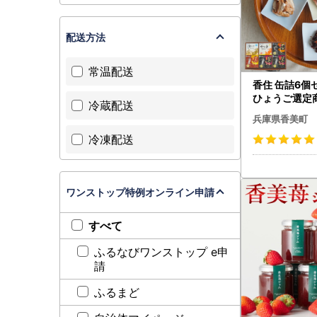
TEL：050-
MAIL：supp
配送方法
常温配送
香住 缶詰6個
ひょうご選定商品
冷蔵配送
兵庫県香美町
冷凍配送
ワンストップ特例オンライン申請
すべて
ふるなびワンストップ e申
請
ふるまど