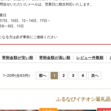
問合せいただいたメールは、営業日に順次対応いたします。
業日
7日、10日、12～14日、17日～
月8～9日、11日
になる方は必ず事前にご連絡ください
の発送について
届け時期は商品によって異なります。商品ページのお届け時期の目安
寄附金額が
安い順
寄附金額が
高い順
レビュー件数順
返礼品は、漁や収穫の状況により、発送時期が目安よりも大きくずれ込
いいたします。
お受け取りいただけないご不在期間等がございましたら、備考欄にご入
1
~
20
件(全
63
件)
前へ
1
2
3
4
次へ
届け時期の指定等のご要望につきましては対応いたしかねますのであ
（発送前）
送時に、ご登録のメールアドレス宛てにお届け伝票番号が記載された「
ふるなびイチオシ返礼品
りしております。
ご都合により返礼品が発送元事業者へ返品された場合は再送いたしかね