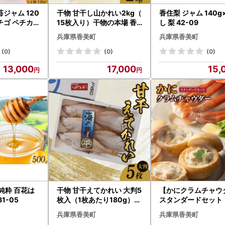
ジャム 120
干物 甘干し山かれい2kg（
香住梨 ジャム 140g×
チゴ ペチカ
15枚入り）干物の本場 香
し 梨 42-09
グ ソース 1
住産 冷凍 08-06
兵庫県香美町
兵庫県香美町
(0)
(0)
(0)
13,000
17,000
15,
純粋 百花は
干物 甘干えてかれい 大判5
【かにクラムチャウ
81-05
枚入（1枚あたり180g）カ
スタンダードセット
レイ 08-07
・パン付）】クラム
兵庫県香美町
兵庫県香美町
ダー 蟹 35-02