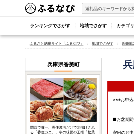
ランキングでさがす
地域でさがす
カテゴ
ふるさと納税サイト「ふるなび」
地域でさがす
近畿地
兵
兵庫県香美町
※※※お申
■お盆期間
関西で唯一、香住漁港だけで水揚げされ
る「香住ガニ」、冬の味覚の王様「松葉
寄附のお申