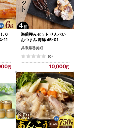
し 6
海煎極みセット せんべい
-11
おつまみ 海鮮 45-01
兵庫県香美町
(0)
000
10,000