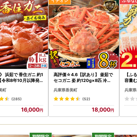
いたします。
の保管期間は3日間となります。
品のお届け先変更をご希望の方は、下記のお問い合わせ先までご連絡
品の発送準備中のためご連絡いただくタイミングにより対応いたしかね
後
受け取り後はすぐに中身や状態をご確認いただき、万が一不具合等がご
先まで画像を添付の上ご連絡いただきますようお願いいたします。
け取りからお日にちが経過した後のご連絡につきましては対応いたしか
》 浜茹で 香住ガニ 約1
高評価☆4.6【訳あり】 釜茹で
【ふる
 【令和8年10月以降発
セコガニ 姿 約120g×8匹 冷凍
容量むき
カニ かに 19-09
【令和8年11月中旬以降発送予
ed-P
ついて■
美町
兵庫県香美町
兵庫県
定】 カニ かに 蟹 07-09
証明書・ワンストップ特例申請書類(要望された方のみ)につきまして
(285)
(52)
別に郵送いたします。
16,000
18,000
寄附お申込み多数の際は1か月程度を要する場合もございます。
プ特例申請書は【香美町ふるさと納税ワンストップ受付センター】へ
らご提出いただいたワンストップ特例申請書は、受付処理が完了次第