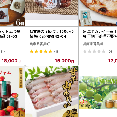
3033-5533
ort@kami.furusato-lg.jp
セット 五つ星
仙古屋のうめぼし 150g×5
魚 エテカレイ 一夜干
 51-03
個 梅 うめ 漬物 42-04
枚 干物 下処理不要 74
兵庫県香美町
兵庫県香美町
(1)
(1)
(0)
18,000
15,000
13,