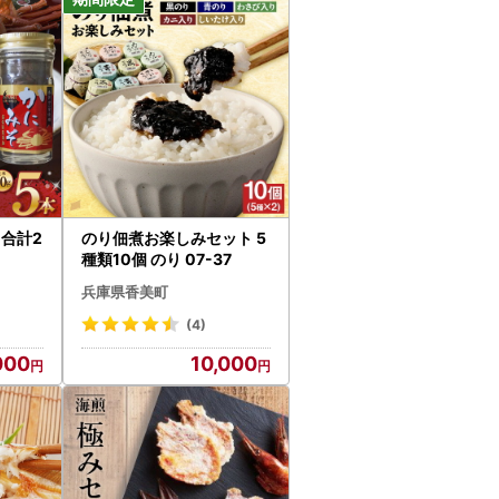
です。
 合計2
のり佃煮お楽しみセット 5
種類10個 のり 07-37
兵庫県香美町
ることはできかねます。
(4)
000
10,000
。