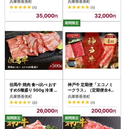
蔵 牛肉 61-11
兵庫県香美町
兵庫県香美町
【お問い合わせ先】
(1)
(1)
香美町ふるさと納税サポート室
35,000
32,000
〒444-1333
愛知県高浜市沢渡町一丁目3番28
TEL：050-3033-5533
MAIL：support@kami.furusato-lg.jp
但馬牛 焼肉 食べ比べ おす
神戸牛 定期便「エコノミ
すめ5種盛り 500g 冷凍 牛
ークラス」（定期便全4回
肉 02-18
、総量3000g）牛肉 58-
兵庫県香美町
兵庫県香美町
23
(2)
(1)
26,000
200,000