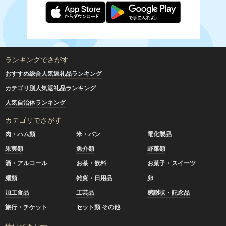
ランキングでさがす
おすすめ総合人気返礼品ランキング
カテゴリ別人気返礼品ランキング
人気自治体ランキング
カテゴリでさがす
肉・ハム類
米・パン
電化製品
果実類
魚介類
野菜類
酒・アルコール
お茶・飲料
お菓子・スイーツ
麺類
雑貨・日用品
卵
加工食品
工芸品
感謝状・記念品
旅行・チケット
セット類 その他