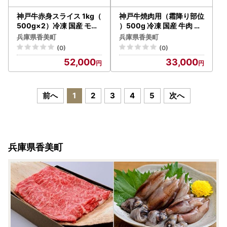
神戸牛赤身スライス 1kg（
神戸牛焼肉用（霜降り部位
500g×2）冷凍 国産 モモ
）500g 冷凍 国産 牛肉 ビ
肩 しゃぶ 72-06
ーフ 72-09
兵庫県香美町
兵庫県香美町
(0)
(0)
52,000
33,000
前へ
1
2
3
4
5
次へ
兵庫県香美町