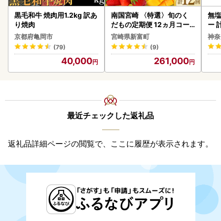
黒毛和牛 焼肉用1.2kg 訳あ
南国宮崎 〈特選〉旬のく
無塩
り焼肉
だもの定期便 12ヵ月コー
ー 
ス【F84-25】
】
京都府亀岡市
宮崎県新富町
神奈
(79)
(9)
40,000
261,000
最近チェックした返礼品
返礼品詳細ページの閲覧で、ここに履歴が表示されます。