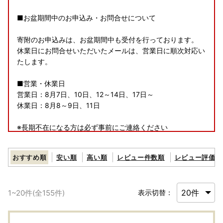
■お盆期間中のお申込み・お問合せについて
寄附のお申込みは、お盆期間中も受付を行っております。
休業日にお問合せいただいたメールは、営業日に順次対応い
たします。
■営業・休業日
営業日：8月7日、10日、12～14日、17日～
休業日：8月8～9日、11日
※長期不在になる方は必ず事前にご連絡ください
■返礼品の発送について
おすすめ順
安い順
高い順
レビュー件数順
レビュー評価順
返礼品のお届け時期は商品によって異なります。商品ページ
のお届け時期の目安をご確認ください。
季節限定の返礼品は、漁や収穫の状況により、発送時期が目
1
~
20
件(全
155
件)
表示切替：
安よりも大きくずれ込む場合がございますので、ご理解いた
だきますようお願いいたします。
◇返礼品をお受け取りいただけないご不在期間等がございま