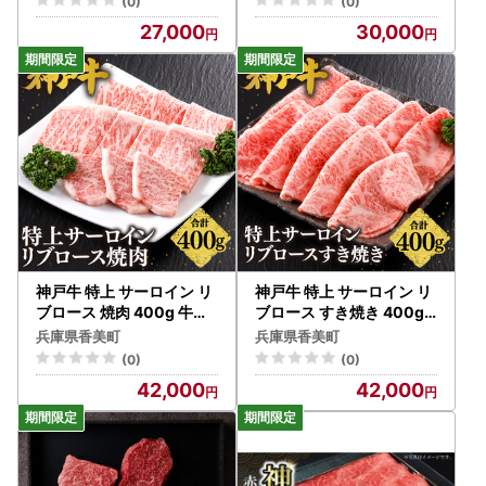
(0)
(0)
27,000
30,000
神戸牛 特上 サーロイン リ
神戸牛 特上 サーロイン リ
ブロース 焼肉 400g 牛肉
ブロース すき焼き 400g
61-10
牛肉 61-12
兵庫県香美町
兵庫県香美町
(0)
(0)
42,000
42,000