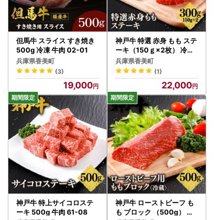
◇オンラインでワンストップ特例申請、変更届の提出、書類
のダウンロードが可能です。
・ふるさと納税 総合窓口「ふるまど」
https://iam-jpki.jp/lp/iam-furumado/onestop/
但馬牛 スライス すき焼き
神戸牛 特選 赤身 もも ステ
500g 冷凍 牛肉 02-01
ーキ（150ｇ×2枚） 冷凍
牛肉 61-07
【ワンストップ特例申請書提出先】
兵庫県香美町
兵庫県香美町
〒444-1333
(3)
(1)
愛知県高浜市沢渡町一丁目3番28
19,000
22,000
香美町ふるさと納税ワンストップ受付センター 宛
■キャンセル・変更について
寄附申込みのキャンセル、返礼品の変更・返品はできかねま
す。
寄附者の都合により返礼品がお届けできない場合、返礼品の
再送は致しません。
また、香美町民の方が香美町にふるさと納税を行われた場合
は、返礼品をお送りすることはできかねます。
予めご了承ください。
また、寄附者様の名義変更をご希望の場合は、お問い合わせ
神戸牛 特上サイコロステ
神戸牛 ローストビーフ も
先までご連絡ください。
ーキ 500g 牛肉 61-08
も ブロック （500g） 冷