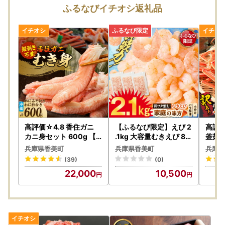
したら、備考欄にご入力いただくか、お問い合わせ先までご
ふるなびイチオシ返礼品
連絡ください。
ただし、お届け時期の指定等のご要望につきましては対応い
たしかねますのであらかじめご了承ください。
◇申込後（発送前）
返礼品の発送時に、ご登録のメールアドレス宛てにお届け伝
票番号が記載された「ふるさと納税返礼品発送完了のお知ら
せ」メールをお送りしております。
寄附者様のご都合により返礼品が発送元事業者へ返品された
場合は再送いたしかねますので、お早めにお受け取りいただ
きますようお願いいたします。
高評価☆4.8 香住ガニ
【ふるなび限定】えび 2
高評価
※クール便の保管期間は3日間となります。
カニ身セット 600g 【
.1kg 大容量むきえび 88
釜茹で
令和8年9月中旬以降発
-01 FN-Limited-PR
0g×
兵庫県香美町
兵庫県香美町
兵庫県
送予定】 かに カニ むき
11月
また、返礼品のお届け先変更をご希望の方は、下記のお問い
(39)
(0)
身 19-07
カニ か
合わせ先までご連絡いただきますようお願いいたします。
22,000
10,500
なお、返礼品の発送準備中のためご連絡いただくタイミング
により対応いたしかねる場合がございますので、あらかじめ
ご了承ください。
▼お届け後