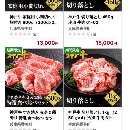
神戸牛 家庭用 小間切れ 牛
神戸牛 切り落とし 450g
脂付き 600g（300g×2P
冷凍 牛肉 61-02
）冷凍 牛肉 61-01
兵庫県香美町
兵庫県香美町
(0)
(0)
13,000
15,000
神戸牛 すき焼き 赤身＆霜
神戸牛 切り落とし 1kg （2
降り 特選 食べ比べ セット
50ｇ×4）冷凍 牛肉 61-0
500g もも 肩ロース 冷凍
9
兵庫県香美町
兵庫県香美町
牛肉 61-05