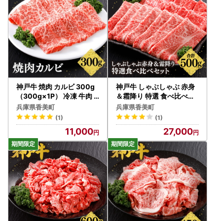
神戸牛 焼肉 カルビ 300g
神戸牛 しゃぶしゃぶ 赤身
（300g×1P） 冷凍 牛肉 6
＆霜降り 特選 食べ比べセ
1-03
ット 500g もも 肩ロース
兵庫県香美町
兵庫県香美町
冷凍 牛肉 61-06
(1)
(1)
11,000
27,000