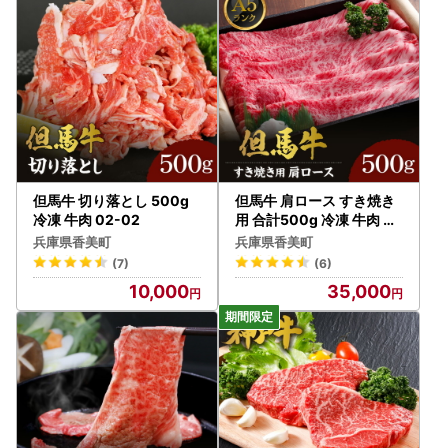
返礼品のお受け取り後はすぐに中身や状態をご確認いただ
き、万が一不具合等がございましたら、大変お手数ではござ
いますがお問い合わせ先まで画像を添付の上ご連絡いただき
ますようお願いいたします。
なお、お受け取りからお日にちが経過した後のご連絡につき
ましては対応いたしかねる場合がございますのであらかじめ
ご了承ください。
■書類について■
但馬牛 切り落とし 500g
但馬牛 肩ロース すき焼き
寄附金受領証明書・ワンストップ特例申請書類(要望された
冷凍 牛肉 02-02
用 合計500g 冷凍 牛肉 02
-06
方のみ)につきましては、ご寄附をいただきました後、３週
兵庫県香美町
兵庫県香美町
間以内に返礼品とは別に郵送いたします。
(7)
(6)
ただし、ご寄附お申込み多数の際は1か月程度を要する場合
10,000
35,000
もございます。
ワンストップ特例申請書は【香美町ふるさと納税ワンストッ
プ受付センター】へ提出をお願いいたします。
寄附者様からご提出いただいたワンストップ特例申請書は、
受付処理が完了次第、受付完了メールを送信します。