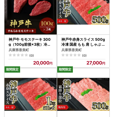
神戸牛 モモステーキ 300
神戸牛赤身スライス 500g
g（100g前後×3枚）冷凍
冷凍 国産 もも 肩 しゃぶ 7
箱入り ギフト 牛肉 58-07
2-05
兵庫県香美町
兵庫県香美町
(0)
(0)
20,000
27,000